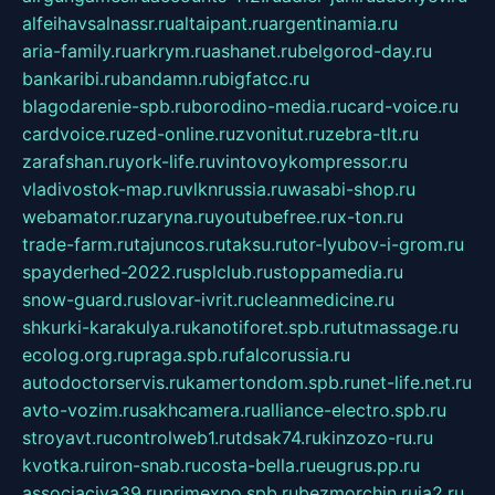
alfeihavsalnassr.ru
altaipant.ru
argentinamia.ru
aria-family.ru
arkrym.ru
ashanet.ru
belgorod-day.ru
bankaribi.ru
bandamn.ru
bigfatcc.ru
blagodarenie-spb.ru
borodino-media.ru
card-voice.ru
cardvoice.ru
zed-online.ru
zvonitut.ru
zebra-tlt.ru
zarafshan.ru
york-life.ru
vintovoykompressor.ru
vladivostok-map.ru
vlknrussia.ru
wasabi-shop.ru
webamator.ru
zaryna.ru
youtubefree.ru
x-ton.ru
trade-farm.ru
tajuncos.ru
taksu.ru
tor-lyubov-i-grom.ru
spayderhed-2022.ru
splclub.ru
stoppamedia.ru
snow-guard.ru
slovar-ivrit.ru
cleanmedicine.ru
shkurki-karakulya.ru
kanotiforet.spb.ru
tutmassage.ru
ecolog.org.ru
praga.spb.ru
falcorussia.ru
autodoctorservis.ru
kamertondom.spb.ru
net-life.net.ru
avto-vozim.ru
sakhcamera.ru
alliance-electro.spb.ru
stroyavt.ru
controlweb1.ru
tdsak74.ru
kinzozo-ru.ru
kvotka.ru
iron-snab.ru
costa-bella.ru
eugrus.pp.ru
associaciya39.ru
primexpo.spb.ru
bezmorchin.ru
ia2.ru