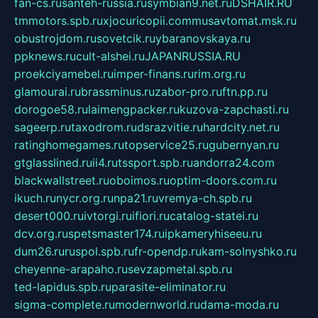
fan-cs.ru
santeh-russia.ru
symbian9.net.ru
DSHAIR.RU
tmmotors.spb.ru
xjocuricopii.com
musavtomat.msk.ru
obustrojdom.ru
sovetcik.ru
ybaranovskaya.ru
ppknews.ru
cult-alshei.ru
JAPANRUSSIA.RU
proekciyamebel.ru
imper-finans.ru
rim.org.ru
glamourai.ru
brassminus.ru
zabor-pro.ru
ftn.pp.ru
dorogoe58.ru
laimengpacker.ru
kuzova-zapchasti.ru
sageerp.ru
taxodrom.ru
dsrazvitie.ru
hardcity.net.ru
ratinghomegames.ru
topservice25.ru
gubernyan.ru
gtglasslined.ru
ii4.ru
tssport.spb.ru
andorra24.com
blackwallstreet.ru
oboimos.ru
optim-doors.com.ru
ikuch.ru
nycr.org.ru
npa21.ru
vremya-ch.spb.ru
desert000.ru
ivtorgi.ru
ifiori.ru
catalog-statei.ru
dcv.org.ru
spetsmaster174.ru
ipkameryhiseeu.ru
dum26.ru
ruspol.spb.ru
fr-opendp.ru
kam-solnyshko.ru
cheyenne-arapaho.ru
sevzapmetal.spb.ru
ted-lapidus.spb.ru
parasite-eliminator.ru
sigma-complete.ru
modernworld.ru
dama-moda.ru