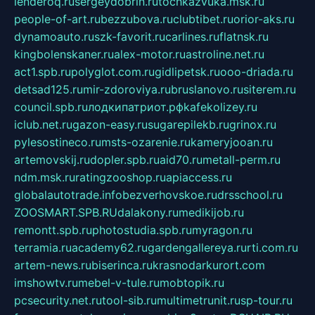
lenderoq.ru
sergeydobrin.ru
tochkazvuka.msk.ru
people-of-art.ru
bezzubova.ru
clubtibet.ru
orior-aks.ru
dynamoauto.ru
szk-favorit.ru
carlines.ru
flatnsk.ru
kingbolenskaner.ru
alex-motor.ru
astroline.net.ru
act1.spb.ru
polyglot.com.ru
gidlipetsk.ru
ooo-driada.ru
detsad125.ru
mir-zdoroviya.ru
bruslanovo.ru
siterem.ru
council.spb.ru
лодкипатриот.рф
kafekolizey.ru
iclub.net.ru
gazon-easy.ru
sugarepilekb.ru
grinox.ru
pylesostineco.ru
msts-ozarenie.ru
kameryjooan.ru
artemovskij.ru
dopler.spb.ru
aid70.ru
metall-perm.ru
ndm.msk.ru
ratingzooshop.ru
apiaccess.ru
globalautotrade.info
bezverhovskoe.ru
drsschool.ru
ZOOSMART.SPB.RU
dalakony.ru
medikijob.ru
remontt.spb.ru
photostudia.spb.ru
myragon.ru
terramia.ru
academy62.ru
gardengallereya.ru
rti.com.ru
artem-news.ru
biserinca.ru
krasnodarkurort.com
imshowtv.ru
mebel-v-tule.ru
mobtopik.ru
pcsecurity.net.ru
tool-sib.ru
multimetrunit.ru
sp-tour.ru