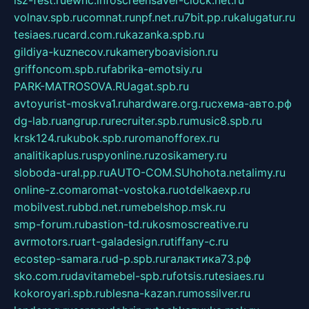
isz-fest.ru
ewnc.info
screensaver-clock.net.ru
volnav.spb.ru
comnat.ru
npf.net.ru
7bit.pp.ru
kalugatur.ru
tesiaes.ru
card.com.ru
kazanka.spb.ru
gildiya-kuznecov.ru
kameryboavision.ru
griffoncom.spb.ru
fabrika-emotsiy.ru
PARK-MATROSOVA.RU
agat.spb.ru
avtoyurist-moskva1.ru
hardware.org.ru
схема-авто.рф
dg-lab.ru
angrup.ru
recruiter.spb.ru
music8.spb.ru
krsk124.ru
kubok.spb.ru
romanofforex.ru
analitikaplus.ru
spyonline.ru
zosikamery.ru
sloboda-ural.pp.ru
AUTO-COM.SU
hohota.net
alimy.ru
online-z.com
aromat-vostoka.ru
otdelkaexp.ru
mobilvest.ru
bbd.net.ru
mebelshop.msk.ru
smp-forum.ru
bastion-td.ru
kosmoscreative.ru
avrmotors.ru
art-galadesign.ru
tiffany-c.ru
ecostep-samara.ru
d-p.spb.ru
галактика73.рф
sko.com.ru
davitamebel-spb.ru
fotsis.ru
tesiaes.ru
kokoroyari.spb.ru
blesna-kazan.ru
mossilver.ru