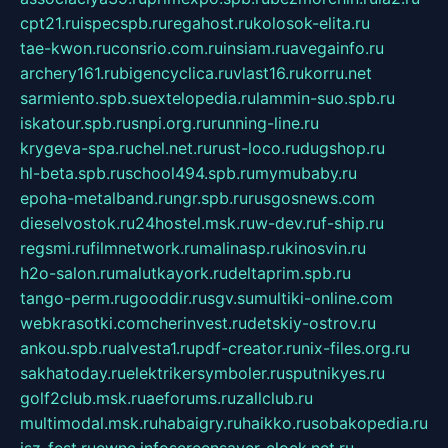
cpt21.ru
ispecspb.ru
regahost.ru
kolosok-elita.ru
tae-kwon.ru
consrio.com.ru
insiam.ru
avegainfo.ru
archery161.ru
bigencyclica.ru
vlast16.ru
korru.net
sarmiento.spb.su
extelopedia.ru
lammin-suo.spb.ru
iskatour.spb.ru
snpi.org.ru
running-line.ru
krygeva-spa.ru
chel.net.ru
rust-loco.ru
dugshop.ru
hl-beta.spb.ru
school494.spb.ru
mymubaby.ru
epoha-metalband.ru
ngr.spb.ru
rusgosnews.com
dieselvostok.ru
24hostel.msk.ru
w-dev.ru
f-ship.ru
regsmi.ru
filmnetwork.ru
malinasp.ru
kinosvin.ru
h2o-salon.ru
malutkayork.ru
deltaprim.spb.ru
tango-perm.ru
gooddir.ru
sgv.su
multiki-online.com
webkrasotki.com
cherinvest.ru
detskiy-ostrov.ru
ankou.spb.ru
alvesta1.ru
pdf-creator.ru
nix-files.org.ru
sakhatoday.ru
elektrikersymboler.ru
sputnikyes.ru
golf2club.msk.ru
aeforums.ru
zallclub.ru
multimodal.msk.ru
habaigry.ru
haikko.ru
sobakopedia.ru