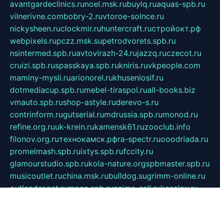
avantgardeclinics.ru
noel.msk.ru
buylq.ru
aquas-spb.ru
vilnerivne.com
bobry-2.ru
vtoroe-solnce.ru
nickysheen.ru
clockmir.ru
huntercraft.ru
стройокт.рф
webpixels.ru
pczz.msk.su
petrodvorets.spb.ru
nsintermed.spb.ru
avtovirazh-24.ru
jazzq.ru
czecot.ru
cruizi.spb.ru
spasskaya.spb.ru
kniris.ru
vkpeople.com
maminy-mysli.ru
arionorel.ru
khuseniosif.ru
dotmediacup.spb.ru
mebel-tiraspol.ru
all-books.biz
vmauto.spb.ru
shop-astyle.ru
derevo-s.ru
contrinform.ru
gutserial.ru
mdrussia.spb.ru
monod.ru
refine.org.ru
uk-krein.ru
kamensk61.ru
zooclub.info
filonov.org.ru
технокамск.рф
ra-spectr.ru
ooodriada.ru
promelmash.spb.ru
ixtys.spb.ru
fccity.ru
glamourstudio.spb.ru
kola-nature.org
spbmaster.spb.ru
musicoutlet.ru
china.msk.ru
bulldog.su
grimm-online.ru
outlander.net.ru
maga.spb.ru
anime-sell.ru
keseloy.ru
газприборсервис.рф
karmin.spb.ru
shekswood.ru
tischlermebel.ru
automall66.ru
mag-vladimir.ru