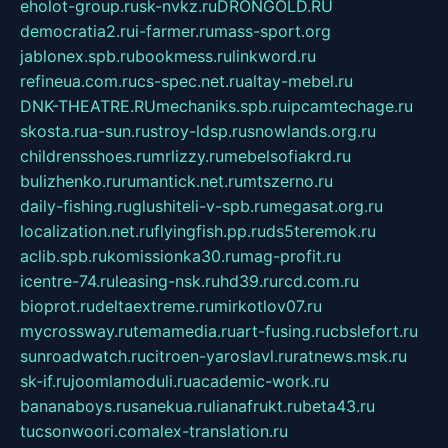
eholot-group.ru
sk-nvkz.ru
DRONGOLD.RU
democratia2.ru
i-farmer.ru
mass-sport.org
jablonex.spb.ru
bookmess.ru
linkword.ru
refineua.com.ru
cs-spec.net.ru
altay-mebel.ru
DNK-THEATRE.RU
mechaniks.spb.ru
ipcamtechage.ru
skosta.ru
a-sun.ru
stroy-ldsp.ru
snowlands.org.ru
childrensshoes.ru
mrlizzy.ru
mebelsofiakrd.ru
bulizhenko.ru
rumantick.net.ru
mtszerno.ru
daily-fishing.ru
glushiteli-v-spb.ru
megasat.org.ru
localization.net.ru
flyingfish.pp.ru
ds5teremok.ru
aclib.spb.ru
komissionka30.ru
mag-profit.ru
icentre-74.ru
leasing-nsk.ru
hd39.ru
rcd.com.ru
bioprot.ru
deltaextreme.ru
mirkotlov07.ru
mycrossway.ru
temamedia.ru
art-fusing.ru
cbslefort.ru
sunroadwatch.ru
citroen-yaroslavl.ru
ratnews.msk.ru
sk-if.ru
joomlamoduli.ru
academic-work.ru
bananaboys.ru
sanekua.ru
lianafrukt.ru
beta43.ru
tucsonwoori.com
alex-translation.ru