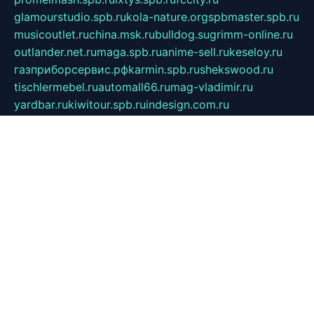
glamourstudio.spb.ru
kola-nature.org
spbmaster.spb.ru
musicoutlet.ru
china.msk.ru
bulldog.su
grimm-online.ru
outlander.net.ru
maga.spb.ru
anime-sell.ru
keseloy.ru
газприборсервис.рф
karmin.spb.ru
shekswood.ru
tischlermebel.ru
automall66.ru
mag-vladimir.ru
yardbar.ru
kiwitour.spb.ru
indesign.com.ru
freestylemebel.ru
bany-samara.ru
rsei.ru
naidisvoyput.ru
mgsn-invest.ru
ipkamerasannce.ru
alicante-house.ru
ibelka74.ru
cozyhouse.info
vlkargalev-studio.ru
700mb.ru
figura-ufa.ru
alina-live.ru
belarusiannews.ru
womenknow.ru
dos-vniimk.ru
sega.net.ru
dv.net.ru
phenomenonsofhistory.com
telesputnik.net.ru
wall.pp.ru
pylesosroidmi.ru
gtc-clan.ru
cligs.ru
bibikazap.ru
popova.org.ru
netwhistler.spb.ru
bellvil.ru
bonzon.ru
iss-vladik.ru
defiparis.net.ru
las-gryzas.ru
amku.ru
electednews.spb.ru
feather.org.ru
spar72.ru
tankiigri.ru