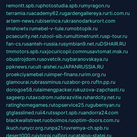
remontt.spb.ru
photostudia.spb.ru
myragon.ru
terramia.ru
academy62.ru
gardengallereya.ru
rti.com.ru
artem-news.ru
biserinca.ru
krasnodarkurort.com
imshowtv.ru
mebel-v-tule.ru
mobtopik.ru
pcsecurity.net.ru
tool-sib.ru
multimetrunit.ru
sp-tour.ru
fan-cs.ru
santeh-russia.ru
symbian9.net.ru
DSHAIR.RU
tmmotors.spb.ru
xjocuricopii.com
musavtomat.msk.ru
obustrojdom.ru
sovetcik.ru
ybaranovskaya.ru
ppknews.ru
cult-alshei.ru
JAPANRUSSIA.RU
proekciyamebel.ru
imper-finans.ru
rim.org.ru
glamourai.ru
brassminus.ru
zabor-pro.ru
ftn.pp.ru
dorogoe58.ru
laimengpacker.ru
kuzova-zapchasti.ru
sageerp.ru
taxodrom.ru
dsrazvitie.ru
hardcity.net.ru
ratinghomegames.ru
topservice25.ru
gubernyan.ru
gtglasslined.ru
ii4.ru
tssport.spb.ru
andorra24.com
blackwallstreet.ru
oboimos.ru
optim-doors.com.ru
ikuch.ru
nycr.org.ru
npa21.ru
vremya-ch.spb.ru
desert000.ru
ivtorgi.ru
ifiori.ru
catalog-statei.ru