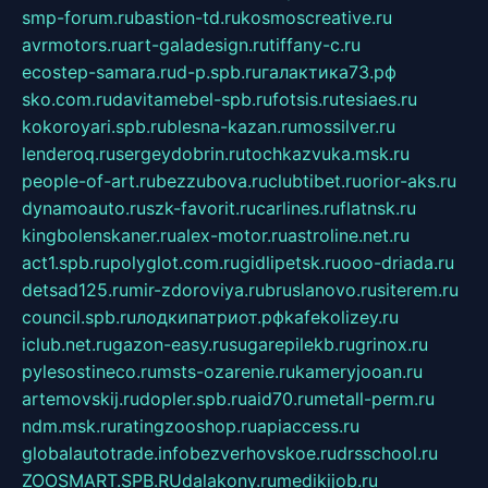
smp-forum.ru
bastion-td.ru
kosmoscreative.ru
avrmotors.ru
art-galadesign.ru
tiffany-c.ru
ecostep-samara.ru
d-p.spb.ru
галактика73.рф
sko.com.ru
davitamebel-spb.ru
fotsis.ru
tesiaes.ru
kokoroyari.spb.ru
blesna-kazan.ru
mossilver.ru
lenderoq.ru
sergeydobrin.ru
tochkazvuka.msk.ru
people-of-art.ru
bezzubova.ru
clubtibet.ru
orior-aks.ru
dynamoauto.ru
szk-favorit.ru
carlines.ru
flatnsk.ru
kingbolenskaner.ru
alex-motor.ru
astroline.net.ru
act1.spb.ru
polyglot.com.ru
gidlipetsk.ru
ooo-driada.ru
detsad125.ru
mir-zdoroviya.ru
bruslanovo.ru
siterem.ru
council.spb.ru
лодкипатриот.рф
kafekolizey.ru
iclub.net.ru
gazon-easy.ru
sugarepilekb.ru
grinox.ru
pylesostineco.ru
msts-ozarenie.ru
kameryjooan.ru
artemovskij.ru
dopler.spb.ru
aid70.ru
metall-perm.ru
ndm.msk.ru
ratingzooshop.ru
apiaccess.ru
globalautotrade.info
bezverhovskoe.ru
drsschool.ru
ZOOSMART.SPB.RU
dalakony.ru
medikijob.ru