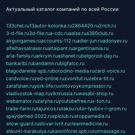
Актуальный каталог компаний по всей России
133chel.ru
13autor-kolonka.ru
2864420.ru
2rich.ru
3-d-file.ru
3d-file.ru
a-cdc.ru
aalse.ru
a380club.ru
airgungames.ru
accounts-112.ru
adler-jun.ru
adonyev.ru
alfeihavsalnassr.ru
altaipant.ru
argentinamia.ru
aria-family.ru
arkrym.ru
ashanet.ru
belgorod-day.ru
bankaribi.ru
bandamn.ru
bigfatcc.ru
blagodarenie-spb.ru
borodino-media.ru
card-voice.ru
cardvoice.ru
zed-online.ru
zvonitut.ru
zebra-tlt.ru
zarafshan.ru
york-life.ru
vintovoykompressor.ru
vladivostok-map.ru
vlknrussia.ru
wasabi-shop.ru
webamator.ru
zaryna.ru
youtubefree.ru
x-ton.ru
trade-farm.ru
tajuncos.ru
taksu.ru
tor-lyubov-i-grom.ru
spayderhed-2022.ru
splclub.ru
stoppamedia.ru
snow-guard.ru
slovar-ivrit.ru
cleanmedicine.ru
shkurki-karakulya.ru
kanotiforet.spb.ru
tutmassage.ru