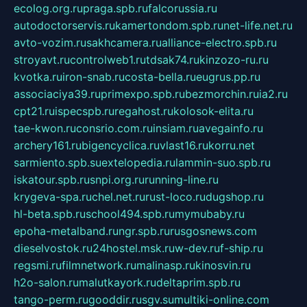
ecolog.org.ru
praga.spb.ru
falcorussia.ru
autodoctorservis.ru
kamertondom.spb.ru
net-life.net.ru
avto-vozim.ru
sakhcamera.ru
alliance-electro.spb.ru
stroyavt.ru
controlweb1.ru
tdsak74.ru
kinzozo-ru.ru
kvotka.ru
iron-snab.ru
costa-bella.ru
eugrus.pp.ru
associaciya39.ru
primexpo.spb.ru
bezmorchin.ru
ia2.ru
cpt21.ru
ispecspb.ru
regahost.ru
kolosok-elita.ru
tae-kwon.ru
consrio.com.ru
insiam.ru
avegainfo.ru
archery161.ru
bigencyclica.ru
vlast16.ru
korru.net
sarmiento.spb.su
extelopedia.ru
lammin-suo.spb.ru
iskatour.spb.ru
snpi.org.ru
running-line.ru
krygeva-spa.ru
chel.net.ru
rust-loco.ru
dugshop.ru
hl-beta.spb.ru
school494.spb.ru
mymubaby.ru
epoha-metalband.ru
ngr.spb.ru
rusgosnews.com
dieselvostok.ru
24hostel.msk.ru
w-dev.ru
f-ship.ru
regsmi.ru
filmnetwork.ru
malinasp.ru
kinosvin.ru
h2o-salon.ru
malutkayork.ru
deltaprim.spb.ru
tango-perm.ru
gooddir.ru
sgv.su
multiki-online.com