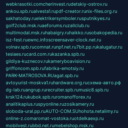
webkrasotki.com
cherinvest.ru
detskiy-ostrov.ru
ankou.spb.ru
alvesta1.ru
pdf-creator.ru
nix-files.org.ru
sakhatoday.ru
elektrikersymboler.ru
sputnikyes.ru
golf2club.msk.ru
aeforums.ru
zallclub.ru
multimodal.msk.ru
habaigry.ru
haikko.ru
sobakopedia.ru
isz-fest.ru
ewnc.info
screensaver-clock.net.ru
volnav.spb.ru
comnat.ru
npf.net.ru
7bit.pp.ru
kalugatur.ru
tesiaes.ru
card.com.ru
kazanka.spb.ru
gildiya-kuznecov.ru
kameryboavision.ru
griffoncom.spb.ru
fabrika-emotsiy.ru
PARK-MATROSOVA.RU
agat.spb.ru
avtoyurist-moskva1.ru
hardware.org.ru
схема-авто.рф
dg-lab.ru
angrup.ru
recruiter.spb.ru
music8.spb.ru
krsk124.ru
kubok.spb.ru
romanofforex.ru
analitikaplus.ru
spyonline.ru
zosikamery.ru
sloboda-ural.pp.ru
AUTO-COM.SU
hohota.net
alimy.ru
online-z.com
aromat-vostoka.ru
otdelkaexp.ru
mobilvest.ru
bbd.net.ru
mebelshop.msk.ru