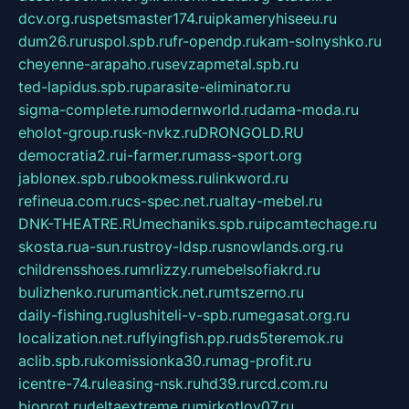
dcv.org.ru
spetsmaster174.ru
ipkameryhiseeu.ru
dum26.ru
ruspol.spb.ru
fr-opendp.ru
kam-solnyshko.ru
cheyenne-arapaho.ru
sevzapmetal.spb.ru
ted-lapidus.spb.ru
parasite-eliminator.ru
sigma-complete.ru
modernworld.ru
dama-moda.ru
eholot-group.ru
sk-nvkz.ru
DRONGOLD.RU
democratia2.ru
i-farmer.ru
mass-sport.org
jablonex.spb.ru
bookmess.ru
linkword.ru
refineua.com.ru
cs-spec.net.ru
altay-mebel.ru
DNK-THEATRE.RU
mechaniks.spb.ru
ipcamtechage.ru
skosta.ru
a-sun.ru
stroy-ldsp.ru
snowlands.org.ru
childrensshoes.ru
mrlizzy.ru
mebelsofiakrd.ru
bulizhenko.ru
rumantick.net.ru
mtszerno.ru
daily-fishing.ru
glushiteli-v-spb.ru
megasat.org.ru
localization.net.ru
flyingfish.pp.ru
ds5teremok.ru
aclib.spb.ru
komissionka30.ru
mag-profit.ru
icentre-74.ru
leasing-nsk.ru
hd39.ru
rcd.com.ru
bioprot.ru
deltaextreme.ru
mirkotlov07.ru