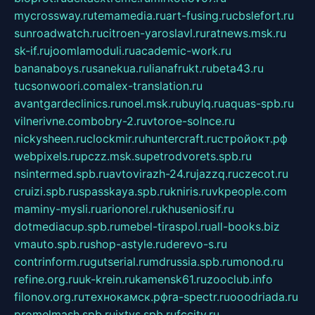
mycrossway.ru
temamedia.ru
art-fusing.ru
cbslefort.ru
sunroadwatch.ru
citroen-yaroslavl.ru
ratnews.msk.ru
sk-if.ru
joomlamoduli.ru
academic-work.ru
bananaboys.ru
sanekua.ru
lianafrukt.ru
beta43.ru
tucsonwoori.com
alex-translation.ru
avantgardeclinics.ru
noel.msk.ru
buylq.ru
aquas-spb.ru
vilnerivne.com
bobry-2.ru
vtoroe-solnce.ru
nickysheen.ru
clockmir.ru
huntercraft.ru
стройокт.рф
webpixels.ru
pczz.msk.su
petrodvorets.spb.ru
nsintermed.spb.ru
avtovirazh-24.ru
jazzq.ru
czecot.ru
cruizi.spb.ru
spasskaya.spb.ru
kniris.ru
vkpeople.com
maminy-mysli.ru
arionorel.ru
khuseniosif.ru
dotmediacup.spb.ru
mebel-tiraspol.ru
all-books.biz
vmauto.spb.ru
shop-astyle.ru
derevo-s.ru
contrinform.ru
gutserial.ru
mdrussia.spb.ru
monod.ru
refine.org.ru
uk-krein.ru
kamensk61.ru
zooclub.info
filonov.org.ru
технокамск.рф
ra-spectr.ru
ooodriada.ru
promelmash.spb.ru
ixtys.spb.ru
fccity.ru