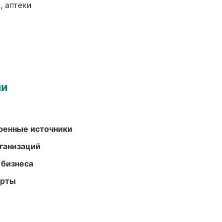
, аптеки
ми
еренные источники
ганизаций
 бизнеса
арты