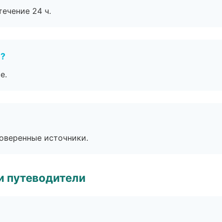
течение 24 ч.
е?
е.
роверенные источники.
и путеводители