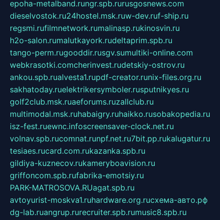
epoha-metalband.ru
ngr.spb.ru
rusgosnews.com
dieselvostok.ru
24hostel.msk.ru
w-dev.ru
f-ship.ru
regsmi.ru
filmnetwork.ru
malinasp.ru
kinosvin.ru
h2o-salon.ru
malutkayork.ru
deltaprim.spb.ru
tango-perm.ru
gooddir.ru
sgv.su
multiki-online.com
webkrasotki.com
cherinvest.ru
detskiy-ostrov.ru
ankou.spb.ru
alvesta1.ru
pdf-creator.ru
nix-files.org.ru
sakhatoday.ru
elektrikersymboler.ru
sputnikyes.ru
golf2club.msk.ru
aeforums.ru
zallclub.ru
multimodal.msk.ru
habaigry.ru
haikko.ru
sobakopedia.ru
isz-fest.ru
ewnc.info
screensaver-clock.net.ru
volnav.spb.ru
comnat.ru
npf.net.ru
7bit.pp.ru
kalugatur.ru
tesiaes.ru
card.com.ru
kazanka.spb.ru
gildiya-kuznecov.ru
kameryboavision.ru
griffoncom.spb.ru
fabrika-emotsiy.ru
PARK-MATROSOVA.RU
agat.spb.ru
avtoyurist-moskva1.ru
hardware.org.ru
схема-авто.рф
dg-lab.ru
angrup.ru
recruiter.spb.ru
music8.spb.ru