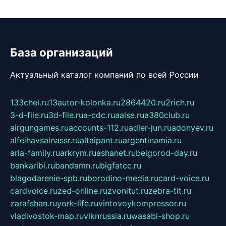
База организаций
Актуальный каталог компаний по всей России
133chel.ru
13autor-kolonka.ru
2864420.ru
2rich.ru
3-d-file.ru
3d-file.ru
a-cdc.ru
aalse.ru
a380club.ru
airgungames.ru
accounts-112.ru
adler-jun.ru
adonyev.ru
alfeihavsalnassr.ru
altaipant.ru
argentinamia.ru
aria-family.ru
arkrym.ru
ashanet.ru
belgorod-day.ru
bankaribi.ru
bandamn.ru
bigfatcc.ru
blagodarenie-spb.ru
borodino-media.ru
card-voice.ru
cardvoice.ru
zed-online.ru
zvonitut.ru
zebra-tlt.ru
zarafshan.ru
york-life.ru
vintovoykompressor.ru
vladivostok-map.ru
vlknrussia.ru
wasabi-shop.ru