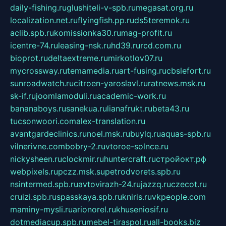
daily-fishing.ru
glushiteli-v-spb.ru
megasat.org.ru
localization.net.ru
flyingfish.pp.ru
ds5teremok.ru
aclib.spb.ru
komissionka30.ru
mag-profit.ru
icentre-74.ru
leasing-nsk.ru
hd39.ru
rcd.com.ru
bioprot.ru
deltaextreme.ru
mirkotlov07.ru
mycrossway.ru
temamedia.ru
art-fusing.ru
cbslefort.ru
sunroadwatch.ru
citroen-yaroslavl.ru
ratnews.msk.ru
sk-if.ru
joomlamoduli.ru
academic-work.ru
bananaboys.ru
sanekua.ru
lianafrukt.ru
beta43.ru
tucsonwoori.com
alex-translation.ru
avantgardeclinics.ru
noel.msk.ru
buylq.ru
aquas-spb.ru
vilnerivne.com
bobry-2.ru
vtoroe-solnce.ru
nickysheen.ru
clockmir.ru
huntercraft.ru
стройокт.рф
webpixels.ru
pczz.msk.su
petrodvorets.spb.ru
nsintermed.spb.ru
avtovirazh-24.ru
jazzq.ru
czecot.ru
cruizi.spb.ru
spasskaya.spb.ru
kniris.ru
vkpeople.com
maminy-mysli.ru
arionorel.ru
khuseniosif.ru
dotmediacup.spb.ru
mebel-tiraspol.ru
all-books.biz