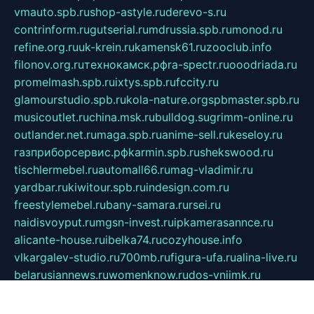
vmauto.spb.ru
shop-astyle.ru
derevo-s.ru
contrinform.ru
gutserial.ru
mdrussia.spb.ru
monod.ru
refine.org.ru
uk-krein.ru
kamensk61.ru
zooclub.info
filonov.org.ru
технокамск.рф
ra-spectr.ru
ooodriada.ru
promelmash.spb.ru
ixtys.spb.ru
fccity.ru
glamourstudio.spb.ru
kola-nature.org
spbmaster.spb.ru
musicoutlet.ru
china.msk.ru
bulldog.su
grimm-online.ru
outlander.net.ru
maga.spb.ru
anime-sell.ru
keseloy.ru
газприборсервис.рф
karmin.spb.ru
shekswood.ru
tischlermebel.ru
automall66.ru
mag-vladimir.ru
yardbar.ru
kiwitour.spb.ru
indesign.com.ru
freestylemebel.ru
bany-samara.ru
rsei.ru
naidisvoyput.ru
mgsn-invest.ru
ipkamerasannce.ru
alicante-house.ru
ibelka74.ru
cozyhouse.info
vlkargalev-studio.ru
700mb.ru
figura-ufa.ru
alina-live.ru
belarusiannews.ru
womenknow.ru
dos-vniimk.ru
sega.net.ru
dv.net.ru
phenomenonsofhistory.com
telesputnik.net.ru
wall.pp.ru
pylesosroidmi.ru