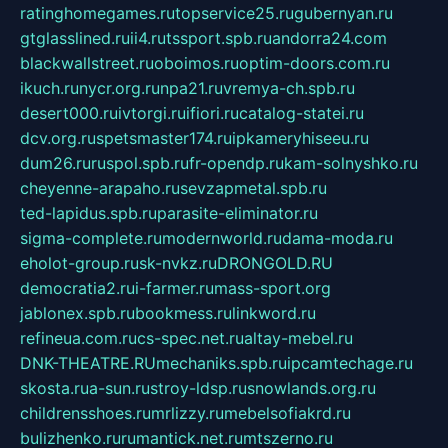
ratinghomegames.ru
topservice25.ru
gubernyan.ru
gtglasslined.ru
ii4.ru
tssport.spb.ru
andorra24.com
blackwallstreet.ru
oboimos.ru
optim-doors.com.ru
ikuch.ru
nycr.org.ru
npa21.ru
vremya-ch.spb.ru
desert000.ru
ivtorgi.ru
ifiori.ru
catalog-statei.ru
dcv.org.ru
spetsmaster174.ru
ipkameryhiseeu.ru
dum26.ru
ruspol.spb.ru
fr-opendp.ru
kam-solnyshko.ru
cheyenne-arapaho.ru
sevzapmetal.spb.ru
ted-lapidus.spb.ru
parasite-eliminator.ru
sigma-complete.ru
modernworld.ru
dama-moda.ru
eholot-group.ru
sk-nvkz.ru
DRONGOLD.RU
democratia2.ru
i-farmer.ru
mass-sport.org
jablonex.spb.ru
bookmess.ru
linkword.ru
refineua.com.ru
cs-spec.net.ru
altay-mebel.ru
DNK-THEATRE.RU
mechaniks.spb.ru
ipcamtechage.ru
skosta.ru
a-sun.ru
stroy-ldsp.ru
snowlands.org.ru
childrensshoes.ru
mrlizzy.ru
mebelsofiakrd.ru
bulizhenko.ru
rumantick.net.ru
mtszerno.ru