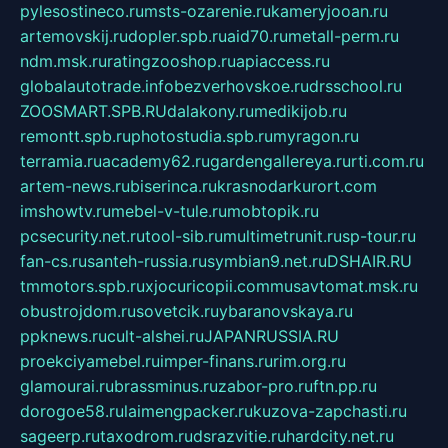
pylesostineco.ru
msts-ozarenie.ru
kameryjooan.ru
artemovskij.ru
dopler.spb.ru
aid70.ru
metall-perm.ru
ndm.msk.ru
ratingzooshop.ru
apiaccess.ru
globalautotrade.info
bezverhovskoe.ru
drsschool.ru
ZOOSMART.SPB.RU
dalakony.ru
medikijob.ru
remontt.spb.ru
photostudia.spb.ru
myragon.ru
terramia.ru
academy62.ru
gardengallereya.ru
rti.com.ru
artem-news.ru
biserinca.ru
krasnodarkurort.com
imshowtv.ru
mebel-v-tule.ru
mobtopik.ru
pcsecurity.net.ru
tool-sib.ru
multimetrunit.ru
sp-tour.ru
fan-cs.ru
santeh-russia.ru
symbian9.net.ru
DSHAIR.RU
tmmotors.spb.ru
xjocuricopii.com
musavtomat.msk.ru
obustrojdom.ru
sovetcik.ru
ybaranovskaya.ru
ppknews.ru
cult-alshei.ru
JAPANRUSSIA.RU
proekciyamebel.ru
imper-finans.ru
rim.org.ru
glamourai.ru
brassminus.ru
zabor-pro.ru
ftn.pp.ru
dorogoe58.ru
laimengpacker.ru
kuzova-zapchasti.ru
sageerp.ru
taxodrom.ru
dsrazvitie.ru
hardcity.net.ru