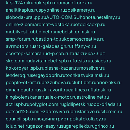
krsk124.ru
kubok.spb.ru
romanofforex.ru
analitikaplus.ru
spyonline.ru
zosikamery.ru
sloboda-ural.pp.ru
AUTO-COM.SU
hohota.net
alimy.ru
online-z.com
aromat-vostoka.ru
otdelkaexp.ru
mobilvest.ru
bbd.net.ru
mebelshop.msk.ru
smp-forum.ru
bastion-td.ru
kosmoscreative.ru
avrmotors.ru
art-galadesign.ru
tiffany-c.ru
ecostep-samara.ru
d-p.spb.ru
галактика73.рф
sko.com.ru
davitamebel-spb.ru
fotsis.ru
tesiaes.ru
kokoroyari.spb.ru
blesna-kazan.ru
mossilver.ru
lenderoq.ru
sergeydobrin.ru
tochkazvuka.msk.ru
people-of-art.ru
bezzubova.ru
clubtibet.ru
orior-aks.ru
dynamoauto.ru
szk-favorit.ru
carlines.ru
flatnsk.ru
kingbolenskaner.ru
alex-motor.ru
astroline.net.ru
act1.spb.ru
polyglot.com.ru
gidlipetsk.ru
ooo-driada.ru
detsad125.ru
mir-zdoroviya.ru
bruslanovo.ru
siterem.ru
council.spb.ru
лодкипатриот.рф
kafekolizey.ru
iclub.net.ru
gazon-easy.ru
sugarepilekb.ru
grinox.ru