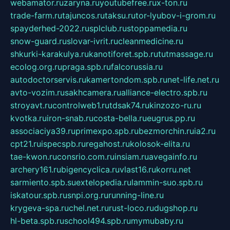
webamator.ru
zaryna.ru
youtubefree.ru
x-ton.ru
trade-farm.ru
tajuncos.ru
taksu.ru
tor-lyubov-i-grom.ru
spayderhed-2022.ru
splclub.ru
stoppamedia.ru
snow-guard.ru
slovar-ivrit.ru
cleanmedicine.ru
shkurki-karakulya.ru
kanotiforet.spb.ru
tutmassage.ru
ecolog.org.ru
praga.spb.ru
falcorussia.ru
autodoctorservis.ru
kamertondom.spb.ru
net-life.net.ru
avto-vozim.ru
sakhcamera.ru
alliance-electro.spb.ru
stroyavt.ru
controlweb1.ru
tdsak74.ru
kinzozo-ru.ru
kvotka.ru
iron-snab.ru
costa-bella.ru
eugrus.pp.ru
associaciya39.ru
primexpo.spb.ru
bezmorchin.ru
ia2.ru
cpt21.ru
ispecspb.ru
regahost.ru
kolosok-elita.ru
tae-kwon.ru
consrio.com.ru
insiam.ru
avegainfo.ru
archery161.ru
bigencyclica.ru
vlast16.ru
korru.net
sarmiento.spb.su
extelopedia.ru
lammin-suo.spb.ru
iskatour.spb.ru
snpi.org.ru
running-line.ru
krygeva-spa.ru
chel.net.ru
rust-loco.ru
dugshop.ru
hl-beta.spb.ru
school494.spb.ru
mymubaby.ru