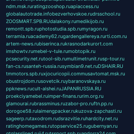
ndm.msk.ru
ratingzooshop.ru
apiaccess.ru
globalautotrade.info
bezverhovskoe.ru
drsschool.ru
ZOOSMART.SPB.RU
dalakony.ru
medikijob.ru
remontt.spb.ru
photostudia.spb.ru
myragon.ru
terramia.ru
academy62.ru
gardengallereya.ru
rti.com.ru
artem-news.ru
biserinca.ru
krasnodarkurort.com
imshowtv.ru
mebel-v-tule.ru
mobtopik.ru
pcsecurity.net.ru
tool-sib.ru
multimetrunit.ru
sp-tour.ru
fan-cs.ru
santeh-russia.ru
symbian9.net.ru
DSHAIR.RU
tmmotors.spb.ru
xjocuricopii.com
musavtomat.msk.ru
obustrojdom.ru
sovetcik.ru
ybaranovskaya.ru
ppknews.ru
cult-alshei.ru
JAPANRUSSIA.RU
proekciyamebel.ru
imper-finans.ru
rim.org.ru
glamourai.ru
brassminus.ru
zabor-pro.ru
ftn.pp.ru
dorogoe58.ru
laimengpacker.ru
kuzova-zapchasti.ru
sageerp.ru
taxodrom.ru
dsrazvitie.ru
hardcity.net.ru
ratinghomegames.ru
topservice25.ru
gubernyan.ru
gtglasslined.ru
ii4.ru
tssport.spb.ru
andorra24.com