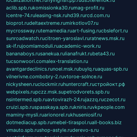
aclib.spb.ru
komissionka30.ru
mag-profit.ru
icentre-74.ru
leasing-nsk.ru
hd39.ru
rcd.com.ru
bioprot.ru
deltaextreme.ru
mirkotlov07.ru
mycrossway.ru
temamedia.ru
art-fusing.ru
cbslefort.ru
sunroadwatch.ru
citroen-yaroslavl.ru
ratnews.msk.ru
sk-if.ru
joomlamoduli.ru
academic-work.ru
bananaboys.ru
sanekua.ru
lianafrukt.ru
beta43.ru
tucsonwoori.com
alex-translation.ru
avantgardeclinics.ru
noel.msk.ru
buylq.ru
aquas-spb.ru
vilnerivne.com
bobry-2.ru
vtoroe-solnce.ru
nickysheen.ru
clockmir.ru
huntercraft.ru
стройокт.рф
webpixels.ru
pczz.msk.su
petrodvorets.spb.ru
nsintermed.spb.ru
avtovirazh-24.ru
jazzq.ru
czecot.ru
cruizi.spb.ru
spasskaya.spb.ru
kniris.ru
vkpeople.com
maminy-mysli.ru
arionorel.ru
khuseniosif.ru
dotmediacup.spb.ru
mebel-tiraspol.ru
all-books.biz
vmauto.spb.ru
shop-astyle.ru
derevo-s.ru