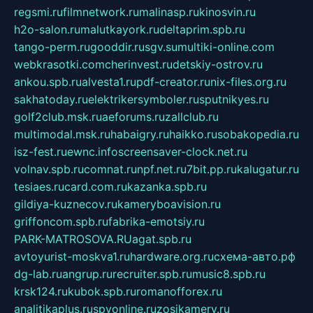
regsmi.ru
filmnetwork.ru
malinasp.ru
kinosvin.ru
h2o-salon.ru
malutkayork.ru
deltaprim.spb.ru
tango-perm.ru
gooddir.ru
sgv.su
multiki-online.com
webkrasotki.com
cherinvest.ru
detskiy-ostrov.ru
ankou.spb.ru
alvesta1.ru
pdf-creator.ru
nix-files.org.ru
sakhatoday.ru
elektrikersymboler.ru
sputnikyes.ru
golf2club.msk.ru
aeforums.ru
zallclub.ru
multimodal.msk.ru
habaigry.ru
haikko.ru
sobakopedia.ru
isz-fest.ru
ewnc.info
screensaver-clock.net.ru
volnav.spb.ru
comnat.ru
npf.net.ru
7bit.pp.ru
kalugatur.ru
tesiaes.ru
card.com.ru
kazanka.spb.ru
gildiya-kuznecov.ru
kameryboavision.ru
griffoncom.spb.ru
fabrika-emotsiy.ru
PARK-MATROSOVA.RU
agat.spb.ru
avtoyurist-moskva1.ru
hardware.org.ru
схема-авто.рф
dg-lab.ru
angrup.ru
recruiter.spb.ru
music8.spb.ru
krsk124.ru
kubok.spb.ru
romanofforex.ru
analitikaplus.ru
spyonline.ru
zosikamery.ru