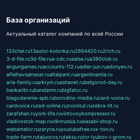
База организаций
Актуальный каталог компаний по всей России
133chel.ru
13autor-kolonka.ru
2864420.ru
2rich.ru
3-d-file.ru
3d-file.ru
a-cdc.ru
aalse.ru
a380club.ru
airgungames.ru
accounts-112.ru
adler-jun.ru
adonyev.ru
alfeihavsalnassr.ru
altaipant.ru
argentinamia.ru
aria-family.ru
arkrym.ru
ashanet.ru
belgorod-day.ru
bankaribi.ru
bandamn.ru
bigfatcc.ru
blagodarenie-spb.ru
borodino-media.ru
card-voice.ru
cardvoice.ru
zed-online.ru
zvonitut.ru
zebra-tlt.ru
zarafshan.ru
york-life.ru
vintovoykompressor.ru
vladivostok-map.ru
vlknrussia.ru
wasabi-shop.ru
webamator.ru
zaryna.ru
youtubefree.ru
x-ton.ru
trade-farm.ru
tajuncos.ru
taksu.ru
tor-lyubov-i-grom.ru