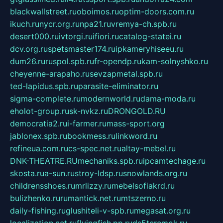
blackwallstreet.ru
oboimos.ru
optim-doors.com.ru
ikuch.ru
nycr.org.ru
npa21.ru
vremya-ch.spb.ru
desert000.ru
ivtorgi.ru
ifiori.ru
catalog-statei.ru
dcv.org.ru
spetsmaster174.ru
ipkameryhiseeu.ru
dum26.ru
ruspol.spb.ru
fr-opendp.ru
kam-solnyshko.ru
cheyenne-arapaho.ru
sevzapmetal.spb.ru
ted-lapidus.spb.ru
parasite-eliminator.ru
sigma-complete.ru
modernworld.ru
dama-moda.ru
eholot-group.ru
sk-nvkz.ru
DRONGOLD.RU
democratia2.ru
i-farmer.ru
mass-sport.org
jablonex.spb.ru
bookmess.ru
linkword.ru
refineua.com.ru
cs-spec.net.ru
altay-mebel.ru
DNK-THEATRE.RU
mechaniks.spb.ru
ipcamtechage.ru
skosta.ru
a-sun.ru
stroy-ldsp.ru
snowlands.org.ru
childrensshoes.ru
mrlizzy.ru
mebelsofiakrd.ru
bulizhenko.ru
rumantick.net.ru
mtszerno.ru
daily-fishing.ru
glushiteli-v-spb.ru
megasat.org.ru
localization.net.ru
flyingfish.pp.ru
ds5teremok.ru