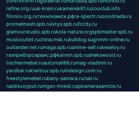
contrinform.ru
gutserial.ru
mdrussia.spb.ru
monod.ru
refine.org.ru
uk-krein.ru
kamensk61.ru
zooclub.info
filonov.org.ru
технокамск.рф
ra-spectr.ru
ooodriada.ru
promelmash.spb.ru
ixtys.spb.ru
fccity.ru
glamourstudio.spb.ru
kola-nature.org
spbmaster.spb.ru
musicoutlet.ru
china.msk.ru
bulldog.su
grimm-online.ru
outlander.net.ru
maga.spb.ru
anime-sell.ru
keseloy.ru
газприборсервис.рф
karmin.spb.ru
shekswood.ru
tischlermebel.ru
automall66.ru
mag-vladimir.ru
yardbar.ru
kiwitour.spb.ru
indesign.com.ru
freestylemebel.ru
bany-samara.ru
rsei.ru
naidisvoyput.ru
mgsn-invest.ru
ipkamerasannce.ru
alicante-house.ru
ibelka74.ru
cozyhouse.info
vlkargalev-studio.ru
700mb.ru
figura-ufa.ru
alina-live.ru
belarusiannews.ru
womenknow.ru
dos-vniimk.ru
sega.net.ru
dv.net.ru
phenomenonsofhistory.com
telesputnik.net.ru
wall.pp.ru
pylesosroidmi.ru
gtc-clan.ru
cligs.ru
bibikazap.ru
popova.org.ru