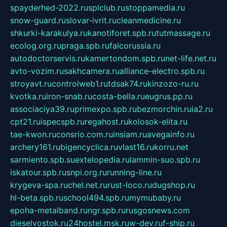
spayderhed-2022.ru
splclub.ru
stoppamedia.ru
snow-guard.ru
slovar-ivrit.ru
cleanmedicine.ru
shkurki-karakulya.ru
kanotiforet.spb.ru
tutmassage.ru
ecolog.org.ru
praga.spb.ru
falcorussia.ru
autodoctorservis.ru
kamertondom.spb.ru
net-life.net.ru
avto-vozim.ru
sakhcamera.ru
alliance-electro.spb.ru
stroyavt.ru
controlweb1.ru
tdsak74.ru
kinzozo-ru.ru
kvotka.ru
iron-snab.ru
costa-bella.ru
eugrus.pp.ru
associaciya39.ru
primexpo.spb.ru
bezmorchin.ru
ia2.ru
cpt21.ru
ispecspb.ru
regahost.ru
kolosok-elita.ru
tae-kwon.ru
consrio.com.ru
insiam.ru
avegainfo.ru
archery161.ru
bigencyclica.ru
vlast16.ru
korru.net
sarmiento.spb.su
extelopedia.ru
lammin-suo.spb.ru
iskatour.spb.ru
snpi.org.ru
running-line.ru
krygeva-spa.ru
chel.net.ru
rust-loco.ru
dugshop.ru
hl-beta.spb.ru
school494.spb.ru
mymubaby.ru
epoha-metalband.ru
ngr.spb.ru
rusgosnews.com
dieselvostok.ru
24hostel.msk.ru
w-dev.ru
f-ship.ru