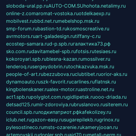
sloboda-ural.pp.ru
AUTO-COM.SU
hohota.net
alimy.ru
online-z.com
aromat-vostoka.ru
otdelkaexp.ru
mobilvest.ru
bbd.net.ru
mebelshop.msk.ru
smp-forum.ru
bastion-td.ru
kosmoscreative.ru
avrmotors.ru
art-galadesign.ru
tiffany-c.ru
ecostep-samara.ru
d-p.spb.ru
галактика73.рф
sko.com.ru
davitamebel-spb.ru
fotsis.ru
tesiaes.ru
kokoroyari.spb.ru
blesna-kazan.ru
mossilver.ru
lenderoq.ru
sergeydobrin.ru
tochkazvuka.msk.ru
people-of-art.ru
bezzubova.ru
clubtibet.ru
orior-aks.ru
dynamoauto.ru
szk-favorit.ru
carlines.ru
flatnsk.ru
kingbolenskaner.ru
alex-motor.ru
astroline.net.ru
act1.spb.ru
polyglot.com.ru
gidlipetsk.ru
ooo-driada.ru
detsad125.ru
mir-zdoroviya.ru
bruslanovo.ru
siterem.ru
council.spb.ru
лодкипатриот.рф
kafekolizey.ru
iclub.net.ru
gazon-easy.ru
sugarepilekb.ru
grinox.ru
pylesostineco.ru
msts-ozarenie.ru
kameryjooan.ru
artemovskij.ru
dopler.spb.ru
aid70.ru
metall-perm.ru