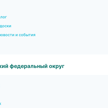
алог
 доски
новости и события
ский федеральный округ
к
к