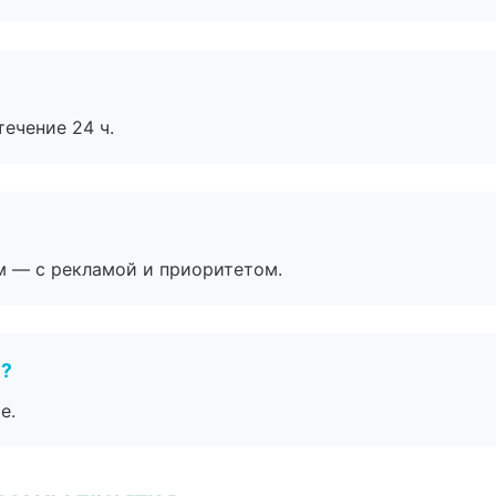
течение 24 ч.
м — с рекламой и приоритетом.
е?
е.