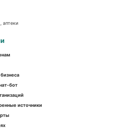
, аптеки
ми
онам
 бизнеса
чат-бот
ганизаций
еренные источники
арты
иях