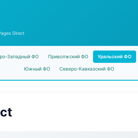
ages Direct
ро-Западный ФО
Приволжский ФО
Уральский ФО
Южный ФО
Северо-Кавказский ФО
ct