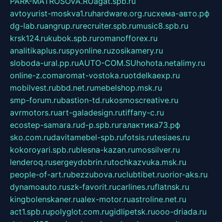
PARK-MATROSOVA.RU
agat.spb.ru
avtoyurist-moskva1.ru
hardware.org.ru
схема-авто.рф
dg-lab.ru
angrup.ru
recruiter.spb.ru
music8.spb.ru
krsk124.ru
kubok.spb.ru
romanofforex.ru
analitikaplus.ru
spyonline.ru
zosikamery.ru
sloboda-ural.pp.ru
AUTO-COM.SU
hohota.net
alimy.ru
online-z.com
aromat-vostoka.ru
otdelkaexp.ru
mobilvest.ru
bbd.net.ru
mebelshop.msk.ru
smp-forum.ru
bastion-td.ru
kosmoscreative.ru
avrmotors.ru
art-galadesign.ru
tiffany-c.ru
ecostep-samara.ru
d-p.spb.ru
галактика73.рф
sko.com.ru
davitamebel-spb.ru
fotsis.ru
tesiaes.ru
kokoroyari.spb.ru
blesna-kazan.ru
mossilver.ru
lenderoq.ru
sergeydobrin.ru
tochkazvuka.msk.ru
people-of-art.ru
bezzubova.ru
clubtibet.ru
orior-aks.ru
dynamoauto.ru
szk-favorit.ru
carlines.ru
flatnsk.ru
kingbolenskaner.ru
alex-motor.ru
astroline.net.ru
act1.spb.ru
polyglot.com.ru
gidlipetsk.ru
ooo-driada.ru