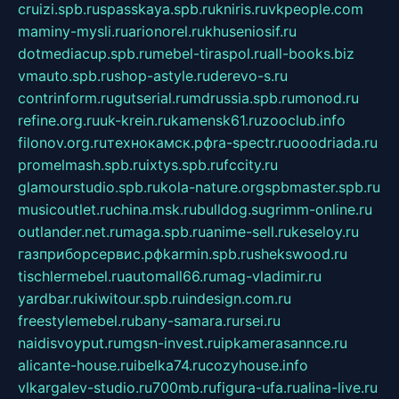
cruizi.spb.ru
spasskaya.spb.ru
kniris.ru
vkpeople.com
maminy-mysli.ru
arionorel.ru
khuseniosif.ru
dotmediacup.spb.ru
mebel-tiraspol.ru
all-books.biz
vmauto.spb.ru
shop-astyle.ru
derevo-s.ru
contrinform.ru
gutserial.ru
mdrussia.spb.ru
monod.ru
refine.org.ru
uk-krein.ru
kamensk61.ru
zooclub.info
filonov.org.ru
технокамск.рф
ra-spectr.ru
ooodriada.ru
promelmash.spb.ru
ixtys.spb.ru
fccity.ru
glamourstudio.spb.ru
kola-nature.org
spbmaster.spb.ru
musicoutlet.ru
china.msk.ru
bulldog.su
grimm-online.ru
outlander.net.ru
maga.spb.ru
anime-sell.ru
keseloy.ru
газприборсервис.рф
karmin.spb.ru
shekswood.ru
tischlermebel.ru
automall66.ru
mag-vladimir.ru
yardbar.ru
kiwitour.spb.ru
indesign.com.ru
freestylemebel.ru
bany-samara.ru
rsei.ru
naidisvoyput.ru
mgsn-invest.ru
ipkamerasannce.ru
alicante-house.ru
ibelka74.ru
cozyhouse.info
vlkargalev-studio.ru
700mb.ru
figura-ufa.ru
alina-live.ru