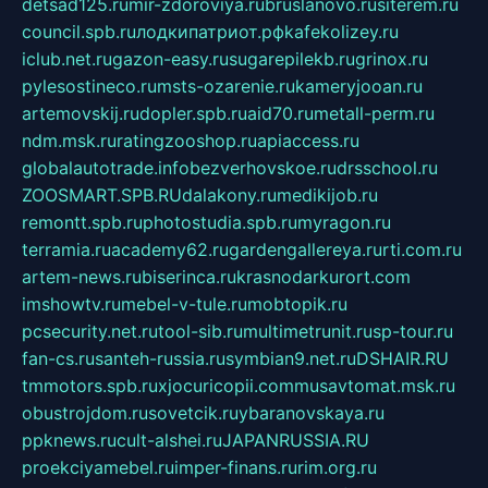
detsad125.ru
mir-zdoroviya.ru
bruslanovo.ru
siterem.ru
council.spb.ru
лодкипатриот.рф
kafekolizey.ru
iclub.net.ru
gazon-easy.ru
sugarepilekb.ru
grinox.ru
pylesostineco.ru
msts-ozarenie.ru
kameryjooan.ru
artemovskij.ru
dopler.spb.ru
aid70.ru
metall-perm.ru
ndm.msk.ru
ratingzooshop.ru
apiaccess.ru
globalautotrade.info
bezverhovskoe.ru
drsschool.ru
ZOOSMART.SPB.RU
dalakony.ru
medikijob.ru
remontt.spb.ru
photostudia.spb.ru
myragon.ru
terramia.ru
academy62.ru
gardengallereya.ru
rti.com.ru
artem-news.ru
biserinca.ru
krasnodarkurort.com
imshowtv.ru
mebel-v-tule.ru
mobtopik.ru
pcsecurity.net.ru
tool-sib.ru
multimetrunit.ru
sp-tour.ru
fan-cs.ru
santeh-russia.ru
symbian9.net.ru
DSHAIR.RU
tmmotors.spb.ru
xjocuricopii.com
musavtomat.msk.ru
obustrojdom.ru
sovetcik.ru
ybaranovskaya.ru
ppknews.ru
cult-alshei.ru
JAPANRUSSIA.RU
proekciyamebel.ru
imper-finans.ru
rim.org.ru