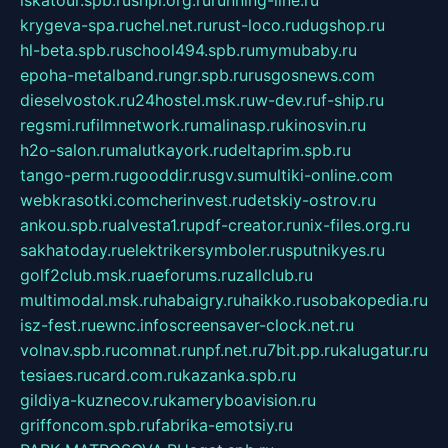
krygeva-spa.ru
chel.net.ru
rust-loco.ru
dugshop.ru
hl-beta.spb.ru
school494.spb.ru
mymubaby.ru
epoha-metalband.ru
ngr.spb.ru
rusgosnews.com
dieselvostok.ru
24hostel.msk.ru
w-dev.ru
f-ship.ru
regsmi.ru
filmnetwork.ru
malinasp.ru
kinosvin.ru
h2o-salon.ru
malutkayork.ru
deltaprim.spb.ru
tango-perm.ru
gooddir.ru
sgv.su
multiki-online.com
webkrasotki.com
cherinvest.ru
detskiy-ostrov.ru
ankou.spb.ru
alvesta1.ru
pdf-creator.ru
nix-files.org.ru
sakhatoday.ru
elektrikersymboler.ru
sputnikyes.ru
golf2club.msk.ru
aeforums.ru
zallclub.ru
multimodal.msk.ru
habaigry.ru
haikko.ru
sobakopedia.ru
isz-fest.ru
ewnc.info
screensaver-clock.net.ru
volnav.spb.ru
comnat.ru
npf.net.ru
7bit.pp.ru
kalugatur.ru
tesiaes.ru
card.com.ru
kazanka.spb.ru
gildiya-kuznecov.ru
kameryboavision.ru
griffoncom.spb.ru
fabrika-emotsiy.ru