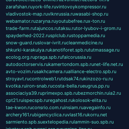
zarafshan.ru
york-life.ru
vintovoykompressor.ru
vladivostok-map.ru
vlknrussia.ru
wasabi-shop.ru
webamator.ru
zaryna.ru
youtubefree.ru
x-ton.ru
trade-farm.ru
tajuncos.ru
taksu.ru
tor-lyubov-i-grom.ru
spayderhed-2022.ru
splclub.ru
stoppamedia.ru
snow-guard.ru
slovar-ivrit.ru
cleanmedicine.ru
shkurki-karakulya.ru
kanotiforet.spb.ru
tutmassage.ru
ecolog.org.ru
praga.spb.ru
falcorussia.ru
autodoctorservis.ru
kamertondom.spb.ru
net-life.net.ru
avto-vozim.ru
sakhcamera.ru
alliance-electro.spb.ru
stroyavt.ru
controlweb1.ru
tdsak74.ru
kinzozo-ru.ru
kvotka.ru
iron-snab.ru
costa-bella.ru
eugrus.pp.ru
associaciya39.ru
primexpo.spb.ru
bezmorchin.ru
ia2.ru
cpt21.ru
ispecspb.ru
regahost.ru
kolosok-elita.ru
tae-kwon.ru
consrio.com.ru
insiam.ru
avegainfo.ru
archery161.ru
bigencyclica.ru
vlast16.ru
korru.net
sarmiento.spb.su
extelopedia.ru
lammin-suo.spb.ru
iskatour.spb.ru
snpi.org.ru
running-line.ru