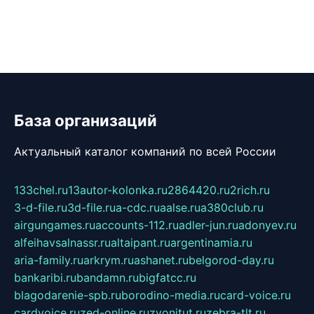
База организаций
Актуальный каталог компаний по всей России
133chel.ru
13autor-kolonka.ru
2864420.ru
2rich.ru
3-d-file.ru
3d-file.ru
a-cdc.ru
aalse.ru
a380club.ru
airgungames.ru
accounts-112.ru
adler-jun.ru
adonyev.ru
alfeihavsalnassr.ru
altaipant.ru
argentinamia.ru
aria-family.ru
arkrym.ru
ashanet.ru
belgorod-day.ru
bankaribi.ru
bandamn.ru
bigfatcc.ru
blagodarenie-spb.ru
borodino-media.ru
card-voice.ru
cardvoice.ru
zed-online.ru
zvonitut.ru
zebra-tlt.ru