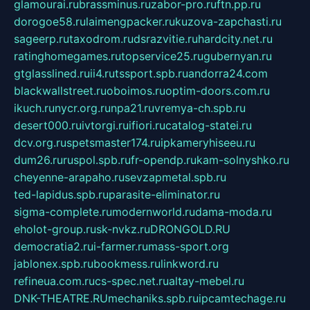
glamourai.ru
brassminus.ru
zabor-pro.ru
ftn.pp.ru
dorogoe58.ru
laimengpacker.ru
kuzova-zapchasti.ru
sageerp.ru
taxodrom.ru
dsrazvitie.ru
hardcity.net.ru
ratinghomegames.ru
topservice25.ru
gubernyan.ru
gtglasslined.ru
ii4.ru
tssport.spb.ru
andorra24.com
blackwallstreet.ru
oboimos.ru
optim-doors.com.ru
ikuch.ru
nycr.org.ru
npa21.ru
vremya-ch.spb.ru
desert000.ru
ivtorgi.ru
ifiori.ru
catalog-statei.ru
dcv.org.ru
spetsmaster174.ru
ipkameryhiseeu.ru
dum26.ru
ruspol.spb.ru
fr-opendp.ru
kam-solnyshko.ru
cheyenne-arapaho.ru
sevzapmetal.spb.ru
ted-lapidus.spb.ru
parasite-eliminator.ru
sigma-complete.ru
modernworld.ru
dama-moda.ru
eholot-group.ru
sk-nvkz.ru
DRONGOLD.RU
democratia2.ru
i-farmer.ru
mass-sport.org
jablonex.spb.ru
bookmess.ru
linkword.ru
refineua.com.ru
cs-spec.net.ru
altay-mebel.ru
DNK-THEATRE.RU
mechaniks.spb.ru
ipcamtechage.ru