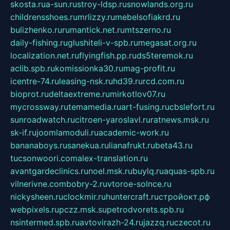
skosta.ru
a-sun.ru
stroy-ldsp.ru
snowlands.org.ru
childrensshoes.ru
mrlizzy.ru
mebelsofiakrd.ru
bulizhenko.ru
rumantick.net.ru
mtszerno.ru
daily-fishing.ru
glushiteli-v-spb.ru
megasat.org.ru
localization.net.ru
flyingfish.pp.ru
ds5teremok.ru
aclib.spb.ru
komissionka30.ru
mag-profit.ru
icentre-74.ru
leasing-nsk.ru
hd39.ru
rcd.com.ru
bioprot.ru
deltaextreme.ru
mirkotlov07.ru
mycrossway.ru
temamedia.ru
art-fusing.ru
cbslefort.ru
sunroadwatch.ru
citroen-yaroslavl.ru
ratnews.msk.ru
sk-if.ru
joomlamoduli.ru
academic-work.ru
bananaboys.ru
sanekua.ru
lianafrukt.ru
beta43.ru
tucsonwoori.com
alex-translation.ru
avantgardeclinics.ru
noel.msk.ru
buylq.ru
aquas-spb.ru
vilnerivne.com
bobry-2.ru
vtoroe-solnce.ru
nickysheen.ru
clockmir.ru
huntercraft.ru
стройокт.рф
webpixels.ru
pczz.msk.su
petrodvorets.spb.ru
nsintermed.spb.ru
avtovirazh-24.ru
jazzq.ru
czecot.ru