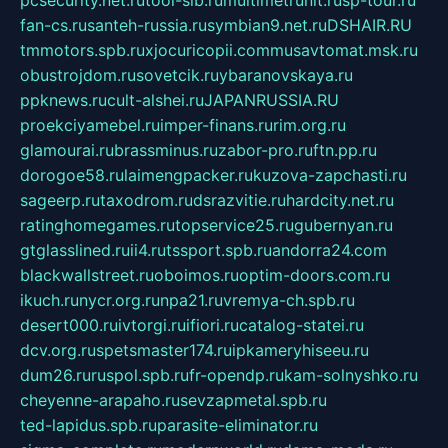
pcsecurity.net.ru
tool-sib.ru
multimetrunit.ru
sp-tour.ru
fan-cs.ru
santeh-russia.ru
symbian9.net.ru
DSHAIR.RU
tmmotors.spb.ru
xjocuricopii.com
musavtomat.msk.ru
obustrojdom.ru
sovetcik.ru
ybaranovskaya.ru
ppknews.ru
cult-alshei.ru
JAPANRUSSIA.RU
proekciyamebel.ru
imper-finans.ru
rim.org.ru
glamourai.ru
brassminus.ru
zabor-pro.ru
ftn.pp.ru
dorogoe58.ru
laimengpacker.ru
kuzova-zapchasti.ru
sageerp.ru
taxodrom.ru
dsrazvitie.ru
hardcity.net.ru
ratinghomegames.ru
topservice25.ru
gubernyan.ru
gtglasslined.ru
ii4.ru
tssport.spb.ru
andorra24.com
blackwallstreet.ru
oboimos.ru
optim-doors.com.ru
ikuch.ru
nycr.org.ru
npa21.ru
vremya-ch.spb.ru
desert000.ru
ivtorgi.ru
ifiori.ru
catalog-statei.ru
dcv.org.ru
spetsmaster174.ru
ipkameryhiseeu.ru
dum26.ru
ruspol.spb.ru
fr-opendp.ru
kam-solnyshko.ru
cheyenne-arapaho.ru
sevzapmetal.spb.ru
ted-lapidus.spb.ru
parasite-eliminator.ru