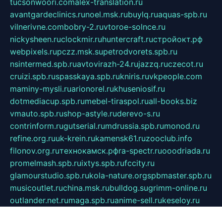
tucsonwoori.com
alex-translation.ru
avantgardeclinics.ru
noel.msk.ru
buylq.ru
aquas-spb.ru
vilnerivne.com
bobry-2.ru
vtoroe-solnce.ru
nickysheen.ru
clockmir.ru
huntercraft.ru
стройокт.рф
webpixels.ru
pczz.msk.su
petrodvorets.spb.ru
nsintermed.spb.ru
avtovirazh-24.ru
jazzq.ru
czecot.ru
cruizi.spb.ru
spasskaya.spb.ru
kniris.ru
vkpeople.com
maminy-mysli.ru
arionorel.ru
khuseniosif.ru
dotmediacup.spb.ru
mebel-tiraspol.ru
all-books.biz
vmauto.spb.ru
shop-astyle.ru
derevo-s.ru
contrinform.ru
gutserial.ru
mdrussia.spb.ru
monod.ru
refine.org.ru
uk-krein.ru
kamensk61.ru
zooclub.info
filonov.org.ru
технокамск.рф
ra-spectr.ru
ooodriada.ru
promelmash.spb.ru
ixtys.spb.ru
fccity.ru
glamourstudio.spb.ru
kola-nature.org
spbmaster.spb.ru
musicoutlet.ru
china.msk.ru
bulldog.su
grimm-online.ru
outlander.net.ru
maga.spb.ru
anime-sell.ru
keseloy.ru
газприборсервис.рф
karmin.spb.ru
shekswood.ru