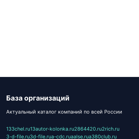
База организаций
Актуальный каталог компаний по всей России
133chel.ru
13autor-kolonka.ru
2864420.ru
2rich.ru
3-d-file.ru
3d-file.ru
a-cdc.ru
aalse.ru
a380club.ru