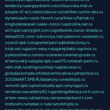
lenderoq.ru
sergeydobrin.ru
tochkazvuka.msk.ru
people-of-art.ru
bezzubova.ru
clubtibet.ru
orior-aks.ru
dynamoauto.ru
szk-favorit.ru
carlines.ru
flatnsk.ru
kingbolenskaner.ru
alex-motor.ru
astroline.net.ru
act1.spb.ru
polyglot.com.ru
gidlipetsk.ru
ooo-driada.ru
detsad125.ru
mir-zdoroviya.ru
bruslanovo.ru
siterem.ru
council.spb.ru
лодкипатриот.рф
kafekolizey.ru
iclub.net.ru
gazon-easy.ru
sugarepilekb.ru
grinox.ru
pylesostineco.ru
msts-ozarenie.ru
kameryjooan.ru
artemovskij.ru
dopler.spb.ru
aid70.ru
metall-perm.ru
ndm.msk.ru
ratingzooshop.ru
apiaccess.ru
globalautotrade.info
bezverhovskoe.ru
drsschool.ru
ZOOSMART.SPB.RU
dalakony.ru
medikijob.ru
remontt.spb.ru
photostudia.spb.ru
myragon.ru
terramia.ru
academy62.ru
gardengallereya.ru
rti.com.ru
artem-news.ru
biserinca.ru
krasnodarkurort.com
imshowtv.ru
mebel-v-tule.ru
mobtopik.ru