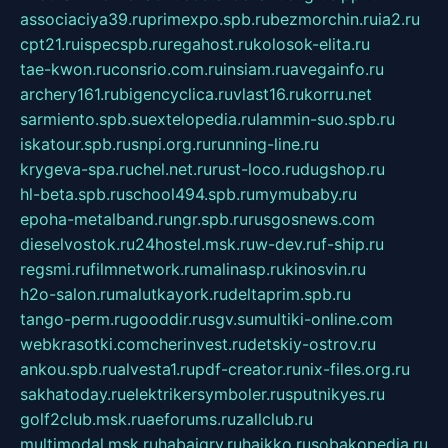
associaciya39.ru
primexpo.spb.ru
bezmorchin.ru
ia2.ru
cpt21.ru
ispecspb.ru
regahost.ru
kolosok-elita.ru
tae-kwon.ru
consrio.com.ru
insiam.ru
avegainfo.ru
archery161.ru
bigencyclica.ru
vlast16.ru
korru.net
sarmiento.spb.su
extelopedia.ru
lammin-suo.spb.ru
iskatour.spb.ru
snpi.org.ru
running-line.ru
krygeva-spa.ru
chel.net.ru
rust-loco.ru
dugshop.ru
hl-beta.spb.ru
school494.spb.ru
mymubaby.ru
epoha-metalband.ru
ngr.spb.ru
rusgosnews.com
dieselvostok.ru
24hostel.msk.ru
w-dev.ru
f-ship.ru
regsmi.ru
filmnetwork.ru
malinasp.ru
kinosvin.ru
h2o-salon.ru
malutkayork.ru
deltaprim.spb.ru
tango-perm.ru
gooddir.ru
sgv.su
multiki-online.com
webkrasotki.com
cherinvest.ru
detskiy-ostrov.ru
ankou.spb.ru
alvesta1.ru
pdf-creator.ru
nix-files.org.ru
sakhatoday.ru
elektrikersymboler.ru
sputnikyes.ru
golf2club.msk.ru
aeforums.ru
zallclub.ru
multimodal.msk.ru
habaigry.ru
haikko.ru
sobakopedia.ru