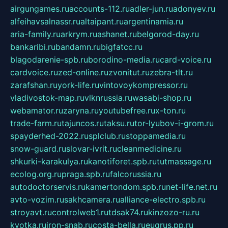
airgungames.ru
accounts-112.ru
adler-jun.ru
adonyev.ru
alfeihavsalnassr.ru
altaipant.ru
argentinamia.ru
aria-family.ru
arkrym.ru
ashanet.ru
belgorod-day.ru
bankaribi.ru
bandamn.ru
bigfatcc.ru
blagodarenie-spb.ru
borodino-media.ru
card-voice.ru
cardvoice.ru
zed-online.ru
zvonitut.ru
zebra-tlt.ru
zarafshan.ru
york-life.ru
vintovoykompressor.ru
vladivostok-map.ru
vlknrussia.ru
wasabi-shop.ru
webamator.ru
zaryna.ru
youtubefree.ru
x-ton.ru
trade-farm.ru
tajuncos.ru
taksu.ru
tor-lyubov-i-grom.ru
spayderhed-2022.ru
splclub.ru
stoppamedia.ru
snow-guard.ru
slovar-ivrit.ru
cleanmedicine.ru
shkurki-karakulya.ru
kanotiforet.spb.ru
tutmassage.ru
ecolog.org.ru
praga.spb.ru
falcorussia.ru
autodoctorservis.ru
kamertondom.spb.ru
net-life.net.ru
avto-vozim.ru
sakhcamera.ru
alliance-electro.spb.ru
stroyavt.ru
controlweb1.ru
tdsak74.ru
kinzozo-ru.ru
kvotka.ru
iron-snab.ru
costa-bella.ru
eugrus.pp.ru