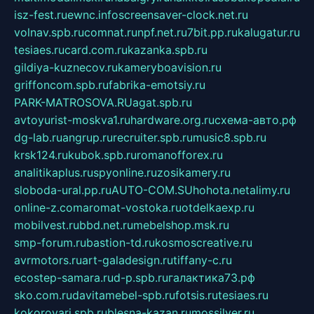
isz-fest.ru
ewnc.info
screensaver-clock.net.ru
volnav.spb.ru
comnat.ru
npf.net.ru
7bit.pp.ru
kalugatur.ru
tesiaes.ru
card.com.ru
kazanka.spb.ru
gildiya-kuznecov.ru
kameryboavision.ru
griffoncom.spb.ru
fabrika-emotsiy.ru
PARK-MATROSOVA.RU
agat.spb.ru
avtoyurist-moskva1.ru
hardware.org.ru
схема-авто.рф
dg-lab.ru
angrup.ru
recruiter.spb.ru
music8.spb.ru
krsk124.ru
kubok.spb.ru
romanofforex.ru
analitikaplus.ru
spyonline.ru
zosikamery.ru
sloboda-ural.pp.ru
AUTO-COM.SU
hohota.net
alimy.ru
online-z.com
aromat-vostoka.ru
otdelkaexp.ru
mobilvest.ru
bbd.net.ru
mebelshop.msk.ru
smp-forum.ru
bastion-td.ru
kosmoscreative.ru
avrmotors.ru
art-galadesign.ru
tiffany-c.ru
ecostep-samara.ru
d-p.spb.ru
галактика73.рф
sko.com.ru
davitamebel-spb.ru
fotsis.ru
tesiaes.ru
kokoroyari.spb.ru
blesna-kazan.ru
mossilver.ru