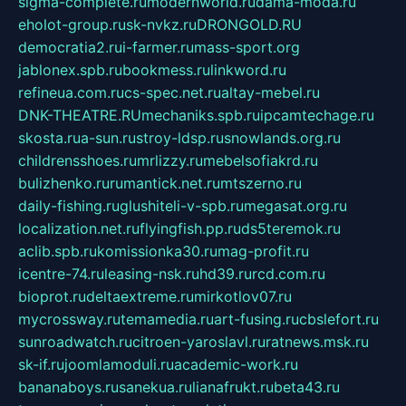
sigma-complete.ru
modernworld.ru
dama-moda.ru
eholot-group.ru
sk-nvkz.ru
DRONGOLD.RU
democratia2.ru
i-farmer.ru
mass-sport.org
jablonex.spb.ru
bookmess.ru
linkword.ru
refineua.com.ru
cs-spec.net.ru
altay-mebel.ru
DNK-THEATRE.RU
mechaniks.spb.ru
ipcamtechage.ru
skosta.ru
a-sun.ru
stroy-ldsp.ru
snowlands.org.ru
childrensshoes.ru
mrlizzy.ru
mebelsofiakrd.ru
bulizhenko.ru
rumantick.net.ru
mtszerno.ru
daily-fishing.ru
glushiteli-v-spb.ru
megasat.org.ru
localization.net.ru
flyingfish.pp.ru
ds5teremok.ru
aclib.spb.ru
komissionka30.ru
mag-profit.ru
icentre-74.ru
leasing-nsk.ru
hd39.ru
rcd.com.ru
bioprot.ru
deltaextreme.ru
mirkotlov07.ru
mycrossway.ru
temamedia.ru
art-fusing.ru
cbslefort.ru
sunroadwatch.ru
citroen-yaroslavl.ru
ratnews.msk.ru
sk-if.ru
joomlamoduli.ru
academic-work.ru
bananaboys.ru
sanekua.ru
lianafrukt.ru
beta43.ru