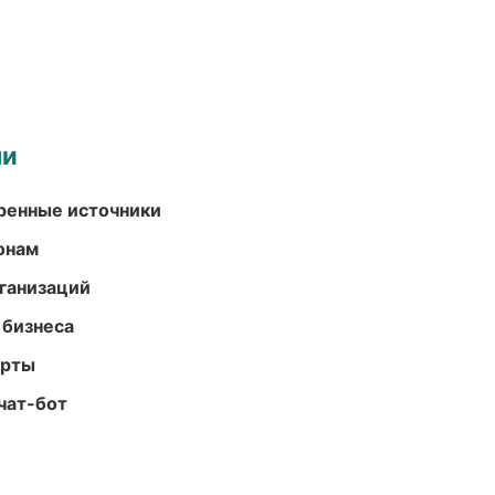
ми
еренные источники
онам
ганизаций
 бизнеса
арты
чат-бот