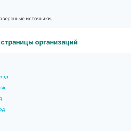
роверенные источники.
 страницы организаций
ород
нск
д
од