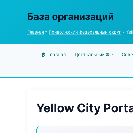
База организаций
Главная
»
Приволжский федеральный округ
» Yell
🏠 Главная
Центральный ФО
Севе
Yellow City Porta