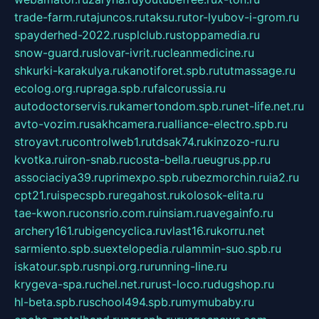
trade-farm.ru
tajuncos.ru
taksu.ru
tor-lyubov-i-grom.ru
spayderhed-2022.ru
splclub.ru
stoppamedia.ru
snow-guard.ru
slovar-ivrit.ru
cleanmedicine.ru
shkurki-karakulya.ru
kanotiforet.spb.ru
tutmassage.ru
ecolog.org.ru
praga.spb.ru
falcorussia.ru
autodoctorservis.ru
kamertondom.spb.ru
net-life.net.ru
avto-vozim.ru
sakhcamera.ru
alliance-electro.spb.ru
stroyavt.ru
controlweb1.ru
tdsak74.ru
kinzozo-ru.ru
kvotka.ru
iron-snab.ru
costa-bella.ru
eugrus.pp.ru
associaciya39.ru
primexpo.spb.ru
bezmorchin.ru
ia2.ru
cpt21.ru
ispecspb.ru
regahost.ru
kolosok-elita.ru
tae-kwon.ru
consrio.com.ru
insiam.ru
avegainfo.ru
archery161.ru
bigencyclica.ru
vlast16.ru
korru.net
sarmiento.spb.su
extelopedia.ru
lammin-suo.spb.ru
iskatour.spb.ru
snpi.org.ru
running-line.ru
krygeva-spa.ru
chel.net.ru
rust-loco.ru
dugshop.ru
hl-beta.spb.ru
school494.spb.ru
mymubaby.ru