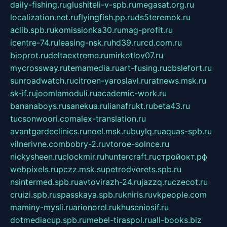
daily-fishing.ru
glushiteli-v-spb.ru
megasat.org.ru
localization.net.ru
flyingfish.pp.ru
ds5teremok.ru
aclib.spb.ru
komissionka30.ru
mag-profit.ru
icentre-74.ru
leasing-nsk.ru
hd39.ru
rcd.com.ru
bioprot.ru
deltaextreme.ru
mirkotlov07.ru
mycrossway.ru
temamedia.ru
art-fusing.ru
cbslefort.ru
sunroadwatch.ru
citroen-yaroslavl.ru
ratnews.msk.ru
sk-if.ru
joomlamoduli.ru
academic-work.ru
bananaboys.ru
sanekua.ru
lianafrukt.ru
beta43.ru
tucsonwoori.com
alex-translation.ru
avantgardeclinics.ru
noel.msk.ru
buylq.ru
aquas-spb.ru
vilnerivne.com
bobry-2.ru
vtoroe-solnce.ru
nickysheen.ru
clockmir.ru
huntercraft.ru
стройокт.рф
webpixels.ru
pczz.msk.su
petrodvorets.spb.ru
nsintermed.spb.ru
avtovirazh-24.ru
jazzq.ru
czecot.ru
cruizi.spb.ru
spasskaya.spb.ru
kniris.ru
vkpeople.com
maminy-mysli.ru
arionorel.ru
khuseniosif.ru
dotmediacup.spb.ru
mebel-tiraspol.ru
all-books.biz