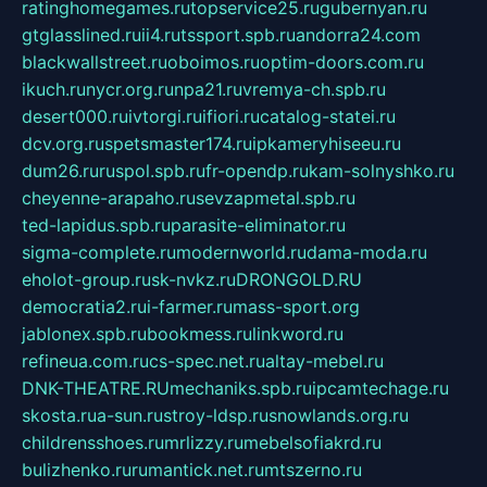
ratinghomegames.ru
topservice25.ru
gubernyan.ru
gtglasslined.ru
ii4.ru
tssport.spb.ru
andorra24.com
blackwallstreet.ru
oboimos.ru
optim-doors.com.ru
ikuch.ru
nycr.org.ru
npa21.ru
vremya-ch.spb.ru
desert000.ru
ivtorgi.ru
ifiori.ru
catalog-statei.ru
dcv.org.ru
spetsmaster174.ru
ipkameryhiseeu.ru
dum26.ru
ruspol.spb.ru
fr-opendp.ru
kam-solnyshko.ru
cheyenne-arapaho.ru
sevzapmetal.spb.ru
ted-lapidus.spb.ru
parasite-eliminator.ru
sigma-complete.ru
modernworld.ru
dama-moda.ru
eholot-group.ru
sk-nvkz.ru
DRONGOLD.RU
democratia2.ru
i-farmer.ru
mass-sport.org
jablonex.spb.ru
bookmess.ru
linkword.ru
refineua.com.ru
cs-spec.net.ru
altay-mebel.ru
DNK-THEATRE.RU
mechaniks.spb.ru
ipcamtechage.ru
skosta.ru
a-sun.ru
stroy-ldsp.ru
snowlands.org.ru
childrensshoes.ru
mrlizzy.ru
mebelsofiakrd.ru
bulizhenko.ru
rumantick.net.ru
mtszerno.ru