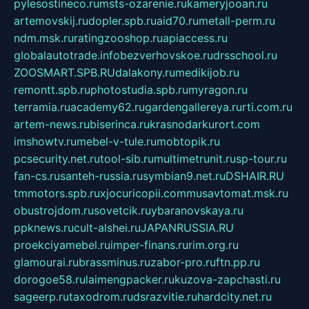
pylesostineco.ru
msts-ozarenie.ru
kameryjooan.ru
artemovskij.ru
dopler.spb.ru
aid70.ru
metall-perm.ru
ndm.msk.ru
ratingzooshop.ru
apiaccess.ru
globalautotrade.info
bezverhovskoe.ru
drsschool.ru
ZOOSMART.SPB.RU
dalakony.ru
medikijob.ru
remontt.spb.ru
photostudia.spb.ru
myragon.ru
terramia.ru
academy62.ru
gardengallereya.ru
rti.com.ru
artem-news.ru
biserinca.ru
krasnodarkurort.com
imshowtv.ru
mebel-v-tule.ru
mobtopik.ru
pcsecurity.net.ru
tool-sib.ru
multimetrunit.ru
sp-tour.ru
fan-cs.ru
santeh-russia.ru
symbian9.net.ru
DSHAIR.RU
tmmotors.spb.ru
xjocuricopii.com
musavtomat.msk.ru
obustrojdom.ru
sovetcik.ru
ybaranovskaya.ru
ppknews.ru
cult-alshei.ru
JAPANRUSSIA.RU
proekciyamebel.ru
imper-finans.ru
rim.org.ru
glamourai.ru
brassminus.ru
zabor-pro.ru
ftn.pp.ru
dorogoe58.ru
laimengpacker.ru
kuzova-zapchasti.ru
sageerp.ru
taxodrom.ru
dsrazvitie.ru
hardcity.net.ru