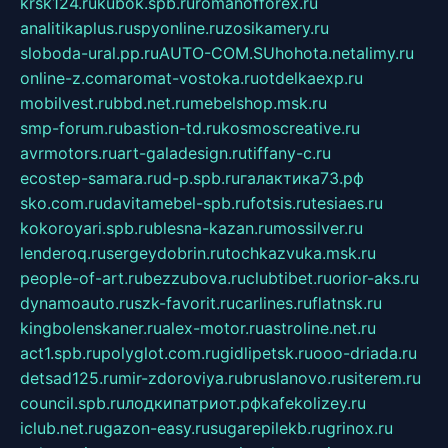
krsk124.ru
kubok.spb.ru
romanofforex.ru
analitikaplus.ru
spyonline.ru
zosikamery.ru
sloboda-ural.pp.ru
AUTO-COM.SU
hohota.net
alimy.ru
online-z.com
aromat-vostoka.ru
otdelkaexp.ru
mobilvest.ru
bbd.net.ru
mebelshop.msk.ru
smp-forum.ru
bastion-td.ru
kosmoscreative.ru
avrmotors.ru
art-galadesign.ru
tiffany-c.ru
ecostep-samara.ru
d-p.spb.ru
галактика73.рф
sko.com.ru
davitamebel-spb.ru
fotsis.ru
tesiaes.ru
kokoroyari.spb.ru
blesna-kazan.ru
mossilver.ru
lenderoq.ru
sergeydobrin.ru
tochkazvuka.msk.ru
people-of-art.ru
bezzubova.ru
clubtibet.ru
orior-aks.ru
dynamoauto.ru
szk-favorit.ru
carlines.ru
flatnsk.ru
kingbolenskaner.ru
alex-motor.ru
astroline.net.ru
act1.spb.ru
polyglot.com.ru
gidlipetsk.ru
ooo-driada.ru
detsad125.ru
mir-zdoroviya.ru
bruslanovo.ru
siterem.ru
council.spb.ru
лодкипатриот.рф
kafekolizey.ru
iclub.net.ru
gazon-easy.ru
sugarepilekb.ru
grinox.ru