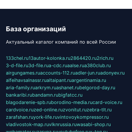
База организаций
Актуальный каталог компаний по всей России
133chel.ru
13autor-kolonka.ru
2864420.ru
2rich.ru
3-d-file.ru
3d-file.ru
a-cdc.ru
aalse.ru
a380club.ru
airgungames.ru
accounts-112.ru
adler-jun.ru
adonyev.ru
alfeihavsalnassr.ru
altaipant.ru
argentinamia.ru
aria-family.ru
arkrym.ru
ashanet.ru
belgorod-day.ru
bankaribi.ru
bandamn.ru
bigfatcc.ru
blagodarenie-spb.ru
borodino-media.ru
card-voice.ru
cardvoice.ru
zed-online.ru
zvonitut.ru
zebra-tlt.ru
zarafshan.ru
york-life.ru
vintovoykompressor.ru
vladivostok-map.ru
vlknrussia.ru
wasabi-shop.ru
webamator.ru
zaryna.ru
youtubefree.ru
x-ton.ru