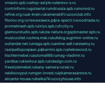
vmauto.spb.ru
shop-astyle.ru
derevo-s.ru
contrinform.ru
gutserial.ru
mdrussia.spb.ru
monod.ru
refine.org.ru
uk-krein.ru
kamensk61.ru
zooclub.info
filonov.org.ru
технокамск.рф
ra-spectr.ru
ooodriada.ru
promelmash.spb.ru
ixtys.spb.ru
fccity.ru
glamourstudio.spb.ru
kola-nature.org
spbmaster.spb.ru
musicoutlet.ru
china.msk.ru
bulldog.su
grimm-online.ru
outlander.net.ru
maga.spb.ru
anime-sell.ru
keseloy.ru
газприборсервис.рф
karmin.spb.ru
shekswood.ru
tischlermebel.ru
automall66.ru
mag-vladimir.ru
yardbar.ru
kiwitour.spb.ru
indesign.com.ru
freestylemebel.ru
bany-samara.ru
rsei.ru
naidisvoyput.ru
mgsn-invest.ru
ipkamerasannce.ru
alicante-house.ru
ibelka74.ru
cozyhouse.info
vlkargalev-studio.ru
700mb.ru
figura-ufa.ru
alina-live.ru
belarusiannews.ru
womenknow.ru
dos-vniimk.ru
sega.net.ru
dv.net.ru
phenomenonsofhistory.com
telesputnik.net.ru
wall.pp.ru
pylesosroidmi.ru