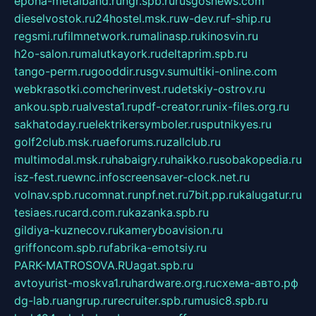
epoha-metalband.ru
ngr.spb.ru
rusgosnews.com
dieselvostok.ru
24hostel.msk.ru
w-dev.ru
f-ship.ru
regsmi.ru
filmnetwork.ru
malinasp.ru
kinosvin.ru
h2o-salon.ru
malutkayork.ru
deltaprim.spb.ru
tango-perm.ru
gooddir.ru
sgv.su
multiki-online.com
webkrasotki.com
cherinvest.ru
detskiy-ostrov.ru
ankou.spb.ru
alvesta1.ru
pdf-creator.ru
nix-files.org.ru
sakhatoday.ru
elektrikersymboler.ru
sputnikyes.ru
golf2club.msk.ru
aeforums.ru
zallclub.ru
multimodal.msk.ru
habaigry.ru
haikko.ru
sobakopedia.ru
isz-fest.ru
ewnc.info
screensaver-clock.net.ru
volnav.spb.ru
comnat.ru
npf.net.ru
7bit.pp.ru
kalugatur.ru
tesiaes.ru
card.com.ru
kazanka.spb.ru
gildiya-kuznecov.ru
kameryboavision.ru
griffoncom.spb.ru
fabrika-emotsiy.ru
PARK-MATROSOVA.RU
agat.spb.ru
avtoyurist-moskva1.ru
hardware.org.ru
схема-авто.рф
dg-lab.ru
angrup.ru
recruiter.spb.ru
music8.spb.ru