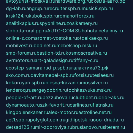
avtoyurist-moskva1.ru
hardware.org.ru
схема-авто.рф
dg-lab.ru
angrup.ru
recruiter.spb.ru
music8.spb.ru
krsk124.ru
kubok.spb.ru
romanofforex.ru
analitikaplus.ru
spyonline.ru
zosikamery.ru
sloboda-ural.pp.ru
AUTO-COM.SU
hohota.net
alimy.ru
online-z.com
aromat-vostoka.ru
otdelkaexp.ru
mobilvest.ru
bbd.net.ru
mebelshop.msk.ru
smp-forum.ru
bastion-td.ru
kosmoscreative.ru
avrmotors.ru
art-galadesign.ru
tiffany-c.ru
ecostep-samara.ru
d-p.spb.ru
галактика73.рф
sko.com.ru
davitamebel-spb.ru
fotsis.ru
tesiaes.ru
kokoroyari.spb.ru
blesna-kazan.ru
mossilver.ru
lenderoq.ru
sergeydobrin.ru
tochkazvuka.msk.ru
people-of-art.ru
bezzubova.ru
clubtibet.ru
orior-aks.ru
dynamoauto.ru
szk-favorit.ru
carlines.ru
flatnsk.ru
kingbolenskaner.ru
alex-motor.ru
astroline.net.ru
act1.spb.ru
polyglot.com.ru
gidlipetsk.ru
ooo-driada.ru
detsad125.ru
mir-zdoroviya.ru
bruslanovo.ru
siterem.ru