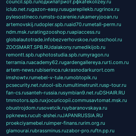
council.spb.ru
лодкипатриот.рф
kafekolizey.ru
iclub.net.ru
gazon-easy.ru
sugarepilekb.ru
grinox.ru
pylesostineco.ru
msts-ozarenie.ru
kameryjooan.ru
artemovskij.ru
dopler.spb.ru
aid70.ru
metall-perm.ru
ndm.msk.ru
ratingzooshop.ru
apiaccess.ru
globalautotrade.info
bezverhovskoe.ru
drsschool.ru
ZOOSMART.SPB.RU
dalakony.ru
medikijob.ru
remontt.spb.ru
photostudia.spb.ru
myragon.ru
terramia.ru
academy62.ru
gardengallereya.ru
rti.com.ru
artem-news.ru
biserinca.ru
krasnodarkurort.com
imshowtv.ru
mebel-v-tule.ru
mobtopik.ru
pcsecurity.net.ru
tool-sib.ru
multimetrunit.ru
sp-tour.ru
fan-cs.ru
santeh-russia.ru
symbian9.net.ru
DSHAIR.RU
tmmotors.spb.ru
xjocuricopii.com
musavtomat.msk.ru
obustrojdom.ru
sovetcik.ru
ybaranovskaya.ru
ppknews.ru
cult-alshei.ru
JAPANRUSSIA.RU
proekciyamebel.ru
imper-finans.ru
rim.org.ru
glamourai.ru
brassminus.ru
zabor-pro.ru
ftn.pp.ru