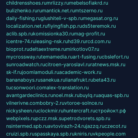
childrensshoes.ru
mrlizzy.ru
mebelsofiakrd.ru
bulizhenko.ru
rumantick.net.ru
mtszerno.ru
daily-fishing.ru
glushiteli-v-spb.ru
megasat.org.ru
localization.net.ru
flyingfish.pp.ru
ds5teremok.ru
aclib.spb.ru
komissionka30.ru
mag-profit.ru
icentre-74.ru
leasing-nsk.ru
hd39.ru
rcd.com.ru
bioprot.ru
deltaextreme.ru
mirkotlov07.ru
mycrossway.ru
temamedia.ru
art-fusing.ru
cbslefort.ru
sunroadwatch.ru
citroen-yaroslavl.ru
ratnews.msk.ru
sk-if.ru
joomlamoduli.ru
academic-work.ru
bananaboys.ru
sanekua.ru
lianafrukt.ru
beta43.ru
tucsonwoori.com
alex-translation.ru
avantgardeclinics.ru
noel.msk.ru
buylq.ru
aquas-spb.ru
vilnerivne.com
bobry-2.ru
vtoroe-solnce.ru
nickysheen.ru
clockmir.ru
huntercraft.ru
стройокт.рф
webpixels.ru
pczz.msk.su
petrodvorets.spb.ru
nsintermed.spb.ru
avtovirazh-24.ru
jazzq.ru
czecot.ru
cruizi.spb.ru
spasskaya.spb.ru
kniris.ru
vkpeople.com