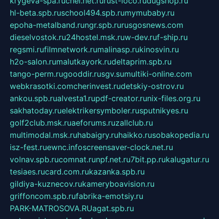
krygeva-spa.ru
chel.net.ru
rust-loco.ru
dugshop.ru
hl-beta.spb.ru
school494.spb.ru
mymubaby.ru
epoha-metalband.ru
ngr.spb.ru
rusgosnews.com
dieselvostok.ru
24hostel.msk.ru
w-dev.ru
f-ship.ru
regsmi.ru
filmnetwork.ru
malinasp.ru
kinosvin.ru
h2o-salon.ru
malutkayork.ru
deltaprim.spb.ru
tango-perm.ru
gooddir.ru
sgv.su
multiki-online.com
webkrasotki.com
cherinvest.ru
detskiy-ostrov.ru
ankou.spb.ru
alvesta1.ru
pdf-creator.ru
nix-files.org.ru
sakhatoday.ru
elektrikersymboler.ru
sputnikyes.ru
golf2club.msk.ru
aeforums.ru
zallclub.ru
multimodal.msk.ru
habaigry.ru
haikko.ru
sobakopedia.ru
isz-fest.ru
ewnc.info
screensaver-clock.net.ru
volnav.spb.ru
comnat.ru
npf.net.ru
7bit.pp.ru
kalugatur.ru
tesiaes.ru
card.com.ru
kazanka.spb.ru
gildiya-kuznecov.ru
kameryboavision.ru
griffoncom.spb.ru
fabrika-emotsiy.ru
PARK-MATROSOVA.RU
agat.spb.ru