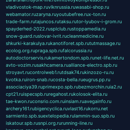
vladivostok-map.ru
vlknrussia.ru
wasabi-shop.ru
webamator.ru
zaryna.ru
youtubefree.ru
x-ton.ru
trade-farm.ru
tajuncos.ru
taksu.ru
tor-lyubov-i-grom.ru
spayderhed-2022.ru
splclub.ru
stoppamedia.ru
snow-guard.ru
slovar-ivrit.ru
cleanmedicine.ru
shkurki-karakulya.ru
kanotiforet.spb.ru
tutmassage.ru
ecolog.org.ru
praga.spb.ru
falcorussia.ru
autodoctorservis.ru
kamertondom.spb.ru
net-life.net.ru
avto-vozim.ru
sakhcamera.ru
alliance-electro.spb.ru
stroyavt.ru
controlweb1.ru
tdsak74.ru
kinzozo-ru.ru
kvotka.ru
iron-snab.ru
costa-bella.ru
eugrus.pp.ru
associaciya39.ru
primexpo.spb.ru
bezmorchin.ru
ia2.ru
cpt21.ru
ispecspb.ru
regahost.ru
kolosok-elita.ru
tae-kwon.ru
consrio.com.ru
insiam.ru
avegainfo.ru
archery161.ru
bigencyclica.ru
vlast16.ru
korru.net
sarmiento.spb.su
extelopedia.ru
lammin-suo.spb.ru
iskatour.spb.ru
snpi.org.ru
running-line.ru