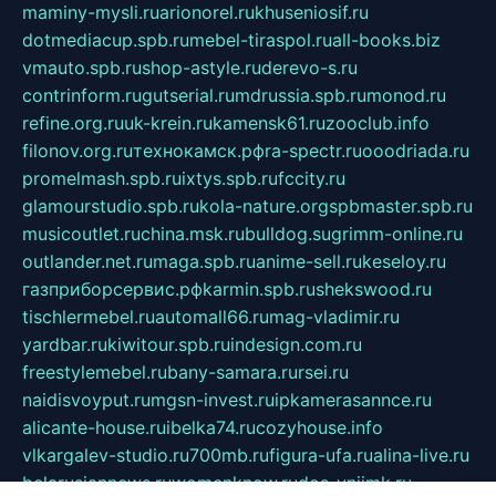
maminy-mysli.ru
arionorel.ru
khuseniosif.ru
dotmediacup.spb.ru
mebel-tiraspol.ru
all-books.biz
vmauto.spb.ru
shop-astyle.ru
derevo-s.ru
contrinform.ru
gutserial.ru
mdrussia.spb.ru
monod.ru
refine.org.ru
uk-krein.ru
kamensk61.ru
zooclub.info
filonov.org.ru
технокамск.рф
ra-spectr.ru
ooodriada.ru
promelmash.spb.ru
ixtys.spb.ru
fccity.ru
glamourstudio.spb.ru
kola-nature.org
spbmaster.spb.ru
musicoutlet.ru
china.msk.ru
bulldog.su
grimm-online.ru
outlander.net.ru
maga.spb.ru
anime-sell.ru
keseloy.ru
газприборсервис.рф
karmin.spb.ru
shekswood.ru
tischlermebel.ru
automall66.ru
mag-vladimir.ru
yardbar.ru
kiwitour.spb.ru
indesign.com.ru
freestylemebel.ru
bany-samara.ru
rsei.ru
naidisvoyput.ru
mgsn-invest.ru
ipkamerasannce.ru
alicante-house.ru
ibelka74.ru
cozyhouse.info
vlkargalev-studio.ru
700mb.ru
figura-ufa.ru
alina-live.ru
belarusiannews.ru
womenknow.ru
dos-vniimk.ru