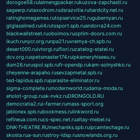
dorogoe58.ru
laimengpacker.ru
kuzova-zapchasti.ru
sageerp.ru
taxodrom.ru
dsrazvitie.ru
hardcity.net.ru
ratinghomegames.ru
topservice25.ru
gubernyan.ru
gtglasslined.ru
ii4.ru
tssport.spb.ru
andorra24.com
blackwallstreet.ru
oboimos.ru
optim-doors.com.ru
ikuch.ru
nycr.org.ru
npa21.ru
vremya-ch.spb.ru
desert000.ru
ivtorgi.ru
ifiori.ru
catalog-statei.ru
dcv.org.ru
spetsmaster174.ru
ipkameryhiseeu.ru
dum26.ru
ruspol.spb.ru
fr-opendp.ru
kam-solnyshko.ru
cheyenne-arapaho.ru
sevzapmetal.spb.ru
ted-lapidus.spb.ru
parasite-eliminator.ru
sigma-complete.ru
modernworld.ru
dama-moda.ru
eholot-group.ru
sk-nvkz.ru
DRONGOLD.RU
democratia2.ru
i-farmer.ru
mass-sport.org
jablonex.spb.ru
bookmess.ru
linkword.ru
refineua.com.ru
cs-spec.net.ru
altay-mebel.ru
DNK-THEATRE.RU
mechaniks.spb.ru
ipcamtechage.ru
skosta.ru
a-sun.ru
stroy-ldsp.ru
snowlands.org.ru