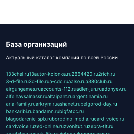
База организаций
Актуальный каталог компаний по всей России
133chel.ru
13autor-kolonka.ru
2864420.ru
2rich.ru
3-d-file.ru
3d-file.ru
a-cdc.ru
aalse.ru
a380club.ru
airgungames.ru
accounts-112.ru
adler-jun.ru
adonyev.ru
alfeihavsalnassr.ru
altaipant.ru
argentinamia.ru
aria-family.ru
arkrym.ru
ashanet.ru
belgorod-day.ru
bankaribi.ru
bandamn.ru
bigfatcc.ru
blagodarenie-spb.ru
borodino-media.ru
card-voice.ru
cardvoice.ru
zed-online.ru
zvonitut.ru
zebra-tlt.ru
zarafshan.ru
york-life.ru
vintovoykompressor.ru