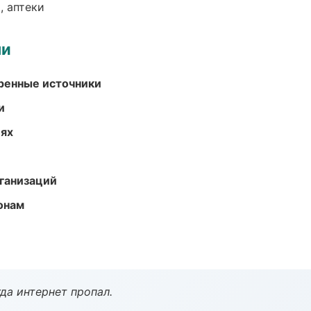
, аптеки
ми
еренные источники
и
иях
ганизаций
онам
да интернет пропал.