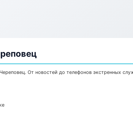
ереповец
Череповец. От новостей до телефонов экстренных слу
ке