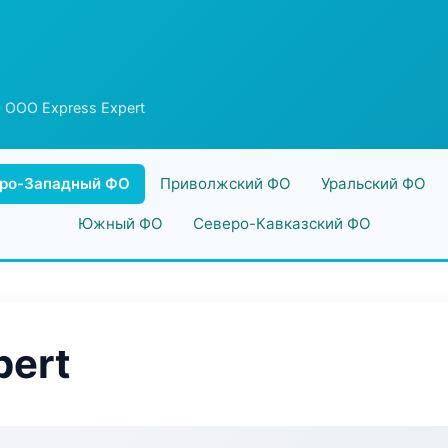
 ООО Express Expert
ро-Западный ФО
Приволжский ФО
Уральский ФО
Южный ФО
Северо-Кавказский ФО
pert