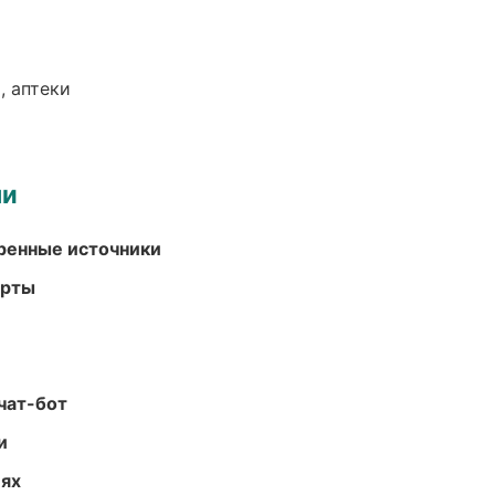
, аптеки
ми
еренные источники
арты
чат-бот
и
иях