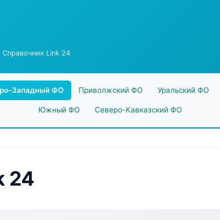
 Справочник Link 24
ро-Западный ФО
Приволжский ФО
Уральский ФО
Южный ФО
Северо-Кавказский ФО
k 24