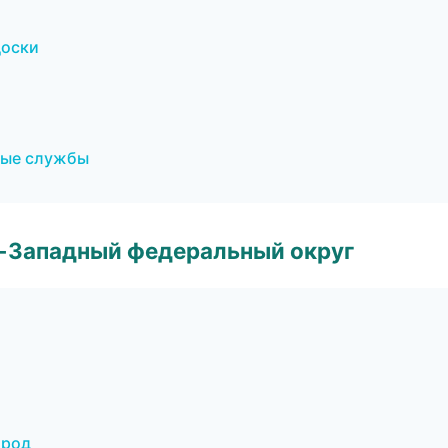
доски
чные службы
о-Западный федеральный округ
ород