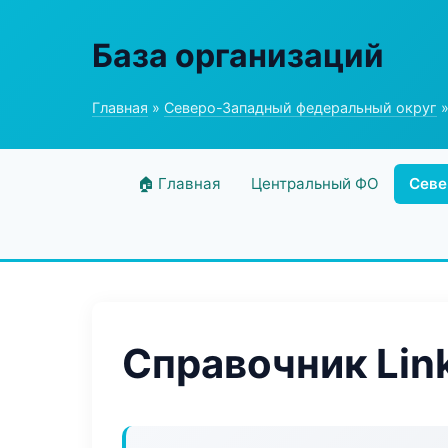
База организаций
Главная
»
Северо-Западный федеральный округ
»
🏠 Главная
Центральный ФО
Севе
Справочник Lin