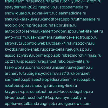
trade-farm.ru
tajuncos.ru
taksu.ru
tor-lyubov-i-grom.ru
spayderhed-2022.ru
splclub.ru
stoppamedia.ru
snow-guard.ru
slovar-ivrit.ru
cleanmedicine.ru
shkurki-karakulya.ru
kanotiforet.spb.ru
tutmassage.ru
ecolog.org.ru
praga.spb.ru
falcorussia.ru
autodoctorservis.ru
kamertondom.spb.ru
net-life.net.ru
avto-vozim.ru
sakhcamera.ru
alliance-electro.spb.ru
stroyavt.ru
controlweb1.ru
tdsak74.ru
kinzozo-ru.ru
kvotka.ru
iron-snab.ru
costa-bella.ru
eugrus.pp.ru
associaciya39.ru
primexpo.spb.ru
bezmorchin.ru
ia2.ru
cpt21.ru
ispecspb.ru
regahost.ru
kolosok-elita.ru
tae-kwon.ru
consrio.com.ru
insiam.ru
avegainfo.ru
archery161.ru
bigencyclica.ru
vlast16.ru
korru.net
sarmiento.spb.su
extelopedia.ru
lammin-suo.spb.ru
iskatour.spb.ru
snpi.org.ru
running-line.ru
krygeva-spa.ru
chel.net.ru
rust-loco.ru
dugshop.ru
hl-beta.spb.ru
school494.spb.ru
mymubaby.ru
epoha-metalband.ru
ngr.spb.ru
rusgosnews.com