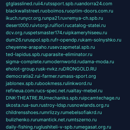
gtglasslined.ru
ii4.ru
tssport.spb.ru
andorra24.com
blackwallstreet.ru
oboimos.ru
optim-doors.com.ru
ikuch.ru
nycr.org.ru
npa21.ru
vremya-ch.spb.ru
desert000.ru
ivtorgi.ru
ifiori.ru
catalog-statei.ru
dcv.org.ru
spetsmaster174.ru
ipkameryhiseeu.ru
dum26.ru
ruspol.spb.ru
fr-opendp.ru
kam-solnyshko.ru
cheyenne-arapaho.ru
sevzapmetal.spb.ru
ted-lapidus.spb.ru
parasite-eliminator.ru
sigma-complete.ru
modernworld.ru
dama-moda.ru
eholot-group.ru
sk-nvkz.ru
DRONGOLD.RU
democratia2.ru
i-farmer.ru
mass-sport.org
jablonex.spb.ru
bookmess.ru
linkword.ru
refineua.com.ru
cs-spec.net.ru
altay-mebel.ru
DNK-THEATRE.RU
mechaniks.spb.ru
ipcamtechage.ru
skosta.ru
a-sun.ru
stroy-ldsp.ru
snowlands.org.ru
childrensshoes.ru
mrlizzy.ru
mebelsofiakrd.ru
bulizhenko.ru
rumantick.net.ru
mtszerno.ru
daily-fishing.ru
glushiteli-v-spb.ru
megasat.org.ru