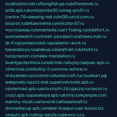
localization.net.ru
flyingfish.pp.ru
ds5teremok.ru
aclib.spb.ru
komissionka30.ru
mag-profit.ru
icentre-74.ru
leasing-nsk.ru
hd39.ru
rcd.com.ru
bioprot.ru
deltaextreme.ru
mirkotlov07.ru
mycrossway.ru
temamedia.ru
art-fusing.ru
cbslefort.ru
sunroadwatch.ru
citroen-yaroslavl.ru
ratnews.msk.ru
sk-if.ru
joomlamoduli.ru
academic-work.ru
bananaboys.ru
sanekua.ru
lianafrukt.ru
beta43.ru
tucsonwoori.com
alex-translation.ru
avantgardeclinics.ru
noel.msk.ru
buylq.ru
aquas-spb.ru
vilnerivne.com
bobry-2.ru
vtoroe-solnce.ru
nickysheen.ru
clockmir.ru
huntercraft.ru
стройокт.рф
webpixels.ru
pczz.msk.su
petrodvorets.spb.ru
nsintermed.spb.ru
avtovirazh-24.ru
jazzq.ru
czecot.ru
cruizi.spb.ru
spasskaya.spb.ru
kniris.ru
vkpeople.com
maminy-mysli.ru
arionorel.ru
khuseniosif.ru
dotmediacup.spb.ru
mebel-tiraspol.ru
all-books.biz
vmauto.spb.ru
shop-astyle.ru
derevo-s.ru