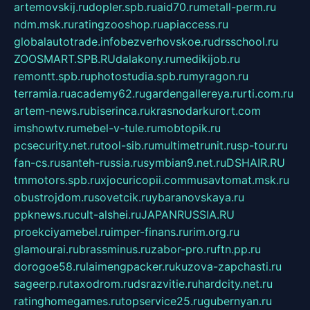
artemovskij.ru
dopler.spb.ru
aid70.ru
metall-perm.ru
ndm.msk.ru
ratingzooshop.ru
apiaccess.ru
globalautotrade.info
bezverhovskoe.ru
drsschool.ru
ZOOSMART.SPB.RU
dalakony.ru
medikijob.ru
remontt.spb.ru
photostudia.spb.ru
myragon.ru
terramia.ru
academy62.ru
gardengallereya.ru
rti.com.ru
artem-news.ru
biserinca.ru
krasnodarkurort.com
imshowtv.ru
mebel-v-tule.ru
mobtopik.ru
pcsecurity.net.ru
tool-sib.ru
multimetrunit.ru
sp-tour.ru
fan-cs.ru
santeh-russia.ru
symbian9.net.ru
DSHAIR.RU
tmmotors.spb.ru
xjocuricopii.com
musavtomat.msk.ru
obustrojdom.ru
sovetcik.ru
ybaranovskaya.ru
ppknews.ru
cult-alshei.ru
JAPANRUSSIA.RU
proekciyamebel.ru
imper-finans.ru
rim.org.ru
glamourai.ru
brassminus.ru
zabor-pro.ru
ftn.pp.ru
dorogoe58.ru
laimengpacker.ru
kuzova-zapchasti.ru
sageerp.ru
taxodrom.ru
dsrazvitie.ru
hardcity.net.ru
ratinghomegames.ru
topservice25.ru
gubernyan.ru