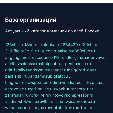
База организаций
Актуальный каталог компаний по всей России
133chel.ru
13autor-kolonka.ru
2864420.ru
2rich.ru
3-d-file.ru
3d-file.ru
a-cdc.ru
aalse.ru
a380club.ru
airgungames.ru
accounts-112.ru
adler-jun.ru
adonyev.ru
alfeihavsalnassr.ru
altaipant.ru
argentinamia.ru
aria-family.ru
arkrym.ru
ashanet.ru
belgorod-day.ru
bankaribi.ru
bandamn.ru
bigfatcc.ru
blagodarenie-spb.ru
borodino-media.ru
card-voice.ru
cardvoice.ru
zed-online.ru
zvonitut.ru
zebra-tlt.ru
zarafshan.ru
york-life.ru
vintovoykompressor.ru
vladivostok-map.ru
vlknrussia.ru
wasabi-shop.ru
webamator.ru
zaryna.ru
youtubefree.ru
x-ton.ru