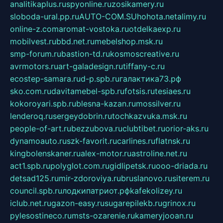
analitikaplus.ru
spyonline.ru
zosikamery.ru
sloboda-ural.pp.ru
AUTO-COM.SU
hohota.net
alimy.ru
online-z.com
aromat-vostoka.ru
otdelkaexp.ru
mobilvest.ru
bbd.net.ru
mebelshop.msk.ru
smp-forum.ru
bastion-td.ru
kosmoscreative.ru
avrmotors.ru
art-galadesign.ru
tiffany-c.ru
ecostep-samara.ru
d-p.spb.ru
галактика73.рф
sko.com.ru
davitamebel-spb.ru
fotsis.ru
tesiaes.ru
kokoroyari.spb.ru
blesna-kazan.ru
mossilver.ru
lenderoq.ru
sergeydobrin.ru
tochkazvuka.msk.ru
people-of-art.ru
bezzubova.ru
clubtibet.ru
orior-aks.ru
dynamoauto.ru
szk-favorit.ru
carlines.ru
flatnsk.ru
kingbolenskaner.ru
alex-motor.ru
astroline.net.ru
act1.spb.ru
polyglot.com.ru
gidlipetsk.ru
ooo-driada.ru
detsad125.ru
mir-zdoroviya.ru
bruslanovo.ru
siterem.ru
council.spb.ru
лодкипатриот.рф
kafekolizey.ru
iclub.net.ru
gazon-easy.ru
sugarepilekb.ru
grinox.ru
pylesostineco.ru
msts-ozarenie.ru
kameryjooan.ru