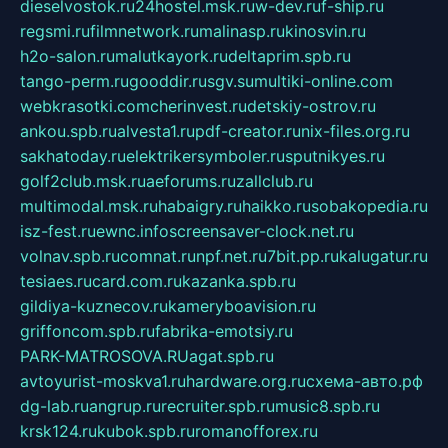
dieselvostok.ru
24hostel.msk.ru
w-dev.ru
f-ship.ru
regsmi.ru
filmnetwork.ru
malinasp.ru
kinosvin.ru
h2o-salon.ru
malutkayork.ru
deltaprim.spb.ru
tango-perm.ru
gooddir.ru
sgv.su
multiki-online.com
webkrasotki.com
cherinvest.ru
detskiy-ostrov.ru
ankou.spb.ru
alvesta1.ru
pdf-creator.ru
nix-files.org.ru
sakhatoday.ru
elektrikersymboler.ru
sputnikyes.ru
golf2club.msk.ru
aeforums.ru
zallclub.ru
multimodal.msk.ru
habaigry.ru
haikko.ru
sobakopedia.ru
isz-fest.ru
ewnc.info
screensaver-clock.net.ru
volnav.spb.ru
comnat.ru
npf.net.ru
7bit.pp.ru
kalugatur.ru
tesiaes.ru
card.com.ru
kazanka.spb.ru
gildiya-kuznecov.ru
kameryboavision.ru
griffoncom.spb.ru
fabrika-emotsiy.ru
PARK-MATROSOVA.RU
agat.spb.ru
avtoyurist-moskva1.ru
hardware.org.ru
схема-авто.рф
dg-lab.ru
angrup.ru
recruiter.spb.ru
music8.spb.ru
krsk124.ru
kubok.spb.ru
romanofforex.ru