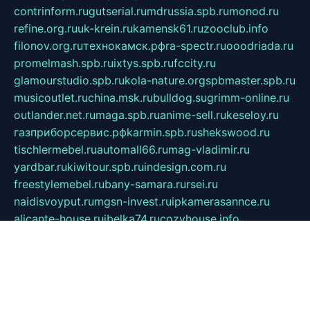
contrinform.ru
gutserial.ru
mdrussia.spb.ru
monod.ru
refine.org.ru
uk-krein.ru
kamensk61.ru
zooclub.info
filonov.org.ru
технокамск.рф
ra-spectr.ru
ooodriada.ru
promelmash.spb.ru
ixtys.spb.ru
fccity.ru
glamourstudio.spb.ru
kola-nature.org
spbmaster.spb.ru
musicoutlet.ru
china.msk.ru
bulldog.su
grimm-online.ru
outlander.net.ru
maga.spb.ru
anime-sell.ru
keseloy.ru
газприборсервис.рф
karmin.spb.ru
shekswood.ru
tischlermebel.ru
automall66.ru
mag-vladimir.ru
yardbar.ru
kiwitour.spb.ru
indesign.com.ru
freestylemebel.ru
bany-samara.ru
rsei.ru
naidisvoyput.ru
mgsn-invest.ru
ipkamerasannce.ru
alicante-house.ru
ibelka74.ru
cozyhouse.info
vlkargalev-studio.ru
700mb.ru
figura-ufa.ru
alina-live.ru
belarusiannews.ru
womenknow.ru
dos-vniimk.ru
sega.net.ru
dv.net.ru
phenomenonsofhistory.com
telesputnik.net.ru
wall.pp.ru
pylesosroidmi.ru
gtc-clan.ru
cligs.ru
bibikazap.ru
popova.org.ru