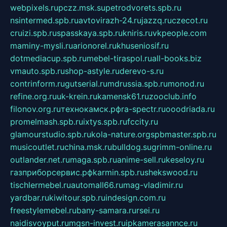
webpixels.ru
pczz.msk.su
petrodvorets.spb.ru
nsintermed.spb.ru
avtovirazh-24.ru
jazzq.ru
czecot.ru
cruizi.spb.ru
spasskaya.spb.ru
kniris.ru
vkpeople.com
maminy-mysli.ru
arionorel.ru
khuseniosif.ru
dotmediacup.spb.ru
mebel-tiraspol.ru
all-books.biz
vmauto.spb.ru
shop-astyle.ru
derevo-s.ru
contrinform.ru
gutserial.ru
mdrussia.spb.ru
monod.ru
refine.org.ru
uk-krein.ru
kamensk61.ru
zooclub.info
filonov.org.ru
технокамск.рф
ra-spectr.ru
ooodriada.ru
promelmash.spb.ru
ixtys.spb.ru
fccity.ru
glamourstudio.spb.ru
kola-nature.org
spbmaster.spb.ru
musicoutlet.ru
china.msk.ru
bulldog.su
grimm-online.ru
outlander.net.ru
maga.spb.ru
anime-sell.ru
keseloy.ru
газприборсервис.рф
karmin.spb.ru
shekswood.ru
tischlermebel.ru
automall66.ru
mag-vladimir.ru
yardbar.ru
kiwitour.spb.ru
indesign.com.ru
freestylemebel.ru
bany-samara.ru
rsei.ru
naidisvoyput.ru
mgsn-invest.ru
ipkamerasannce.ru