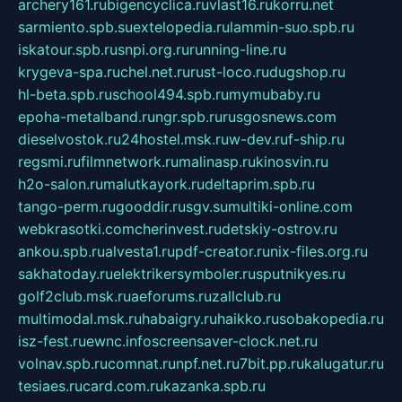
archery161.ru
bigencyclica.ru
vlast16.ru
korru.net
sarmiento.spb.su
extelopedia.ru
lammin-suo.spb.ru
iskatour.spb.ru
snpi.org.ru
running-line.ru
krygeva-spa.ru
chel.net.ru
rust-loco.ru
dugshop.ru
hl-beta.spb.ru
school494.spb.ru
mymubaby.ru
epoha-metalband.ru
ngr.spb.ru
rusgosnews.com
dieselvostok.ru
24hostel.msk.ru
w-dev.ru
f-ship.ru
regsmi.ru
filmnetwork.ru
malinasp.ru
kinosvin.ru
h2o-salon.ru
malutkayork.ru
deltaprim.spb.ru
tango-perm.ru
gooddir.ru
sgv.su
multiki-online.com
webkrasotki.com
cherinvest.ru
detskiy-ostrov.ru
ankou.spb.ru
alvesta1.ru
pdf-creator.ru
nix-files.org.ru
sakhatoday.ru
elektrikersymboler.ru
sputnikyes.ru
golf2club.msk.ru
aeforums.ru
zallclub.ru
multimodal.msk.ru
habaigry.ru
haikko.ru
sobakopedia.ru
isz-fest.ru
ewnc.info
screensaver-clock.net.ru
volnav.spb.ru
comnat.ru
npf.net.ru
7bit.pp.ru
kalugatur.ru
tesiaes.ru
card.com.ru
kazanka.spb.ru