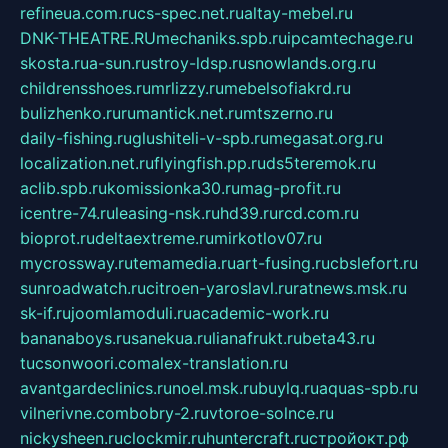
refineua.com.ru
cs-spec.net.ru
altay-mebel.ru
DNK-THEATRE.RU
mechaniks.spb.ru
ipcamtechage.ru
skosta.ru
a-sun.ru
stroy-ldsp.ru
snowlands.org.ru
childrensshoes.ru
mrlizzy.ru
mebelsofiakrd.ru
bulizhenko.ru
rumantick.net.ru
mtszerno.ru
daily-fishing.ru
glushiteli-v-spb.ru
megasat.org.ru
localization.net.ru
flyingfish.pp.ru
ds5teremok.ru
aclib.spb.ru
komissionka30.ru
mag-profit.ru
icentre-74.ru
leasing-nsk.ru
hd39.ru
rcd.com.ru
bioprot.ru
deltaextreme.ru
mirkotlov07.ru
mycrossway.ru
temamedia.ru
art-fusing.ru
cbslefort.ru
sunroadwatch.ru
citroen-yaroslavl.ru
ratnews.msk.ru
sk-if.ru
joomlamoduli.ru
academic-work.ru
bananaboys.ru
sanekua.ru
lianafrukt.ru
beta43.ru
tucsonwoori.com
alex-translation.ru
avantgardeclinics.ru
noel.msk.ru
buylq.ru
aquas-spb.ru
vilnerivne.com
bobry-2.ru
vtoroe-solnce.ru
nickysheen.ru
clockmir.ru
huntercraft.ru
стройокт.рф