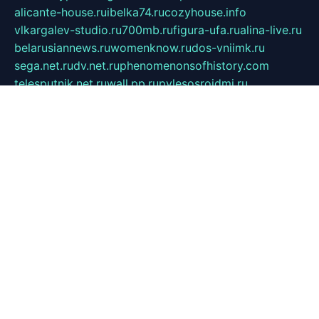
alicante-house.ru
ibelka74.ru
cozyhouse.info
vlkargalev-studio.ru
700mb.ru
figura-ufa.ru
alina-live.ru
belarusiannews.ru
womenknow.ru
dos-vniimk.ru
sega.net.ru
dv.net.ru
phenomenonsofhistory.com
telesputnik.net.ru
wall.pp.ru
pylesosroidmi.ru
gtc-clan.ru
cligs.ru
bibikazap.ru
popova.org.ru
netwhistler.spb.ru
bellvil.ru
bonzon.ru
iss-vladik.ru
defiparis.net.ru
las-gryzas.ru
amku.ru
electednews.spb.ru
feather.org.ru
spar72.ru
tankiigri.ru
dominus.com.ru
ibtree.ru
sanykool.pp.ru
unixlib.org.ru
menatep.spb.ru
gartenterrassen.ru
printeka.ru
skvozilka.com.ru
parkovka-pub.ru
lovemobi.ru
art-ru.ru
emulatorz.com.ru
alucomp.com.ru
tatforum.com.ru
alternativa-profi.ru
dermakler.ru
artsurvey.ru
aredir.ru
khimspas.ru
centr-maxi.ru
2018r.ru
bort-stomer-defort.ru
professional2.ru
gibsons.ru
artselena.ru
art-pilot.ru
ingredient.spb.ru
npfpolimer.spb.ru
argentum.spb.ru
hom-edu.ru