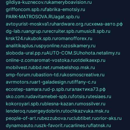
gildiya-kuznecov.ru
kameryboavision.ru
griffoncom.spb.ru
fabrika-emotsiy.ru
PARK-MATROSOVA.RU
agat.spb.ru
avtoyurist-moskva1.ru
hardware.org.ru
схема-авто.рф
dg-lab.ru
angrup.ru
recruiter.spb.ru
music8.spb.ru
krsk124.ru
kubok.spb.ru
romanofforex.ru
analitikaplus.ru
spyonline.ru
zosikamery.ru
sloboda-ural.pp.ru
AUTO-COM.SU
hohota.net
alimy.ru
online-z.com
aromat-vostoka.ru
otdelkaexp.ru
mobilvest.ru
bbd.net.ru
mebelshop.msk.ru
smp-forum.ru
bastion-td.ru
kosmoscreative.ru
avrmotors.ru
art-galadesign.ru
tiffany-c.ru
ecostep-samara.ru
d-p.spb.ru
галактика73.рф
sko.com.ru
davitamebel-spb.ru
fotsis.ru
tesiaes.ru
kokoroyari.spb.ru
blesna-kazan.ru
mossilver.ru
lenderoq.ru
sergeydobrin.ru
tochkazvuka.msk.ru
people-of-art.ru
bezzubova.ru
clubtibet.ru
orior-aks.ru
dynamoauto.ru
szk-favorit.ru
carlines.ru
flatnsk.ru