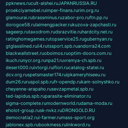
ppknews.ru
cult-alshei.ru
JAPANRUSSIA.RU
proekciyamebel.ru
imper-finans.ru
rim.org.ru
glamourai.ru
brassminus.ru
zabor-pro.ru
ftn.pp.ru
dorogoe58.ru
laimengpacker.ru
kuzova-zapchasti.ru
sageerp.ru
taxodrom.ru
dsrazvitie.ru
hardcity.net.ru
ratinghomegames.ru
topservice25.ru
gubernyan.ru
gtglasslined.ru
ii4.ru
tssport.spb.ru
andorra24.com
blackwallstreet.ru
oboimos.ru
optim-doors.com.ru
ikuch.ru
nycr.org.ru
npa21.ru
vremya-ch.spb.ru
desert000.ru
ivtorgi.ru
ifiori.ru
catalog-statei.ru
dcv.org.ru
spetsmaster174.ru
ipkameryhiseeu.ru
dum26.ru
ruspol.spb.ru
fr-opendp.ru
kam-solnyshko.ru
cheyenne-arapaho.ru
sevzapmetal.spb.ru
ted-lapidus.spb.ru
parasite-eliminator.ru
sigma-complete.ru
modernworld.ru
dama-moda.ru
eholot-group.ru
sk-nvkz.ru
DRONGOLD.RU
democratia2.ru
i-farmer.ru
mass-sport.org
jablonex.spb.ru
bookmess.ru
linkword.ru