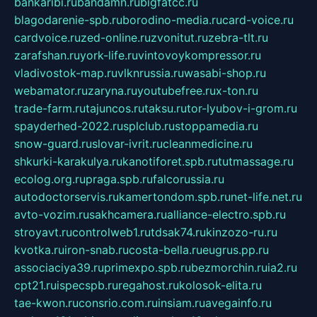
bankaribi.ru
bandamn.ru
bigfatcc.ru
blagodarenie-spb.ru
borodino-media.ru
card-voice.ru
cardvoice.ru
zed-online.ru
zvonitut.ru
zebra-tlt.ru
zarafshan.ru
york-life.ru
vintovoykompressor.ru
vladivostok-map.ru
vlknrussia.ru
wasabi-shop.ru
webamator.ru
zaryna.ru
youtubefree.ru
x-ton.ru
trade-farm.ru
tajuncos.ru
taksu.ru
tor-lyubov-i-grom.ru
spayderhed-2022.ru
splclub.ru
stoppamedia.ru
snow-guard.ru
slovar-ivrit.ru
cleanmedicine.ru
shkurki-karakulya.ru
kanotiforet.spb.ru
tutmassage.ru
ecolog.org.ru
praga.spb.ru
falcorussia.ru
autodoctorservis.ru
kamertondom.spb.ru
net-life.net.ru
avto-vozim.ru
sakhcamera.ru
alliance-electro.spb.ru
stroyavt.ru
controlweb1.ru
tdsak74.ru
kinzozo-ru.ru
kvotka.ru
iron-snab.ru
costa-bella.ru
eugrus.pp.ru
associaciya39.ru
primexpo.spb.ru
bezmorchin.ru
ia2.ru
cpt21.ru
ispecspb.ru
regahost.ru
kolosok-elita.ru
tae-kwon.ru
consrio.com.ru
insiam.ru
avegainfo.ru