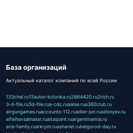
База организаций
Актуальный каталог компаний по всей России
133chel.ru
13autor-kolonka.ru
2864420.ru
2rich.ru
3-d-file.ru
3d-file.ru
a-cdc.ru
aalse.ru
a380club.ru
airgungames.ru
accounts-112.ru
adler-jun.ru
adonyev.ru
alfeihavsalnassr.ru
altaipant.ru
argentinamia.ru
aria-family.ru
arkrym.ru
ashanet.ru
belgorod-day.ru