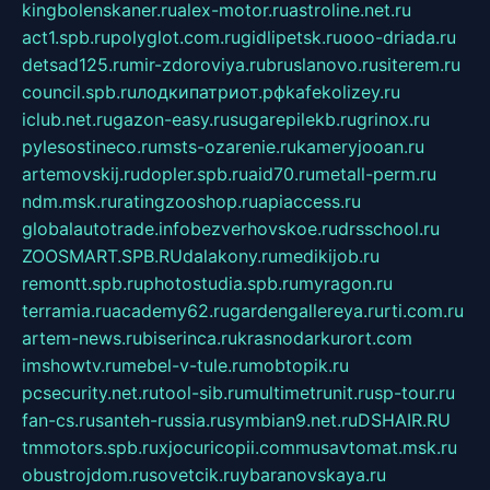
kingbolenskaner.ru
alex-motor.ru
astroline.net.ru
act1.spb.ru
polyglot.com.ru
gidlipetsk.ru
ooo-driada.ru
detsad125.ru
mir-zdoroviya.ru
bruslanovo.ru
siterem.ru
council.spb.ru
лодкипатриот.рф
kafekolizey.ru
iclub.net.ru
gazon-easy.ru
sugarepilekb.ru
grinox.ru
pylesostineco.ru
msts-ozarenie.ru
kameryjooan.ru
artemovskij.ru
dopler.spb.ru
aid70.ru
metall-perm.ru
ndm.msk.ru
ratingzooshop.ru
apiaccess.ru
globalautotrade.info
bezverhovskoe.ru
drsschool.ru
ZOOSMART.SPB.RU
dalakony.ru
medikijob.ru
remontt.spb.ru
photostudia.spb.ru
myragon.ru
terramia.ru
academy62.ru
gardengallereya.ru
rti.com.ru
artem-news.ru
biserinca.ru
krasnodarkurort.com
imshowtv.ru
mebel-v-tule.ru
mobtopik.ru
pcsecurity.net.ru
tool-sib.ru
multimetrunit.ru
sp-tour.ru
fan-cs.ru
santeh-russia.ru
symbian9.net.ru
DSHAIR.RU
tmmotors.spb.ru
xjocuricopii.com
musavtomat.msk.ru
obustrojdom.ru
sovetcik.ru
ybaranovskaya.ru