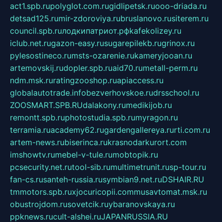
act1.spb.ru
polyglot.com.ru
gidlipetsk.ru
ooo-driada.ru
detsad125.ru
mir-zdoroviya.ru
bruslanovo.ru
siterem.ru
council.spb.ru
лодкипатриот.рф
kafekolizey.ru
iclub.net.ru
gazon-easy.ru
sugarepilekb.ru
grinox.ru
pylesostineco.ru
msts-ozarenie.ru
kameryjooan.ru
artemovskij.ru
dopler.spb.ru
aid70.ru
metall-perm.ru
ndm.msk.ru
ratingzooshop.ru
apiaccess.ru
globalautotrade.info
bezverhovskoe.ru
drsschool.ru
ZOOSMART.SPB.RU
dalakony.ru
medikijob.ru
remontt.spb.ru
photostudia.spb.ru
myragon.ru
terramia.ru
academy62.ru
gardengallereya.ru
rti.com.ru
artem-news.ru
biserinca.ru
krasnodarkurort.com
imshowtv.ru
mebel-v-tule.ru
mobtopik.ru
pcsecurity.net.ru
tool-sib.ru
multimetrunit.ru
sp-tour.ru
fan-cs.ru
santeh-russia.ru
symbian9.net.ru
DSHAIR.RU
tmmotors.spb.ru
xjocuricopii.com
musavtomat.msk.ru
obustrojdom.ru
sovetcik.ru
ybaranovskaya.ru
ppknews.ru
cult-alshei.ru
JAPANRUSSIA.RU