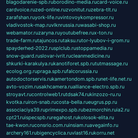
blagodarenie-spb.ru
borodino-media.ru
card-voice.ru
cardvoice.ru
zed-online.ru
zvonitut.ru
zebra-tlt.ru
zarafshan.ru
york-life.ru
vintovoykompressor.ru
vladivostok-map.ru
vlknrussia.ru
wasabi-shop.ru
webamator.ru
zaryna.ru
youtubefree.ru
x-ton.ru
trade-farm.ru
tajuncos.ru
taksu.ru
tor-lyubov-i-grom.ru
spayderhed-2022.ru
splclub.ru
stoppamedia.ru
snow-guard.ru
slovar-ivrit.ru
cleanmedicine.ru
shkurki-karakulya.ru
kanotiforet.spb.ru
tutmassage.ru
ecolog.org.ru
praga.spb.ru
falcorussia.ru
autodoctorservis.ru
kamertondom.spb.ru
net-life.net.ru
avto-vozim.ru
sakhcamera.ru
alliance-electro.spb.ru
stroyavt.ru
controlweb1.ru
tdsak74.ru
kinzozo-ru.ru
kvotka.ru
iron-snab.ru
costa-bella.ru
eugrus.pp.ru
associaciya39.ru
primexpo.spb.ru
bezmorchin.ru
ia2.ru
cpt21.ru
ispecspb.ru
regahost.ru
kolosok-elita.ru
tae-kwon.ru
consrio.com.ru
insiam.ru
avegainfo.ru
archery161.ru
bigencyclica.ru
vlast16.ru
korru.net