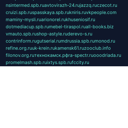
nsintermed.spb.ru
avtovirazh-24.ru
jazzq.ru
czecot.ru
cruizi.spb.ru
spasskaya.spb.ru
kniris.ru
vkpeople.com
maminy-mysli.ru
arionorel.ru
khuseniosif.ru
dotmediacup.spb.ru
mebel-tiraspol.ru
all-books.biz
vmauto.spb.ru
shop-astyle.ru
derevo-s.ru
contrinform.ru
gutserial.ru
mdrussia.spb.ru
monod.ru
refine.org.ru
uk-krein.ru
kamensk61.ru
zooclub.info
filonov.org.ru
технокамск.рф
ra-spectr.ru
ooodriada.ru
promelmash.spb.ru
ixtys.spb.ru
fccity.ru
glamourstudio.spb.ru
kola-nature.org
spbmaster.spb.ru
musicoutlet.ru
china.msk.ru
bulldog.su
grimm-online.ru
outlander.net.ru
maga.spb.ru
anime-sell.ru
keseloy.ru
газприборсервис.рф
karmin.spb.ru
shekswood.ru
tischlermebel.ru
automall66.ru
mag-vladimir.ru
yardbar.ru
kiwitour.spb.ru
indesign.com.ru
freestylemebel.ru
bany-samara.ru
rsei.ru
naidisvoyput.ru
mgsn-invest.ru
ipkamerasannce.ru
alicante-house.ru
ibelka74.ru
cozyhouse.info