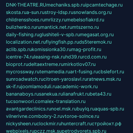
DNK-THEATRE.RU
mechaniks.spb.ru
ipcamtechage.ru
skosta.ru
a-sun.ru
stroy-ldsp.ru
snowlands.org.ru
childrensshoes.ru
mrlizzy.ru
mebelsofiakrd.ru
bulizhenko.ru
rumantick.net.ru
mtszerno.ru
daily-fishing.ru
glushiteli-v-spb.ru
megasat.org.ru
localization.net.ru
flyingfish.pp.ru
ds5teremok.ru
aclib.spb.ru
komissionka30.ru
mag-profit.ru
icentre-74.ru
leasing-nsk.ru
hd39.ru
rcd.com.ru
bioprot.ru
deltaextreme.ru
mirkotlov07.ru
mycrossway.ru
temamedia.ru
art-fusing.ru
cbslefort.ru
sunroadwatch.ru
citroen-yaroslavl.ru
ratnews.msk.ru
sk-if.ru
joomlamoduli.ru
academic-work.ru
bananaboys.ru
sanekua.ru
lianafrukt.ru
beta43.ru
tucsonwoori.com
alex-translation.ru
avantgardeclinics.ru
noel.msk.ru
buylq.ru
aquas-spb.ru
vilnerivne.com
bobry-2.ru
vtoroe-solnce.ru
nickysheen.ru
clockmir.ru
huntercraft.ru
стройокт.рф
webpixels.ru
pczz.msk.su
petrodvorets.spb.ru