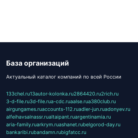
База организаций
Актуальный каталог компаний по всей России
133chel.ru
13autor-kolonka.ru
2864420.ru
2rich.ru
3-d-file.ru
3d-file.ru
a-cdc.ru
aalse.ru
a380club.ru
airgungames.ru
accounts-112.ru
adler-jun.ru
adonyev.ru
alfeihavsalnassr.ru
altaipant.ru
argentinamia.ru
aria-family.ru
arkrym.ru
ashanet.ru
belgorod-day.ru
bankaribi.ru
bandamn.ru
bigfatcc.ru