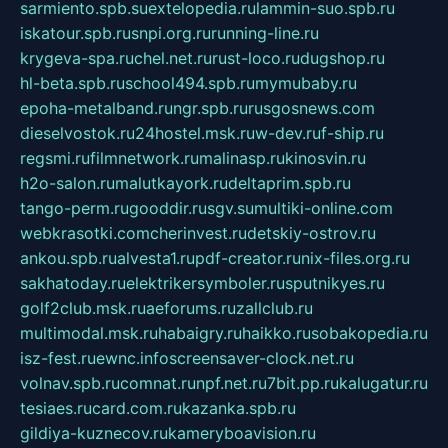
sarmiento.spb.su
extelopedia.ru
lammin-suo.spb.ru
iskatour.spb.ru
snpi.org.ru
running-line.ru
krygeva-spa.ru
chel.net.ru
rust-loco.ru
dugshop.ru
hl-beta.spb.ru
school494.spb.ru
mymubaby.ru
epoha-metalband.ru
ngr.spb.ru
rusgosnews.com
dieselvostok.ru
24hostel.msk.ru
w-dev.ru
f-ship.ru
regsmi.ru
filmnetwork.ru
malinasp.ru
kinosvin.ru
h2o-salon.ru
malutkayork.ru
deltaprim.spb.ru
tango-perm.ru
gooddir.ru
sgv.su
multiki-online.com
webkrasotki.com
cherinvest.ru
detskiy-ostrov.ru
ankou.spb.ru
alvesta1.ru
pdf-creator.ru
nix-files.org.ru
sakhatoday.ru
elektrikersymboler.ru
sputnikyes.ru
golf2club.msk.ru
aeforums.ru
zallclub.ru
multimodal.msk.ru
habaigry.ru
haikko.ru
sobakopedia.ru
isz-fest.ru
ewnc.info
screensaver-clock.net.ru
volnav.spb.ru
comnat.ru
npf.net.ru
7bit.pp.ru
kalugatur.ru
tesiaes.ru
card.com.ru
kazanka.spb.ru
gildiya-kuznecov.ru
kameryboavision.ru