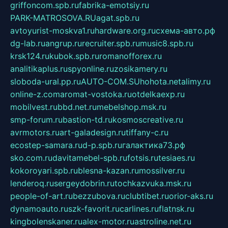
griffoncom.spb.ru
fabrika-emotsiy.ru
PARK-MATROSOVA.RU
agat.spb.ru
avtoyurist-moskva1.ru
hardware.org.ru
схема-авто.рф
dg-lab.ru
angrup.ru
recruiter.spb.ru
music8.spb.ru
krsk124.ru
kubok.spb.ru
romanofforex.ru
analitikaplus.ru
spyonline.ru
zosikamery.ru
sloboda-ural.pp.ru
AUTO-COM.SU
hohota.net
alimy.ru
online-z.com
aromat-vostoka.ru
otdelkaexp.ru
mobilvest.ru
bbd.net.ru
mebelshop.msk.ru
smp-forum.ru
bastion-td.ru
kosmoscreative.ru
avrmotors.ru
art-galadesign.ru
tiffany-c.ru
ecostep-samara.ru
d-p.spb.ru
галактика73.рф
sko.com.ru
davitamebel-spb.ru
fotsis.ru
tesiaes.ru
kokoroyari.spb.ru
blesna-kazan.ru
mossilver.ru
lenderoq.ru
sergeydobrin.ru
tochkazvuka.msk.ru
people-of-art.ru
bezzubova.ru
clubtibet.ru
orior-aks.ru
dynamoauto.ru
szk-favorit.ru
carlines.ru
flatnsk.ru
kingbolenskaner.ru
alex-motor.ru
astroline.net.ru