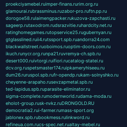
proekciyamebel.ru
imper-finans.ru
rim.org.ru
glamourai.ru
brassminus.ru
zabor-pro.ru
ftn.pp.ru
dorogoe58.ru
laimengpacker.ru
kuzova-zapchasti.ru
sageerp.ru
taxodrom.ru
dsrazvitie.ru
hardcity.net.ru
ratinghomegames.ru
topservice25.ru
gubernyan.ru
gtglasslined.ru
ii4.ru
tssport.spb.ru
andorra24.com
blackwallstreet.ru
oboimos.ru
optim-doors.com.ru
ikuch.ru
nycr.org.ru
npa21.ru
vremya-ch.spb.ru
desert000.ru
ivtorgi.ru
ifiori.ru
catalog-statei.ru
dcv.org.ru
spetsmaster174.ru
ipkameryhiseeu.ru
dum26.ru
ruspol.spb.ru
fr-opendp.ru
kam-solnyshko.ru
cheyenne-arapaho.ru
sevzapmetal.spb.ru
ted-lapidus.spb.ru
parasite-eliminator.ru
sigma-complete.ru
modernworld.ru
dama-moda.ru
eholot-group.ru
sk-nvkz.ru
DRONGOLD.RU
democratia2.ru
i-farmer.ru
mass-sport.org
jablonex.spb.ru
bookmess.ru
linkword.ru
refineua.com.ru
cs-spec.net.ru
altay-mebel.ru