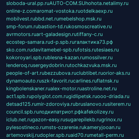
sloboda-ural.pp.ru
AUTO-COM.SU
hohota.net
alimy.ru
online-z.com
aromat-vostoka.ru
otdelkaexp.ru
mobilvest.ru
bbd.net.ru
mebelshop.msk.ru
smp-forum.ru
bastion-td.ru
kosmoscreative.ru
avrmotors.ru
art-galadesign.ru
tiffany-c.ru
ecostep-samara.ru
d-p.spb.ru
галактика73.рф
sko.com.ru
davitamebel-spb.ru
fotsis.ru
tesiaes.ru
kokoroyari.spb.ru
blesna-kazan.ru
mossilver.ru
lenderoq.ru
sergeydobrin.ru
tochkazvuka.msk.ru
people-of-art.ru
bezzubova.ru
clubtibet.ru
orior-aks.ru
dynamoauto.ru
szk-favorit.ru
carlines.ru
flatnsk.ru
kingbolenskaner.ru
alex-motor.ru
astroline.net.ru
act1.spb.ru
polyglot.com.ru
gidlipetsk.ru
ooo-driada.ru
detsad125.ru
mir-zdoroviya.ru
bruslanovo.ru
siterem.ru
council.spb.ru
лодкипатриот.рф
kafekolizey.ru
iclub.net.ru
gazon-easy.ru
sugarepilekb.ru
grinox.ru
pylesostineco.ru
msts-ozarenie.ru
kameryjooan.ru
artemovskij.ru
dopler.spb.ru
aid70.ru
metall-perm.ru