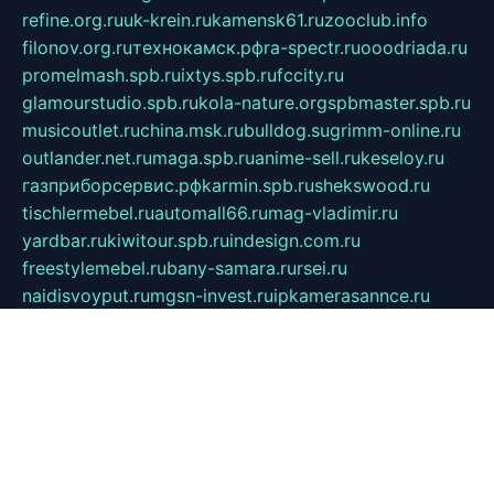
refine.org.ru
uk-krein.ru
kamensk61.ru
zooclub.info
filonov.org.ru
технокамск.рф
ra-spectr.ru
ooodriada.ru
promelmash.spb.ru
ixtys.spb.ru
fccity.ru
glamourstudio.spb.ru
kola-nature.org
spbmaster.spb.ru
musicoutlet.ru
china.msk.ru
bulldog.su
grimm-online.ru
outlander.net.ru
maga.spb.ru
anime-sell.ru
keseloy.ru
газприборсервис.рф
karmin.spb.ru
shekswood.ru
tischlermebel.ru
automall66.ru
mag-vladimir.ru
yardbar.ru
kiwitour.spb.ru
indesign.com.ru
freestylemebel.ru
bany-samara.ru
rsei.ru
naidisvoyput.ru
mgsn-invest.ru
ipkamerasannce.ru
alicante-house.ru
ibelka74.ru
cozyhouse.info
vlkargalev-studio.ru
700mb.ru
figura-ufa.ru
alina-live.ru
belarusiannews.ru
womenknow.ru
dos-vniimk.ru
sega.net.ru
dv.net.ru
phenomenonsofhistory.com
telesputnik.net.ru
wall.pp.ru
pylesosroidmi.ru
gtc-clan.ru
cligs.ru
bibikazap.ru
popova.org.ru
netwhistler.spb.ru
bellvil.ru
bonzon.ru
iss-vladik.ru