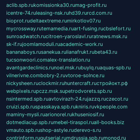
aclib.spb.ru
komissionka30.ru
mag-profit.ru
icentre-74.ru
leasing-nsk.ru
hd39.ru
rcd.com.ru
bioprot.ru
deltaextreme.ru
mirkotlov07.ru
mycrossway.ru
temamedia.ru
art-fusing.ru
cbslefort.ru
sunroadwatch.ru
citroen-yaroslavl.ru
ratnews.msk.ru
sk-if.ru
joomlamoduli.ru
academic-work.ru
bananaboys.ru
sanekua.ru
lianafrukt.ru
beta43.ru
tucsonwoori.com
alex-translation.ru
avantgardeclinics.ru
noel.msk.ru
buylq.ru
aquas-spb.ru
vilnerivne.com
bobry-2.ru
vtoroe-solnce.ru
nickysheen.ru
clockmir.ru
huntercraft.ru
стройокт.рф
webpixels.ru
pczz.msk.su
petrodvorets.spb.ru
nsintermed.spb.ru
avtovirazh-24.ru
jazzq.ru
czecot.ru
cruizi.spb.ru
spasskaya.spb.ru
kniris.ru
vkpeople.com
maminy-mysli.ru
arionorel.ru
khuseniosif.ru
dotmediacup.spb.ru
mebel-tiraspol.ru
all-books.biz
vmauto.spb.ru
shop-astyle.ru
derevo-s.ru
contrinform.ru
gutserial.ru
mdrussia.spb.ru
monod.ru