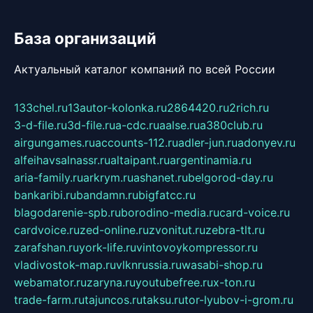
База организаций
Актуальный каталог компаний по всей России
133chel.ru
13autor-kolonka.ru
2864420.ru
2rich.ru
3-d-file.ru
3d-file.ru
a-cdc.ru
aalse.ru
a380club.ru
airgungames.ru
accounts-112.ru
adler-jun.ru
adonyev.ru
alfeihavsalnassr.ru
altaipant.ru
argentinamia.ru
aria-family.ru
arkrym.ru
ashanet.ru
belgorod-day.ru
bankaribi.ru
bandamn.ru
bigfatcc.ru
blagodarenie-spb.ru
borodino-media.ru
card-voice.ru
cardvoice.ru
zed-online.ru
zvonitut.ru
zebra-tlt.ru
zarafshan.ru
york-life.ru
vintovoykompressor.ru
vladivostok-map.ru
vlknrussia.ru
wasabi-shop.ru
webamator.ru
zaryna.ru
youtubefree.ru
x-ton.ru
trade-farm.ru
tajuncos.ru
taksu.ru
tor-lyubov-i-grom.ru