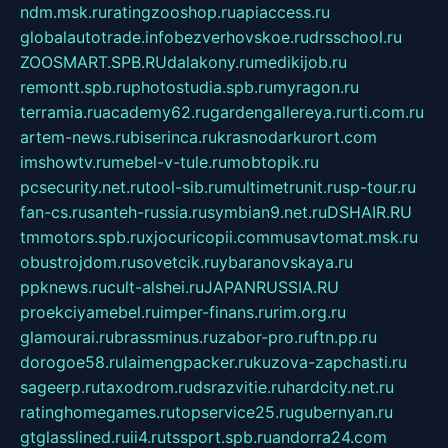
ndm.msk.ru
ratingzooshop.ru
apiaccess.ru
globalautotrade.info
bezverhovskoe.ru
drsschool.ru
ZOOSMART.SPB.RU
dalakony.ru
medikijob.ru
remontt.spb.ru
photostudia.spb.ru
myragon.ru
terramia.ru
academy62.ru
gardengallereya.ru
rti.com.ru
artem-news.ru
biserinca.ru
krasnodarkurort.com
imshowtv.ru
mebel-v-tule.ru
mobtopik.ru
pcsecurity.net.ru
tool-sib.ru
multimetrunit.ru
sp-tour.ru
fan-cs.ru
santeh-russia.ru
symbian9.net.ru
DSHAIR.RU
tmmotors.spb.ru
xjocuricopii.com
musavtomat.msk.ru
obustrojdom.ru
sovetcik.ru
ybaranovskaya.ru
ppknews.ru
cult-alshei.ru
JAPANRUSSIA.RU
proekciyamebel.ru
imper-finans.ru
rim.org.ru
glamourai.ru
brassminus.ru
zabor-pro.ru
ftn.pp.ru
dorogoe58.ru
laimengpacker.ru
kuzova-zapchasti.ru
sageerp.ru
taxodrom.ru
dsrazvitie.ru
hardcity.net.ru
ratinghomegames.ru
topservice25.ru
gubernyan.ru
gtglasslined.ru
ii4.ru
tssport.spb.ru
andorra24.com