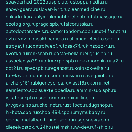
spayderhed-2022.ru
splclub.ru
stoppamedia.ru
snow-guard.ru
slovar-ivrit.ru
cleanmedicine.ru
shkurki-karakulya.ru
kanotiforet.spb.ru
tutmassage.ru
ecolog.org.ru
praga.spb.ru
falcorussia.ru
autodoctorservis.ru
kamertondom.spb.ru
net-life.net.ru
avto-vozim.ru
sakhcamera.ru
alliance-electro.spb.ru
stroyavt.ru
controlweb1.ru
tdsak74.ru
kinzozo-ru.ru
kvotka.ru
iron-snab.ru
costa-bella.ru
eugrus.pp.ru
associaciya39.ru
primexpo.spb.ru
bezmorchin.ru
ia2.ru
cpt21.ru
ispecspb.ru
regahost.ru
kolosok-elita.ru
tae-kwon.ru
consrio.com.ru
insiam.ru
avegainfo.ru
archery161.ru
bigencyclica.ru
vlast16.ru
korru.net
sarmiento.spb.su
extelopedia.ru
lammin-suo.spb.ru
iskatour.spb.ru
snpi.org.ru
running-line.ru
krygeva-spa.ru
chel.net.ru
rust-loco.ru
dugshop.ru
hl-beta.spb.ru
school494.spb.ru
mymubaby.ru
epoha-metalband.ru
ngr.spb.ru
rusgosnews.com
dieselvostok.ru
24hostel.msk.ru
w-dev.ru
f-ship.ru