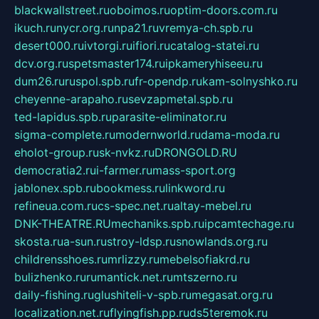
blackwallstreet.ru
oboimos.ru
optim-doors.com.ru
ikuch.ru
nycr.org.ru
npa21.ru
vremya-ch.spb.ru
desert000.ru
ivtorgi.ru
ifiori.ru
catalog-statei.ru
dcv.org.ru
spetsmaster174.ru
ipkameryhiseeu.ru
dum26.ru
ruspol.spb.ru
fr-opendp.ru
kam-solnyshko.ru
cheyenne-arapaho.ru
sevzapmetal.spb.ru
ted-lapidus.spb.ru
parasite-eliminator.ru
sigma-complete.ru
modernworld.ru
dama-moda.ru
eholot-group.ru
sk-nvkz.ru
DRONGOLD.RU
democratia2.ru
i-farmer.ru
mass-sport.org
jablonex.spb.ru
bookmess.ru
linkword.ru
refineua.com.ru
cs-spec.net.ru
altay-mebel.ru
DNK-THEATRE.RU
mechaniks.spb.ru
ipcamtechage.ru
skosta.ru
a-sun.ru
stroy-ldsp.ru
snowlands.org.ru
childrensshoes.ru
mrlizzy.ru
mebelsofiakrd.ru
bulizhenko.ru
rumantick.net.ru
mtszerno.ru
daily-fishing.ru
glushiteli-v-spb.ru
megasat.org.ru
localization.net.ru
flyingfish.pp.ru
ds5teremok.ru