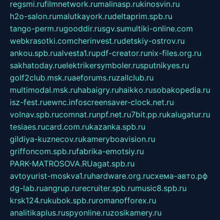
regsmi.ru
filmnetwork.ru
malinasp.ru
kinosvin.ru
h2o-salon.ru
malutkayork.ru
deltaprim.spb.ru
tango-perm.ru
gooddir.ru
sgv.su
multiki-online.com
webkrasotki.com
cherinvest.ru
detskiy-ostrov.ru
ankou.spb.ru
alvesta1.ru
pdf-creator.ru
nix-files.org.ru
sakhatoday.ru
elektrikersymboler.ru
sputnikyes.ru
golf2club.msk.ru
aeforums.ru
zallclub.ru
multimodal.msk.ru
habaigry.ru
haikko.ru
sobakopedia.ru
isz-fest.ru
ewnc.info
screensaver-clock.net.ru
volnav.spb.ru
comnat.ru
npf.net.ru
7bit.pp.ru
kalugatur.ru
tesiaes.ru
card.com.ru
kazanka.spb.ru
gildiya-kuznecov.ru
kameryboavision.ru
griffoncom.spb.ru
fabrika-emotsiy.ru
PARK-MATROSOVA.RU
agat.spb.ru
avtoyurist-moskva1.ru
hardware.org.ru
схема-авто.рф
dg-lab.ru
angrup.ru
recruiter.spb.ru
music8.spb.ru
krsk124.ru
kubok.spb.ru
romanofforex.ru
analitikaplus.ru
spyonline.ru
zosikamery.ru