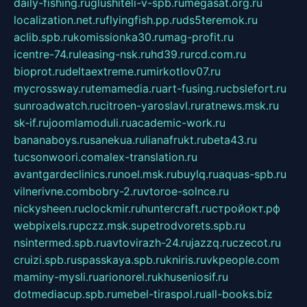
daily-fishing.ru
glushiteli-v-spb.ru
megasat.org.ru
localization.net.ru
flyingfish.pp.ru
ds5teremok.ru
aclib.spb.ru
komissionka30.ru
mag-profit.ru
icentre-74.ru
leasing-nsk.ru
hd39.ru
rcd.com.ru
bioprot.ru
deltaextreme.ru
mirkotlov07.ru
mycrossway.ru
temamedia.ru
art-fusing.ru
cbslefort.ru
sunroadwatch.ru
citroen-yaroslavl.ru
ratnews.msk.ru
sk-if.ru
joomlamoduli.ru
academic-work.ru
bananaboys.ru
sanekua.ru
lianafrukt.ru
beta43.ru
tucsonwoori.com
alex-translation.ru
avantgardeclinics.ru
noel.msk.ru
buylq.ru
aquas-spb.ru
vilnerivne.com
bobry-2.ru
vtoroe-solnce.ru
nickysheen.ru
clockmir.ru
huntercraft.ru
стройокт.рф
webpixels.ru
pczz.msk.su
petrodvorets.spb.ru
nsintermed.spb.ru
avtovirazh-24.ru
jazzq.ru
czecot.ru
cruizi.spb.ru
spasskaya.spb.ru
kniris.ru
vkpeople.com
maminy-mysli.ru
arionorel.ru
khuseniosif.ru
dotmediacup.spb.ru
mebel-tiraspol.ru
all-books.biz