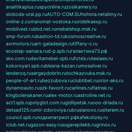
analitikaplus.ru
spyonline.ru
zosikamery.ru
sloboda-ural.pp.ru
AUTO-COM.SU
hohota.net
alimy.ru
online-z.com
aromat-vostoka.ru
otdelkaexp.ru
mobilvest.ru
bbd.net.ru
mebelshop.msk.ru
smp-forum.ru
bastion-td.ru
kosmoscreative.ru
avrmotors.ru
art-galadesign.ru
tiffany-c.ru
ecostep-samara.ru
d-p.spb.ru
галактика73.рф
sko.com.ru
davitamebel-spb.ru
fotsis.ru
tesiaes.ru
kokoroyari.spb.ru
blesna-kazan.ru
mossilver.ru
lenderoq.ru
sergeydobrin.ru
tochkazvuka.msk.ru
people-of-art.ru
bezzubova.ru
clubtibet.ru
orior-aks.ru
dynamoauto.ru
szk-favorit.ru
carlines.ru
flatnsk.ru
kingbolenskaner.ru
alex-motor.ru
astroline.net.ru
act1.spb.ru
polyglot.com.ru
gidlipetsk.ru
ooo-driada.ru
detsad125.ru
mir-zdoroviya.ru
bruslanovo.ru
siterem.ru
council.spb.ru
лодкипатриот.рф
kafekolizey.ru
iclub.net.ru
gazon-easy.ru
sugarepilekb.ru
grinox.ru