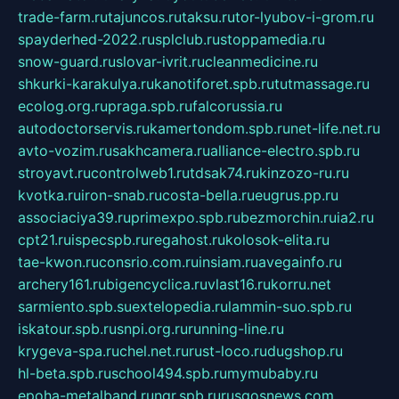
trade-farm.ru
tajuncos.ru
taksu.ru
tor-lyubov-i-grom.ru
spayderhed-2022.ru
splclub.ru
stoppamedia.ru
snow-guard.ru
slovar-ivrit.ru
cleanmedicine.ru
shkurki-karakulya.ru
kanotiforet.spb.ru
tutmassage.ru
ecolog.org.ru
praga.spb.ru
falcorussia.ru
autodoctorservis.ru
kamertondom.spb.ru
net-life.net.ru
avto-vozim.ru
sakhcamera.ru
alliance-electro.spb.ru
stroyavt.ru
controlweb1.ru
tdsak74.ru
kinzozo-ru.ru
kvotka.ru
iron-snab.ru
costa-bella.ru
eugrus.pp.ru
associaciya39.ru
primexpo.spb.ru
bezmorchin.ru
ia2.ru
cpt21.ru
ispecspb.ru
regahost.ru
kolosok-elita.ru
tae-kwon.ru
consrio.com.ru
insiam.ru
avegainfo.ru
archery161.ru
bigencyclica.ru
vlast16.ru
korru.net
sarmiento.spb.su
extelopedia.ru
lammin-suo.spb.ru
iskatour.spb.ru
snpi.org.ru
running-line.ru
krygeva-spa.ru
chel.net.ru
rust-loco.ru
dugshop.ru
hl-beta.spb.ru
school494.spb.ru
mymubaby.ru
epoha-metalband.ru
ngr.spb.ru
rusgosnews.com