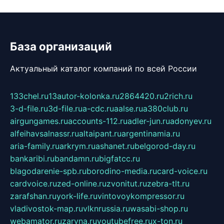
База организаций
Актуальный каталог компаний по всей России
133chel.ru
13autor-kolonka.ru
2864420.ru
2rich.ru
3-d-file.ru
3d-file.ru
a-cdc.ru
aalse.ru
a380club.ru
airgungames.ru
accounts-112.ru
adler-jun.ru
adonyev.ru
alfeihavsalnassr.ru
altaipant.ru
argentinamia.ru
aria-family.ru
arkrym.ru
ashanet.ru
belgorod-day.ru
bankaribi.ru
bandamn.ru
bigfatcc.ru
blagodarenie-spb.ru
borodino-media.ru
card-voice.ru
cardvoice.ru
zed-online.ru
zvonitut.ru
zebra-tlt.ru
zarafshan.ru
york-life.ru
vintovoykompressor.ru
vladivostok-map.ru
vlknrussia.ru
wasabi-shop.ru
webamator.ru
zaryna.ru
youtubefree.ru
x-ton.ru