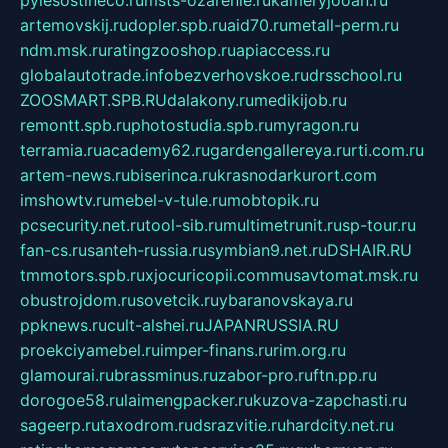
pylesostineco.ru
msts-ozarenie.ru
kameryjooan.ru
artemovskij.ru
dopler.spb.ru
aid70.ru
metall-perm.ru
ndm.msk.ru
ratingzooshop.ru
apiaccess.ru
globalautotrade.info
bezverhovskoe.ru
drsschool.ru
ZOOSMART.SPB.RU
dalakony.ru
medikijob.ru
remontt.spb.ru
photostudia.spb.ru
myragon.ru
terramia.ru
academy62.ru
gardengallereya.ru
rti.com.ru
artem-news.ru
biserinca.ru
krasnodarkurort.com
imshowtv.ru
mebel-v-tule.ru
mobtopik.ru
pcsecurity.net.ru
tool-sib.ru
multimetrunit.ru
sp-tour.ru
fan-cs.ru
santeh-russia.ru
symbian9.net.ru
DSHAIR.RU
tmmotors.spb.ru
xjocuricopii.com
musavtomat.msk.ru
obustrojdom.ru
sovetcik.ru
ybaranovskaya.ru
ppknews.ru
cult-alshei.ru
JAPANRUSSIA.RU
proekciyamebel.ru
imper-finans.ru
rim.org.ru
glamourai.ru
brassminus.ru
zabor-pro.ru
ftn.pp.ru
dorogoe58.ru
laimengpacker.ru
kuzova-zapchasti.ru
sageerp.ru
taxodrom.ru
dsrazvitie.ru
hardcity.net.ru