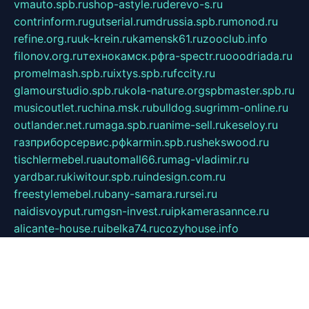
vmauto.spb.ru
shop-astyle.ru
derevo-s.ru
contrinform.ru
gutserial.ru
mdrussia.spb.ru
monod.ru
refine.org.ru
uk-krein.ru
kamensk61.ru
zooclub.info
filonov.org.ru
технокамск.рф
ra-spectr.ru
ooodriada.ru
promelmash.spb.ru
ixtys.spb.ru
fccity.ru
glamourstudio.spb.ru
kola-nature.org
spbmaster.spb.ru
musicoutlet.ru
china.msk.ru
bulldog.su
grimm-online.ru
outlander.net.ru
maga.spb.ru
anime-sell.ru
keseloy.ru
газприборсервис.рф
karmin.spb.ru
shekswood.ru
tischlermebel.ru
automall66.ru
mag-vladimir.ru
yardbar.ru
kiwitour.spb.ru
indesign.com.ru
freestylemebel.ru
bany-samara.ru
rsei.ru
naidisvoyput.ru
mgsn-invest.ru
ipkamerasannce.ru
alicante-house.ru
ibelka74.ru
cozyhouse.info
vlkargalev-studio.ru
700mb.ru
figura-ufa.ru
alina-live.ru
belarusiannews.ru
womenknow.ru
dos-vniimk.ru
sega.net.ru
dv.net.ru
phenomenonsofhistory.com
telesputnik.net.ru
wall.pp.ru
pylesosroidmi.ru