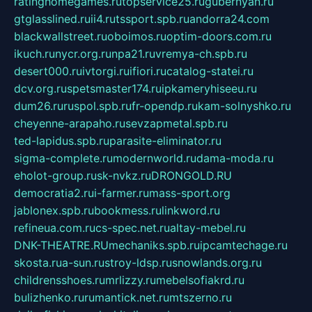
ratinghomegames.ru
topservice25.ru
gubernyan.ru
gtglasslined.ru
ii4.ru
tssport.spb.ru
andorra24.com
blackwallstreet.ru
oboimos.ru
optim-doors.com.ru
ikuch.ru
nycr.org.ru
npa21.ru
vremya-ch.spb.ru
desert000.ru
ivtorgi.ru
ifiori.ru
catalog-statei.ru
dcv.org.ru
spetsmaster174.ru
ipkameryhiseeu.ru
dum26.ru
ruspol.spb.ru
fr-opendp.ru
kam-solnyshko.ru
cheyenne-arapaho.ru
sevzapmetal.spb.ru
ted-lapidus.spb.ru
parasite-eliminator.ru
sigma-complete.ru
modernworld.ru
dama-moda.ru
eholot-group.ru
sk-nvkz.ru
DRONGOLD.RU
democratia2.ru
i-farmer.ru
mass-sport.org
jablonex.spb.ru
bookmess.ru
linkword.ru
refineua.com.ru
cs-spec.net.ru
altay-mebel.ru
DNK-THEATRE.RU
mechaniks.spb.ru
ipcamtechage.ru
skosta.ru
a-sun.ru
stroy-ldsp.ru
snowlands.org.ru
childrensshoes.ru
mrlizzy.ru
mebelsofiakrd.ru
bulizhenko.ru
rumantick.net.ru
mtszerno.ru