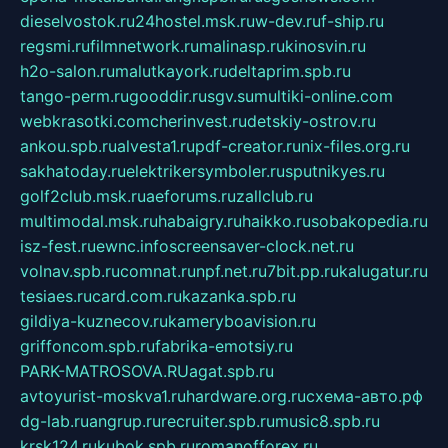
dieselvostok.ru
24hostel.msk.ru
w-dev.ru
f-ship.ru
regsmi.ru
filmnetwork.ru
malinasp.ru
kinosvin.ru
h2o-salon.ru
malutkayork.ru
deltaprim.spb.ru
tango-perm.ru
gooddir.ru
sgv.su
multiki-online.com
webkrasotki.com
cherinvest.ru
detskiy-ostrov.ru
ankou.spb.ru
alvesta1.ru
pdf-creator.ru
nix-files.org.ru
sakhatoday.ru
elektrikersymboler.ru
sputnikyes.ru
golf2club.msk.ru
aeforums.ru
zallclub.ru
multimodal.msk.ru
habaigry.ru
haikko.ru
sobakopedia.ru
isz-fest.ru
ewnc.info
screensaver-clock.net.ru
volnav.spb.ru
comnat.ru
npf.net.ru
7bit.pp.ru
kalugatur.ru
tesiaes.ru
card.com.ru
kazanka.spb.ru
gildiya-kuznecov.ru
kameryboavision.ru
griffoncom.spb.ru
fabrika-emotsiy.ru
PARK-MATROSOVA.RU
agat.spb.ru
avtoyurist-moskva1.ru
hardware.org.ru
схема-авто.рф
dg-lab.ru
angrup.ru
recruiter.spb.ru
music8.spb.ru
krsk124.ru
kubok.spb.ru
romanofforex.ru