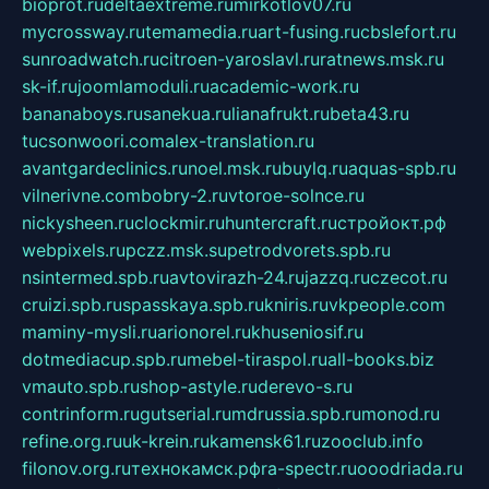
bioprot.ru
deltaextreme.ru
mirkotlov07.ru
mycrossway.ru
temamedia.ru
art-fusing.ru
cbslefort.ru
sunroadwatch.ru
citroen-yaroslavl.ru
ratnews.msk.ru
sk-if.ru
joomlamoduli.ru
academic-work.ru
bananaboys.ru
sanekua.ru
lianafrukt.ru
beta43.ru
tucsonwoori.com
alex-translation.ru
avantgardeclinics.ru
noel.msk.ru
buylq.ru
aquas-spb.ru
vilnerivne.com
bobry-2.ru
vtoroe-solnce.ru
nickysheen.ru
clockmir.ru
huntercraft.ru
стройокт.рф
webpixels.ru
pczz.msk.su
petrodvorets.spb.ru
nsintermed.spb.ru
avtovirazh-24.ru
jazzq.ru
czecot.ru
cruizi.spb.ru
spasskaya.spb.ru
kniris.ru
vkpeople.com
maminy-mysli.ru
arionorel.ru
khuseniosif.ru
dotmediacup.spb.ru
mebel-tiraspol.ru
all-books.biz
vmauto.spb.ru
shop-astyle.ru
derevo-s.ru
contrinform.ru
gutserial.ru
mdrussia.spb.ru
monod.ru
refine.org.ru
uk-krein.ru
kamensk61.ru
zooclub.info
filonov.org.ru
технокамск.рф
ra-spectr.ru
ooodriada.ru