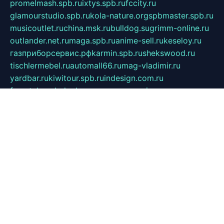
promelmash.spb.ru
ixtys.spb.ru
fccity.ru
glamourstudio.spb.ru
kola-nature.org
spbmaster.spb.ru
musicoutlet.ru
china.msk.ru
bulldog.su
grimm-online.ru
outlander.net.ru
maga.spb.ru
anime-sell.ru
keseloy.ru
газприборсервис.рф
karmin.spb.ru
shekswood.ru
tischlermebel.ru
automall66.ru
mag-vladimir.ru
yardbar.ru
kiwitour.spb.ru
indesign.com.ru
freestylemebel.ru
bany-samara.ru
rsei.ru
naidisvoyput.ru
mgsn-invest.ru
ipkamerasannce.ru
alicante-house.ru
ibelka74.ru
cozyhouse.info
vlkargalev-studio.ru
700mb.ru
figura-ufa.ru
alina-live.ru
belarusiannews.ru
womenknow.ru
dos-vniimk.ru
sega.net.ru
dv.net.ru
phenomenonsofhistory.com
telesputnik.net.ru
wall.pp.ru
pylesosroidmi.ru
gtc-clan.ru
cligs.ru
bibikazap.ru
popova.org.ru
netwhistler.spb.ru
bellvil.ru
bonzon.ru
iss-vladik.ru
defiparis.net.ru
las-gryzas.ru
amku.ru
electednews.spb.ru
feather.org.ru
spar72.ru
tankiigri.ru