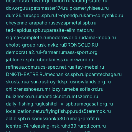
desert000.ru
ivtorgi.ru
ifiori.ru
catalog-statei.ru
dcv.org.ru
spetsmaster174.ru
ipkameryhiseeu.ru
dum26.ru
ruspol.spb.ru
fr-opendp.ru
kam-solnyshko.ru
cheyenne-arapaho.ru
sevzapmetal.spb.ru
ted-lapidus.spb.ru
parasite-eliminator.ru
sigma-complete.ru
modernworld.ru
dama-moda.ru
eholot-group.ru
sk-nvkz.ru
DRONGOLD.RU
democratia2.ru
i-farmer.ru
mass-sport.org
jablonex.spb.ru
bookmess.ru
linkword.ru
refineua.com.ru
cs-spec.net.ru
altay-mebel.ru
DNK-THEATRE.RU
mechaniks.spb.ru
ipcamtechage.ru
skosta.ru
a-sun.ru
stroy-ldsp.ru
snowlands.org.ru
childrensshoes.ru
mrlizzy.ru
mebelsofiakrd.ru
bulizhenko.ru
rumantick.net.ru
mtszerno.ru
daily-fishing.ru
glushiteli-v-spb.ru
megasat.org.ru
localization.net.ru
flyingfish.pp.ru
ds5teremok.ru
aclib.spb.ru
komissionka30.ru
mag-profit.ru
icentre-74.ru
leasing-nsk.ru
hd39.ru
rcd.com.ru