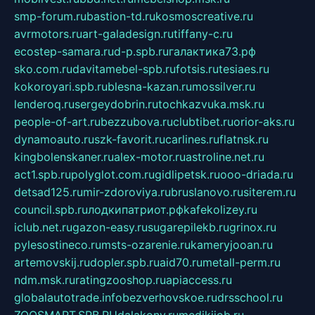
smp-forum.ru
bastion-td.ru
kosmoscreative.ru
avrmotors.ru
art-galadesign.ru
tiffany-c.ru
ecostep-samara.ru
d-p.spb.ru
галактика73.рф
sko.com.ru
davitamebel-spb.ru
fotsis.ru
tesiaes.ru
kokoroyari.spb.ru
blesna-kazan.ru
mossilver.ru
lenderoq.ru
sergeydobrin.ru
tochkazvuka.msk.ru
people-of-art.ru
bezzubova.ru
clubtibet.ru
orior-aks.ru
dynamoauto.ru
szk-favorit.ru
carlines.ru
flatnsk.ru
kingbolenskaner.ru
alex-motor.ru
astroline.net.ru
act1.spb.ru
polyglot.com.ru
gidlipetsk.ru
ooo-driada.ru
detsad125.ru
mir-zdoroviya.ru
bruslanovo.ru
siterem.ru
council.spb.ru
лодкипатриот.рф
kafekolizey.ru
iclub.net.ru
gazon-easy.ru
sugarepilekb.ru
grinox.ru
pylesostineco.ru
msts-ozarenie.ru
kameryjooan.ru
artemovskij.ru
dopler.spb.ru
aid70.ru
metall-perm.ru
ndm.msk.ru
ratingzooshop.ru
apiaccess.ru
globalautotrade.info
bezverhovskoe.ru
drsschool.ru
ZOOSMART.SPB.RU
dalakony.ru
medikijob.ru