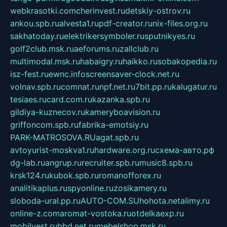
webkrasotki.com
cherinvest.ru
detskiy-ostrov.ru
ankou.spb.ru
alvesta1.ru
pdf-creator.ru
nix-files.org.ru
sakhatoday.ru
elektrikersymboler.ru
sputnikyes.ru
golf2club.msk.ru
aeforums.ru
zallclub.ru
multimodal.msk.ru
habaigry.ru
haikko.ru
sobakopedia.ru
isz-fest.ru
ewnc.info
screensaver-clock.net.ru
volnav.spb.ru
comnat.ru
npf.net.ru
7bit.pp.ru
kalugatur.ru
tesiaes.ru
card.com.ru
kazanka.spb.ru
gildiya-kuznecov.ru
kameryboavision.ru
griffoncom.spb.ru
fabrika-emotsiy.ru
PARK-MATROSOVA.RU
agat.spb.ru
avtoyurist-moskva1.ru
hardware.org.ru
схема-авто.рф
dg-lab.ru
angrup.ru
recruiter.spb.ru
music8.spb.ru
krsk124.ru
kubok.spb.ru
romanofforex.ru
analitikaplus.ru
spyonline.ru
zosikamery.ru
sloboda-ural.pp.ru
AUTO-COM.SU
hohota.net
alimy.ru
online-z.com
aromat-vostoka.ru
otdelkaexp.ru
mobilvest.ru
bbd.net.ru
mebelshop.msk.ru