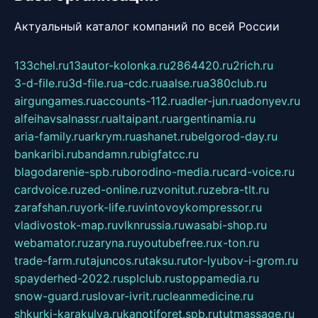
Актуальный каталог компаний по всей России
133chel.ru
13autor-kolonka.ru
2864420.ru
2rich.ru
3-d-file.ru
3d-file.ru
a-cdc.ru
aalse.ru
a380club.ru
airgungames.ru
accounts-112.ru
adler-jun.ru
adonyev.ru
alfeihavsalnassr.ru
altaipant.ru
argentinamia.ru
aria-family.ru
arkrym.ru
ashanet.ru
belgorod-day.ru
bankaribi.ru
bandamn.ru
bigfatcc.ru
blagodarenie-spb.ru
borodino-media.ru
card-voice.ru
cardvoice.ru
zed-online.ru
zvonitut.ru
zebra-tlt.ru
zarafshan.ru
york-life.ru
vintovoykompressor.ru
vladivostok-map.ru
vlknrussia.ru
wasabi-shop.ru
webamator.ru
zaryna.ru
youtubefree.ru
x-ton.ru
trade-farm.ru
tajuncos.ru
taksu.ru
tor-lyubov-i-grom.ru
spayderhed-2022.ru
splclub.ru
stoppamedia.ru
snow-guard.ru
slovar-ivrit.ru
cleanmedicine.ru
shkurki-karakulya.ru
kanotiforet.spb.ru
tutmassage.ru