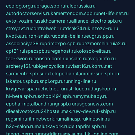
ecolog.org.ru
praga.spb.ru
falcorussia.ru
autodoctorservis.ru
kamertondom.spb.ru
net-life.net.ru
avto-vozim.ru
sakhcamera.ru
alliance-electro.spb.ru
stroyavt.ru
controlweb1.ru
tdsak74.ru
kinzozo-ru.ru
kvotka.ru
iron-snab.ru
costa-bella.ru
eugrus.pp.ru
associaciya39.ru
primexpo.spb.ru
bezmorchin.ru
ia2.ru
cpt21.ru
ispecspb.ru
regahost.ru
kolosok-elita.ru
tae-kwon.ru
consrio.com.ru
insiam.ru
avegainfo.ru
archery161.ru
bigencyclica.ru
vlast16.ru
korru.net
sarmiento.spb.su
extelopedia.ru
lammin-suo.spb.ru
iskatour.spb.ru
snpi.org.ru
running-line.ru
krygeva-spa.ru
chel.net.ru
rust-loco.ru
dugshop.ru
hl-beta.spb.ru
school494.spb.ru
mymubaby.ru
epoha-metalband.ru
ngr.spb.ru
rusgosnews.com
dieselvostok.ru
24hostel.msk.ru
w-dev.ru
f-ship.ru
regsmi.ru
filmnetwork.ru
malinasp.ru
kinosvin.ru
h2o-salon.ru
malutkayork.ru
deltaprim.spb.ru
tango-perm.ru
gooddir.ru
sgv.su
multiki-online.com