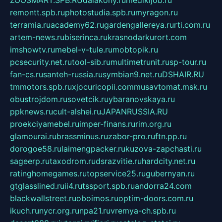
remontt.spb.ru
photostudia.spb.ru
myragon.ru
terramia.ru
academy62.ru
gardengallereya.ru
rti.com.ru
artem-news.ru
biserinca.ru
krasnodarkurort.com
imshowtv.ru
mebel-v-tule.ru
mobtopik.ru
pcsecurity.net.ru
tool-sib.ru
multimetrunit.ru
sp-tour.ru
fan-cs.ru
santeh-russia.ru
symbian9.net.ru
DSHAIR.RU
tmmotors.spb.ru
xjocuricopii.com
musavtomat.msk.ru
obustrojdom.ru
sovetcik.ru
ybaranovskaya.ru
ppknews.ru
cult-alshei.ru
JAPANRUSSIA.RU
proekciyamebel.ru
imper-finans.ru
rim.org.ru
glamourai.ru
brassminus.ru
zabor-pro.ru
ftn.pp.ru
dorogoe58.ru
laimengpacker.ru
kuzova-zapchasti.ru
sageerp.ru
taxodrom.ru
dsrazvitie.ru
hardcity.net.ru
ratinghomegames.ru
topservice25.ru
gubernyan.ru
gtglasslined.ru
ii4.ru
tssport.spb.ru
andorra24.com
blackwallstreet.ru
oboimos.ru
optim-doors.com.ru
ikuch.ru
nycr.org.ru
npa21.ru
vremya-ch.spb.ru