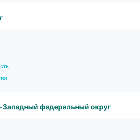
г
ость
тия
о-Западный федеральный округ