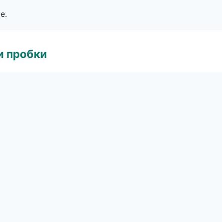
е.
и пробки