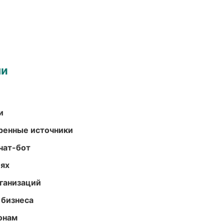
ми
и
еренные источники
чат-бот
иях
ганизаций
 бизнеса
онам