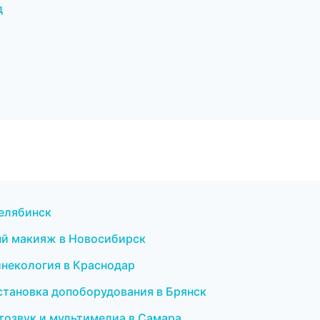
д
Челябинск
ный макияж в Новосибирск
инекология в Краснодар
установка допоборудования в Брянск
втозвук и мультимедиа в Самара