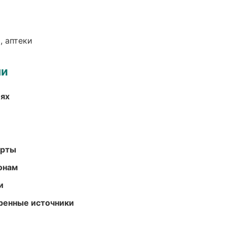
, аптеки
ми
иях
арты
онам
и
еренные источники