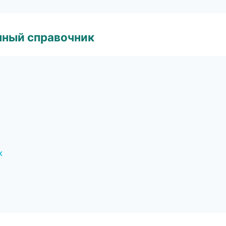
нный справочник
к