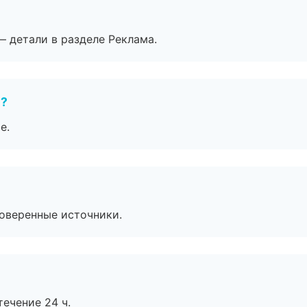
— детали в разделе Реклама.
е?
е.
роверенные источники.
течение 24 ч.