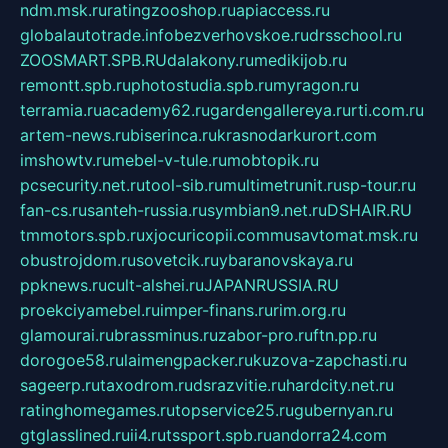
ndm.msk.ru
ratingzooshop.ru
apiaccess.ru
globalautotrade.info
bezverhovskoe.ru
drsschool.ru
ZOOSMART.SPB.RU
dalakony.ru
medikijob.ru
remontt.spb.ru
photostudia.spb.ru
myragon.ru
terramia.ru
academy62.ru
gardengallereya.ru
rti.com.ru
artem-news.ru
biserinca.ru
krasnodarkurort.com
imshowtv.ru
mebel-v-tule.ru
mobtopik.ru
pcsecurity.net.ru
tool-sib.ru
multimetrunit.ru
sp-tour.ru
fan-cs.ru
santeh-russia.ru
symbian9.net.ru
DSHAIR.RU
tmmotors.spb.ru
xjocuricopii.com
musavtomat.msk.ru
obustrojdom.ru
sovetcik.ru
ybaranovskaya.ru
ppknews.ru
cult-alshei.ru
JAPANRUSSIA.RU
proekciyamebel.ru
imper-finans.ru
rim.org.ru
glamourai.ru
brassminus.ru
zabor-pro.ru
ftn.pp.ru
dorogoe58.ru
laimengpacker.ru
kuzova-zapchasti.ru
sageerp.ru
taxodrom.ru
dsrazvitie.ru
hardcity.net.ru
ratinghomegames.ru
topservice25.ru
gubernyan.ru
gtglasslined.ru
ii4.ru
tssport.spb.ru
andorra24.com