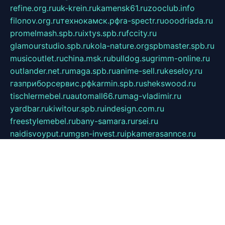
refine.org.ru
uk-krein.ru
kamensk61.ru
zooclub.info
filonov.org.ru
технокамск.рф
ra-spectr.ru
ooodriada.ru
promelmash.spb.ru
ixtys.spb.ru
fccity.ru
glamourstudio.spb.ru
kola-nature.org
spbmaster.spb.ru
musicoutlet.ru
china.msk.ru
bulldog.su
grimm-online.ru
outlander.net.ru
maga.spb.ru
anime-sell.ru
keseloy.ru
газприборсервис.рф
karmin.spb.ru
shekswood.ru
tischlermebel.ru
automall66.ru
mag-vladimir.ru
yardbar.ru
kiwitour.spb.ru
indesign.com.ru
freestylemebel.ru
bany-samara.ru
rsei.ru
naidisvoyput.ru
mgsn-invest.ru
ipkamerasannce.ru
alicante-house.ru
ibelka74.ru
cozyhouse.info
vlkargalev-studio.ru
700mb.ru
figura-ufa.ru
alina-live.ru
belarusiannews.ru
womenknow.ru
dos-vniimk.ru
sega.net.ru
dv.net.ru
phenomenonsofhistory.com
telesputnik.net.ru
wall.pp.ru
pylesosroidmi.ru
gtc-clan.ru
cligs.ru
bibikazap.ru
popova.org.ru
netwhistler.spb.ru
bellvil.ru
bonzon.ru
iss-vladik.ru