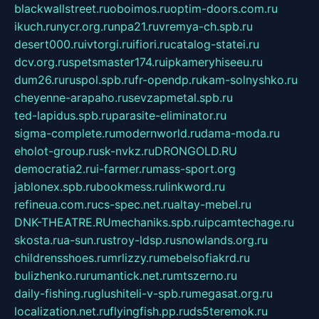
blackwallstreet.ru
oboimos.ru
optim-doors.com.ru
ikuch.ru
nycr.org.ru
npa21.ru
vremya-ch.spb.ru
desert000.ru
ivtorgi.ru
ifiori.ru
catalog-statei.ru
dcv.org.ru
spetsmaster174.ru
ipkameryhiseeu.ru
dum26.ru
ruspol.spb.ru
fr-opendp.ru
kam-solnyshko.ru
cheyenne-arapaho.ru
sevzapmetal.spb.ru
ted-lapidus.spb.ru
parasite-eliminator.ru
sigma-complete.ru
modernworld.ru
dama-moda.ru
eholot-group.ru
sk-nvkz.ru
DRONGOLD.RU
democratia2.ru
i-farmer.ru
mass-sport.org
jablonex.spb.ru
bookmess.ru
linkword.ru
refineua.com.ru
cs-spec.net.ru
altay-mebel.ru
DNK-THEATRE.RU
mechaniks.spb.ru
ipcamtechage.ru
skosta.ru
a-sun.ru
stroy-ldsp.ru
snowlands.org.ru
childrensshoes.ru
mrlizzy.ru
mebelsofiakrd.ru
bulizhenko.ru
rumantick.net.ru
mtszerno.ru
daily-fishing.ru
glushiteli-v-spb.ru
megasat.org.ru
localization.net.ru
flyingfish.pp.ru
ds5teremok.ru