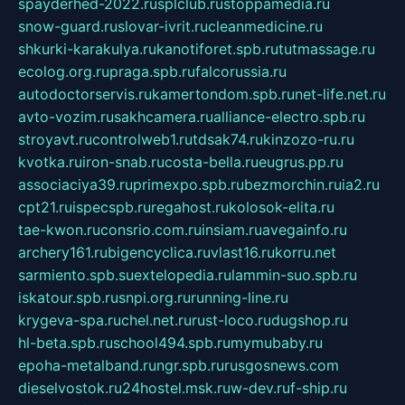
spayderhed-2022.ru
splclub.ru
stoppamedia.ru
snow-guard.ru
slovar-ivrit.ru
cleanmedicine.ru
shkurki-karakulya.ru
kanotiforet.spb.ru
tutmassage.ru
ecolog.org.ru
praga.spb.ru
falcorussia.ru
autodoctorservis.ru
kamertondom.spb.ru
net-life.net.ru
avto-vozim.ru
sakhcamera.ru
alliance-electro.spb.ru
stroyavt.ru
controlweb1.ru
tdsak74.ru
kinzozo-ru.ru
kvotka.ru
iron-snab.ru
costa-bella.ru
eugrus.pp.ru
associaciya39.ru
primexpo.spb.ru
bezmorchin.ru
ia2.ru
cpt21.ru
ispecspb.ru
regahost.ru
kolosok-elita.ru
tae-kwon.ru
consrio.com.ru
insiam.ru
avegainfo.ru
archery161.ru
bigencyclica.ru
vlast16.ru
korru.net
sarmiento.spb.su
extelopedia.ru
lammin-suo.spb.ru
iskatour.spb.ru
snpi.org.ru
running-line.ru
krygeva-spa.ru
chel.net.ru
rust-loco.ru
dugshop.ru
hl-beta.spb.ru
school494.spb.ru
mymubaby.ru
epoha-metalband.ru
ngr.spb.ru
rusgosnews.com
dieselvostok.ru
24hostel.msk.ru
w-dev.ru
f-ship.ru