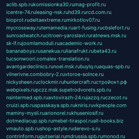
aclib.spb.ru
komissionka30.ru
mag-profit.ru
icentre-74.ru
leasing-nsk.ru
hd39.ru
rcd.com.ru
bioprot.ru
deltaextreme.ru
mirkotlov07.ru
mycrossway.ru
temamedia.ru
art-fusing.ru
cbslefort.ru
sunroadwatch.ru
citroen-yaroslavl.ru
ratnews.msk.ru
sk-if.ru
joomlamoduli.ru
academic-work.ru
bananaboys.ru
sanekua.ru
lianafrukt.ru
beta43.ru
tucsonwoori.com
alex-translation.ru
avantgardeclinics.ru
noel.msk.ru
buylq.ru
aquas-spb.ru
vilnerivne.com
bobry-2.ru
vtoroe-solnce.ru
nickysheen.ru
clockmir.ru
huntercraft.ru
стройокт.рф
webpixels.ru
pczz.msk.su
petrodvorets.spb.ru
nsintermed.spb.ru
avtovirazh-24.ru
jazzq.ru
czecot.ru
cruizi.spb.ru
spasskaya.spb.ru
kniris.ru
vkpeople.com
maminy-mysli.ru
arionorel.ru
khuseniosif.ru
dotmediacup.spb.ru
mebel-tiraspol.ru
all-books.biz
vmauto.spb.ru
shop-astyle.ru
derevo-s.ru
contrinform.ru
gutserial.ru
mdrussia.spb.ru
monod.ru