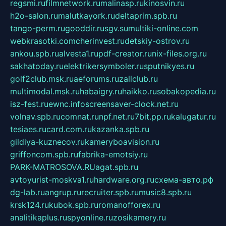
regsmi.ru
filmnetwork.ru
malinasp.ru
kinosvin.ru
h2o-salon.ru
malutkayork.ru
deltaprim.spb.ru
tango-perm.ru
gooddir.ru
sgv.su
multiki-online.com
webkrasotki.com
cherinvest.ru
detskiy-ostrov.ru
ankou.spb.ru
alvesta1.ru
pdf-creator.ru
nix-files.org.ru
sakhatoday.ru
elektrikersymboler.ru
sputnikyes.ru
golf2club.msk.ru
aeforums.ru
zallclub.ru
multimodal.msk.ru
habaigry.ru
haikko.ru
sobakopedia.ru
isz-fest.ru
ewnc.info
screensaver-clock.net.ru
volnav.spb.ru
comnat.ru
npf.net.ru
7bit.pp.ru
kalugatur.ru
tesiaes.ru
card.com.ru
kazanka.spb.ru
gildiya-kuznecov.ru
kameryboavision.ru
griffoncom.spb.ru
fabrika-emotsiy.ru
PARK-MATROSOVA.RU
agat.spb.ru
avtoyurist-moskva1.ru
hardware.org.ru
схема-авто.рф
dg-lab.ru
angrup.ru
recruiter.spb.ru
music8.spb.ru
krsk124.ru
kubok.spb.ru
romanofforex.ru
analitikaplus.ru
spyonline.ru
zosikamery.ru