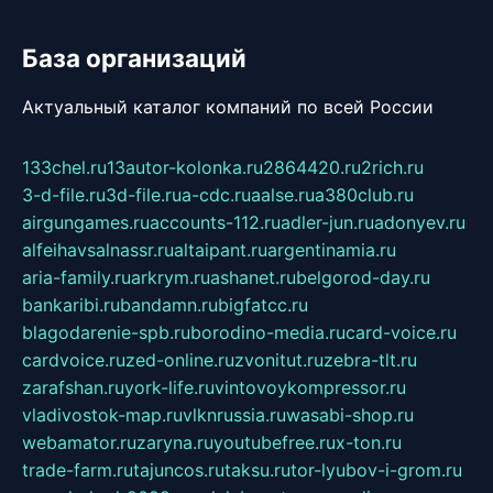
База организаций
Актуальный каталог компаний по всей России
133chel.ru
13autor-kolonka.ru
2864420.ru
2rich.ru
3-d-file.ru
3d-file.ru
a-cdc.ru
aalse.ru
a380club.ru
airgungames.ru
accounts-112.ru
adler-jun.ru
adonyev.ru
alfeihavsalnassr.ru
altaipant.ru
argentinamia.ru
aria-family.ru
arkrym.ru
ashanet.ru
belgorod-day.ru
bankaribi.ru
bandamn.ru
bigfatcc.ru
blagodarenie-spb.ru
borodino-media.ru
card-voice.ru
cardvoice.ru
zed-online.ru
zvonitut.ru
zebra-tlt.ru
zarafshan.ru
york-life.ru
vintovoykompressor.ru
vladivostok-map.ru
vlknrussia.ru
wasabi-shop.ru
webamator.ru
zaryna.ru
youtubefree.ru
x-ton.ru
trade-farm.ru
tajuncos.ru
taksu.ru
tor-lyubov-i-grom.ru