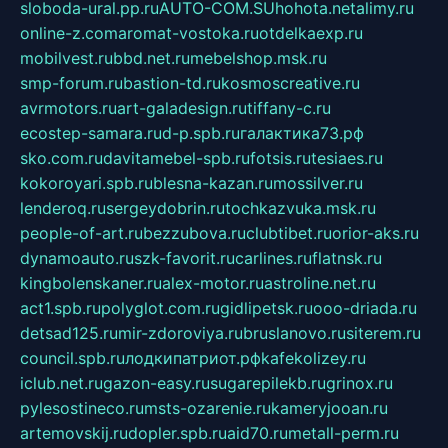
sloboda-ural.pp.ru
AUTO-COM.SU
hohota.net
alimy.ru
online-z.com
aromat-vostoka.ru
otdelkaexp.ru
mobilvest.ru
bbd.net.ru
mebelshop.msk.ru
smp-forum.ru
bastion-td.ru
kosmoscreative.ru
avrmotors.ru
art-galadesign.ru
tiffany-c.ru
ecostep-samara.ru
d-p.spb.ru
галактика73.рф
sko.com.ru
davitamebel-spb.ru
fotsis.ru
tesiaes.ru
kokoroyari.spb.ru
blesna-kazan.ru
mossilver.ru
lenderoq.ru
sergeydobrin.ru
tochkazvuka.msk.ru
people-of-art.ru
bezzubova.ru
clubtibet.ru
orior-aks.ru
dynamoauto.ru
szk-favorit.ru
carlines.ru
flatnsk.ru
kingbolenskaner.ru
alex-motor.ru
astroline.net.ru
act1.spb.ru
polyglot.com.ru
gidlipetsk.ru
ooo-driada.ru
detsad125.ru
mir-zdoroviya.ru
bruslanovo.ru
siterem.ru
council.spb.ru
лодкипатриот.рф
kafekolizey.ru
iclub.net.ru
gazon-easy.ru
sugarepilekb.ru
grinox.ru
pylesostineco.ru
msts-ozarenie.ru
kameryjooan.ru
artemovskij.ru
dopler.spb.ru
aid70.ru
metall-perm.ru