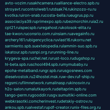
avto-vozim.ru
sakhcamera.ru
alliance-electro.spb.ru
stroyavt.ru
controlweb1.ru
tdsak74.ru
kinzozo-ru.ru
kvotka.ru
iron-snab.ru
costa-bella.ru
eugrus.pp.ru
associaciya39.ru
primexpo.spb.ru
bezmorchin.ru
ia2.ru
cpt21.ru
ispecspb.ru
regahost.ru
kolosok-elita.ru
tae-kwon.ru
consrio.com.ru
insiam.ru
avegainfo.ru
archery161.ru
bigencyclica.ru
vlast16.ru
korru.net
sarmiento.spb.su
extelopedia.ru
lammin-suo.spb.ru
iskatour.spb.ru
snpi.org.ru
running-line.ru
krygeva-spa.ru
chel.net.ru
rust-loco.ru
dugshop.ru
hl-beta.spb.ru
school494.spb.ru
mymubaby.ru
epoha-metalband.ru
ngr.spb.ru
rusgosnews.com
dieselvostok.ru
24hostel.msk.ru
w-dev.ru
f-ship.ru
regsmi.ru
filmnetwork.ru
malinasp.ru
kinosvin.ru
h2o-salon.ru
malutkayork.ru
deltaprim.spb.ru
tango-perm.ru
gooddir.ru
sgv.su
multiki-online.com
webkrasotki.com
cherinvest.ru
detskiy-ostrov.ru
ankou.spb.ru
alvesta1.ru
pdf-creator.ru
nix-files.org.ru