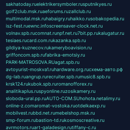
sakhatoday.ru
elektrikersymboler.ru
sputnikyes.ru
golf2club.msk.ru
aeforums.ru
zallclub.ru
multimodal.msk.ru
habaigry.ru
haikko.ru
sobakopedia.ru
isz-fest.ru
ewnc.info
screensaver-clock.net.ru
volnav.spb.ru
comnat.ru
npf.net.ru
7bit.pp.ru
kalugatur.ru
tesiaes.ru
card.com.ru
kazanka.spb.ru
gildiya-kuznecov.ru
kameryboavision.ru
griffoncom.spb.ru
fabrika-emotsiy.ru
PARK-MATROSOVA.RU
agat.spb.ru
avtoyurist-moskva1.ru
hardware.org.ru
схема-авто.рф
dg-lab.ru
angrup.ru
recruiter.spb.ru
music8.spb.ru
krsk124.ru
kubok.spb.ru
romanofforex.ru
analitikaplus.ru
spyonline.ru
zosikamery.ru
sloboda-ural.pp.ru
AUTO-COM.SU
hohota.net
alimy.ru
online-z.com
aromat-vostoka.ru
otdelkaexp.ru
mobilvest.ru
bbd.net.ru
mebelshop.msk.ru
smp-forum.ru
bastion-td.ru
kosmoscreative.ru
avrmotors.ru
art-galadesign.ru
tiffany-c.ru