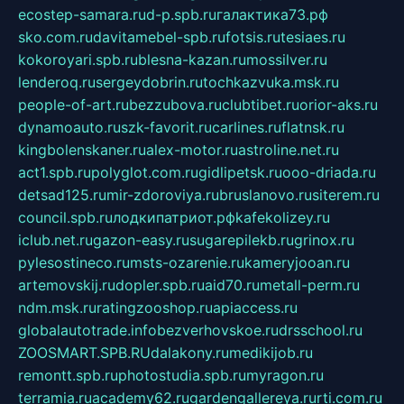
ecostep-samara.ru
d-p.spb.ru
галактика73.рф
sko.com.ru
davitamebel-spb.ru
fotsis.ru
tesiaes.ru
kokoroyari.spb.ru
blesna-kazan.ru
mossilver.ru
lenderoq.ru
sergeydobrin.ru
tochkazvuka.msk.ru
people-of-art.ru
bezzubova.ru
clubtibet.ru
orior-aks.ru
dynamoauto.ru
szk-favorit.ru
carlines.ru
flatnsk.ru
kingbolenskaner.ru
alex-motor.ru
astroline.net.ru
act1.spb.ru
polyglot.com.ru
gidlipetsk.ru
ooo-driada.ru
detsad125.ru
mir-zdoroviya.ru
bruslanovo.ru
siterem.ru
council.spb.ru
лодкипатриот.рф
kafekolizey.ru
iclub.net.ru
gazon-easy.ru
sugarepilekb.ru
grinox.ru
pylesostineco.ru
msts-ozarenie.ru
kameryjooan.ru
artemovskij.ru
dopler.spb.ru
aid70.ru
metall-perm.ru
ndm.msk.ru
ratingzooshop.ru
apiaccess.ru
globalautotrade.info
bezverhovskoe.ru
drsschool.ru
ZOOSMART.SPB.RU
dalakony.ru
medikijob.ru
remontt.spb.ru
photostudia.spb.ru
myragon.ru
terramia.ru
academy62.ru
gardengallereya.ru
rti.com.ru