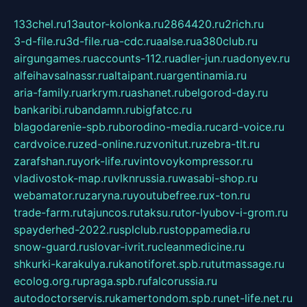
133chel.ru
13autor-kolonka.ru
2864420.ru
2rich.ru
3-d-file.ru
3d-file.ru
a-cdc.ru
aalse.ru
a380club.ru
airgungames.ru
accounts-112.ru
adler-jun.ru
adonyev.ru
alfeihavsalnassr.ru
altaipant.ru
argentinamia.ru
aria-family.ru
arkrym.ru
ashanet.ru
belgorod-day.ru
bankaribi.ru
bandamn.ru
bigfatcc.ru
blagodarenie-spb.ru
borodino-media.ru
card-voice.ru
cardvoice.ru
zed-online.ru
zvonitut.ru
zebra-tlt.ru
zarafshan.ru
york-life.ru
vintovoykompressor.ru
vladivostok-map.ru
vlknrussia.ru
wasabi-shop.ru
webamator.ru
zaryna.ru
youtubefree.ru
x-ton.ru
trade-farm.ru
tajuncos.ru
taksu.ru
tor-lyubov-i-grom.ru
spayderhed-2022.ru
splclub.ru
stoppamedia.ru
snow-guard.ru
slovar-ivrit.ru
cleanmedicine.ru
shkurki-karakulya.ru
kanotiforet.spb.ru
tutmassage.ru
ecolog.org.ru
praga.spb.ru
falcorussia.ru
autodoctorservis.ru
kamertondom.spb.ru
net-life.net.ru