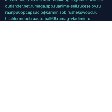
outlander.net.ru
maga.spb.ru
anime-sell.ru
keseloy.ru
газприборсервис.рф
karmin.spb.ru
shekswood.ru
tischlermebel.ru
automall66.ru
mag-vladimir.ru
yardbar.ru
kiwitour.spb.ru
indesign.com.ru
freestylemebel.ru
bany-samara.ru
rsei.ru
naidisvoyput.ru
mgsn-invest.ru
ipkamerasannce.ru
alicante-house.ru
ibelka74.ru
cozyhouse.info
vlkargalev-studio.ru
700mb.ru
figura-ufa.ru
alina-live.ru
belarusiannews.ru
womenknow.ru
dos-vniimk.ru
sega.net.ru
dv.net.ru
phenomenonsofhistory.com
telesputnik.net.ru
wall.pp.ru
pylesosroidmi.ru
gtc-clan.ru
cligs.ru
bibikazap.ru
popova.org.ru
netwhistler.spb.ru
bellvil.ru
bonzon.ru
iss-vladik.ru
defiparis.net.ru
las-gryzas.ru
amku.ru
electednews.spb.ru
feather.org.ru
spar72.ru
tankiigri.ru
dominus.com.ru
ibtree.ru
sanykool.pp.ru
unixlib.org.ru
menatep.spb.ru
gartenterrassen.ru
printeka.ru