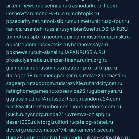
artem-news.ru
biserinca.ru
krasnodarkurort.com
imshowtv.ru
mebel-v-tule.ru
mobtopik.ru
pcsecurity.net.ru
tool-sib.ru
multimetrunit.ru
sp-tour.ru
fan-cs.ru
santeh-russia.ru
symbian9.net.ru
DSHAIR.RU
tmmotors.spb.ru
xjocuricopii.com
musavtomat.msk.ru
obustrojdom.ru
sovetcik.ru
ybaranovskaya.ru
ppknews.ru
cult-alshei.ru
JAPANRUSSIA.RU
proekciyamebel.ru
imper-finans.ru
rim.org.ru
glamourai.ru
brassminus.ru
zabor-pro.ru
ftn.pp.ru
dorogoe58.ru
laimengpacker.ru
kuzova-zapchasti.ru
sageerp.ru
taxodrom.ru
dsrazvitie.ru
hardcity.net.ru
ratinghomegames.ru
topservice25.ru
gubernyan.ru
gtglasslined.ru
ii4.ru
tssport.spb.ru
andorra24.com
blackwallstreet.ru
oboimos.ru
optim-doors.com.ru
ikuch.ru
nycr.org.ru
npa21.ru
vremya-ch.spb.ru
desert000.ru
ivtorgi.ru
ifiori.ru
catalog-statei.ru
dcv.org.ru
spetsmaster174.ru
ipkameryhiseeu.ru
dum26.ru
ruspol.spb.ru
fr-opendp.ru
kam-solnyshko.ru