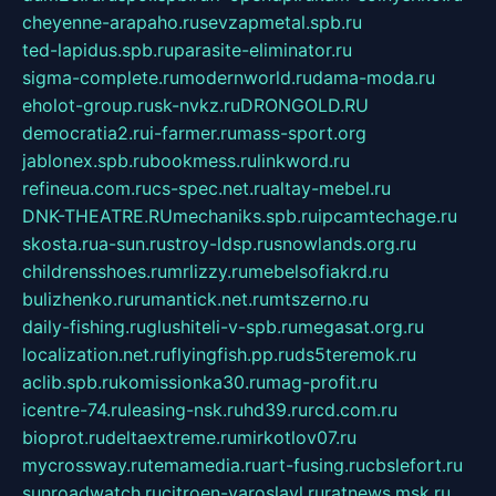
cheyenne-arapaho.ru
sevzapmetal.spb.ru
ted-lapidus.spb.ru
parasite-eliminator.ru
sigma-complete.ru
modernworld.ru
dama-moda.ru
eholot-group.ru
sk-nvkz.ru
DRONGOLD.RU
democratia2.ru
i-farmer.ru
mass-sport.org
jablonex.spb.ru
bookmess.ru
linkword.ru
refineua.com.ru
cs-spec.net.ru
altay-mebel.ru
DNK-THEATRE.RU
mechaniks.spb.ru
ipcamtechage.ru
skosta.ru
a-sun.ru
stroy-ldsp.ru
snowlands.org.ru
childrensshoes.ru
mrlizzy.ru
mebelsofiakrd.ru
bulizhenko.ru
rumantick.net.ru
mtszerno.ru
daily-fishing.ru
glushiteli-v-spb.ru
megasat.org.ru
localization.net.ru
flyingfish.pp.ru
ds5teremok.ru
aclib.spb.ru
komissionka30.ru
mag-profit.ru
icentre-74.ru
leasing-nsk.ru
hd39.ru
rcd.com.ru
bioprot.ru
deltaextreme.ru
mirkotlov07.ru
mycrossway.ru
temamedia.ru
art-fusing.ru
cbslefort.ru
sunroadwatch.ru
citroen-yaroslavl.ru
ratnews.msk.ru