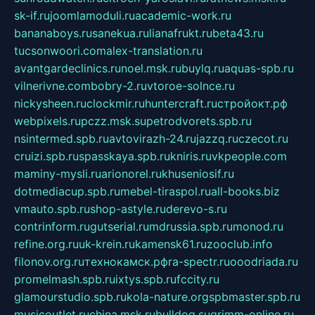
sk-if.ru
joomlamoduli.ru
academic-work.ru
bananaboys.ru
sanekua.ru
lianafrukt.ru
beta43.ru
tucsonwoori.com
alex-translation.ru
avantgardeclinics.ru
noel.msk.ru
buylq.ru
aquas-spb.ru
vilnerivne.com
bobry-2.ru
vtoroe-solnce.ru
nickysheen.ru
clockmir.ru
huntercraft.ru
стройокт.рф
webpixels.ru
pczz.msk.su
petrodvorets.spb.ru
nsintermed.spb.ru
avtovirazh-24.ru
jazzq.ru
czecot.ru
cruizi.spb.ru
spasskaya.spb.ru
kniris.ru
vkpeople.com
maminy-mysli.ru
arionorel.ru
khuseniosif.ru
dotmediacup.spb.ru
mebel-tiraspol.ru
all-books.biz
vmauto.spb.ru
shop-astyle.ru
derevo-s.ru
contrinform.ru
gutserial.ru
mdrussia.spb.ru
monod.ru
refine.org.ru
uk-krein.ru
kamensk61.ru
zooclub.info
filonov.org.ru
технокамск.рф
ra-spectr.ru
ooodriada.ru
promelmash.spb.ru
ixtys.spb.ru
fccity.ru
glamourstudio.spb.ru
kola-nature.org
spbmaster.spb.ru
musicoutlet.ru
china.msk.ru
bulldog.su
grimm-online.ru