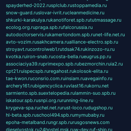
spayderhed-2022.ru
splclub.ru
stoppamedia.ru
snow-guard.ru
slovar-ivrit.ru
cleanmedicine.ru
shkurki-karakulya.ru
kanotiforet.spb.ru
tutmassage.ru
ecolog.org.ru
praga.spb.ru
falcorussia.ru
autodoctorservis.ru
kamertondom.spb.ru
net-life.net.ru
avto-vozim.ru
sakhcamera.ru
alliance-electro.spb.ru
stroyavt.ru
controlweb1.ru
tdsak74.ru
kinzozo-ru.ru
kvotka.ru
iron-snab.ru
costa-bella.ru
eugrus.pp.ru
associaciya39.ru
primexpo.spb.ru
bezmorchin.ru
ia2.ru
cpt21.ru
ispecspb.ru
regahost.ru
kolosok-elita.ru
tae-kwon.ru
consrio.com.ru
insiam.ru
avegainfo.ru
archery161.ru
bigencyclica.ru
vlast16.ru
korru.net
sarmiento.spb.su
extelopedia.ru
lammin-suo.spb.ru
iskatour.spb.ru
snpi.org.ru
running-line.ru
krygeva-spa.ru
chel.net.ru
rust-loco.ru
dugshop.ru
hl-beta.spb.ru
school494.spb.ru
mymubaby.ru
epoha-metalband.ru
ngr.spb.ru
rusgosnews.com
dieselvostok.ru
24hostel.msk.ru
w-dev.ru
f-ship.ru