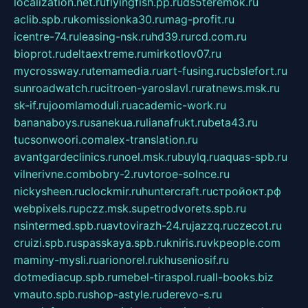
localization.net.ru
flyingfish.pp.ru
ds5teremok.ru
aclib.spb.ru
komissionka30.ru
mag-profit.ru
icentre-74.ru
leasing-nsk.ru
hd39.ru
rcd.com.ru
bioprot.ru
deltaextreme.ru
mirkotlov07.ru
mycrossway.ru
temamedia.ru
art-fusing.ru
cbslefort.ru
sunroadwatch.ru
citroen-yaroslavl.ru
ratnews.msk.ru
sk-if.ru
joomlamoduli.ru
academic-work.ru
bananaboys.ru
sanekua.ru
lianafrukt.ru
beta43.ru
tucsonwoori.com
alex-translation.ru
avantgardeclinics.ru
noel.msk.ru
buylq.ru
aquas-spb.ru
vilnerivne.com
bobry-2.ru
vtoroe-solnce.ru
nickysheen.ru
clockmir.ru
huntercraft.ru
стройокт.рф
webpixels.ru
pczz.msk.su
petrodvorets.spb.ru
nsintermed.spb.ru
avtovirazh-24.ru
jazzq.ru
czecot.ru
cruizi.spb.ru
spasskaya.spb.ru
kniris.ru
vkpeople.com
maminy-mysli.ru
arionorel.ru
khuseniosif.ru
dotmediacup.spb.ru
mebel-tiraspol.ru
all-books.biz
vmauto.spb.ru
shop-astyle.ru
derevo-s.ru