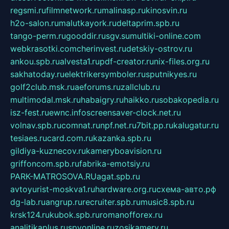
regsmi.ru
filmnetwork.ru
malinasp.ru
kinosvin.ru
h2o-salon.ru
malutkayork.ru
deltaprim.spb.ru
tango-perm.ru
gooddir.ru
sgv.su
multiki-online.com
webkrasotki.com
cherinvest.ru
detskiy-ostrov.ru
ankou.spb.ru
alvesta1.ru
pdf-creator.ru
nix-files.org.ru
sakhatoday.ru
elektrikersymboler.ru
sputnikyes.ru
golf2club.msk.ru
aeforums.ru
zallclub.ru
multimodal.msk.ru
habaigry.ru
haikko.ru
sobakopedia.ru
isz-fest.ru
ewnc.info
screensaver-clock.net.ru
volnav.spb.ru
comnat.ru
npf.net.ru
7bit.pp.ru
kalugatur.ru
tesiaes.ru
card.com.ru
kazanka.spb.ru
gildiya-kuznecov.ru
kameryboavision.ru
griffoncom.spb.ru
fabrika-emotsiy.ru
PARK-MATROSOVA.RU
agat.spb.ru
avtoyurist-moskva1.ru
hardware.org.ru
схема-авто.рф
dg-lab.ru
angrup.ru
recruiter.spb.ru
music8.spb.ru
krsk124.ru
kubok.spb.ru
romanofforex.ru
analitikaplus.ru
spyonline.ru
zosikamery.ru