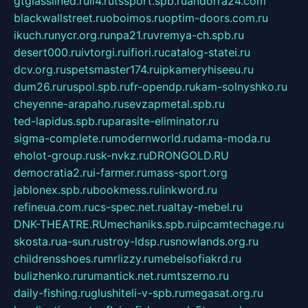
gtglasslined.ru
ii4.ru
tssport.spb.ru
andorra24.com
blackwallstreet.ru
oboimos.ru
optim-doors.com.ru
ikuch.ru
nycr.org.ru
npa21.ru
vremya-ch.spb.ru
desert000.ru
ivtorgi.ru
ifiori.ru
catalog-statei.ru
dcv.org.ru
spetsmaster174.ru
ipkameryhiseeu.ru
dum26.ru
ruspol.spb.ru
fr-opendp.ru
kam-solnyshko.ru
cheyenne-arapaho.ru
sevzapmetal.spb.ru
ted-lapidus.spb.ru
parasite-eliminator.ru
sigma-complete.ru
modernworld.ru
dama-moda.ru
eholot-group.ru
sk-nvkz.ru
DRONGOLD.RU
democratia2.ru
i-farmer.ru
mass-sport.org
jablonex.spb.ru
bookmess.ru
linkword.ru
refineua.com.ru
cs-spec.net.ru
altay-mebel.ru
DNK-THEATRE.RU
mechaniks.spb.ru
ipcamtechage.ru
skosta.ru
a-sun.ru
stroy-ldsp.ru
snowlands.org.ru
childrensshoes.ru
mrlizzy.ru
mebelsofiakrd.ru
bulizhenko.ru
rumantick.net.ru
mtszerno.ru
daily-fishing.ru
glushiteli-v-spb.ru
megasat.org.ru