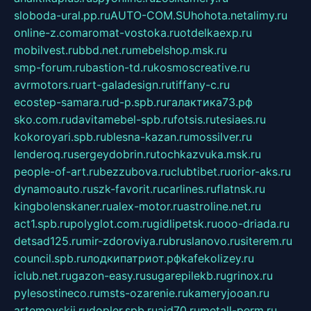
sloboda-ural.pp.ru
AUTO-COM.SU
hohota.net
alimy.ru
online-z.com
aromat-vostoka.ru
otdelkaexp.ru
mobilvest.ru
bbd.net.ru
mebelshop.msk.ru
smp-forum.ru
bastion-td.ru
kosmoscreative.ru
avrmotors.ru
art-galadesign.ru
tiffany-c.ru
ecostep-samara.ru
d-p.spb.ru
галактика73.рф
sko.com.ru
davitamebel-spb.ru
fotsis.ru
tesiaes.ru
kokoroyari.spb.ru
blesna-kazan.ru
mossilver.ru
lenderoq.ru
sergeydobrin.ru
tochkazvuka.msk.ru
people-of-art.ru
bezzubova.ru
clubtibet.ru
orior-aks.ru
dynamoauto.ru
szk-favorit.ru
carlines.ru
flatnsk.ru
kingbolenskaner.ru
alex-motor.ru
astroline.net.ru
act1.spb.ru
polyglot.com.ru
gidlipetsk.ru
ooo-driada.ru
detsad125.ru
mir-zdoroviya.ru
bruslanovo.ru
siterem.ru
council.spb.ru
лодкипатриот.рф
kafekolizey.ru
iclub.net.ru
gazon-easy.ru
sugarepilekb.ru
grinox.ru
pylesostineco.ru
msts-ozarenie.ru
kameryjooan.ru
artemovskij.ru
dopler.spb.ru
aid70.ru
metall-perm.ru