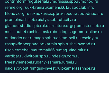
contrinform.ru
gutserial.ru
mdrussia.spb.ru
monod.ru
refine.org.ru
uk-krein.ru
kamensk61.ru
zooclub.info
filonov.org.ru
технокамск.рф
ra-spectr.ru
ooodriada.ru
promelmash.spb.ru
ixtys.spb.ru
fccity.ru
glamourstudio.spb.ru
kola-nature.org
spbmaster.spb.ru
musicoutlet.ru
china.msk.ru
bulldog.su
grimm-online.ru
outlander.net.ru
maga.spb.ru
anime-sell.ru
keseloy.ru
газприборсервис.рф
karmin.spb.ru
shekswood.ru
tischlermebel.ru
automall66.ru
mag-vladimir.ru
yardbar.ru
kiwitour.spb.ru
indesign.com.ru
freestylemebel.ru
bany-samara.ru
rsei.ru
naidisvoyput.ru
mgsn-invest.ru
ipkamerasannce.ru
alicante-house.ru
ibelka74.ru
cozyhouse.info
vlkargalev-studio.ru
700mb.ru
figura-ufa.ru
alina-live.ru
belarusiannews.ru
womenknow.ru
dos-vniimk.ru
sega.net.ru
dv.net.ru
phenomenonsofhistory.com
telesputnik.net.ru
wall.pp.ru
pylesosroidmi.ru
gtc-clan.ru
cligs.ru
bibikazap.ru
popova.org.ru