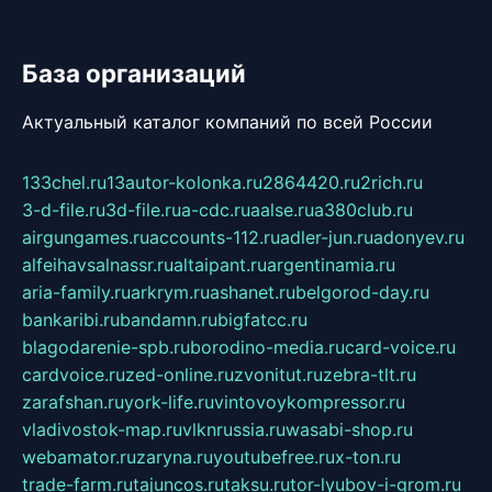
База организаций
Актуальный каталог компаний по всей России
133chel.ru
13autor-kolonka.ru
2864420.ru
2rich.ru
3-d-file.ru
3d-file.ru
a-cdc.ru
aalse.ru
a380club.ru
airgungames.ru
accounts-112.ru
adler-jun.ru
adonyev.ru
alfeihavsalnassr.ru
altaipant.ru
argentinamia.ru
aria-family.ru
arkrym.ru
ashanet.ru
belgorod-day.ru
bankaribi.ru
bandamn.ru
bigfatcc.ru
blagodarenie-spb.ru
borodino-media.ru
card-voice.ru
cardvoice.ru
zed-online.ru
zvonitut.ru
zebra-tlt.ru
zarafshan.ru
york-life.ru
vintovoykompressor.ru
vladivostok-map.ru
vlknrussia.ru
wasabi-shop.ru
webamator.ru
zaryna.ru
youtubefree.ru
x-ton.ru
trade-farm.ru
tajuncos.ru
taksu.ru
tor-lyubov-i-grom.ru