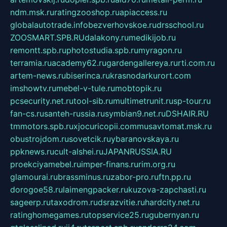
ndm.msk.ru
ratingzooshop.ru
apiaccess.ru
globalautotrade.info
bezverhovskoe.ru
drsschool.ru
ZOOSMART.SPB.RU
dalakony.ru
medikijob.ru
remontt.spb.ru
photostudia.spb.ru
myragon.ru
terramia.ru
academy62.ru
gardengallereya.ru
rti.com.ru
artem-news.ru
biserinca.ru
krasnodarkurort.com
imshowtv.ru
mebel-v-tule.ru
mobtopik.ru
pcsecurity.net.ru
tool-sib.ru
multimetrunit.ru
sp-tour.ru
fan-cs.ru
santeh-russia.ru
symbian9.net.ru
DSHAIR.RU
tmmotors.spb.ru
xjocuricopii.com
musavtomat.msk.ru
obustrojdom.ru
sovetcik.ru
ybaranovskaya.ru
ppknews.ru
cult-alshei.ru
JAPANRUSSIA.RU
proekciyamebel.ru
imper-finans.ru
rim.org.ru
glamourai.ru
brassminus.ru
zabor-pro.ru
ftn.pp.ru
dorogoe58.ru
laimengpacker.ru
kuzova-zapchasti.ru
sageerp.ru
taxodrom.ru
dsrazvitie.ru
hardcity.net.ru
ratinghomegames.ru
topservice25.ru
gubernyan.ru