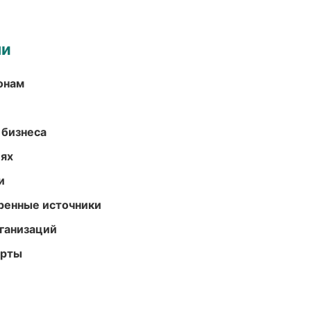
ми
онам
 бизнеса
иях
и
еренные источники
ганизаций
арты