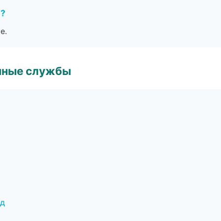
е?
е.
чные службы
ад