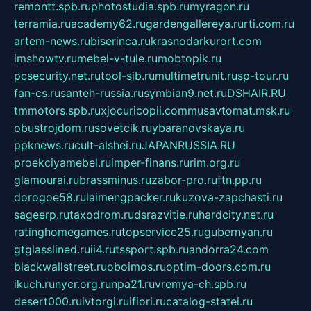
remontt.spb.ru
photostudia.spb.ru
myragon.ru
terramia.ru
academy62.ru
gardengallereya.ru
rti.com.ru
artem-news.ru
biserinca.ru
krasnodarkurort.com
imshowtv.ru
mebel-v-tule.ru
mobtopik.ru
pcsecurity.net.ru
tool-sib.ru
multimetrunit.ru
sp-tour.ru
fan-cs.ru
santeh-russia.ru
symbian9.net.ru
DSHAIR.RU
tmmotors.spb.ru
xjocuricopii.com
musavtomat.msk.ru
obustrojdom.ru
sovetcik.ru
ybaranovskaya.ru
ppknews.ru
cult-alshei.ru
JAPANRUSSIA.RU
proekciyamebel.ru
imper-finans.ru
rim.org.ru
glamourai.ru
brassminus.ru
zabor-pro.ru
ftn.pp.ru
dorogoe58.ru
laimengpacker.ru
kuzova-zapchasti.ru
sageerp.ru
taxodrom.ru
dsrazvitie.ru
hardcity.net.ru
ratinghomegames.ru
topservice25.ru
gubernyan.ru
gtglasslined.ru
ii4.ru
tssport.spb.ru
andorra24.com
blackwallstreet.ru
oboimos.ru
optim-doors.com.ru
ikuch.ru
nycr.org.ru
npa21.ru
vremya-ch.spb.ru
desert000.ru
ivtorgi.ru
ifiori.ru
catalog-statei.ru