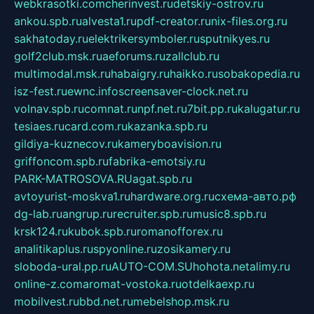
webkrasotki.com
cherinvest.ru
detskiy-ostrov.ru
ankou.spb.ru
alvesta1.ru
pdf-creator.ru
nix-files.org.ru
sakhatoday.ru
elektrikersymboler.ru
sputnikyes.ru
golf2club.msk.ru
aeforums.ru
zallclub.ru
multimodal.msk.ru
habaigry.ru
haikko.ru
sobakopedia.ru
isz-fest.ru
ewnc.info
screensaver-clock.net.ru
volnav.spb.ru
comnat.ru
npf.net.ru
7bit.pp.ru
kalugatur.ru
tesiaes.ru
card.com.ru
kazanka.spb.ru
gildiya-kuznecov.ru
kameryboavision.ru
griffoncom.spb.ru
fabrika-emotsiy.ru
PARK-MATROSOVA.RU
agat.spb.ru
avtoyurist-moskva1.ru
hardware.org.ru
схема-авто.рф
dg-lab.ru
angrup.ru
recruiter.spb.ru
music8.spb.ru
krsk124.ru
kubok.spb.ru
romanofforex.ru
analitikaplus.ru
spyonline.ru
zosikamery.ru
sloboda-ural.pp.ru
AUTO-COM.SU
hohota.net
alimy.ru
online-z.com
aromat-vostoka.ru
otdelkaexp.ru
mobilvest.ru
bbd.net.ru
mebelshop.msk.ru