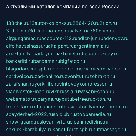
Актуальный каталог компаний по всей России
133chel.ru
13autor-kolonka.ru
2864420.ru
2rich.ru
3-d-file.ru
3d-file.ru
a-cdc.ru
aalse.ru
a380club.ru
airgungames.ru
accounts-112.ru
adler-jun.ru
adonyev.ru
alfeihavsalnassr.ru
altaipant.ru
argentinamia.ru
aria-family.ru
arkrym.ru
ashanet.ru
belgorod-day.ru
bankaribi.ru
bandamn.ru
bigfatcc.ru
blagodarenie-spb.ru
borodino-media.ru
card-voice.ru
cardvoice.ru
zed-online.ru
zvonitut.ru
zebra-tlt.ru
zarafshan.ru
york-life.ru
vintovoykompressor.ru
vladivostok-map.ru
vlknrussia.ru
wasabi-shop.ru
webamator.ru
zaryna.ru
youtubefree.ru
x-ton.ru
trade-farm.ru
tajuncos.ru
taksu.ru
tor-lyubov-i-grom.ru
spayderhed-2022.ru
splclub.ru
stoppamedia.ru
snow-guard.ru
slovar-ivrit.ru
cleanmedicine.ru
shkurki-karakulya.ru
kanotiforet.spb.ru
tutmassage.ru