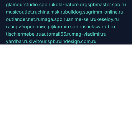
glamourstudio.spb.ru
kola-nature.org
spbmaster.spb.ru
musicoutlet.ru
china.msk.ru
bulldog.su
grimm-online.ru
outlander.net.ru
maga.spb.ru
anime-sell.ru
keseloy.ru
газприборсервис.рф
karmin.spb.ru
shekswood.ru
tischlermebel.ru
automall66.ru
mag-vladimir.ru
yardbar.ru
kiwitour.spb.ru
indesign.com.ru
freestylemebel.ru
bany-samara.ru
rsei.ru
naidisvoyput.ru
mgsn-invest.ru
ipkamerasannce.ru
alicante-house.ru
ibelka74.ru
cozyhouse.info
vlkargalev-studio.ru
700mb.ru
figura-ufa.ru
alina-live.ru
belarusiannews.ru
womenknow.ru
dos-vniimk.ru
sega.net.ru
dv.net.ru
phenomenonsofhistory.com
telesputnik.net.ru
wall.pp.ru
pylesosroidmi.ru
gtc-clan.ru
cligs.ru
bibikazap.ru
popova.org.ru
netwhistler.spb.ru
bellvil.ru
bonzon.ru
iss-vladik.ru
defiparis.net.ru
las-gryzas.ru
amku.ru
electednews.spb.ru
feather.org.ru
spar72.ru
tankiigri.ru
dominus.com.ru
ibtree.ru
sanykool.pp.ru
unixlib.org.ru