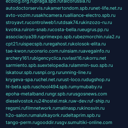
ecolog.org.ru
praga.spb.ru
falcorussia.ru
autodoctorservis.ru
kamertondom.spb.ru
net-life.net.ru
avto-vozim.ru
sakhcamera.ru
alliance-electro.spb.ru
stroyavt.ru
controlweb1.ru
tdsak74.ru
kinzozo-ru.ru
kvotka.ru
iron-snab.ru
costa-bella.ru
eugrus.pp.ru
associaciya39.ru
primexpo.spb.ru
bezmorchin.ru
ia2.ru
cpt21.ru
ispecspb.ru
regahost.ru
kolosok-elita.ru
tae-kwon.ru
consrio.com.ru
insiam.ru
avegainfo.ru
archery161.ru
bigencyclica.ru
vlast16.ru
korru.net
sarmiento.spb.su
extelopedia.ru
lammin-suo.spb.ru
iskatour.spb.ru
snpi.org.ru
running-line.ru
krygeva-spa.ru
chel.net.ru
rust-loco.ru
dugshop.ru
hl-beta.spb.ru
school494.spb.ru
mymubaby.ru
epoha-metalband.ru
ngr.spb.ru
rusgosnews.com
dieselvostok.ru
24hostel.msk.ru
w-dev.ru
f-ship.ru
regsmi.ru
filmnetwork.ru
malinasp.ru
kinosvin.ru
h2o-salon.ru
malutkayork.ru
deltaprim.spb.ru
tango-perm.ru
gooddir.ru
sgv.su
multiki-online.com