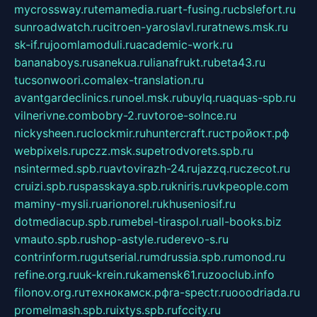
mycrossway.ru
temamedia.ru
art-fusing.ru
cbslefort.ru
sunroadwatch.ru
citroen-yaroslavl.ru
ratnews.msk.ru
sk-if.ru
joomlamoduli.ru
academic-work.ru
bananaboys.ru
sanekua.ru
lianafrukt.ru
beta43.ru
tucsonwoori.com
alex-translation.ru
avantgardeclinics.ru
noel.msk.ru
buylq.ru
aquas-spb.ru
vilnerivne.com
bobry-2.ru
vtoroe-solnce.ru
nickysheen.ru
clockmir.ru
huntercraft.ru
стройокт.рф
webpixels.ru
pczz.msk.su
petrodvorets.spb.ru
nsintermed.spb.ru
avtovirazh-24.ru
jazzq.ru
czecot.ru
cruizi.spb.ru
spasskaya.spb.ru
kniris.ru
vkpeople.com
maminy-mysli.ru
arionorel.ru
khuseniosif.ru
dotmediacup.spb.ru
mebel-tiraspol.ru
all-books.biz
vmauto.spb.ru
shop-astyle.ru
derevo-s.ru
contrinform.ru
gutserial.ru
mdrussia.spb.ru
monod.ru
refine.org.ru
uk-krein.ru
kamensk61.ru
zooclub.info
filonov.org.ru
технокамск.рф
ra-spectr.ru
ooodriada.ru
promelmash.spb.ru
ixtys.spb.ru
fccity.ru