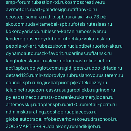
smp-forum.ru
bastion-td.ru
kosmoscreative.ru
avrmotors.ru
art-galadesign.ru
tiffany-c.ru
ecostep-samara.ru
d-p.spb.ru
галактика73.рф
sko.com.ru
davitamebel-spb.ru
fotsis.ru
tesiaes.ru
kokoroyari.spb.ru
blesna-kazan.ru
mossilver.ru
lenderoq.ru
sergeydobrin.ru
tochkazvuka.msk.ru
people-of-art.ru
bezzubova.ru
clubtibet.ru
orior-aks.ru
dynamoauto.ru
szk-favorit.ru
carlines.ru
flatnsk.ru
kingbolenskaner.ru
alex-motor.ru
astroline.net.ru
act1.spb.ru
polyglot.com.ru
gidlipetsk.ru
ooo-driada.ru
detsad125.ru
mir-zdoroviya.ru
bruslanovo.ru
siterem.ru
council.spb.ru
лодкипатриот.рф
kafekolizey.ru
iclub.net.ru
gazon-easy.ru
sugarepilekb.ru
grinox.ru
pylesostineco.ru
msts-ozarenie.ru
kameryjooan.ru
artemovskij.ru
dopler.spb.ru
aid70.ru
metall-perm.ru
ndm.msk.ru
ratingzooshop.ru
apiaccess.ru
globalautotrade.info
bezverhovskoe.ru
drsschool.ru
ZOOSMART.SPB.RU
dalakony.ru
medikijob.ru