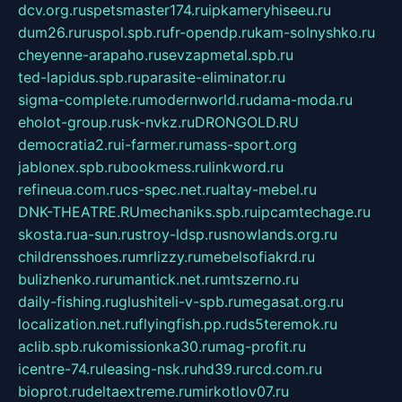
dcv.org.ru
spetsmaster174.ru
ipkameryhiseeu.ru
dum26.ru
ruspol.spb.ru
fr-opendp.ru
kam-solnyshko.ru
cheyenne-arapaho.ru
sevzapmetal.spb.ru
ted-lapidus.spb.ru
parasite-eliminator.ru
sigma-complete.ru
modernworld.ru
dama-moda.ru
eholot-group.ru
sk-nvkz.ru
DRONGOLD.RU
democratia2.ru
i-farmer.ru
mass-sport.org
jablonex.spb.ru
bookmess.ru
linkword.ru
refineua.com.ru
cs-spec.net.ru
altay-mebel.ru
DNK-THEATRE.RU
mechaniks.spb.ru
ipcamtechage.ru
skosta.ru
a-sun.ru
stroy-ldsp.ru
snowlands.org.ru
childrensshoes.ru
mrlizzy.ru
mebelsofiakrd.ru
bulizhenko.ru
rumantick.net.ru
mtszerno.ru
daily-fishing.ru
glushiteli-v-spb.ru
megasat.org.ru
localization.net.ru
flyingfish.pp.ru
ds5teremok.ru
aclib.spb.ru
komissionka30.ru
mag-profit.ru
icentre-74.ru
leasing-nsk.ru
hd39.ru
rcd.com.ru
bioprot.ru
deltaextreme.ru
mirkotlov07.ru