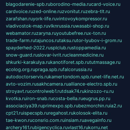
blagodarenie-spb.ru
borodino-media.ru
card-voice.ru
cardvoice.ru
zed-online.ru
zvonitut.ru
zebra-tlt.ru
zarafshan.ru
york-life.ru
vintovoykompressor.ru
vladivostok-map.ru
vlknrussia.ru
wasabi-shop.ru
webamator.ru
zaryna.ru
youtubefree.ru
x-ton.ru
trade-farm.ru
tajuncos.ru
taksu.ru
tor-lyubov-i-grom.ru
spayderhed-2022.ru
splclub.ru
stoppamedia.ru
snow-guard.ru
slovar-ivrit.ru
cleanmedicine.ru
shkurki-karakulya.ru
kanotiforet.spb.ru
tutmassage.ru
ecolog.org.ru
praga.spb.ru
falcorussia.ru
autodoctorservis.ru
kamertondom.spb.ru
net-life.net.ru
avto-vozim.ru
sakhcamera.ru
alliance-electro.spb.ru
stroyavt.ru
controlweb1.ru
tdsak74.ru
kinzozo-ru.ru
kvotka.ru
iron-snab.ru
costa-bella.ru
eugrus.pp.ru
associaciya39.ru
primexpo.spb.ru
bezmorchin.ru
ia2.ru
cpt21.ru
ispecspb.ru
regahost.ru
kolosok-elita.ru
tae-kwon.ru
consrio.com.ru
insiam.ru
avegainfo.ru
archery161.ru
bigencyclica.ru
vlast16.ru
korru.net