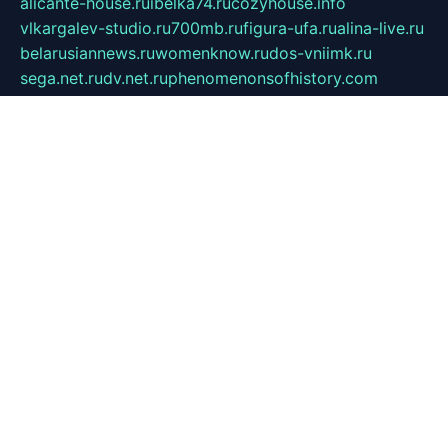
alicante-house.ru
ibelka74.ru
cozyhouse.info
vlkargalev-studio.ru
700mb.ru
figura-ufa.ru
alina-live.ru
belarusiannews.ru
womenknow.ru
dos-vniimk.ru
sega.net.ru
dv.net.ru
phenomenonsofhistory.com
telesputnik.net.ru
wall.pp.ru
pylesosroidmi.ru
gtc-clan.ru
cligs.ru
bibikazap.ru
popova.org.ru
netwhistler.spb.ru
bellvil.ru
bonzon.ru
iss-vladik.ru
defiparis.net.ru
las-gryzas.ru
amku.ru
electednews.spb.ru
feather.org.ru
spar72.ru
tankiigri.ru
dominus.com.ru
ibtree.ru
sanykool.pp.ru
unixlib.org.ru
menatep.spb.ru
gartenterrassen.ru
printeka.ru
skvozilka.com.ru
parkovka-pub.ru
lovemobi.ru
art-ru.ru
emulatorz.com.ru
alucomp.com.ru
tatforum.com.ru
alternativa-profi.ru
dermakler.ru
artsurvey.ru
aredir.ru
khimspas.ru
centr-maxi.ru
2018r.ru
bort-stomer-defort.ru
professional2.ru
gibsons.ru
artselena.ru
art-pilot.ru
ingredient.spb.ru
npfpolimer.spb.ru
argentum.spb.ru
hom-edu.ru