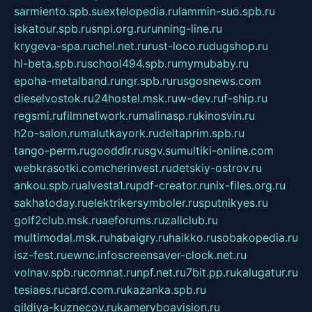
sarmiento.spb.su
extelopedia.ru
lammin-suo.spb.ru
iskatour.spb.ru
snpi.org.ru
running-line.ru
krygeva-spa.ru
chel.net.ru
rust-loco.ru
dugshop.ru
hl-beta.spb.ru
school494.spb.ru
mymubaby.ru
epoha-metalband.ru
ngr.spb.ru
rusgosnews.com
dieselvostok.ru
24hostel.msk.ru
w-dev.ru
f-ship.ru
regsmi.ru
filmnetwork.ru
malinasp.ru
kinosvin.ru
h2o-salon.ru
malutkayork.ru
deltaprim.spb.ru
tango-perm.ru
gooddir.ru
sgv.su
multiki-online.com
webkrasotki.com
cherinvest.ru
detskiy-ostrov.ru
ankou.spb.ru
alvesta1.ru
pdf-creator.ru
nix-files.org.ru
sakhatoday.ru
elektrikersymboler.ru
sputnikyes.ru
golf2club.msk.ru
aeforums.ru
zallclub.ru
multimodal.msk.ru
habaigry.ru
haikko.ru
sobakopedia.ru
isz-fest.ru
ewnc.info
screensaver-clock.net.ru
volnav.spb.ru
comnat.ru
npf.net.ru
7bit.pp.ru
kalugatur.ru
tesiaes.ru
card.com.ru
kazanka.spb.ru
gildiya-kuznecov.ru
kameryboavision.ru