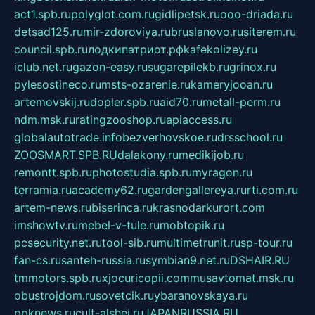
act1.spb.ru
polyglot.com.ru
gidlipetsk.ru
ooo-driada.ru
detsad125.ru
mir-zdoroviya.ru
bruslanovo.ru
siterem.ru
council.spb.ru
лодкипатриот.рф
kafekolizey.ru
iclub.net.ru
gazon-easy.ru
sugarepilekb.ru
grinox.ru
pylesostineco.ru
msts-ozarenie.ru
kameryjooan.ru
artemovskij.ru
dopler.spb.ru
aid70.ru
metall-perm.ru
ndm.msk.ru
ratingzooshop.ru
apiaccess.ru
globalautotrade.info
bezverhovskoe.ru
drsschool.ru
ZOOSMART.SPB.RU
dalakony.ru
medikijob.ru
remontt.spb.ru
photostudia.spb.ru
myragon.ru
terramia.ru
academy62.ru
gardengallereya.ru
rti.com.ru
artem-news.ru
biserinca.ru
krasnodarkurort.com
imshowtv.ru
mebel-v-tule.ru
mobtopik.ru
pcsecurity.net.ru
tool-sib.ru
multimetrunit.ru
sp-tour.ru
fan-cs.ru
santeh-russia.ru
symbian9.net.ru
DSHAIR.RU
tmmotors.spb.ru
xjocuricopii.com
musavtomat.msk.ru
obustrojdom.ru
sovetcik.ru
ybaranovskaya.ru
ppknews.ru
cult-alshei.ru
JAPANRUSSIA.RU