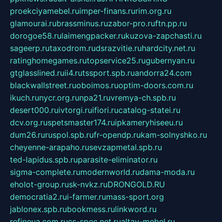
proekciyamebel.ru
imper-finans.ru
rim.org.ru
glamourai.ru
brassminus.ru
zabor-pro.ru
ftn.pp.ru
dorogoe58.ru
laimengpacker.ru
kuzova-zapchasti.ru
sageerp.ru
taxodrom.ru
dsrazvitie.ru
hardcity.net.ru
ratinghomegames.ru
topservice25.ru
gubernyan.ru
gtglasslined.ru
ii4.ru
tssport.spb.ru
andorra24.com
blackwallstreet.ru
oboimos.ru
optim-doors.com.ru
ikuch.ru
nycr.org.ru
npa21.ru
vremya-ch.spb.ru
desert000.ru
ivtorgi.ru
ifiori.ru
catalog-statei.ru
dcv.org.ru
spetsmaster174.ru
ipkameryhiseeu.ru
dum26.ru
ruspol.spb.ru
fr-opendp.ru
kam-solnyshko.ru
cheyenne-arapaho.ru
sevzapmetal.spb.ru
ted-lapidus.spb.ru
parasite-eliminator.ru
sigma-complete.ru
modernworld.ru
dama-moda.ru
eholot-group.ru
sk-nvkz.ru
DRONGOLD.RU
democratia2.ru
i-farmer.ru
mass-sport.org
jablonex.spb.ru
bookmess.ru
linkword.ru
refineua.com.ru
cs-spec.net.ru
altay-mebel.ru