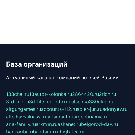
База организаций
Актуальный каталог компаний по всей России
133chel.ru
13autor-kolonka.ru
2864420.ru
2rich.ru
3-d-file.ru
3d-file.ru
a-cdc.ru
aalse.ru
a380club.ru
airgungames.ru
accounts-112.ru
adler-jun.ru
adonyev.ru
alfeihavsalnassr.ru
altaipant.ru
argentinamia.ru
aria-family.ru
arkrym.ru
ashanet.ru
belgorod-day.ru
bankaribi.ru
bandamn.ru
bigfatcc.ru