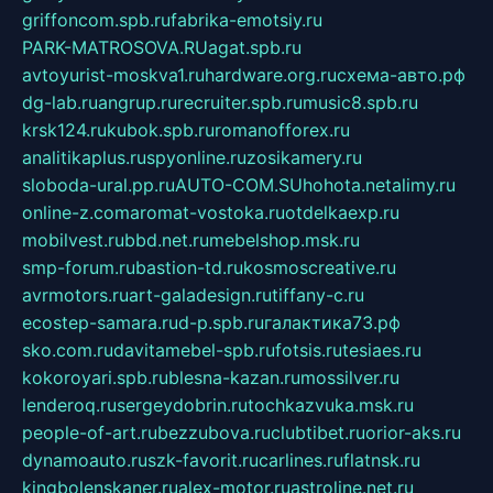
griffoncom.spb.ru
fabrika-emotsiy.ru
PARK-MATROSOVA.RU
agat.spb.ru
avtoyurist-moskva1.ru
hardware.org.ru
схема-авто.рф
dg-lab.ru
angrup.ru
recruiter.spb.ru
music8.spb.ru
krsk124.ru
kubok.spb.ru
romanofforex.ru
analitikaplus.ru
spyonline.ru
zosikamery.ru
sloboda-ural.pp.ru
AUTO-COM.SU
hohota.net
alimy.ru
online-z.com
aromat-vostoka.ru
otdelkaexp.ru
mobilvest.ru
bbd.net.ru
mebelshop.msk.ru
smp-forum.ru
bastion-td.ru
kosmoscreative.ru
avrmotors.ru
art-galadesign.ru
tiffany-c.ru
ecostep-samara.ru
d-p.spb.ru
галактика73.рф
sko.com.ru
davitamebel-spb.ru
fotsis.ru
tesiaes.ru
kokoroyari.spb.ru
blesna-kazan.ru
mossilver.ru
lenderoq.ru
sergeydobrin.ru
tochkazvuka.msk.ru
people-of-art.ru
bezzubova.ru
clubtibet.ru
orior-aks.ru
dynamoauto.ru
szk-favorit.ru
carlines.ru
flatnsk.ru
kingbolenskaner.ru
alex-motor.ru
astroline.net.ru