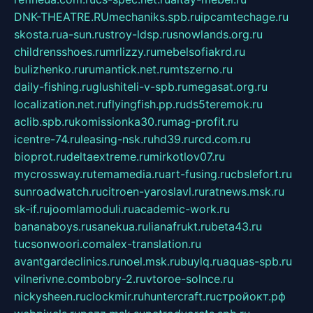
DNK-THEATRE.RU
mechaniks.spb.ru
ipcamtechage.ru
skosta.ru
a-sun.ru
stroy-ldsp.ru
snowlands.org.ru
childrensshoes.ru
mrlizzy.ru
mebelsofiakrd.ru
bulizhenko.ru
rumantick.net.ru
mtszerno.ru
daily-fishing.ru
glushiteli-v-spb.ru
megasat.org.ru
localization.net.ru
flyingfish.pp.ru
ds5teremok.ru
aclib.spb.ru
komissionka30.ru
mag-profit.ru
icentre-74.ru
leasing-nsk.ru
hd39.ru
rcd.com.ru
bioprot.ru
deltaextreme.ru
mirkotlov07.ru
mycrossway.ru
temamedia.ru
art-fusing.ru
cbslefort.ru
sunroadwatch.ru
citroen-yaroslavl.ru
ratnews.msk.ru
sk-if.ru
joomlamoduli.ru
academic-work.ru
bananaboys.ru
sanekua.ru
lianafrukt.ru
beta43.ru
tucsonwoori.com
alex-translation.ru
avantgardeclinics.ru
noel.msk.ru
buylq.ru
aquas-spb.ru
vilnerivne.com
bobry-2.ru
vtoroe-solnce.ru
nickysheen.ru
clockmir.ru
huntercraft.ru
стройокт.рф