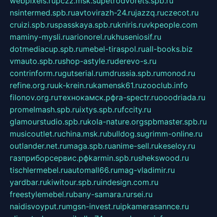
webpixels.ru
pczz.msk.su
petrodvorets.spb.ru
nsintermed.spb.ru
avtovirazh-24.ru
jazzq.ru
czecot.ru
cruizi.spb.ru
spasskaya.spb.ru
kniris.ru
vkpeople.com
maminy-mysli.ru
arionorel.ru
khuseniosif.ru
dotmediacup.spb.ru
mebel-tiraspol.ru
all-books.biz
vmauto.spb.ru
shop-astyle.ru
derevo-s.ru
contrinform.ru
gutserial.ru
mdrussia.spb.ru
monod.ru
refine.org.ru
uk-krein.ru
kamensk61.ru
zooclub.info
filonov.org.ru
технокамск.рф
ra-spectr.ru
ooodriada.ru
promelmash.spb.ru
ixtys.spb.ru
fccity.ru
glamourstudio.spb.ru
kola-nature.org
spbmaster.spb.ru
musicoutlet.ru
china.msk.ru
bulldog.su
grimm-online.ru
outlander.net.ru
maga.spb.ru
anime-sell.ru
keseloy.ru
газприборсервис.рф
karmin.spb.ru
shekswood.ru
tischlermebel.ru
automall66.ru
mag-vladimir.ru
yardbar.ru
kiwitour.spb.ru
indesign.com.ru
freestylemebel.ru
bany-samara.ru
rsei.ru
naidisvoyput.ru
mgsn-invest.ru
ipkamerasannce.ru