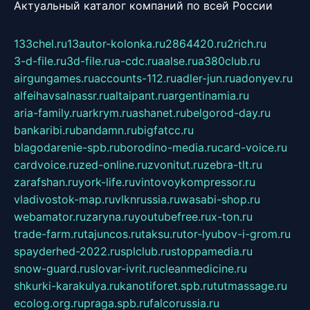
Актуальный каталог компаний по всей России
133chel.ru
13autor-kolonka.ru
2864420.ru
2rich.ru
3-d-file.ru
3d-file.ru
a-cdc.ru
aalse.ru
a380club.ru
airgungames.ru
accounts-112.ru
adler-jun.ru
adonyev.ru
alfeihavsalnassr.ru
altaipant.ru
argentinamia.ru
aria-family.ru
arkrym.ru
ashanet.ru
belgorod-day.ru
bankaribi.ru
bandamn.ru
bigfatcc.ru
blagodarenie-spb.ru
borodino-media.ru
card-voice.ru
cardvoice.ru
zed-online.ru
zvonitut.ru
zebra-tlt.ru
zarafshan.ru
york-life.ru
vintovoykompressor.ru
vladivostok-map.ru
vlknrussia.ru
wasabi-shop.ru
webamator.ru
zaryna.ru
youtubefree.ru
x-ton.ru
trade-farm.ru
tajuncos.ru
taksu.ru
tor-lyubov-i-grom.ru
spayderhed-2022.ru
splclub.ru
stoppamedia.ru
snow-guard.ru
slovar-ivrit.ru
cleanmedicine.ru
shkurki-karakulya.ru
kanotiforet.spb.ru
tutmassage.ru
ecolog.org.ru
praga.spb.ru
falcorussia.ru