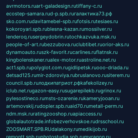
avrmotors.ru
art-galadesign.ru
tiffany-c.ru
ecostep-samara.ru
d-p.spb.ru
галактика73.рф
sko.com.ru
davitamebel-spb.ru
fotsis.ru
tesiaes.ru
kokoroyari.spb.ru
blesna-kazan.ru
mossilver.ru
lenderoq.ru
sergeydobrin.ru
tochkazvuka.msk.ru
people-of-art.ru
bezzubova.ru
clubtibet.ru
orior-aks.ru
dynamoauto.ru
szk-favorit.ru
carlines.ru
flatnsk.ru
kingbolenskaner.ru
alex-motor.ru
astroline.net.ru
act1.spb.ru
polyglot.com.ru
gidlipetsk.ru
ooo-driada.ru
detsad125.ru
mir-zdoroviya.ru
bruslanovo.ru
siterem.ru
council.spb.ru
лодкипатриот.рф
kafekolizey.ru
iclub.net.ru
gazon-easy.ru
sugarepilekb.ru
grinox.ru
pylesostineco.ru
msts-ozarenie.ru
kameryjooan.ru
artemovskij.ru
dopler.spb.ru
aid70.ru
metall-perm.ru
ndm.msk.ru
ratingzooshop.ru
apiaccess.ru
globalautotrade.info
bezverhovskoe.ru
drsschool.ru
ZOOSMART.SPB.RU
dalakony.ru
medikijob.ru
remontt.spb.ru
photostudia.spb.ru
myragon.ru