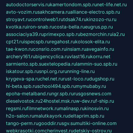
autodoctorservis.ru
kamertondom.spb.ru
net-life.net.ru
avto-vozim.ru
sakhcamera.ru
alliance-electro.spb.ru
stroyavt.ru
controlweb1.ru
tdsak74.ru
kinzozo-ru.ru
kvotka.ru
iron-snab.ru
costa-bella.ru
eugrus.pp.ru
associaciya39.ru
primexpo.spb.ru
bezmorchin.ru
ia2.ru
cpt21.ru
ispecspb.ru
regahost.ru
kolosok-elita.ru
tae-kwon.ru
consrio.com.ru
insiam.ru
avegainfo.ru
archery161.ru
bigencyclica.ru
vlast16.ru
korru.net
sarmiento.spb.su
extelopedia.ru
lammin-suo.spb.ru
iskatour.spb.ru
snpi.org.ru
running-line.ru
krygeva-spa.ru
chel.net.ru
rust-loco.ru
dugshop.ru
hl-beta.spb.ru
school494.spb.ru
mymubaby.ru
epoha-metalband.ru
ngr.spb.ru
rusgosnews.com
dieselvostok.ru
24hostel.msk.ru
w-dev.ru
f-ship.ru
regsmi.ru
filmnetwork.ru
malinasp.ru
kinosvin.ru
h2o-salon.ru
malutkayork.ru
deltaprim.spb.ru
tango-perm.ru
gooddir.ru
sgv.su
multiki-online.com
webkrasotki.com
cherinvest.ru
detskiy-ostrov.ru