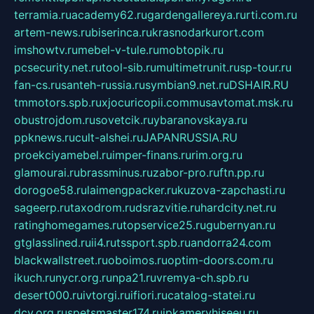
terramia.ru
academy62.ru
gardengallereya.ru
rti.com.ru
artem-news.ru
biserinca.ru
krasnodarkurort.com
imshowtv.ru
mebel-v-tule.ru
mobtopik.ru
pcsecurity.net.ru
tool-sib.ru
multimetrunit.ru
sp-tour.ru
fan-cs.ru
santeh-russia.ru
symbian9.net.ru
DSHAIR.RU
tmmotors.spb.ru
xjocuricopii.com
musavtomat.msk.ru
obustrojdom.ru
sovetcik.ru
ybaranovskaya.ru
ppknews.ru
cult-alshei.ru
JAPANRUSSIA.RU
proekciyamebel.ru
imper-finans.ru
rim.org.ru
glamourai.ru
brassminus.ru
zabor-pro.ru
ftn.pp.ru
dorogoe58.ru
laimengpacker.ru
kuzova-zapchasti.ru
sageerp.ru
taxodrom.ru
dsrazvitie.ru
hardcity.net.ru
ratinghomegames.ru
topservice25.ru
gubernyan.ru
gtglasslined.ru
ii4.ru
tssport.spb.ru
andorra24.com
blackwallstreet.ru
oboimos.ru
optim-doors.com.ru
ikuch.ru
nycr.org.ru
npa21.ru
vremya-ch.spb.ru
desert000.ru
ivtorgi.ru
ifiori.ru
catalog-statei.ru
dcv.org.ru
spetsmaster174.ru
ipkameryhiseeu.ru