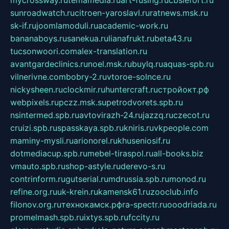
sunroadwatch.ru
citroen-yaroslavl.ru
ratnews.msk.ru
sk-if.ru
joomlamoduli.ru
academic-work.ru
bananaboys.ru
sanekua.ru
lianafrukt.ru
beta43.ru
tucsonwoori.com
alex-translation.ru
avantgardeclinics.ru
noel.msk.ru
buylq.ru
aquas-spb.ru
vilnerivne.com
bobry-2.ru
vtoroe-solnce.ru
nickysheen.ru
clockmir.ru
huntercraft.ru
стройокт.рф
webpixels.ru
pczz.msk.su
petrodvorets.spb.ru
nsintermed.spb.ru
avtovirazh-24.ru
jazzq.ru
czecot.ru
cruizi.spb.ru
spasskaya.spb.ru
kniris.ru
vkpeople.com
maminy-mysli.ru
arionorel.ru
khuseniosif.ru
dotmediacup.spb.ru
mebel-tiraspol.ru
all-books.biz
vmauto.spb.ru
shop-astyle.ru
derevo-s.ru
contrinform.ru
gutserial.ru
mdrussia.spb.ru
monod.ru
refine.org.ru
uk-krein.ru
kamensk61.ru
zooclub.info
filonov.org.ru
технокамск.рф
ra-spectr.ru
ooodriada.ru
promelmash.spb.ru
ixtys.spb.ru
fccity.ru