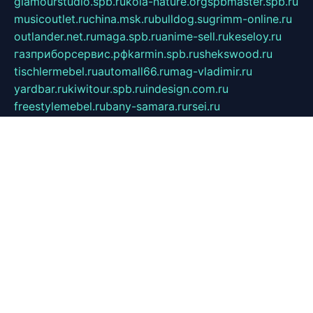
glamourstudio.spb.ru
kola-nature.org
spbmaster.spb.ru
musicoutlet.ru
china.msk.ru
bulldog.su
grimm-online.ru
outlander.net.ru
maga.spb.ru
anime-sell.ru
keseloy.ru
газприборсервис.рф
karmin.spb.ru
shekswood.ru
tischlermebel.ru
automall66.ru
mag-vladimir.ru
yardbar.ru
kiwitour.spb.ru
indesign.com.ru
freestylemebel.ru
bany-samara.ru
rsei.ru
naidisvoyput.ru
mgsn-invest.ru
ipkamerasannce.ru
alicante-house.ru
ibelka74.ru
cozyhouse.info
vlkargalev-studio.ru
700mb.ru
figura-ufa.ru
alina-live.ru
belarusiannews.ru
womenknow.ru
dos-vniimk.ru
sega.net.ru
dv.net.ru
phenomenonsofhistory.com
telesputnik.net.ru
wall.pp.ru
pylesosroidmi.ru
gtc-clan.ru
cligs.ru
bibikazap.ru
popova.org.ru
netwhistler.spb.ru
bellvil.ru
bonzon.ru
iss-vladik.ru
defiparis.net.ru
las-gryzas.ru
amku.ru
electednews.spb.ru
feather.org.ru
spar72.ru
tankiigri.ru
dominus.com.ru
ibtree.ru
sanykool.pp.ru
unixlib.org.ru