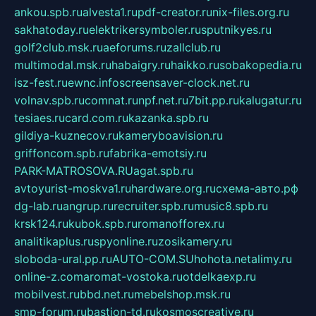
ankou.spb.ru
alvesta1.ru
pdf-creator.ru
nix-files.org.ru
sakhatoday.ru
elektrikersymboler.ru
sputnikyes.ru
golf2club.msk.ru
aeforums.ru
zallclub.ru
multimodal.msk.ru
habaigry.ru
haikko.ru
sobakopedia.ru
isz-fest.ru
ewnc.info
screensaver-clock.net.ru
volnav.spb.ru
comnat.ru
npf.net.ru
7bit.pp.ru
kalugatur.ru
tesiaes.ru
card.com.ru
kazanka.spb.ru
gildiya-kuznecov.ru
kameryboavision.ru
griffoncom.spb.ru
fabrika-emotsiy.ru
PARK-MATROSOVA.RU
agat.spb.ru
avtoyurist-moskva1.ru
hardware.org.ru
схема-авто.рф
dg-lab.ru
angrup.ru
recruiter.spb.ru
music8.spb.ru
krsk124.ru
kubok.spb.ru
romanofforex.ru
analitikaplus.ru
spyonline.ru
zosikamery.ru
sloboda-ural.pp.ru
AUTO-COM.SU
hohota.net
alimy.ru
online-z.com
aromat-vostoka.ru
otdelkaexp.ru
mobilvest.ru
bbd.net.ru
mebelshop.msk.ru
smp-forum.ru
bastion-td.ru
kosmoscreative.ru