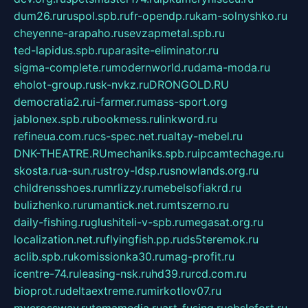
dum26.ru
ruspol.spb.ru
fr-opendp.ru
kam-solnyshko.ru
cheyenne-arapaho.ru
sevzapmetal.spb.ru
ted-lapidus.spb.ru
parasite-eliminator.ru
sigma-complete.ru
modernworld.ru
dama-moda.ru
eholot-group.ru
sk-nvkz.ru
DRONGOLD.RU
democratia2.ru
i-farmer.ru
mass-sport.org
jablonex.spb.ru
bookmess.ru
linkword.ru
refineua.com.ru
cs-spec.net.ru
altay-mebel.ru
DNK-THEATRE.RU
mechaniks.spb.ru
ipcamtechage.ru
skosta.ru
a-sun.ru
stroy-ldsp.ru
snowlands.org.ru
childrensshoes.ru
mrlizzy.ru
mebelsofiakrd.ru
bulizhenko.ru
rumantick.net.ru
mtszerno.ru
daily-fishing.ru
glushiteli-v-spb.ru
megasat.org.ru
localization.net.ru
flyingfish.pp.ru
ds5teremok.ru
aclib.spb.ru
komissionka30.ru
mag-profit.ru
icentre-74.ru
leasing-nsk.ru
hd39.ru
rcd.com.ru
bioprot.ru
deltaextreme.ru
mirkotlov07.ru
mycrossway.ru
temamedia.ru
art-fusing.ru
cbslefort.ru