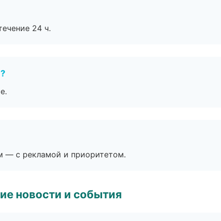
течение 24 ч.
е?
е.
м — с рекламой и приоритетом.
ие новости и события