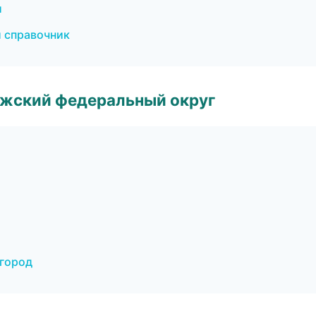
и
й справочник
лжский федеральный округ
вгород