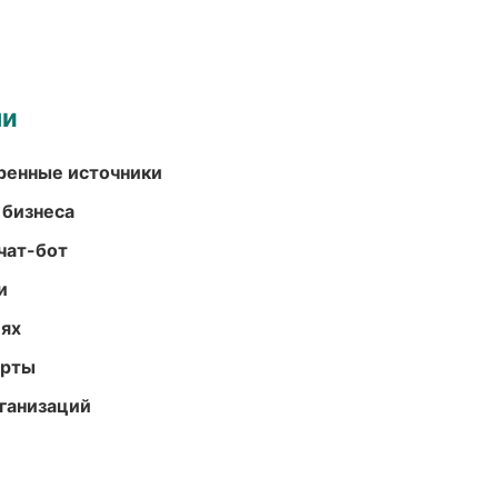
ми
еренные источники
 бизнеса
чат-бот
и
иях
арты
ганизаций