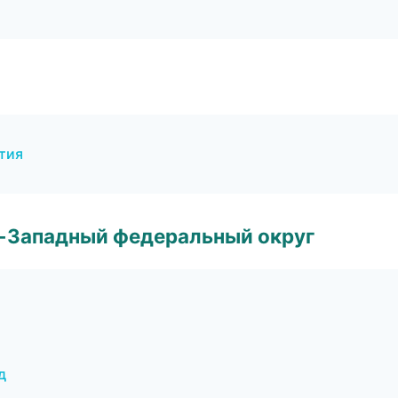
тия
о-Западный федеральный округ
д