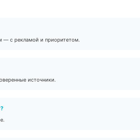
м — с рекламой и приоритетом.
роверенные источники.
е?
е.