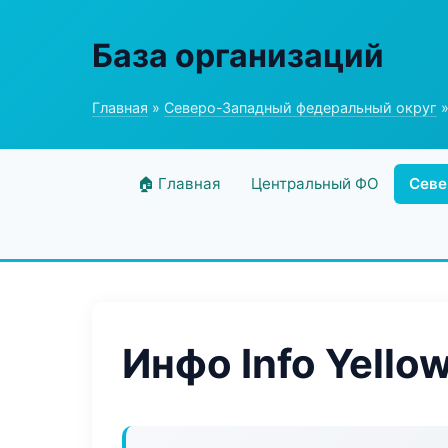
База организаций
Главная
»
Северо-Западный федеральный округ
»
🏠 Главная
Центральный ФО
Севе
Инфо Info Yello