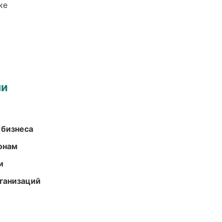
ке
ми
 бизнеса
онам
и
ганизаций