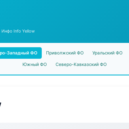
 Инфо Info Yellow
ро-Западный ФО
Приволжский ФО
Уральский ФО
Южный ФО
Северо-Кавказский ФО
w