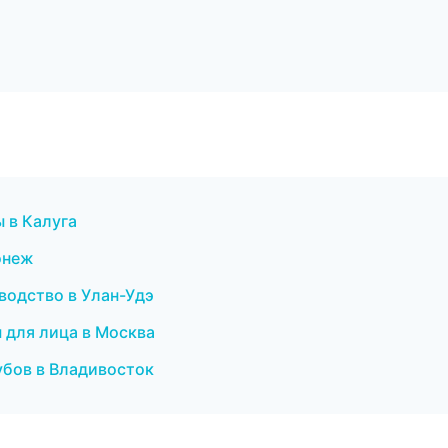
ы в Калуга
онеж
водство в Улан-Удэ
ы для лица в Москва
убов в Владивосток