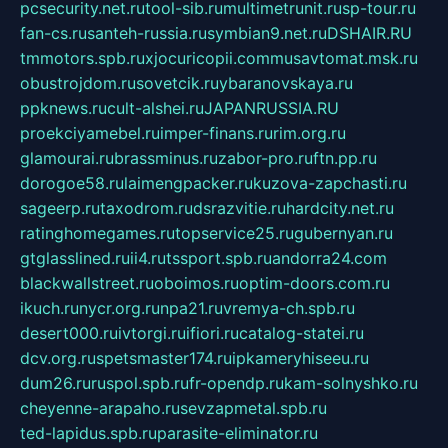
pcsecurity.net.ru
tool-sib.ru
multimetrunit.ru
sp-tour.ru
fan-cs.ru
santeh-russia.ru
symbian9.net.ru
DSHAIR.RU
tmmotors.spb.ru
xjocuricopii.com
musavtomat.msk.ru
obustrojdom.ru
sovetcik.ru
ybaranovskaya.ru
ppknews.ru
cult-alshei.ru
JAPANRUSSIA.RU
proekciyamebel.ru
imper-finans.ru
rim.org.ru
glamourai.ru
brassminus.ru
zabor-pro.ru
ftn.pp.ru
dorogoe58.ru
laimengpacker.ru
kuzova-zapchasti.ru
sageerp.ru
taxodrom.ru
dsrazvitie.ru
hardcity.net.ru
ratinghomegames.ru
topservice25.ru
gubernyan.ru
gtglasslined.ru
ii4.ru
tssport.spb.ru
andorra24.com
blackwallstreet.ru
oboimos.ru
optim-doors.com.ru
ikuch.ru
nycr.org.ru
npa21.ru
vremya-ch.spb.ru
desert000.ru
ivtorgi.ru
ifiori.ru
catalog-statei.ru
dcv.org.ru
spetsmaster174.ru
ipkameryhiseeu.ru
dum26.ru
ruspol.spb.ru
fr-opendp.ru
kam-solnyshko.ru
cheyenne-arapaho.ru
sevzapmetal.spb.ru
ted-lapidus.spb.ru
parasite-eliminator.ru