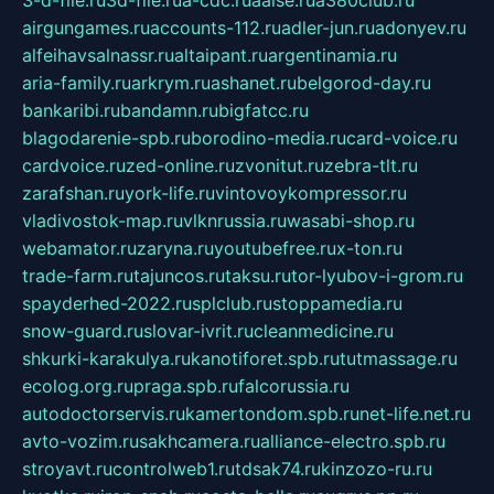
airgungames.ru
accounts-112.ru
adler-jun.ru
adonyev.ru
alfeihavsalnassr.ru
altaipant.ru
argentinamia.ru
aria-family.ru
arkrym.ru
ashanet.ru
belgorod-day.ru
bankaribi.ru
bandamn.ru
bigfatcc.ru
blagodarenie-spb.ru
borodino-media.ru
card-voice.ru
cardvoice.ru
zed-online.ru
zvonitut.ru
zebra-tlt.ru
zarafshan.ru
york-life.ru
vintovoykompressor.ru
vladivostok-map.ru
vlknrussia.ru
wasabi-shop.ru
webamator.ru
zaryna.ru
youtubefree.ru
x-ton.ru
trade-farm.ru
tajuncos.ru
taksu.ru
tor-lyubov-i-grom.ru
spayderhed-2022.ru
splclub.ru
stoppamedia.ru
snow-guard.ru
slovar-ivrit.ru
cleanmedicine.ru
shkurki-karakulya.ru
kanotiforet.spb.ru
tutmassage.ru
ecolog.org.ru
praga.spb.ru
falcorussia.ru
autodoctorservis.ru
kamertondom.spb.ru
net-life.net.ru
avto-vozim.ru
sakhcamera.ru
alliance-electro.spb.ru
stroyavt.ru
controlweb1.ru
tdsak74.ru
kinzozo-ru.ru