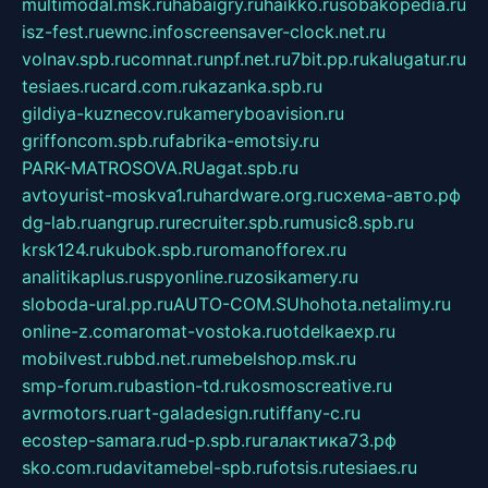
multimodal.msk.ru
habaigry.ru
haikko.ru
sobakopedia.ru
isz-fest.ru
ewnc.info
screensaver-clock.net.ru
volnav.spb.ru
comnat.ru
npf.net.ru
7bit.pp.ru
kalugatur.ru
tesiaes.ru
card.com.ru
kazanka.spb.ru
gildiya-kuznecov.ru
kameryboavision.ru
griffoncom.spb.ru
fabrika-emotsiy.ru
PARK-MATROSOVA.RU
agat.spb.ru
avtoyurist-moskva1.ru
hardware.org.ru
схема-авто.рф
dg-lab.ru
angrup.ru
recruiter.spb.ru
music8.spb.ru
krsk124.ru
kubok.spb.ru
romanofforex.ru
analitikaplus.ru
spyonline.ru
zosikamery.ru
sloboda-ural.pp.ru
AUTO-COM.SU
hohota.net
alimy.ru
online-z.com
aromat-vostoka.ru
otdelkaexp.ru
mobilvest.ru
bbd.net.ru
mebelshop.msk.ru
smp-forum.ru
bastion-td.ru
kosmoscreative.ru
avrmotors.ru
art-galadesign.ru
tiffany-c.ru
ecostep-samara.ru
d-p.spb.ru
галактика73.рф
sko.com.ru
davitamebel-spb.ru
fotsis.ru
tesiaes.ru