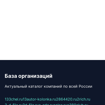
База организаций
Актуальный каталог компаний по всей России
133chel.ru
13autor-kolonka.ru
2864420.ru
2rich.ru
3-d-file.ru
3d-file.ru
a-cdc.ru
aalse.ru
a380club.ru