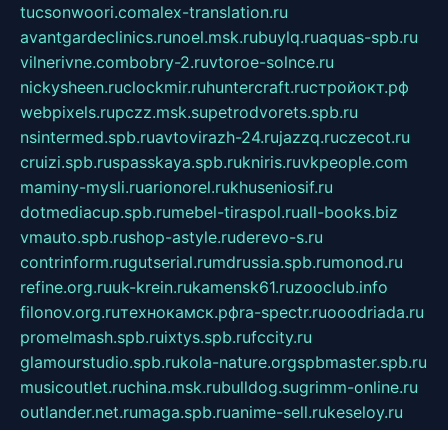
tucsonwoori.com
alex-translation.ru
avantgardeclinics.ru
noel.msk.ru
buylq.ru
aquas-spb.ru
vilnerivne.com
bobry-2.ru
vtoroe-solnce.ru
nickysheen.ru
clockmir.ru
huntercraft.ru
стройокт.рф
webpixels.ru
pczz.msk.su
petrodvorets.spb.ru
nsintermed.spb.ru
avtovirazh-24.ru
jazzq.ru
czecot.ru
cruizi.spb.ru
spasskaya.spb.ru
kniris.ru
vkpeople.com
maminy-mysli.ru
arionorel.ru
khuseniosif.ru
dotmediacup.spb.ru
mebel-tiraspol.ru
all-books.biz
vmauto.spb.ru
shop-astyle.ru
derevo-s.ru
contrinform.ru
gutserial.ru
mdrussia.spb.ru
monod.ru
refine.org.ru
uk-krein.ru
kamensk61.ru
zooclub.info
filonov.org.ru
технокамск.рф
ra-spectr.ru
ooodriada.ru
promelmash.spb.ru
ixtys.spb.ru
fccity.ru
glamourstudio.spb.ru
kola-nature.org
spbmaster.spb.ru
musicoutlet.ru
china.msk.ru
bulldog.su
grimm-online.ru
outlander.net.ru
maga.spb.ru
anime-sell.ru
keseloy.ru
газприборсервис.рф
karmin.spb.ru
shekswood.ru