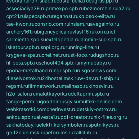
kvotka.ru
iron-snab.ru
costa-bella.ru
eugrus.pp.ru
associaciya39.ru
primexpo.spb.ru
bezmorchin.ru
ia2.ru
cpt21.ru
ispecspb.ru
regahost.ru
kolosok-elita.ru
tae-kwon.ru
consrio.com.ru
insiam.ru
avegainfo.ru
archery161.ru
bigencyclica.ru
vlast16.ru
korru.net
sarmiento.spb.su
extelopedia.ru
lammin-suo.spb.ru
iskatour.spb.ru
snpi.org.ru
running-line.ru
krygeva-spa.ru
chel.net.ru
rust-loco.ru
dugshop.ru
hl-beta.spb.ru
school494.spb.ru
mymubaby.ru
epoha-metalband.ru
ngr.spb.ru
rusgosnews.com
dieselvostok.ru
24hostel.msk.ru
w-dev.ru
f-ship.ru
regsmi.ru
filmnetwork.ru
malinasp.ru
kinosvin.ru
h2o-salon.ru
malutkayork.ru
deltaprim.spb.ru
tango-perm.ru
gooddir.ru
sgv.su
multiki-online.com
webkrasotki.com
cherinvest.ru
detskiy-ostrov.ru
ankou.spb.ru
alvesta1.ru
pdf-creator.ru
nix-files.org.ru
sakhatoday.ru
elektrikersymboler.ru
sputnikyes.ru
golf2club.msk.ru
aeforums.ru
zallclub.ru