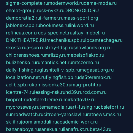
sigma-complete.ru
modernworld.ru
dama-moda.ru
eholot-group.ru
sk-nvkz.ru
DRONGOLD.RU
democratia2.ru
i-farmer.ru
mass-sport.org
jablonex.spb.ru
bookmess.ru
linkword.ru
refineua.com.ru
cs-spec.net.ru
altay-mebel.ru
DNK-THEATRE.RU
mechaniks.spb.ru
ipcamtechage.ru
skosta.ru
a-sun.ru
stroy-ldsp.ru
snowlands.org.ru
childrensshoes.ru
mrlizzy.ru
mebelsofiakrd.ru
bulizhenko.ru
rumantick.net.ru
mtszerno.ru
daily-fishing.ru
glushiteli-v-spb.ru
megasat.org.ru
localization.net.ru
flyingfish.pp.ru
ds5teremok.ru
aclib.spb.ru
komissionka30.ru
mag-profit.ru
icentre-74.ru
leasing-nsk.ru
hd39.ru
rcd.com.ru
bioprot.ru
deltaextreme.ru
mirkotlov07.ru
mycrossway.ru
temamedia.ru
art-fusing.ru
cbslefort.ru
sunroadwatch.ru
citroen-yaroslavl.ru
ratnews.msk.ru
sk-if.ru
joomlamoduli.ru
academic-work.ru
bananaboys.ru
sanekua.ru
lianafrukt.ru
beta43.ru