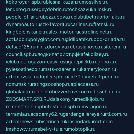
kokoroyari.spb.ru
blesna-kazan.ru
mossilver.ru
lenderoq.ru
sergeydobrin.ru
tochkazvuka.msk.ru
people-of-art.ru
bezzubova.ru
clubtibet.ru
orior-aks.ru
dynamoauto.ru
szk-favorit.ru
carlines.ru
flatnsk.ru
kingbolenskaner.ru
alex-motor.ru
astroline.net.ru
act1.spb.ru
polyglot.com.ru
gidlipetsk.ru
ooo-driada.ru
detsad125.ru
mir-zdoroviya.ru
bruslanovo.ru
siterem.ru
council.spb.ru
лодкипатриот.рф
kafekolizey.ru
iclub.net.ru
gazon-easy.ru
sugarepilekb.ru
grinox.ru
pylesostineco.ru
msts-ozarenie.ru
kameryjooan.ru
artemovskij.ru
dopler.spb.ru
aid70.ru
metall-perm.ru
ndm.msk.ru
ratingzooshop.ru
apiaccess.ru
globalautotrade.info
bezverhovskoe.ru
drsschool.ru
ZOOSMART.SPB.RU
dalakony.ru
medikijob.ru
remontt.spb.ru
photostudia.spb.ru
myragon.ru
terramia.ru
academy62.ru
gardengallereya.ru
rti.com.ru
artem-news.ru
biserinca.ru
krasnodarkurort.com
imshowtv.ru
mebel-v-tule.ru
mobtopik.ru