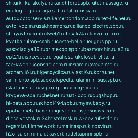
shkurki-karakulya.ru
kanotiforet.spb.ru
tutmassage.ru
ecolog.org.ru
praga.spb.ru
falcorussia.ru
autodoctorservis.ru
kamertondom.spb.ru
net-life.net.ru
avto-vozim.ru
sakhcamera.ru
alliance-electro.spb.ru
stroyavt.ru
controlweb1.ru
tdsak74.ru
kinzozo-ru.ru
kvotka.ru
iron-snab.ru
costa-bella.ru
eugrus.pp.ru
associaciya39.ru
primexpo.spb.ru
bezmorchin.ru
ia2.ru
cpt21.ru
ispecspb.ru
regahost.ru
kolosok-elita.ru
tae-kwon.ru
consrio.com.ru
insiam.ru
avegainfo.ru
archery161.ru
bigencyclica.ru
vlast16.ru
korru.net
sarmiento.spb.su
extelopedia.ru
lammin-suo.spb.ru
iskatour.spb.ru
snpi.org.ru
running-line.ru
krygeva-spa.ru
chel.net.ru
rust-loco.ru
dugshop.ru
hl-beta.spb.ru
school494.spb.ru
mymubaby.ru
epoha-metalband.ru
ngr.spb.ru
rusgosnews.com
dieselvostok.ru
24hostel.msk.ru
w-dev.ru
f-ship.ru
regsmi.ru
filmnetwork.ru
malinasp.ru
kinosvin.ru
h2o-salon.ru
malutkayork.ru
deltaprim.spb.ru