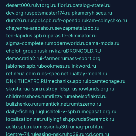
desert000.ru
ivtorgi.ru
ifiori.ru
catalog-statei.ru
dcv.org.ru
spetsmaster174.ru
ipkameryhiseeu.ru
dum26.ru
ruspol.spb.ru
fr-opendp.ru
kam-solnyshko.ru
cheyenne-arapaho.ru
sevzapmetal.spb.ru
ted-lapidus.spb.ru
parasite-eliminator.ru
sigma-complete.ru
modernworld.ru
dama-moda.ru
eholot-group.ru
sk-nvkz.ru
DRONGOLD.RU
democratia2.ru
i-farmer.ru
mass-sport.org
jablonex.spb.ru
bookmess.ru
linkword.ru
refineua.com.ru
cs-spec.net.ru
altay-mebel.ru
DNK-THEATRE.RU
mechaniks.spb.ru
ipcamtechage.ru
skosta.ru
a-sun.ru
stroy-ldsp.ru
snowlands.org.ru
childrensshoes.ru
mrlizzy.ru
mebelsofiakrd.ru
bulizhenko.ru
rumantick.net.ru
mtszerno.ru
daily-fishing.ru
glushiteli-v-spb.ru
megasat.org.ru
localization.net.ru
flyingfish.pp.ru
ds5teremok.ru
aclib.spb.ru
komissionka30.ru
mag-profit.ru
icentre-74.ru
leasing-nsk.ru
hd39.ru
rcd.com.ru