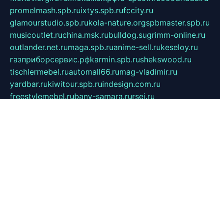
promelmash.spb.ru
ixtys.spb.ru
fccity.ru
glamourstudio.spb.ru
kola-nature.org
spbmaster.spb.ru
musicoutlet.ru
china.msk.ru
bulldog.su
grimm-online.ru
outlander.net.ru
maga.spb.ru
anime-sell.ru
keseloy.ru
газприборсервис.рф
karmin.spb.ru
shekswood.ru
tischlermebel.ru
automall66.ru
mag-vladimir.ru
yardbar.ru
kiwitour.spb.ru
indesign.com.ru
freestylemebel.ru
bany-samara.ru
rsei.ru
naidisvoyput.ru
mgsn-invest.ru
ipkamerasannce.ru
alicante-house.ru
ibelka74.ru
cozyhouse.info
vlkargalev-studio.ru
700mb.ru
figura-ufa.ru
alina-live.ru
belarusiannews.ru
womenknow.ru
dos-vniimk.ru
sega.net.ru
dv.net.ru
phenomenonsofhistory.com
telesputnik.net.ru
wall.pp.ru
pylesosroidmi.ru
gtc-clan.ru
cligs.ru
bibikazap.ru
popova.org.ru
netwhistler.spb.ru
bellvil.ru
bonzon.ru
iss-vladik.ru
defiparis.net.ru
las-gryzas.ru
amku.ru
electednews.spb.ru
feather.org.ru
spar72.ru
tankiigri.ru