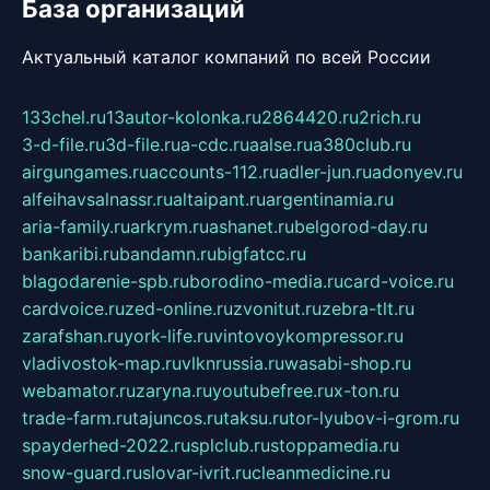
База организаций
Актуальный каталог компаний по всей России
133chel.ru
13autor-kolonka.ru
2864420.ru
2rich.ru
3-d-file.ru
3d-file.ru
a-cdc.ru
aalse.ru
a380club.ru
airgungames.ru
accounts-112.ru
adler-jun.ru
adonyev.ru
alfeihavsalnassr.ru
altaipant.ru
argentinamia.ru
aria-family.ru
arkrym.ru
ashanet.ru
belgorod-day.ru
bankaribi.ru
bandamn.ru
bigfatcc.ru
blagodarenie-spb.ru
borodino-media.ru
card-voice.ru
cardvoice.ru
zed-online.ru
zvonitut.ru
zebra-tlt.ru
zarafshan.ru
york-life.ru
vintovoykompressor.ru
vladivostok-map.ru
vlknrussia.ru
wasabi-shop.ru
webamator.ru
zaryna.ru
youtubefree.ru
x-ton.ru
trade-farm.ru
tajuncos.ru
taksu.ru
tor-lyubov-i-grom.ru
spayderhed-2022.ru
splclub.ru
stoppamedia.ru
snow-guard.ru
slovar-ivrit.ru
cleanmedicine.ru