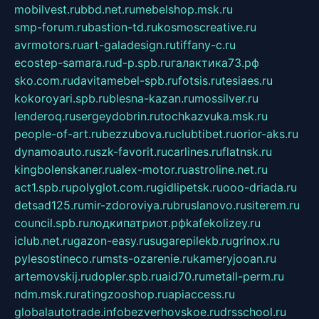
mobilvest.ru
bbd.net.ru
mebelshop.msk.ru
smp-forum.ru
bastion-td.ru
kosmoscreative.ru
avrmotors.ru
art-galadesign.ru
tiffany-c.ru
ecostep-samara.ru
d-p.spb.ru
галактика73.рф
sko.com.ru
davitamebel-spb.ru
fotsis.ru
tesiaes.ru
kokoroyari.spb.ru
blesna-kazan.ru
mossilver.ru
lenderoq.ru
sergeydobrin.ru
tochkazvuka.msk.ru
people-of-art.ru
bezzubova.ru
clubtibet.ru
orior-aks.ru
dynamoauto.ru
szk-favorit.ru
carlines.ru
flatnsk.ru
kingbolenskaner.ru
alex-motor.ru
astroline.net.ru
act1.spb.ru
polyglot.com.ru
gidlipetsk.ru
ooo-driada.ru
detsad125.ru
mir-zdoroviya.ru
bruslanovo.ru
siterem.ru
council.spb.ru
лодкипатриот.рф
kafekolizey.ru
iclub.net.ru
gazon-easy.ru
sugarepilekb.ru
grinox.ru
pylesostineco.ru
msts-ozarenie.ru
kameryjooan.ru
artemovskij.ru
dopler.spb.ru
aid70.ru
metall-perm.ru
ndm.msk.ru
ratingzooshop.ru
apiaccess.ru
globalautotrade.info
bezverhovskoe.ru
drsschool.ru