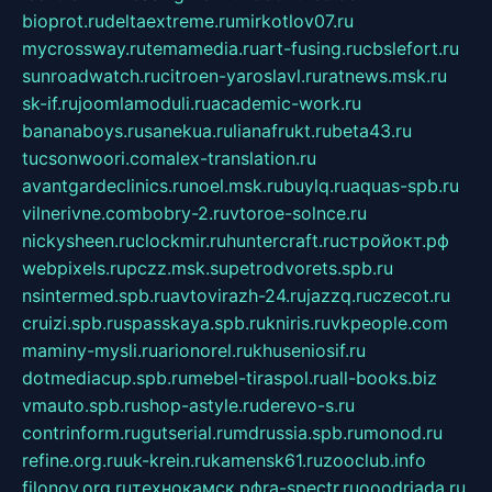
bioprot.ru
deltaextreme.ru
mirkotlov07.ru
mycrossway.ru
temamedia.ru
art-fusing.ru
cbslefort.ru
sunroadwatch.ru
citroen-yaroslavl.ru
ratnews.msk.ru
sk-if.ru
joomlamoduli.ru
academic-work.ru
bananaboys.ru
sanekua.ru
lianafrukt.ru
beta43.ru
tucsonwoori.com
alex-translation.ru
avantgardeclinics.ru
noel.msk.ru
buylq.ru
aquas-spb.ru
vilnerivne.com
bobry-2.ru
vtoroe-solnce.ru
nickysheen.ru
clockmir.ru
huntercraft.ru
стройокт.рф
webpixels.ru
pczz.msk.su
petrodvorets.spb.ru
nsintermed.spb.ru
avtovirazh-24.ru
jazzq.ru
czecot.ru
cruizi.spb.ru
spasskaya.spb.ru
kniris.ru
vkpeople.com
maminy-mysli.ru
arionorel.ru
khuseniosif.ru
dotmediacup.spb.ru
mebel-tiraspol.ru
all-books.biz
vmauto.spb.ru
shop-astyle.ru
derevo-s.ru
contrinform.ru
gutserial.ru
mdrussia.spb.ru
monod.ru
refine.org.ru
uk-krein.ru
kamensk61.ru
zooclub.info
filonov.org.ru
технокамск.рф
ra-spectr.ru
ooodriada.ru