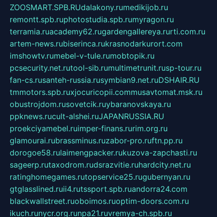
ZOOSMART.SPB.RU
dalakony.ru
medikijob.ru
remontt.spb.ru
photostudia.spb.ru
myragon.ru
terramia.ru
academy62.ru
gardengallereya.ru
rti.com.ru
artem-news.ru
biserinca.ru
krasnodarkurort.com
imshowtv.ru
mebel-v-tule.ru
mobtopik.ru
pcsecurity.net.ru
tool-sib.ru
multimetrunit.ru
sp-tour.ru
fan-cs.ru
santeh-russia.ru
symbian9.net.ru
DSHAIR.RU
tmmotors.spb.ru
xjocuricopii.com
musavtomat.msk.ru
obustrojdom.ru
sovetcik.ru
ybaranovskaya.ru
ppknews.ru
cult-alshei.ru
JAPANRUSSIA.RU
proekciyamebel.ru
imper-finans.ru
rim.org.ru
glamourai.ru
brassminus.ru
zabor-pro.ru
ftn.pp.ru
dorogoe58.ru
laimengpacker.ru
kuzova-zapchasti.ru
sageerp.ru
taxodrom.ru
dsrazvitie.ru
hardcity.net.ru
ratinghomegames.ru
topservice25.ru
gubernyan.ru
gtglasslined.ru
ii4.ru
tssport.spb.ru
andorra24.com
blackwallstreet.ru
oboimos.ru
optim-doors.com.ru
ikuch.ru
nycr.org.ru
npa21.ru
vremya-ch.spb.ru