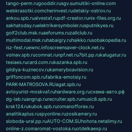
tango-perm.ru
gooddir.ru
sgv.su
multiki-online.com
webkrasotki.com
cherinvest.ru
detskiy-ostrov.ru
ankou.spb.ru
alvesta1.ru
pdf-creator.ru
nix-files.org.ru
sakhatoday.ru
elektrikersymboler.ru
sputnikyes.ru
golf2club.msk.ru
aeforums.ru
zallclub.ru
multimodal.msk.ru
habaigry.ru
haikko.ru
sobakopedia.ru
isz-fest.ru
ewnc.info
screensaver-clock.net.ru
volnav.spb.ru
comnat.ru
npf.net.ru
7bit.pp.ru
kalugatur.ru
tesiaes.ru
card.com.ru
kazanka.spb.ru
gildiya-kuznecov.ru
kameryboavision.ru
griffoncom.spb.ru
fabrika-emotsiy.ru
PARK-MATROSOVA.RU
agat.spb.ru
avtoyurist-moskva1.ru
hardware.org.ru
схема-авто.рф
dg-lab.ru
angrup.ru
recruiter.spb.ru
music8.spb.ru
krsk124.ru
kubok.spb.ru
romanofforex.ru
analitikaplus.ru
spyonline.ru
zosikamery.ru
sloboda-ural.pp.ru
AUTO-COM.SU
hohota.net
alimy.ru
online-z.com
aromat-vostoka.ru
otdelkaexp.ru