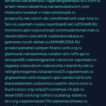
terramia.ru
academy62.ru
gardengallereya.ru
rti.com.ru
artem-news.ru
biserinca.ru
krasnodarkurort.com
imshowtv.ru
mebel-v-tule.ru
mobtopik.ru
pcsecurity.net.ru
tool-sib.ru
multimetrunit.ru
sp-tour.ru
fan-cs.ru
santeh-russia.ru
symbian9.net.ru
DSHAIR.RU
tmmotors.spb.ru
xjocuricopii.com
musavtomat.msk.ru
obustrojdom.ru
sovetcik.ru
ybaranovskaya.ru
ppknews.ru
cult-alshei.ru
JAPANRUSSIA.RU
proekciyamebel.ru
imper-finans.ru
rim.org.ru
glamourai.ru
brassminus.ru
zabor-pro.ru
ftn.pp.ru
dorogoe58.ru
laimengpacker.ru
kuzova-zapchasti.ru
sageerp.ru
taxodrom.ru
dsrazvitie.ru
hardcity.net.ru
ratinghomegames.ru
topservice25.ru
gubernyan.ru
gtglasslined.ru
ii4.ru
tssport.spb.ru
andorra24.com
blackwallstreet.ru
oboimos.ru
optim-doors.com.ru
ikuch.ru
nycr.org.ru
npa21.ru
vremya-ch.spb.ru
desert000.ru
ivtorgi.ru
ifiori.ru
catalog-statei.ru
dcv.org.ru
spetsmaster174.ru
ipkameryhiseeu.ru