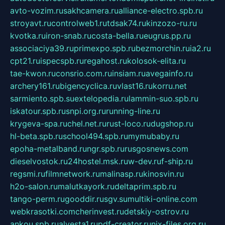
avto-vozim.ru
sakhcamera.ru
alliance-electro.spb.ru
stroyavt.ru
controlweb1.ru
tdsak74.ru
kinzozo-ru.ru
kvotka.ru
iron-snab.ru
costa-bella.ru
eugrus.pp.ru
associaciya39.ru
primexpo.spb.ru
bezmorchin.ru
ia2.ru
cpt21.ru
ispecspb.ru
regahost.ru
kolosok-elita.ru
tae-kwon.ru
consrio.com.ru
insiam.ru
avegainfo.ru
archery161.ru
bigencyclica.ru
vlast16.ru
korru.net
sarmiento.spb.su
extelopedia.ru
lammin-suo.spb.ru
iskatour.spb.ru
snpi.org.ru
running-line.ru
krygeva-spa.ru
chel.net.ru
rust-loco.ru
dugshop.ru
hl-beta.spb.ru
school494.spb.ru
mymubaby.ru
epoha-metalband.ru
ngr.spb.ru
rusgosnews.com
dieselvostok.ru
24hostel.msk.ru
w-dev.ru
f-ship.ru
regsmi.ru
filmnetwork.ru
malinasp.ru
kinosvin.ru
h2o-salon.ru
malutkayork.ru
deltaprim.spb.ru
tango-perm.ru
gooddir.ru
sgv.su
multiki-online.com
webkrasotki.com
cherinvest.ru
detskiy-ostrov.ru
ankou.spb.ru
alvesta1.ru
pdf-creator.ru
nix-files.org.ru