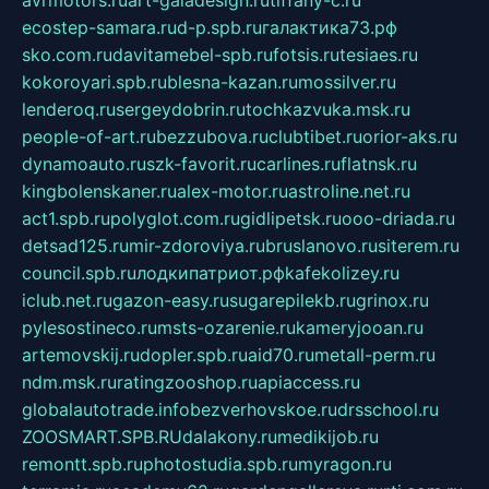
avrmotors.ru
art-galadesign.ru
tiffany-c.ru
ecostep-samara.ru
d-p.spb.ru
галактика73.рф
sko.com.ru
davitamebel-spb.ru
fotsis.ru
tesiaes.ru
kokoroyari.spb.ru
blesna-kazan.ru
mossilver.ru
lenderoq.ru
sergeydobrin.ru
tochkazvuka.msk.ru
people-of-art.ru
bezzubova.ru
clubtibet.ru
orior-aks.ru
dynamoauto.ru
szk-favorit.ru
carlines.ru
flatnsk.ru
kingbolenskaner.ru
alex-motor.ru
astroline.net.ru
act1.spb.ru
polyglot.com.ru
gidlipetsk.ru
ooo-driada.ru
detsad125.ru
mir-zdoroviya.ru
bruslanovo.ru
siterem.ru
council.spb.ru
лодкипатриот.рф
kafekolizey.ru
iclub.net.ru
gazon-easy.ru
sugarepilekb.ru
grinox.ru
pylesostineco.ru
msts-ozarenie.ru
kameryjooan.ru
artemovskij.ru
dopler.spb.ru
aid70.ru
metall-perm.ru
ndm.msk.ru
ratingzooshop.ru
apiaccess.ru
globalautotrade.info
bezverhovskoe.ru
drsschool.ru
ZOOSMART.SPB.RU
dalakony.ru
medikijob.ru
remontt.spb.ru
photostudia.spb.ru
myragon.ru