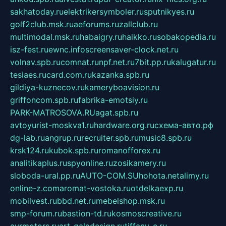
sakhatoday.ru
elektrikersymboler.ru
sputnikyes.ru
golf2club.msk.ru
aeforums.ru
zallclub.ru
multimodal.msk.ru
habaigry.ru
haikko.ru
sobakopedia.ru
isz-fest.ru
ewnc.info
screensaver-clock.net.ru
volnav.spb.ru
comnat.ru
npf.net.ru
7bit.pp.ru
kalugatur.ru
tesiaes.ru
card.com.ru
kazanka.spb.ru
gildiya-kuznecov.ru
kameryboavision.ru
griffoncom.spb.ru
fabrika-emotsiy.ru
PARK-MATROSOVA.RU
agat.spb.ru
avtoyurist-moskva1.ru
hardware.org.ru
схема-авто.рф
dg-lab.ru
angrup.ru
recruiter.spb.ru
music8.spb.ru
krsk124.ru
kubok.spb.ru
romanofforex.ru
analitikaplus.ru
spyonline.ru
zosikamery.ru
sloboda-ural.pp.ru
AUTO-COM.SU
hohota.net
alimy.ru
online-z.com
aromat-vostoka.ru
otdelkaexp.ru
mobilvest.ru
bbd.net.ru
mebelshop.msk.ru
smp-forum.ru
bastion-td.ru
kosmoscreative.ru