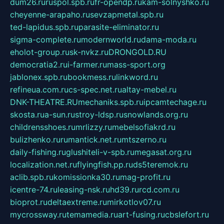
dum26.ru
ruspol.spb.ru
fr-opendp.ru
kam-solnyshko.ru
cheyenne-arapaho.ru
sevzapmetal.spb.ru
ted-lapidus.spb.ru
parasite-eliminator.ru
sigma-complete.ru
modernworld.ru
dama-moda.ru
eholot-group.ru
sk-nvkz.ru
DRONGOLD.RU
democratia2.ru
i-farmer.ru
mass-sport.org
jablonex.spb.ru
bookmess.ru
linkword.ru
refineua.com.ru
cs-spec.net.ru
altay-mebel.ru
DNK-THEATRE.RU
mechaniks.spb.ru
ipcamtechage.ru
skosta.ru
a-sun.ru
stroy-ldsp.ru
snowlands.org.ru
childrensshoes.ru
mrlizzy.ru
mebelsofiakrd.ru
bulizhenko.ru
rumantick.net.ru
mtszerno.ru
daily-fishing.ru
glushiteli-v-spb.ru
megasat.org.ru
localization.net.ru
flyingfish.pp.ru
ds5teremok.ru
aclib.spb.ru
komissionka30.ru
mag-profit.ru
icentre-74.ru
leasing-nsk.ru
hd39.ru
rcd.com.ru
bioprot.ru
deltaextreme.ru
mirkotlov07.ru
mycrossway.ru
temamedia.ru
art-fusing.ru
cbslefort.ru