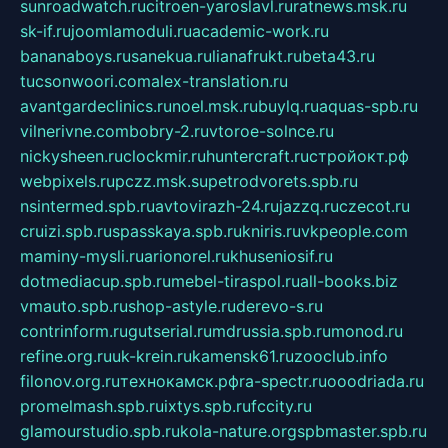
sunroadwatch.ru
citroen-yaroslavl.ru
ratnews.msk.ru
sk-if.ru
joomlamoduli.ru
academic-work.ru
bananaboys.ru
sanekua.ru
lianafrukt.ru
beta43.ru
tucsonwoori.com
alex-translation.ru
avantgardeclinics.ru
noel.msk.ru
buylq.ru
aquas-spb.ru
vilnerivne.com
bobry-2.ru
vtoroe-solnce.ru
nickysheen.ru
clockmir.ru
huntercraft.ru
стройокт.рф
webpixels.ru
pczz.msk.su
petrodvorets.spb.ru
nsintermed.spb.ru
avtovirazh-24.ru
jazzq.ru
czecot.ru
cruizi.spb.ru
spasskaya.spb.ru
kniris.ru
vkpeople.com
maminy-mysli.ru
arionorel.ru
khuseniosif.ru
dotmediacup.spb.ru
mebel-tiraspol.ru
all-books.biz
vmauto.spb.ru
shop-astyle.ru
derevo-s.ru
contrinform.ru
gutserial.ru
mdrussia.spb.ru
monod.ru
refine.org.ru
uk-krein.ru
kamensk61.ru
zooclub.info
filonov.org.ru
технокамск.рф
ra-spectr.ru
ooodriada.ru
promelmash.spb.ru
ixtys.spb.ru
fccity.ru
glamourstudio.spb.ru
kola-nature.org
spbmaster.spb.ru