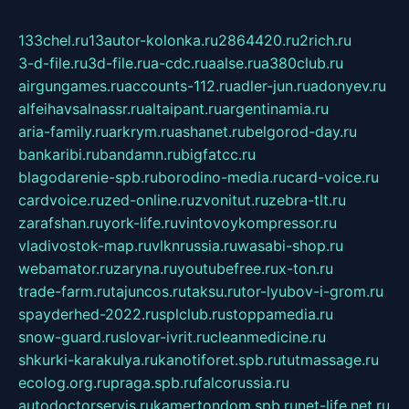
133chel.ru
13autor-kolonka.ru
2864420.ru
2rich.ru
3-d-file.ru
3d-file.ru
a-cdc.ru
aalse.ru
a380club.ru
airgungames.ru
accounts-112.ru
adler-jun.ru
adonyev.ru
alfeihavsalnassr.ru
altaipant.ru
argentinamia.ru
aria-family.ru
arkrym.ru
ashanet.ru
belgorod-day.ru
bankaribi.ru
bandamn.ru
bigfatcc.ru
blagodarenie-spb.ru
borodino-media.ru
card-voice.ru
cardvoice.ru
zed-online.ru
zvonitut.ru
zebra-tlt.ru
zarafshan.ru
york-life.ru
vintovoykompressor.ru
vladivostok-map.ru
vlknrussia.ru
wasabi-shop.ru
webamator.ru
zaryna.ru
youtubefree.ru
x-ton.ru
trade-farm.ru
tajuncos.ru
taksu.ru
tor-lyubov-i-grom.ru
spayderhed-2022.ru
splclub.ru
stoppamedia.ru
snow-guard.ru
slovar-ivrit.ru
cleanmedicine.ru
shkurki-karakulya.ru
kanotiforet.spb.ru
tutmassage.ru
ecolog.org.ru
praga.spb.ru
falcorussia.ru
autodoctorservis.ru
kamertondom.spb.ru
net-life.net.ru