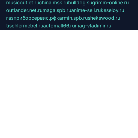
musicoutlet.ru
china.msk.ru
bulldog.su
grimm-online.ru
outlander.net.ru
maga.spb.ru
anime-sell.ru
keseloy.ru
газприборсервис.рф
karmin.spb.ru
shekswood.ru
tischlermebel.ru
automall66.ru
mag-vladimir.ru
yardbar.ru
kiwitour.spb.ru
indesign.com.ru
freestylemebel.ru
bany-samara.ru
rsei.ru
naidisvoyput.ru
mgsn-invest.ru
ipkamerasannce.ru
alicante-house.ru
ibelka74.ru
cozyhouse.info
vlkargalev-studio.ru
700mb.ru
figura-ufa.ru
alina-live.ru
belarusiannews.ru
womenknow.ru
dos-vniimk.ru
sega.net.ru
dv.net.ru
phenomenonsofhistory.com
telesputnik.net.ru
wall.pp.ru
pylesosroidmi.ru
gtc-clan.ru
cligs.ru
bibikazap.ru
popova.org.ru
netwhistler.spb.ru
bellvil.ru
bonzon.ru
iss-vladik.ru
defiparis.net.ru
las-gryzas.ru
amku.ru
electednews.spb.ru
feather.org.ru
spar72.ru
tankiigri.ru
dominus.com.ru
ibtree.ru
sanykool.pp.ru
unixlib.org.ru
menatep.spb.ru
gartenterrassen.ru
printeka.ru