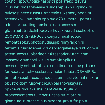
council.spb.ru
лодкипатриот.рф
kafekolizey.ru
iclub.net.ru
gazon-easy.ru
sugarepilekb.ru
grinox.ru
pylesostineco.ru
msts-ozarenie.ru
kameryjooan.ru
artemovskij.ru
dopler.spb.ru
aid70.ru
metall-perm.ru
ndm.msk.ru
ratingzooshop.ru
apiaccess.ru
globalautotrade.info
bezverhovskoe.ru
drsschool.ru
ZOOSMART.SPB.RU
dalakony.ru
medikijob.ru
remontt.spb.ru
photostudia.spb.ru
myragon.ru
terramia.ru
academy62.ru
gardengallereya.ru
rti.com.ru
artem-news.ru
biserinca.ru
krasnodarkurort.com
imshowtv.ru
mebel-v-tule.ru
mobtopik.ru
pcsecurity.net.ru
tool-sib.ru
multimetrunit.ru
sp-tour.ru
fan-cs.ru
santeh-russia.ru
symbian9.net.ru
DSHAIR.RU
tmmotors.spb.ru
xjocuricopii.com
musavtomat.msk.ru
obustrojdom.ru
sovetcik.ru
ybaranovskaya.ru
ppknews.ru
cult-alshei.ru
JAPANRUSSIA.RU
proekciyamebel.ru
imper-finans.ru
rim.org.ru
glamourai.ru
brassminus.ru
zabor-pro.ru
ftn.pp.ru