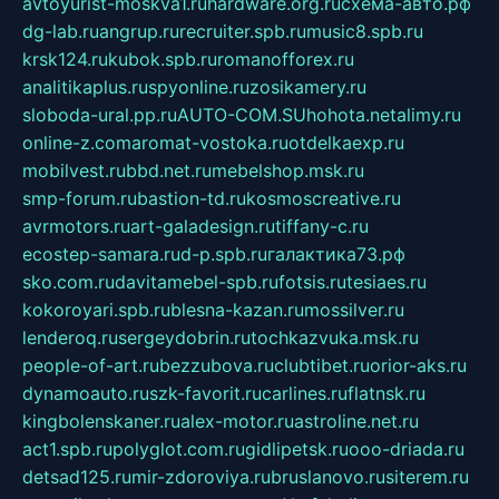
avtoyurist-moskva1.ru
hardware.org.ru
схема-авто.рф
dg-lab.ru
angrup.ru
recruiter.spb.ru
music8.spb.ru
krsk124.ru
kubok.spb.ru
romanofforex.ru
analitikaplus.ru
spyonline.ru
zosikamery.ru
sloboda-ural.pp.ru
AUTO-COM.SU
hohota.net
alimy.ru
online-z.com
aromat-vostoka.ru
otdelkaexp.ru
mobilvest.ru
bbd.net.ru
mebelshop.msk.ru
smp-forum.ru
bastion-td.ru
kosmoscreative.ru
avrmotors.ru
art-galadesign.ru
tiffany-c.ru
ecostep-samara.ru
d-p.spb.ru
галактика73.рф
sko.com.ru
davitamebel-spb.ru
fotsis.ru
tesiaes.ru
kokoroyari.spb.ru
blesna-kazan.ru
mossilver.ru
lenderoq.ru
sergeydobrin.ru
tochkazvuka.msk.ru
people-of-art.ru
bezzubova.ru
clubtibet.ru
orior-aks.ru
dynamoauto.ru
szk-favorit.ru
carlines.ru
flatnsk.ru
kingbolenskaner.ru
alex-motor.ru
astroline.net.ru
act1.spb.ru
polyglot.com.ru
gidlipetsk.ru
ooo-driada.ru
detsad125.ru
mir-zdoroviya.ru
bruslanovo.ru
siterem.ru