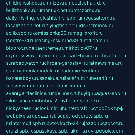
childrensshoes.ru
mrlizzy.ru
mebelsofiakrd.ru
bulizhenko.ru
rumantick.net.ru
mtszerno.ru
daily-fishing.ru
glushiteli-v-spb.ru
megasat.org.ru
localization.net.ru
flyingfish.pp.ru
ds5teremok.ru
aclib.spb.ru
komissionka30.ru
mag-profit.ru
icentre-74.ru
leasing-nsk.ru
hd39.ru
rcd.com.ru
bioprot.ru
deltaextreme.ru
mirkotlov07.ru
mycrossway.ru
temamedia.ru
art-fusing.ru
cbslefort.ru
sunroadwatch.ru
citroen-yaroslavl.ru
ratnews.msk.ru
sk-if.ru
joomlamoduli.ru
academic-work.ru
bananaboys.ru
sanekua.ru
lianafrukt.ru
beta43.ru
tucsonwoori.com
alex-translation.ru
avantgardeclinics.ru
noel.msk.ru
buylq.ru
aquas-spb.ru
vilnerivne.com
bobry-2.ru
vtoroe-solnce.ru
nickysheen.ru
clockmir.ru
huntercraft.ru
стройокт.рф
webpixels.ru
pczz.msk.su
petrodvorets.spb.ru
nsintermed.spb.ru
avtovirazh-24.ru
jazzq.ru
czecot.ru
cruizi.spb.ru
spasskaya.spb.ru
kniris.ru
vkpeople.com