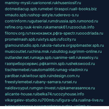
maminy-mysli.ru
arionorel.ru
khuseniosif.ru
dotmediacup.spb.ru
mebel-tiraspol.ru
all-books.biz
vmauto.spb.ru
shop-astyle.ru
derevo-s.ru
contrinform.ru
gutserial.ru
mdrussia.spb.ru
monod.ru
refine.org.ru
uk-krein.ru
kamensk61.ru
zooclub.info
filonov.org.ru
технокамск.рф
ra-spectr.ru
ooodriada.ru
promelmash.spb.ru
ixtys.spb.ru
fccity.ru
glamourstudio.spb.ru
kola-nature.org
spbmaster.spb.ru
musicoutlet.ru
china.msk.ru
bulldog.su
grimm-online.ru
outlander.net.ru
maga.spb.ru
anime-sell.ru
keseloy.ru
газприборсервис.рф
karmin.spb.ru
shekswood.ru
tischlermebel.ru
automall66.ru
mag-vladimir.ru
yardbar.ru
kiwitour.spb.ru
indesign.com.ru
freestylemebel.ru
bany-samara.ru
rsei.ru
naidisvoyput.ru
mgsn-invest.ru
ipkamerasannce.ru
alicante-house.ru
ibelka74.ru
cozyhouse.info
vlkargalev-studio.ru
700mb.ru
figura-ufa.ru
alina-live.ru
belarusiannews.ru
womenknow.ru
dos-vniimk.ru