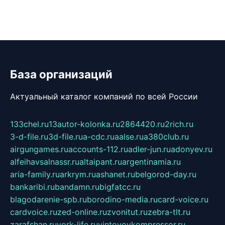
База организаций
Актуальный каталог компаний по всей России
133chel.ru
13autor-kolonka.ru
2864420.ru
2rich.ru
3-d-file.ru
3d-file.ru
a-cdc.ru
aalse.ru
a380club.ru
airgungames.ru
accounts-112.ru
adler-jun.ru
adonyev.ru
alfeihavsalnassr.ru
altaipant.ru
argentinamia.ru
aria-family.ru
arkrym.ru
ashanet.ru
belgorod-day.ru
bankaribi.ru
bandamn.ru
bigfatcc.ru
blagodarenie-spb.ru
borodino-media.ru
card-voice.ru
cardvoice.ru
zed-online.ru
zvonitut.ru
zebra-tlt.ru
zarafshan.ru
york-life.ru
vintovoykompressor.ru