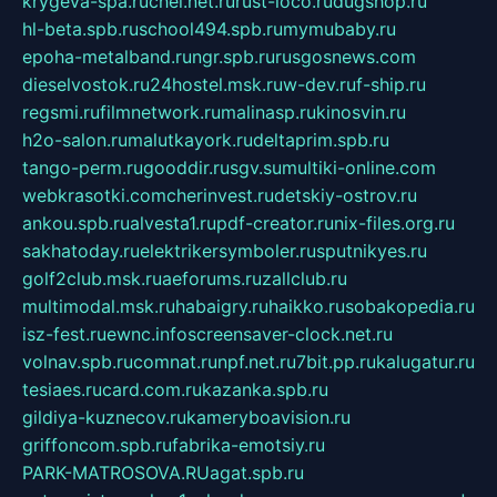
krygeva-spa.ru
chel.net.ru
rust-loco.ru
dugshop.ru
hl-beta.spb.ru
school494.spb.ru
mymubaby.ru
epoha-metalband.ru
ngr.spb.ru
rusgosnews.com
dieselvostok.ru
24hostel.msk.ru
w-dev.ru
f-ship.ru
regsmi.ru
filmnetwork.ru
malinasp.ru
kinosvin.ru
h2o-salon.ru
malutkayork.ru
deltaprim.spb.ru
tango-perm.ru
gooddir.ru
sgv.su
multiki-online.com
webkrasotki.com
cherinvest.ru
detskiy-ostrov.ru
ankou.spb.ru
alvesta1.ru
pdf-creator.ru
nix-files.org.ru
sakhatoday.ru
elektrikersymboler.ru
sputnikyes.ru
golf2club.msk.ru
aeforums.ru
zallclub.ru
multimodal.msk.ru
habaigry.ru
haikko.ru
sobakopedia.ru
isz-fest.ru
ewnc.info
screensaver-clock.net.ru
volnav.spb.ru
comnat.ru
npf.net.ru
7bit.pp.ru
kalugatur.ru
tesiaes.ru
card.com.ru
kazanka.spb.ru
gildiya-kuznecov.ru
kameryboavision.ru
griffoncom.spb.ru
fabrika-emotsiy.ru
PARK-MATROSOVA.RU
agat.spb.ru