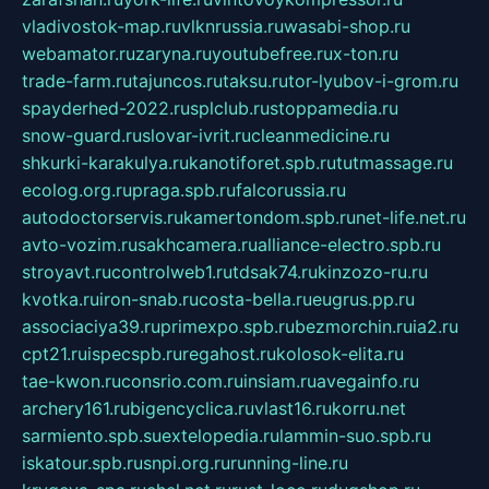
vladivostok-map.ru
vlknrussia.ru
wasabi-shop.ru
webamator.ru
zaryna.ru
youtubefree.ru
x-ton.ru
trade-farm.ru
tajuncos.ru
taksu.ru
tor-lyubov-i-grom.ru
spayderhed-2022.ru
splclub.ru
stoppamedia.ru
snow-guard.ru
slovar-ivrit.ru
cleanmedicine.ru
shkurki-karakulya.ru
kanotiforet.spb.ru
tutmassage.ru
ecolog.org.ru
praga.spb.ru
falcorussia.ru
autodoctorservis.ru
kamertondom.spb.ru
net-life.net.ru
avto-vozim.ru
sakhcamera.ru
alliance-electro.spb.ru
stroyavt.ru
controlweb1.ru
tdsak74.ru
kinzozo-ru.ru
kvotka.ru
iron-snab.ru
costa-bella.ru
eugrus.pp.ru
associaciya39.ru
primexpo.spb.ru
bezmorchin.ru
ia2.ru
cpt21.ru
ispecspb.ru
regahost.ru
kolosok-elita.ru
tae-kwon.ru
consrio.com.ru
insiam.ru
avegainfo.ru
archery161.ru
bigencyclica.ru
vlast16.ru
korru.net
sarmiento.spb.su
extelopedia.ru
lammin-suo.spb.ru
iskatour.spb.ru
snpi.org.ru
running-line.ru