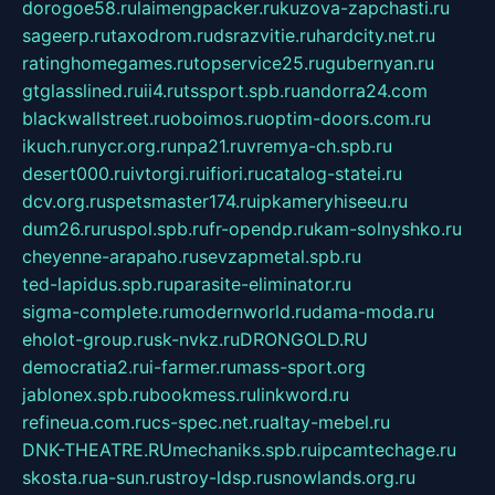
dorogoe58.ru
laimengpacker.ru
kuzova-zapchasti.ru
sageerp.ru
taxodrom.ru
dsrazvitie.ru
hardcity.net.ru
ratinghomegames.ru
topservice25.ru
gubernyan.ru
gtglasslined.ru
ii4.ru
tssport.spb.ru
andorra24.com
blackwallstreet.ru
oboimos.ru
optim-doors.com.ru
ikuch.ru
nycr.org.ru
npa21.ru
vremya-ch.spb.ru
desert000.ru
ivtorgi.ru
ifiori.ru
catalog-statei.ru
dcv.org.ru
spetsmaster174.ru
ipkameryhiseeu.ru
dum26.ru
ruspol.spb.ru
fr-opendp.ru
kam-solnyshko.ru
cheyenne-arapaho.ru
sevzapmetal.spb.ru
ted-lapidus.spb.ru
parasite-eliminator.ru
sigma-complete.ru
modernworld.ru
dama-moda.ru
eholot-group.ru
sk-nvkz.ru
DRONGOLD.RU
democratia2.ru
i-farmer.ru
mass-sport.org
jablonex.spb.ru
bookmess.ru
linkword.ru
refineua.com.ru
cs-spec.net.ru
altay-mebel.ru
DNK-THEATRE.RU
mechaniks.spb.ru
ipcamtechage.ru
skosta.ru
a-sun.ru
stroy-ldsp.ru
snowlands.org.ru