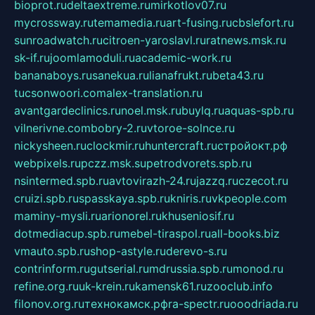
bioprot.ru
deltaextreme.ru
mirkotlov07.ru
mycrossway.ru
temamedia.ru
art-fusing.ru
cbslefort.ru
sunroadwatch.ru
citroen-yaroslavl.ru
ratnews.msk.ru
sk-if.ru
joomlamoduli.ru
academic-work.ru
bananaboys.ru
sanekua.ru
lianafrukt.ru
beta43.ru
tucsonwoori.com
alex-translation.ru
avantgardeclinics.ru
noel.msk.ru
buylq.ru
aquas-spb.ru
vilnerivne.com
bobry-2.ru
vtoroe-solnce.ru
nickysheen.ru
clockmir.ru
huntercraft.ru
стройокт.рф
webpixels.ru
pczz.msk.su
petrodvorets.spb.ru
nsintermed.spb.ru
avtovirazh-24.ru
jazzq.ru
czecot.ru
cruizi.spb.ru
spasskaya.spb.ru
kniris.ru
vkpeople.com
maminy-mysli.ru
arionorel.ru
khuseniosif.ru
dotmediacup.spb.ru
mebel-tiraspol.ru
all-books.biz
vmauto.spb.ru
shop-astyle.ru
derevo-s.ru
contrinform.ru
gutserial.ru
mdrussia.spb.ru
monod.ru
refine.org.ru
uk-krein.ru
kamensk61.ru
zooclub.info
filonov.org.ru
технокамск.рф
ra-spectr.ru
ooodriada.ru