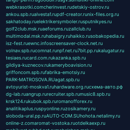
webkrasotki.com
cherinvest.ru
detskiy-ostrov.ru
ankou.spb.ru
alvesta1.ru
pdf-creator.ru
nix-files.org.ru
sakhatoday.ru
elektrikersymboler.ru
sputnikyes.ru
golf2club.msk.ru
aeforums.ru
zallclub.ru
multimodal.msk.ru
habaigry.ru
haikko.ru
sobakopedia.ru
isz-fest.ru
ewnc.info
screensaver-clock.net.ru
volnav.spb.ru
comnat.ru
npf.net.ru
7bit.pp.ru
kalugatur.ru
tesiaes.ru
card.com.ru
kazanka.spb.ru
gildiya-kuznecov.ru
kameryboavision.ru
griffoncom.spb.ru
fabrika-emotsiy.ru
PARK-MATROSOVA.RU
agat.spb.ru
avtoyurist-moskva1.ru
hardware.org.ru
схема-авто.рф
dg-lab.ru
angrup.ru
recruiter.spb.ru
music8.spb.ru
krsk124.ru
kubok.spb.ru
romanofforex.ru
analitikaplus.ru
spyonline.ru
zosikamery.ru
sloboda-ural.pp.ru
AUTO-COM.SU
hohota.net
alimy.ru
online-z.com
aromat-vostoka.ru
otdelkaexp.ru