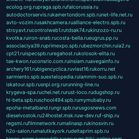
ecolog.org.ru
praga.spb.ru
falcorussia.ru
autodoctorservis.ru
kamertondom.spb.ru
net-life.net.ru
avto-vozim.ru
sakhcamera.ru
alliance-electro.spb.ru
stroyavt.ru
controlweb1.ru
tdsak74.ru
kinzozo-ru.ru
kvotka.ru
iron-snab.ru
costa-bella.ru
eugrus.pp.ru
associaciya39.ru
primexpo.spb.ru
bezmorchin.ru
ia2.ru
cpt21.ru
ispecspb.ru
regahost.ru
kolosok-elita.ru
tae-kwon.ru
consrio.com.ru
insiam.ru
avegainfo.ru
archery161.ru
bigencyclica.ru
vlast16.ru
korru.net
sarmiento.spb.su
extelopedia.ru
lammin-suo.spb.ru
iskatour.spb.ru
snpi.org.ru
running-line.ru
krygeva-spa.ru
chel.net.ru
rust-loco.ru
dugshop.ru
hl-beta.spb.ru
school494.spb.ru
mymubaby.ru
epoha-metalband.ru
ngr.spb.ru
rusgosnews.com
dieselvostok.ru
24hostel.msk.ru
w-dev.ru
f-ship.ru
regsmi.ru
filmnetwork.ru
malinasp.ru
kinosvin.ru
h2o-salon.ru
malutkayork.ru
deltaprim.spb.ru
tango-perm.ru
gooddir.ru
sgv.su
multiki-online.com