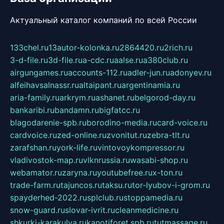
Актуальный каталог компаний по всей России
133chel.ru
13autor-kolonka.ru
2864420.ru
2rich.ru
3-d-file.ru
3d-file.ru
a-cdc.ru
aalse.ru
a380club.ru
airgungames.ru
accounts-112.ru
adler-jun.ru
adonyev.ru
alfeihavsalnassr.ru
altaipant.ru
argentinamia.ru
aria-family.ru
arkrym.ru
ashanet.ru
belgorod-day.ru
bankaribi.ru
bandamn.ru
bigfatcc.ru
blagodarenie-spb.ru
borodino-media.ru
card-voice.ru
cardvoice.ru
zed-online.ru
zvonitut.ru
zebra-tlt.ru
zarafshan.ru
york-life.ru
vintovoykompressor.ru
vladivostok-map.ru
vlknrussia.ru
wasabi-shop.ru
webamator.ru
zaryna.ru
youtubefree.ru
x-ton.ru
trade-farm.ru
tajuncos.ru
taksu.ru
tor-lyubov-i-grom.ru
spayderhed-2022.ru
splclub.ru
stoppamedia.ru
snow-guard.ru
slovar-ivrit.ru
cleanmedicine.ru
shkurki-karakulya.ru
kanotiforet.spb.ru
tutmassage.ru