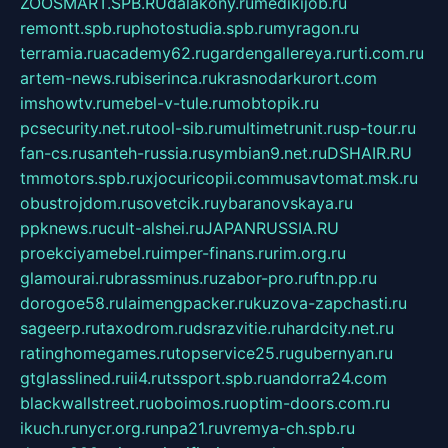
ZOOSMART.SPB.RU
dalakony.ru
medikijob.ru
remontt.spb.ru
photostudia.spb.ru
myragon.ru
terramia.ru
academy62.ru
gardengallereya.ru
rti.com.ru
artem-news.ru
biserinca.ru
krasnodarkurort.com
imshowtv.ru
mebel-v-tule.ru
mobtopik.ru
pcsecurity.net.ru
tool-sib.ru
multimetrunit.ru
sp-tour.ru
fan-cs.ru
santeh-russia.ru
symbian9.net.ru
DSHAIR.RU
tmmotors.spb.ru
xjocuricopii.com
musavtomat.msk.ru
obustrojdom.ru
sovetcik.ru
ybaranovskaya.ru
ppknews.ru
cult-alshei.ru
JAPANRUSSIA.RU
proekciyamebel.ru
imper-finans.ru
rim.org.ru
glamourai.ru
brassminus.ru
zabor-pro.ru
ftn.pp.ru
dorogoe58.ru
laimengpacker.ru
kuzova-zapchasti.ru
sageerp.ru
taxodrom.ru
dsrazvitie.ru
hardcity.net.ru
ratinghomegames.ru
topservice25.ru
gubernyan.ru
gtglasslined.ru
ii4.ru
tssport.spb.ru
andorra24.com
blackwallstreet.ru
oboimos.ru
optim-doors.com.ru
ikuch.ru
nycr.org.ru
npa21.ru
vremya-ch.spb.ru