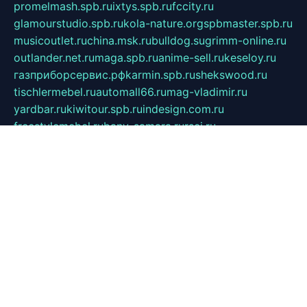
promelmash.spb.ru
ixtys.spb.ru
fccity.ru
glamourstudio.spb.ru
kola-nature.org
spbmaster.spb.ru
musicoutlet.ru
china.msk.ru
bulldog.su
grimm-online.ru
outlander.net.ru
maga.spb.ru
anime-sell.ru
keseloy.ru
газприборсервис.рф
karmin.spb.ru
shekswood.ru
tischlermebel.ru
automall66.ru
mag-vladimir.ru
yardbar.ru
kiwitour.spb.ru
indesign.com.ru
freestylemebel.ru
bany-samara.ru
rsei.ru
naidisvoyput.ru
mgsn-invest.ru
ipkamerasannce.ru
alicante-house.ru
ibelka74.ru
cozyhouse.info
vlkargalev-studio.ru
700mb.ru
figura-ufa.ru
alina-live.ru
belarusiannews.ru
womenknow.ru
dos-vniimk.ru
sega.net.ru
dv.net.ru
phenomenonsofhistory.com
telesputnik.net.ru
wall.pp.ru
pylesosroidmi.ru
gtc-clan.ru
cligs.ru
bibikazap.ru
popova.org.ru
netwhistler.spb.ru
bellvil.ru
bonzon.ru
iss-vladik.ru
defiparis.net.ru
las-gryzas.ru
amku.ru
electednews.spb.ru
feather.org.ru
spar72.ru
tankiigri.ru