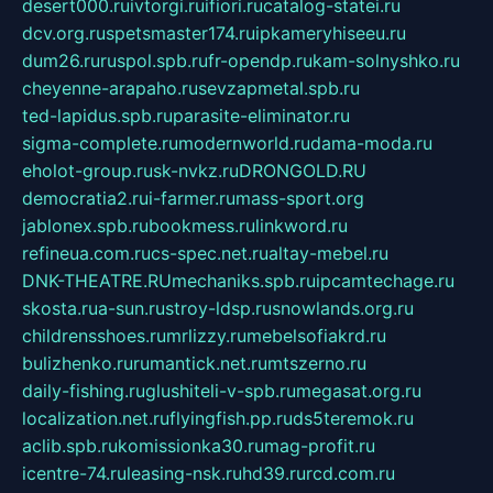
desert000.ru
ivtorgi.ru
ifiori.ru
catalog-statei.ru
dcv.org.ru
spetsmaster174.ru
ipkameryhiseeu.ru
dum26.ru
ruspol.spb.ru
fr-opendp.ru
kam-solnyshko.ru
cheyenne-arapaho.ru
sevzapmetal.spb.ru
ted-lapidus.spb.ru
parasite-eliminator.ru
sigma-complete.ru
modernworld.ru
dama-moda.ru
eholot-group.ru
sk-nvkz.ru
DRONGOLD.RU
democratia2.ru
i-farmer.ru
mass-sport.org
jablonex.spb.ru
bookmess.ru
linkword.ru
refineua.com.ru
cs-spec.net.ru
altay-mebel.ru
DNK-THEATRE.RU
mechaniks.spb.ru
ipcamtechage.ru
skosta.ru
a-sun.ru
stroy-ldsp.ru
snowlands.org.ru
childrensshoes.ru
mrlizzy.ru
mebelsofiakrd.ru
bulizhenko.ru
rumantick.net.ru
mtszerno.ru
daily-fishing.ru
glushiteli-v-spb.ru
megasat.org.ru
localization.net.ru
flyingfish.pp.ru
ds5teremok.ru
aclib.spb.ru
komissionka30.ru
mag-profit.ru
icentre-74.ru
leasing-nsk.ru
hd39.ru
rcd.com.ru