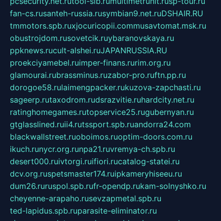
pcsecurity.net.ru
tool-sib.ru
multimetrunit.ru
sp-tour.ru
fan-cs.ru
santeh-russia.ru
symbian9.net.ru
DSHAIR.RU
tmmotors.spb.ru
xjocuricopii.com
musavtomat.msk.ru
obustrojdom.ru
sovetcik.ru
ybaranovskaya.ru
ppknews.ru
cult-alshei.ru
JAPANRUSSIA.RU
proekciyamebel.ru
imper-finans.ru
rim.org.ru
glamourai.ru
brassminus.ru
zabor-pro.ru
ftn.pp.ru
dorogoe58.ru
laimengpacker.ru
kuzova-zapchasti.ru
sageerp.ru
taxodrom.ru
dsrazvitie.ru
hardcity.net.ru
ratinghomegames.ru
topservice25.ru
gubernyan.ru
gtglasslined.ru
ii4.ru
tssport.spb.ru
andorra24.com
blackwallstreet.ru
oboimos.ru
optim-doors.com.ru
ikuch.ru
nycr.org.ru
npa21.ru
vremya-ch.spb.ru
desert000.ru
ivtorgi.ru
ifiori.ru
catalog-statei.ru
dcv.org.ru
spetsmaster174.ru
ipkameryhiseeu.ru
dum26.ru
ruspol.spb.ru
fr-opendp.ru
kam-solnyshko.ru
cheyenne-arapaho.ru
sevzapmetal.spb.ru
ted-lapidus.spb.ru
parasite-eliminator.ru