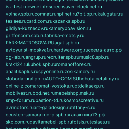
isz-fest.ru
ewnc.info
screensaver-clock.net.ru
volnav.spb.ru
comnat.ru
npf.net.ru
7bit.pp.ru
kalugatur.ru
tesiaes.ru
card.com.ru
kazanka.spb.ru
gildiya-kuznecov.ru
kameryboavision.ru
griffoncom.spb.ru
fabrika-emotsiy.ru
PARK-MATROSOVA.RU
agat.spb.ru
avtoyurist-moskva1.ru
hardware.org.ru
схема-авто.рф
dg-lab.ru
angrup.ru
recruiter.spb.ru
music8.spb.ru
krsk124.ru
kubok.spb.ru
romanofforex.ru
analitikaplus.ru
spyonline.ru
zosikamery.ru
sloboda-ural.pp.ru
AUTO-COM.SU
hohota.net
alimy.ru
online-z.com
aromat-vostoka.ru
otdelkaexp.ru
mobilvest.ru
bbd.net.ru
mebelshop.msk.ru
smp-forum.ru
bastion-td.ru
kosmoscreative.ru
avrmotors.ru
art-galadesign.ru
tiffany-c.ru
ecostep-samara.ru
d-p.spb.ru
галактика73.рф
sko.com.ru
davitamebel-spb.ru
fotsis.ru
tesiaes.ru
kokoroyari.spb.ru
blesna-kazan.ru
mossilver.ru