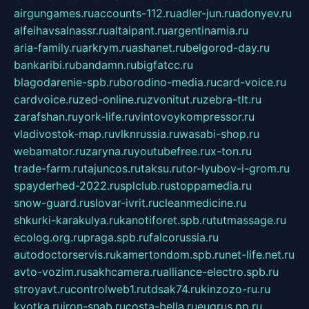
airgungames.ru
accounts-112.ru
adler-jun.ru
adonyev.ru
alfeihavsalnassr.ru
altaipant.ru
argentinamia.ru
aria-family.ru
arkrym.ru
ashanet.ru
belgorod-day.ru
bankaribi.ru
bandamn.ru
bigfatcc.ru
blagodarenie-spb.ru
borodino-media.ru
card-voice.ru
cardvoice.ru
zed-online.ru
zvonitut.ru
zebra-tlt.ru
zarafshan.ru
york-life.ru
vintovoykompressor.ru
vladivostok-map.ru
vlknrussia.ru
wasabi-shop.ru
webamator.ru
zaryna.ru
youtubefree.ru
x-ton.ru
trade-farm.ru
tajuncos.ru
taksu.ru
tor-lyubov-i-grom.ru
spayderhed-2022.ru
splclub.ru
stoppamedia.ru
snow-guard.ru
slovar-ivrit.ru
cleanmedicine.ru
shkurki-karakulya.ru
kanotiforet.spb.ru
tutmassage.ru
ecolog.org.ru
praga.spb.ru
falcorussia.ru
autodoctorservis.ru
kamertondom.spb.ru
net-life.net.ru
avto-vozim.ru
sakhcamera.ru
alliance-electro.spb.ru
stroyavt.ru
controlweb1.ru
tdsak74.ru
kinzozo-ru.ru
kvotka.ru
iron-snab.ru
costa-bella.ru
eugrus.pp.ru