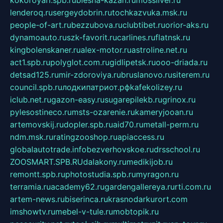
lenderoq.ru
sergeydobrin.ru
tochkazvuka.msk.ru
people-of-art.ru
bezzubova.ru
clubtibet.ru
orior-aks.ru
dynamoauto.ru
szk-favorit.ru
carlines.ru
flatnsk.ru
kingbolenskaner.ru
alex-motor.ru
astroline.net.ru
act1.spb.ru
polyglot.com.ru
gidlipetsk.ru
ooo-driada.ru
detsad125.ru
mir-zdoroviya.ru
bruslanovo.ru
siterem.ru
council.spb.ru
лодкипатриот.рф
kafekolizey.ru
iclub.net.ru
gazon-easy.ru
sugarepilekb.ru
grinox.ru
pylesostineco.ru
msts-ozarenie.ru
kameryjooan.ru
artemovskij.ru
dopler.spb.ru
aid70.ru
metall-perm.ru
ndm.msk.ru
ratingzooshop.ru
apiaccess.ru
globalautotrade.info
bezverhovskoe.ru
drsschool.ru
ZOOSMART.SPB.RU
dalakony.ru
medikijob.ru
remontt.spb.ru
photostudia.spb.ru
myragon.ru
terramia.ru
academy62.ru
gardengallereya.ru
rti.com.ru
artem-news.ru
biserinca.ru
krasnodarkurort.com
imshowtv.ru
mebel-v-tule.ru
mobtopik.ru