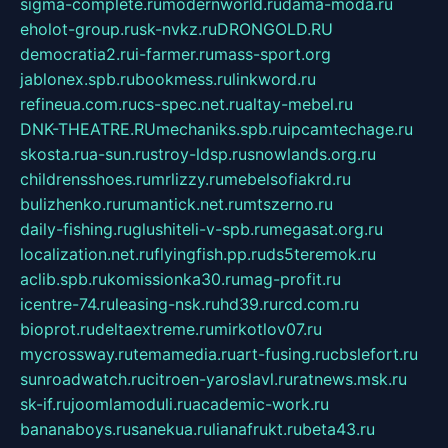
sigma-complete.ru
modernworld.ru
dama-moda.ru
eholot-group.ru
sk-nvkz.ru
DRONGOLD.RU
democratia2.ru
i-farmer.ru
mass-sport.org
jablonex.spb.ru
bookmess.ru
linkword.ru
refineua.com.ru
cs-spec.net.ru
altay-mebel.ru
DNK-THEATRE.RU
mechaniks.spb.ru
ipcamtechage.ru
skosta.ru
a-sun.ru
stroy-ldsp.ru
snowlands.org.ru
childrensshoes.ru
mrlizzy.ru
mebelsofiakrd.ru
bulizhenko.ru
rumantick.net.ru
mtszerno.ru
daily-fishing.ru
glushiteli-v-spb.ru
megasat.org.ru
localization.net.ru
flyingfish.pp.ru
ds5teremok.ru
aclib.spb.ru
komissionka30.ru
mag-profit.ru
icentre-74.ru
leasing-nsk.ru
hd39.ru
rcd.com.ru
bioprot.ru
deltaextreme.ru
mirkotlov07.ru
mycrossway.ru
temamedia.ru
art-fusing.ru
cbslefort.ru
sunroadwatch.ru
citroen-yaroslavl.ru
ratnews.msk.ru
sk-if.ru
joomlamoduli.ru
academic-work.ru
bananaboys.ru
sanekua.ru
lianafrukt.ru
beta43.ru