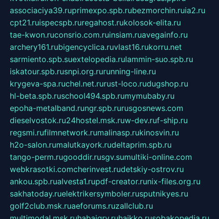
associaciya39.ru
primexpo.spb.ru
bezmorchin.ru
ia2.ru
cpt21.ru
ispecspb.ru
regahost.ru
kolosok-elita.ru
tae-kwon.ru
consrio.com.ru
insiam.ru
avegainfo.ru
archery161.ru
bigencyclica.ru
vlast16.ru
korru.net
sarmiento.spb.su
extelopedia.ru
lammin-suo.spb.ru
iskatour.spb.ru
snpi.org.ru
running-line.ru
krygeva-spa.ru
chel.net.ru
rust-loco.ru
dugshop.ru
hl-beta.spb.ru
school494.spb.ru
mymubaby.ru
epoha-metalband.ru
ngr.spb.ru
rusgosnews.com
dieselvostok.ru
24hostel.msk.ru
w-dev.ru
f-ship.ru
regsmi.ru
filmnetwork.ru
malinasp.ru
kinosvin.ru
h2o-salon.ru
malutkayork.ru
deltaprim.spb.ru
tango-perm.ru
gooddir.ru
sgv.su
multiki-online.com
webkrasotki.com
cherinvest.ru
detskiy-ostrov.ru
ankou.spb.ru
alvesta1.ru
pdf-creator.ru
nix-files.org.ru
sakhatoday.ru
elektrikersymboler.ru
sputnikyes.ru
golf2club.msk.ru
aeforums.ru
zallclub.ru
multimodal.msk.ru
habaigry.ru
haikko.ru
sobakopedia.ru