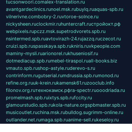
tucsonwoori.com
alex-translation.ru
avantgardeclinics.ru
noel.msk.ru
buylq.ru
aquas-spb.ru
vilnerivne.com
bobry-2.ru
vtoroe-solnce.ru
nickysheen.ru
clockmir.ru
huntercraft.ru
стройокт.рф
webpixels.ru
pczz.msk.su
petrodvorets.spb.ru
nsintermed.spb.ru
avtovirazh-24.ru
jazzq.ru
czecot.ru
cruizi.spb.ru
spasskaya.spb.ru
kniris.ru
vkpeople.com
maminy-mysli.ru
arionorel.ru
khuseniosif.ru
dotmediacup.spb.ru
mebel-tiraspol.ru
all-books.biz
vmauto.spb.ru
shop-astyle.ru
derevo-s.ru
contrinform.ru
gutserial.ru
mdrussia.spb.ru
monod.ru
refine.org.ru
uk-krein.ru
kamensk61.ru
zooclub.info
filonov.org.ru
технокамск.рф
ra-spectr.ru
ooodriada.ru
promelmash.spb.ru
ixtys.spb.ru
fccity.ru
glamourstudio.spb.ru
kola-nature.org
spbmaster.spb.ru
musicoutlet.ru
china.msk.ru
bulldog.su
grimm-online.ru
outlander.net.ru
maga.spb.ru
anime-sell.ru
keseloy.ru
газприборсервис.рф
karmin.spb.ru
shekswood.ru