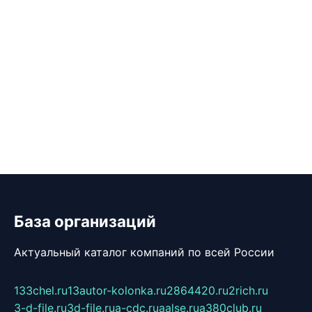
База организаций
Актуальный каталог компаний по всей России
133chel.ru
13autor-kolonka.ru
2864420.ru
2rich.ru
3-d-file.ru
3d-file.ru
a-cdc.ru
aalse.ru
a380club.ru