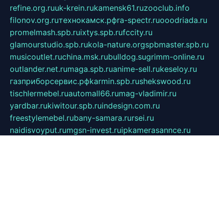
refine.org.ru
uk-krein.ru
kamensk61.ru
zooclub.info
filonov.org.ru
технокамск.рф
ra-spectr.ru
ooodriada.ru
promelmash.spb.ru
ixtys.spb.ru
fccity.ru
glamourstudio.spb.ru
kola-nature.org
spbmaster.spb.ru
musicoutlet.ru
china.msk.ru
bulldog.su
grimm-online.ru
outlander.net.ru
maga.spb.ru
anime-sell.ru
keseloy.ru
газприборсервис.рф
karmin.spb.ru
shekswood.ru
tischlermebel.ru
automall66.ru
mag-vladimir.ru
yardbar.ru
kiwitour.spb.ru
indesign.com.ru
freestylemebel.ru
bany-samara.ru
rsei.ru
naidisvoyput.ru
mgsn-invest.ru
ipkamerasannce.ru
alicante-house.ru
ibelka74.ru
cozyhouse.info
vlkargalev-studio.ru
700mb.ru
figura-ufa.ru
alina-live.ru
belarusiannews.ru
womenknow.ru
dos-vniimk.ru
sega.net.ru
dv.net.ru
phenomenonsofhistory.com
telesputnik.net.ru
wall.pp.ru
pylesosroidmi.ru
gtc-clan.ru
cligs.ru
bibikazap.ru
popova.org.ru
netwhistler.spb.ru
bellvil.ru
bonzon.ru
iss-vladik.ru