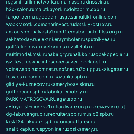
regsmi.ru
filmnetwork.ru
malinasp.ru
kinosvin.ru
h2o-salon.ru
malutkayork.ru
deltaprim.spb.ru
tango-perm.ru
gooddir.ru
sgv.su
multiki-online.com
webkrasotki.com
cherinvest.ru
detskiy-ostrov.ru
ankou.spb.ru
alvesta1.ru
pdf-creator.ru
nix-files.org.ru
sakhatoday.ru
elektrikersymboler.ru
sputnikyes.ru
golf2club.msk.ru
aeforums.ru
zallclub.ru
multimodal.msk.ru
habaigry.ru
haikko.ru
sobakopedia.ru
isz-fest.ru
ewnc.info
screensaver-clock.net.ru
volnav.spb.ru
comnat.ru
npf.net.ru
7bit.pp.ru
kalugatur.ru
tesiaes.ru
card.com.ru
kazanka.spb.ru
gildiya-kuznecov.ru
kameryboavision.ru
griffoncom.spb.ru
fabrika-emotsiy.ru
PARK-MATROSOVA.RU
agat.spb.ru
avtoyurist-moskva1.ru
hardware.org.ru
схема-авто.рф
dg-lab.ru
angrup.ru
recruiter.spb.ru
music8.spb.ru
krsk124.ru
kubok.spb.ru
romanofforex.ru
analitikaplus.ru
spyonline.ru
zosikamery.ru