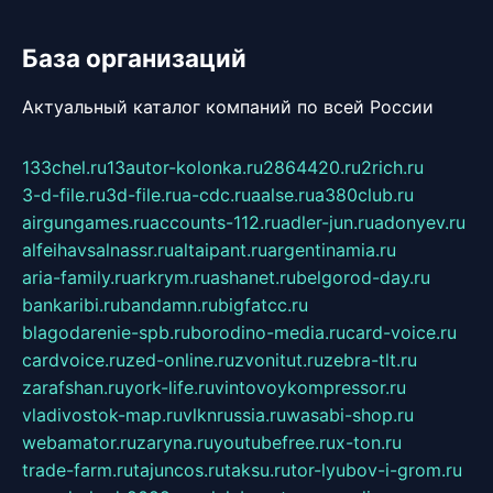
База организаций
Актуальный каталог компаний по всей России
133chel.ru
13autor-kolonka.ru
2864420.ru
2rich.ru
3-d-file.ru
3d-file.ru
a-cdc.ru
aalse.ru
a380club.ru
airgungames.ru
accounts-112.ru
adler-jun.ru
adonyev.ru
alfeihavsalnassr.ru
altaipant.ru
argentinamia.ru
aria-family.ru
arkrym.ru
ashanet.ru
belgorod-day.ru
bankaribi.ru
bandamn.ru
bigfatcc.ru
blagodarenie-spb.ru
borodino-media.ru
card-voice.ru
cardvoice.ru
zed-online.ru
zvonitut.ru
zebra-tlt.ru
zarafshan.ru
york-life.ru
vintovoykompressor.ru
vladivostok-map.ru
vlknrussia.ru
wasabi-shop.ru
webamator.ru
zaryna.ru
youtubefree.ru
x-ton.ru
trade-farm.ru
tajuncos.ru
taksu.ru
tor-lyubov-i-grom.ru