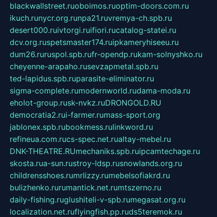
blackwallstreet.ru
oboimos.ru
optim-doors.com.ru
ikuch.ru
nycr.org.ru
npa21.ru
vremya-ch.spb.ru
desert000.ru
ivtorgi.ru
ifiori.ru
catalog-statei.ru
dcv.org.ru
spetsmaster174.ru
ipkameryhiseeu.ru
dum26.ru
ruspol.spb.ru
fr-opendp.ru
kam-solnyshko.ru
cheyenne-arapaho.ru
sevzapmetal.spb.ru
ted-lapidus.spb.ru
parasite-eliminator.ru
sigma-complete.ru
modernworld.ru
dama-moda.ru
eholot-group.ru
sk-nvkz.ru
DRONGOLD.RU
democratia2.ru
i-farmer.ru
mass-sport.org
jablonex.spb.ru
bookmess.ru
linkword.ru
refineua.com.ru
cs-spec.net.ru
altay-mebel.ru
DNK-THEATRE.RU
mechaniks.spb.ru
ipcamtechage.ru
skosta.ru
a-sun.ru
stroy-ldsp.ru
snowlands.org.ru
childrensshoes.ru
mrlizzy.ru
mebelsofiakrd.ru
bulizhenko.ru
rumantick.net.ru
mtszerno.ru
daily-fishing.ru
glushiteli-v-spb.ru
megasat.org.ru
localization.net.ru
flyingfish.pp.ru
ds5teremok.ru