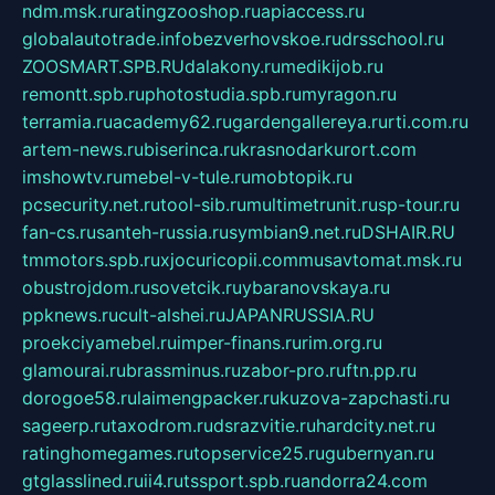
ndm.msk.ru
ratingzooshop.ru
apiaccess.ru
globalautotrade.info
bezverhovskoe.ru
drsschool.ru
ZOOSMART.SPB.RU
dalakony.ru
medikijob.ru
remontt.spb.ru
photostudia.spb.ru
myragon.ru
terramia.ru
academy62.ru
gardengallereya.ru
rti.com.ru
artem-news.ru
biserinca.ru
krasnodarkurort.com
imshowtv.ru
mebel-v-tule.ru
mobtopik.ru
pcsecurity.net.ru
tool-sib.ru
multimetrunit.ru
sp-tour.ru
fan-cs.ru
santeh-russia.ru
symbian9.net.ru
DSHAIR.RU
tmmotors.spb.ru
xjocuricopii.com
musavtomat.msk.ru
obustrojdom.ru
sovetcik.ru
ybaranovskaya.ru
ppknews.ru
cult-alshei.ru
JAPANRUSSIA.RU
proekciyamebel.ru
imper-finans.ru
rim.org.ru
glamourai.ru
brassminus.ru
zabor-pro.ru
ftn.pp.ru
dorogoe58.ru
laimengpacker.ru
kuzova-zapchasti.ru
sageerp.ru
taxodrom.ru
dsrazvitie.ru
hardcity.net.ru
ratinghomegames.ru
topservice25.ru
gubernyan.ru
gtglasslined.ru
ii4.ru
tssport.spb.ru
andorra24.com