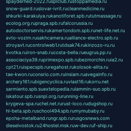
spayderhed-2022.ru
splclub.ru
stoppamedia.ru
snow-guard.ru
slovar-ivrit.ru
cleanmedicine.ru
shkurki-karakulya.ru
kanotiforet.spb.ru
tutmassage.ru
ecolog.org.ru
praga.spb.ru
falcorussia.ru
autodoctorservis.ru
kamertondom.spb.ru
net-life.net.ru
avto-vozim.ru
sakhcamera.ru
alliance-electro.spb.ru
stroyavt.ru
controlweb1.ru
tdsak74.ru
kinzozo-ru.ru
kvotka.ru
iron-snab.ru
costa-bella.ru
eugrus.pp.ru
associaciya39.ru
primexpo.spb.ru
bezmorchin.ru
ia2.ru
cpt21.ru
ispecspb.ru
regahost.ru
kolosok-elita.ru
tae-kwon.ru
consrio.com.ru
insiam.ru
avegainfo.ru
archery161.ru
bigencyclica.ru
vlast16.ru
korru.net
sarmiento.spb.su
extelopedia.ru
lammin-suo.spb.ru
iskatour.spb.ru
snpi.org.ru
running-line.ru
krygeva-spa.ru
chel.net.ru
rust-loco.ru
dugshop.ru
hl-beta.spb.ru
school494.spb.ru
mymubaby.ru
epoha-metalband.ru
ngr.spb.ru
rusgosnews.com
dieselvostok.ru
24hostel.msk.ru
w-dev.ru
f-ship.ru