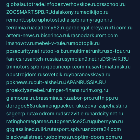
globalautotrade.info
bezverhovskoe.ru
drsschool.ru
ZOOSMART.SPB.RU
dalakony.ru
medikijob.ru
remontt.spb.ru
photostudia.spb.ru
myragon.ru
terramia.ru
academy62.ru
gardengallereya.ru
rti.com.ru
artem-news.ru
biserinca.ru
krasnodarkurort.com
imshowtv.ru
mebel-v-tule.ru
mobtopik.ru
pcsecurity.net.ru
tool-sib.ru
multimetrunit.ru
sp-tour.ru
fan-cs.ru
santeh-russia.ru
symbian9.net.ru
DSHAIR.RU
tmmotors.spb.ru
xjocuricopii.com
musavtomat.msk.ru
obustrojdom.ru
sovetcik.ru
ybaranovskaya.ru
ppknews.ru
cult-alshei.ru
JAPANRUSSIA.RU
proekciyamebel.ru
imper-finans.ru
rim.org.ru
glamourai.ru
brassminus.ru
zabor-pro.ru
ftn.pp.ru
dorogoe58.ru
laimengpacker.ru
kuzova-zapchasti.ru
sageerp.ru
taxodrom.ru
dsrazvitie.ru
hardcity.net.ru
ratinghomegames.ru
topservice25.ru
gubernyan.ru
gtglasslined.ru
ii4.ru
tssport.spb.ru
andorra24.com
blackwallstreet.ru
oboimos.ru
optim-doors.com.ru