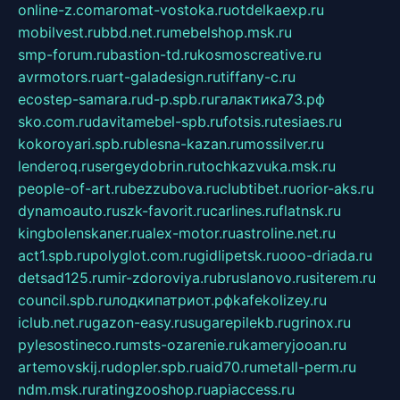
online-z.com
aromat-vostoka.ru
otdelkaexp.ru
mobilvest.ru
bbd.net.ru
mebelshop.msk.ru
smp-forum.ru
bastion-td.ru
kosmoscreative.ru
avrmotors.ru
art-galadesign.ru
tiffany-c.ru
ecostep-samara.ru
d-p.spb.ru
галактика73.рф
sko.com.ru
davitamebel-spb.ru
fotsis.ru
tesiaes.ru
kokoroyari.spb.ru
blesna-kazan.ru
mossilver.ru
lenderoq.ru
sergeydobrin.ru
tochkazvuka.msk.ru
people-of-art.ru
bezzubova.ru
clubtibet.ru
orior-aks.ru
dynamoauto.ru
szk-favorit.ru
carlines.ru
flatnsk.ru
kingbolenskaner.ru
alex-motor.ru
astroline.net.ru
act1.spb.ru
polyglot.com.ru
gidlipetsk.ru
ooo-driada.ru
detsad125.ru
mir-zdoroviya.ru
bruslanovo.ru
siterem.ru
council.spb.ru
лодкипатриот.рф
kafekolizey.ru
iclub.net.ru
gazon-easy.ru
sugarepilekb.ru
grinox.ru
pylesostineco.ru
msts-ozarenie.ru
kameryjooan.ru
artemovskij.ru
dopler.spb.ru
aid70.ru
metall-perm.ru
ndm.msk.ru
ratingzooshop.ru
apiaccess.ru