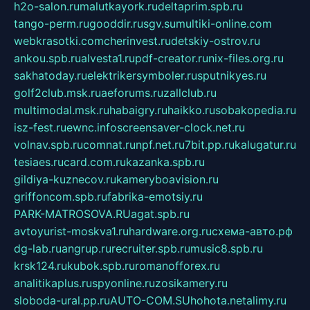
h2o-salon.ru
malutkayork.ru
deltaprim.spb.ru
tango-perm.ru
gooddir.ru
sgv.su
multiki-online.com
webkrasotki.com
cherinvest.ru
detskiy-ostrov.ru
ankou.spb.ru
alvesta1.ru
pdf-creator.ru
nix-files.org.ru
sakhatoday.ru
elektrikersymboler.ru
sputnikyes.ru
golf2club.msk.ru
aeforums.ru
zallclub.ru
multimodal.msk.ru
habaigry.ru
haikko.ru
sobakopedia.ru
isz-fest.ru
ewnc.info
screensaver-clock.net.ru
volnav.spb.ru
comnat.ru
npf.net.ru
7bit.pp.ru
kalugatur.ru
tesiaes.ru
card.com.ru
kazanka.spb.ru
gildiya-kuznecov.ru
kameryboavision.ru
griffoncom.spb.ru
fabrika-emotsiy.ru
PARK-MATROSOVA.RU
agat.spb.ru
avtoyurist-moskva1.ru
hardware.org.ru
схема-авто.рф
dg-lab.ru
angrup.ru
recruiter.spb.ru
music8.spb.ru
krsk124.ru
kubok.spb.ru
romanofforex.ru
analitikaplus.ru
spyonline.ru
zosikamery.ru
sloboda-ural.pp.ru
AUTO-COM.SU
hohota.net
alimy.ru