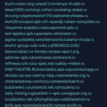
ikuch.ru
nycr.org.ru
npa21.ru
vremya-ch.spb.ru
desert000.ru
ivtorgi.ru
ifiori.ru
catalog-statei.ru
dcv.org.ru
spetsmaster174.ru
ipkameryhiseeu.ru
dum26.ru
ruspol.spb.ru
fr-opendp.ru
kam-solnyshko.ru
cheyenne-arapaho.ru
sevzapmetal.spb.ru
ted-lapidus.spb.ru
parasite-eliminator.ru
sigma-complete.ru
modernworld.ru
dama-moda.ru
eholot-group.ru
sk-nvkz.ru
DRONGOLD.RU
democratia2.ru
i-farmer.ru
mass-sport.org
jablonex.spb.ru
bookmess.ru
linkword.ru
refineua.com.ru
cs-spec.net.ru
altay-mebel.ru
DNK-THEATRE.RU
mechaniks.spb.ru
ipcamtechage.ru
skosta.ru
a-sun.ru
stroy-ldsp.ru
snowlands.org.ru
childrensshoes.ru
mrlizzy.ru
mebelsofiakrd.ru
bulizhenko.ru
rumantick.net.ru
mtszerno.ru
daily-fishing.ru
glushiteli-v-spb.ru
megasat.org.ru
localization.net.ru
flyingfish.pp.ru
ds5teremok.ru
aclib.spb.ru
komissionka30.ru
mag-profit.ru