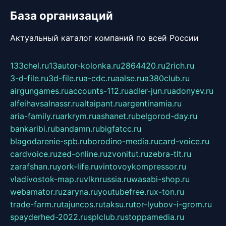
База организаций
Актуальный каталог компаний по всей России
133chel.ru
13autor-kolonka.ru
2864420.ru
2rich.ru
3-d-file.ru
3d-file.ru
a-cdc.ru
aalse.ru
a380club.ru
airgungames.ru
accounts-112.ru
adler-jun.ru
adonyev.ru
alfeihavsalnassr.ru
altaipant.ru
argentinamia.ru
aria-family.ru
arkrym.ru
ashanet.ru
belgorod-day.ru
bankaribi.ru
bandamn.ru
bigfatcc.ru
blagodarenie-spb.ru
borodino-media.ru
card-voice.ru
cardvoice.ru
zed-online.ru
zvonitut.ru
zebra-tlt.ru
zarafshan.ru
york-life.ru
vintovoykompressor.ru
vladivostok-map.ru
vlknrussia.ru
wasabi-shop.ru
webamator.ru
zaryna.ru
youtubefree.ru
x-ton.ru
trade-farm.ru
tajuncos.ru
taksu.ru
tor-lyubov-i-grom.ru
spayderhed-2022.ru
splclub.ru
stoppamedia.ru