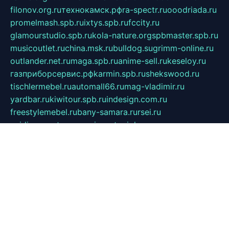
filonov.org.ru
технокамск.рф
ra-spectr.ru
ooodriada.ru
promelmash.spb.ru
ixtys.spb.ru
fccity.ru
glamourstudio.spb.ru
kola-nature.org
spbmaster.spb.ru
musicoutlet.ru
china.msk.ru
bulldog.su
grimm-online.ru
outlander.net.ru
maga.spb.ru
anime-sell.ru
keseloy.ru
газприборсервис.рф
karmin.spb.ru
shekswood.ru
tischlermebel.ru
automall66.ru
mag-vladimir.ru
yardbar.ru
kiwitour.spb.ru
indesign.com.ru
freestylemebel.ru
bany-samara.ru
rsei.ru
naidisvoyput.ru
mgsn-invest.ru
ipkamerasannce.ru
alicante-house.ru
ibelka74.ru
cozyhouse.info
vlkargalev-studio.ru
700mb.ru
figura-ufa.ru
alina-live.ru
belarusiannews.ru
womenknow.ru
dos-vniimk.ru
sega.net.ru
dv.net.ru
phenomenonsofhistory.com
telesputnik.net.ru
wall.pp.ru
pylesosroidmi.ru
gtc-clan.ru
cligs.ru
bibikazap.ru
popova.org.ru
netwhistler.spb.ru
bellvil.ru
bonzon.ru
iss-vladik.ru
defiparis.net.ru
las-gryzas.ru
amku.ru