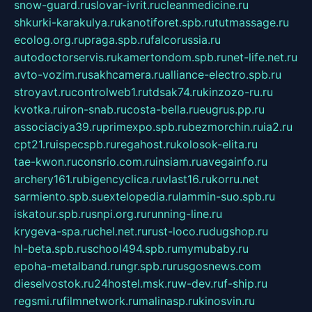
snow-guard.ru
slovar-ivrit.ru
cleanmedicine.ru
shkurki-karakulya.ru
kanotiforet.spb.ru
tutmassage.ru
ecolog.org.ru
praga.spb.ru
falcorussia.ru
autodoctorservis.ru
kamertondom.spb.ru
net-life.net.ru
avto-vozim.ru
sakhcamera.ru
alliance-electro.spb.ru
stroyavt.ru
controlweb1.ru
tdsak74.ru
kinzozo-ru.ru
kvotka.ru
iron-snab.ru
costa-bella.ru
eugrus.pp.ru
associaciya39.ru
primexpo.spb.ru
bezmorchin.ru
ia2.ru
cpt21.ru
ispecspb.ru
regahost.ru
kolosok-elita.ru
tae-kwon.ru
consrio.com.ru
insiam.ru
avegainfo.ru
archery161.ru
bigencyclica.ru
vlast16.ru
korru.net
sarmiento.spb.su
extelopedia.ru
lammin-suo.spb.ru
iskatour.spb.ru
snpi.org.ru
running-line.ru
krygeva-spa.ru
chel.net.ru
rust-loco.ru
dugshop.ru
hl-beta.spb.ru
school494.spb.ru
mymubaby.ru
epoha-metalband.ru
ngr.spb.ru
rusgosnews.com
dieselvostok.ru
24hostel.msk.ru
w-dev.ru
f-ship.ru
regsmi.ru
filmnetwork.ru
malinasp.ru
kinosvin.ru