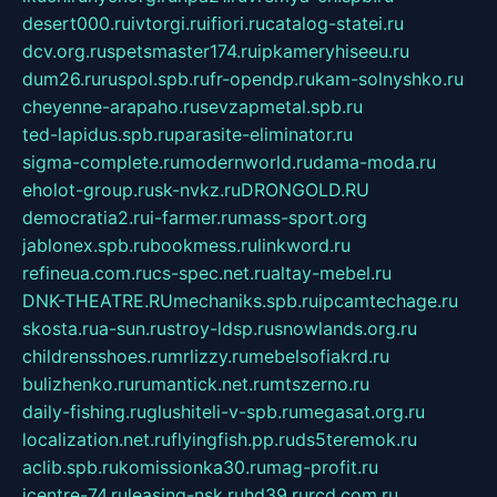
desert000.ru
ivtorgi.ru
ifiori.ru
catalog-statei.ru
dcv.org.ru
spetsmaster174.ru
ipkameryhiseeu.ru
dum26.ru
ruspol.spb.ru
fr-opendp.ru
kam-solnyshko.ru
cheyenne-arapaho.ru
sevzapmetal.spb.ru
ted-lapidus.spb.ru
parasite-eliminator.ru
sigma-complete.ru
modernworld.ru
dama-moda.ru
eholot-group.ru
sk-nvkz.ru
DRONGOLD.RU
democratia2.ru
i-farmer.ru
mass-sport.org
jablonex.spb.ru
bookmess.ru
linkword.ru
refineua.com.ru
cs-spec.net.ru
altay-mebel.ru
DNK-THEATRE.RU
mechaniks.spb.ru
ipcamtechage.ru
skosta.ru
a-sun.ru
stroy-ldsp.ru
snowlands.org.ru
childrensshoes.ru
mrlizzy.ru
mebelsofiakrd.ru
bulizhenko.ru
rumantick.net.ru
mtszerno.ru
daily-fishing.ru
glushiteli-v-spb.ru
megasat.org.ru
localization.net.ru
flyingfish.pp.ru
ds5teremok.ru
aclib.spb.ru
komissionka30.ru
mag-profit.ru
icentre-74.ru
leasing-nsk.ru
hd39.ru
rcd.com.ru