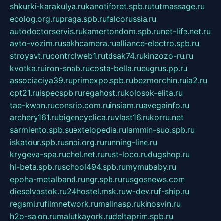
shkurki-karakulya.ru
kanotiforet.spb.ru
tutmassage.ru
ecolog.org.ru
praga.spb.ru
falcorussia.ru
autodoctorservis.ru
kamertondom.spb.ru
net-life.net.ru
avto-vozim.ru
sakhcamera.ru
alliance-electro.spb.ru
stroyavt.ru
controlweb1.ru
tdsak74.ru
kinzozo-ru.ru
kvotka.ru
iron-snab.ru
costa-bella.ru
eugrus.pp.ru
associaciya39.ru
primexpo.spb.ru
bezmorchin.ru
ia2.ru
cpt21.ru
ispecspb.ru
regahost.ru
kolosok-elita.ru
tae-kwon.ru
consrio.com.ru
insiam.ru
avegainfo.ru
archery161.ru
bigencyclica.ru
vlast16.ru
korru.net
sarmiento.spb.su
extelopedia.ru
lammin-suo.spb.ru
iskatour.spb.ru
snpi.org.ru
running-line.ru
krygeva-spa.ru
chel.net.ru
rust-loco.ru
dugshop.ru
hl-beta.spb.ru
school494.spb.ru
mymubaby.ru
epoha-metalband.ru
ngr.spb.ru
rusgosnews.com
dieselvostok.ru
24hostel.msk.ru
w-dev.ru
f-ship.ru
regsmi.ru
filmnetwork.ru
malinasp.ru
kinosvin.ru
h2o-salon.ru
malutkayork.ru
deltaprim.spb.ru