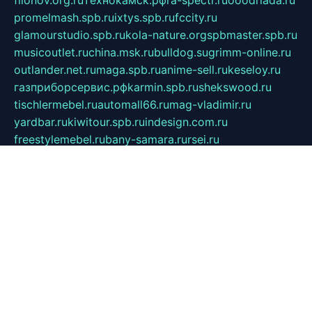
filonov.org.ru
технокамск.рф
ra-spectr.ru
ooodriada.ru
promelmash.spb.ru
ixtys.spb.ru
fccity.ru
glamourstudio.spb.ru
kola-nature.org
spbmaster.spb.ru
musicoutlet.ru
china.msk.ru
bulldog.su
grimm-online.ru
outlander.net.ru
maga.spb.ru
anime-sell.ru
keseloy.ru
газприборсервис.рф
karmin.spb.ru
shekswood.ru
tischlermebel.ru
automall66.ru
mag-vladimir.ru
yardbar.ru
kiwitour.spb.ru
indesign.com.ru
freestylemebel.ru
bany-samara.ru
rsei.ru
naidisvoyput.ru
mgsn-invest.ru
ipkamerasannce.ru
alicante-house.ru
ibelka74.ru
cozyhouse.info
vlkargalev-studio.ru
700mb.ru
figura-ufa.ru
alina-live.ru
belarusiannews.ru
womenknow.ru
dos-vniimk.ru
sega.net.ru
dv.net.ru
phenomenonsofhistory.com
telesputnik.net.ru
wall.pp.ru
pylesosroidmi.ru
gtc-clan.ru
cligs.ru
bibikazap.ru
popova.org.ru
netwhistler.spb.ru
bellvil.ru
bonzon.ru
iss-vladik.ru
defiparis.net.ru
las-gryzas.ru
amku.ru