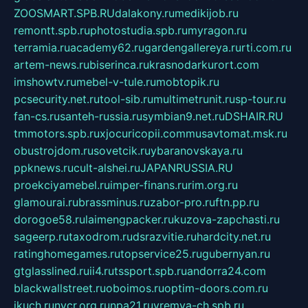
ZOOSMART.SPB.RU
dalakony.ru
medikijob.ru
remontt.spb.ru
photostudia.spb.ru
myragon.ru
terramia.ru
academy62.ru
gardengallereya.ru
rti.com.ru
artem-news.ru
biserinca.ru
krasnodarkurort.com
imshowtv.ru
mebel-v-tule.ru
mobtopik.ru
pcsecurity.net.ru
tool-sib.ru
multimetrunit.ru
sp-tour.ru
fan-cs.ru
santeh-russia.ru
symbian9.net.ru
DSHAIR.RU
tmmotors.spb.ru
xjocuricopii.com
musavtomat.msk.ru
obustrojdom.ru
sovetcik.ru
ybaranovskaya.ru
ppknews.ru
cult-alshei.ru
JAPANRUSSIA.RU
proekciyamebel.ru
imper-finans.ru
rim.org.ru
glamourai.ru
brassminus.ru
zabor-pro.ru
ftn.pp.ru
dorogoe58.ru
laimengpacker.ru
kuzova-zapchasti.ru
sageerp.ru
taxodrom.ru
dsrazvitie.ru
hardcity.net.ru
ratinghomegames.ru
topservice25.ru
gubernyan.ru
gtglasslined.ru
ii4.ru
tssport.spb.ru
andorra24.com
blackwallstreet.ru
oboimos.ru
optim-doors.com.ru
ikuch.ru
nycr.org.ru
npa21.ru
vremya-ch.spb.ru