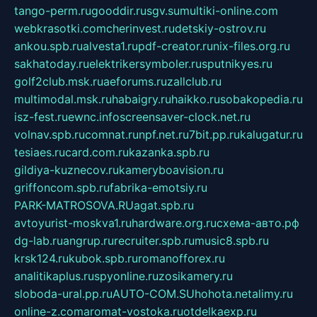
tango-perm.ru
gooddir.ru
sgv.su
multiki-online.com
webkrasotki.com
cherinvest.ru
detskiy-ostrov.ru
ankou.spb.ru
alvesta1.ru
pdf-creator.ru
nix-files.org.ru
sakhatoday.ru
elektrikersymboler.ru
sputnikyes.ru
golf2club.msk.ru
aeforums.ru
zallclub.ru
multimodal.msk.ru
habaigry.ru
haikko.ru
sobakopedia.ru
isz-fest.ru
ewnc.info
screensaver-clock.net.ru
volnav.spb.ru
comnat.ru
npf.net.ru
7bit.pp.ru
kalugatur.ru
tesiaes.ru
card.com.ru
kazanka.spb.ru
gildiya-kuznecov.ru
kameryboavision.ru
griffoncom.spb.ru
fabrika-emotsiy.ru
PARK-MATROSOVA.RU
agat.spb.ru
avtoyurist-moskva1.ru
hardware.org.ru
схема-авто.рф
dg-lab.ru
angrup.ru
recruiter.spb.ru
music8.spb.ru
krsk124.ru
kubok.spb.ru
romanofforex.ru
analitikaplus.ru
spyonline.ru
zosikamery.ru
sloboda-ural.pp.ru
AUTO-COM.SU
hohota.net
alimy.ru
online-z.com
aromat-vostoka.ru
otdelkaexp.ru