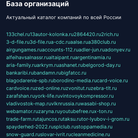
База организаций
Актуальный каталог компаний по всей России
133chel.ru
13autor-kolonka.ru
2864420.ru
2rich.ru
3-d-file.ru
3d-file.ru
a-cdc.ru
aalse.ru
a380club.ru
airgungames.ru
accounts-112.ru
adler-jun.ru
adonyev.ru
alfeihavsalnassr.ru
altaipant.ru
argentinamia.ru
aria-family.ru
arkrym.ru
ashanet.ru
belgorod-day.ru
bankaribi.ru
bandamn.ru
bigfatcc.ru
blagodarenie-spb.ru
borodino-media.ru
card-voice.ru
cardvoice.ru
zed-online.ru
zvonitut.ru
zebra-tlt.ru
zarafshan.ru
york-life.ru
vintovoykompressor.ru
vladivostok-map.ru
vlknrussia.ru
wasabi-shop.ru
webamator.ru
zaryna.ru
youtubefree.ru
x-ton.ru
trade-farm.ru
tajuncos.ru
taksu.ru
tor-lyubov-i-grom.ru
spayderhed-2022.ru
splclub.ru
stoppamedia.ru
snow-guard.ru
slovar-ivrit.ru
cleanmedicine.ru