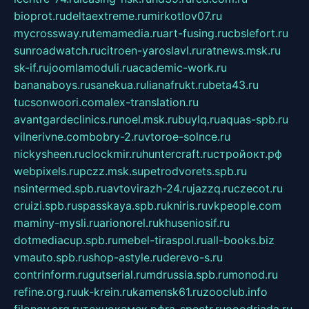
bioprot.ru
deltaextreme.ru
mirkotlov07.ru
mycrossway.ru
temamedia.ru
art-fusing.ru
cbslefort.ru
sunroadwatch.ru
citroen-yaroslavl.ru
ratnews.msk.ru
sk-if.ru
joomlamoduli.ru
academic-work.ru
bananaboys.ru
sanekua.ru
lianafrukt.ru
beta43.ru
tucsonwoori.com
alex-translation.ru
avantgardeclinics.ru
noel.msk.ru
buylq.ru
aquas-spb.ru
vilnerivne.com
bobry-2.ru
vtoroe-solnce.ru
nickysheen.ru
clockmir.ru
huntercraft.ru
стройокт.рф
webpixels.ru
pczz.msk.su
petrodvorets.spb.ru
nsintermed.spb.ru
avtovirazh-24.ru
jazzq.ru
czecot.ru
cruizi.spb.ru
spasskaya.spb.ru
kniris.ru
vkpeople.com
maminy-mysli.ru
arionorel.ru
khuseniosif.ru
dotmediacup.spb.ru
mebel-tiraspol.ru
all-books.biz
vmauto.spb.ru
shop-astyle.ru
derevo-s.ru
contrinform.ru
gutserial.ru
mdrussia.spb.ru
monod.ru
refine.org.ru
uk-krein.ru
kamensk61.ru
zooclub.info