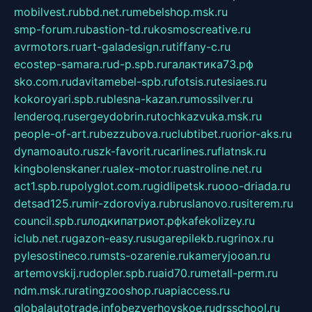
mobilvest.ru
bbd.net.ru
mebelshop.msk.ru
smp-forum.ru
bastion-td.ru
kosmoscreative.ru
avrmotors.ru
art-galadesign.ru
tiffany-c.ru
ecostep-samara.ru
d-p.spb.ru
галактика73.рф
sko.com.ru
davitamebel-spb.ru
fotsis.ru
tesiaes.ru
kokoroyari.spb.ru
blesna-kazan.ru
mossilver.ru
lenderoq.ru
sergeydobrin.ru
tochkazvuka.msk.ru
people-of-art.ru
bezzubova.ru
clubtibet.ru
orior-aks.ru
dynamoauto.ru
szk-favorit.ru
carlines.ru
flatnsk.ru
kingbolenskaner.ru
alex-motor.ru
astroline.net.ru
act1.spb.ru
polyglot.com.ru
gidlipetsk.ru
ooo-driada.ru
detsad125.ru
mir-zdoroviya.ru
bruslanovo.ru
siterem.ru
council.spb.ru
лодкипатриот.рф
kafekolizey.ru
iclub.net.ru
gazon-easy.ru
sugarepilekb.ru
grinox.ru
pylesostineco.ru
msts-ozarenie.ru
kameryjooan.ru
artemovskij.ru
dopler.spb.ru
aid70.ru
metall-perm.ru
ndm.msk.ru
ratingzooshop.ru
apiaccess.ru
globalautotrade.info
bezverhovskoe.ru
drsschool.ru