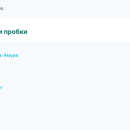
е.
и пробки
а-Амуре
рг