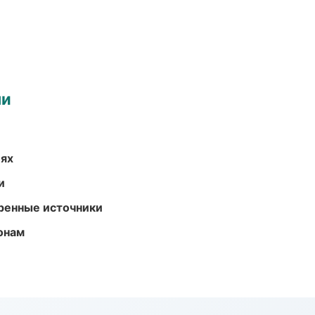
ми
иях
и
еренные источники
онам