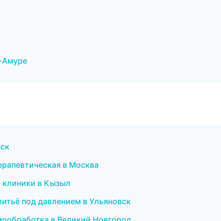
а-Амуре
нск
терапевтическая в Москва
 клиники в Кызыл
литьё под давлением в Ульяновск
рмообработка в Великий Новгород