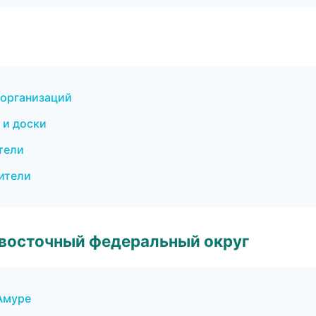
 организаций
 и доски
тели
ители
евосточный федеральный округ
Амуре