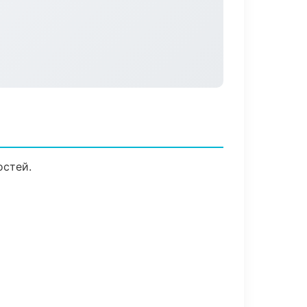
остей.