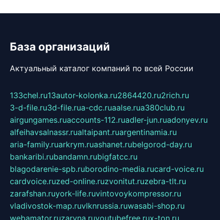
База организаций
Актуальный каталог компаний по всей России
133chel.ru
13autor-kolonka.ru
2864420.ru
2rich.ru
3-d-file.ru
3d-file.ru
a-cdc.ru
aalse.ru
a380club.ru
airgungames.ru
accounts-112.ru
adler-jun.ru
adonyev.ru
alfeihavsalnassr.ru
altaipant.ru
argentinamia.ru
aria-family.ru
arkrym.ru
ashanet.ru
belgorod-day.ru
bankaribi.ru
bandamn.ru
bigfatcc.ru
blagodarenie-spb.ru
borodino-media.ru
card-voice.ru
cardvoice.ru
zed-online.ru
zvonitut.ru
zebra-tlt.ru
zarafshan.ru
york-life.ru
vintovoykompressor.ru
vladivostok-map.ru
vlknrussia.ru
wasabi-shop.ru
webamator.ru
zaryna.ru
youtubefree.ru
x-ton.ru