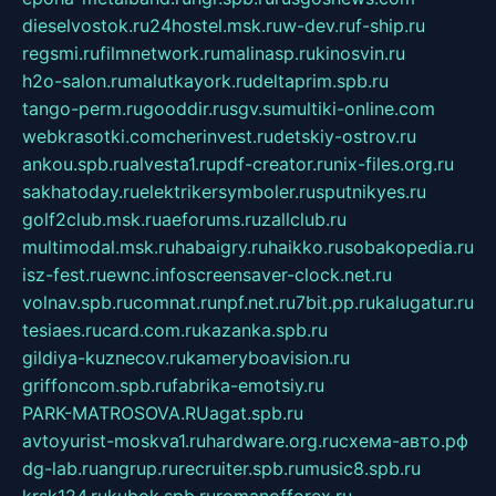
dieselvostok.ru
24hostel.msk.ru
w-dev.ru
f-ship.ru
regsmi.ru
filmnetwork.ru
malinasp.ru
kinosvin.ru
h2o-salon.ru
malutkayork.ru
deltaprim.spb.ru
tango-perm.ru
gooddir.ru
sgv.su
multiki-online.com
webkrasotki.com
cherinvest.ru
detskiy-ostrov.ru
ankou.spb.ru
alvesta1.ru
pdf-creator.ru
nix-files.org.ru
sakhatoday.ru
elektrikersymboler.ru
sputnikyes.ru
golf2club.msk.ru
aeforums.ru
zallclub.ru
multimodal.msk.ru
habaigry.ru
haikko.ru
sobakopedia.ru
isz-fest.ru
ewnc.info
screensaver-clock.net.ru
volnav.spb.ru
comnat.ru
npf.net.ru
7bit.pp.ru
kalugatur.ru
tesiaes.ru
card.com.ru
kazanka.spb.ru
gildiya-kuznecov.ru
kameryboavision.ru
griffoncom.spb.ru
fabrika-emotsiy.ru
PARK-MATROSOVA.RU
agat.spb.ru
avtoyurist-moskva1.ru
hardware.org.ru
схема-авто.рф
dg-lab.ru
angrup.ru
recruiter.spb.ru
music8.spb.ru
krsk124.ru
kubok.spb.ru
romanofforex.ru