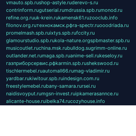
vmauto.spb.ru
shop-astyle.ru
derevo-s.ru
contrinform.ru
gutserial.ru
mdrussia.spb.ru
monod.ru
refine.org.ru
uk-krein.ru
kamensk61.ru
zooclub.info
filonov.org.ru
технокамск.рф
ra-spectr.ru
ooodriada.ru
promelmash.spb.ru
ixtys.spb.ru
fccity.ru
glamourstudio.spb.ru
kola-nature.org
spbmaster.spb.ru
musicoutlet.ru
china.msk.ru
bulldog.su
grimm-online.ru
outlander.net.ru
maga.spb.ru
anime-sell.ru
keseloy.ru
газприборсервис.рф
karmin.spb.ru
shekswood.ru
tischlermebel.ru
automall66.ru
mag-vladimir.ru
yardbar.ru
kiwitour.spb.ru
indesign.com.ru
freestylemebel.ru
bany-samara.ru
rsei.ru
naidisvoyput.ru
mgsn-invest.ru
ipkamerasannce.ru
alicante-house.ru
ibelka74.ru
cozyhouse.info
vlkargalev-studio.ru
700mb.ru
figura-ufa.ru
alina-live.ru
belarusiannews.ru
womenknow.ru
dos-vniimk.ru
sega.net.ru
dv.net.ru
phenomenonsofhistory.com
telesputnik.net.ru
wall.pp.ru
pylesosroidmi.ru