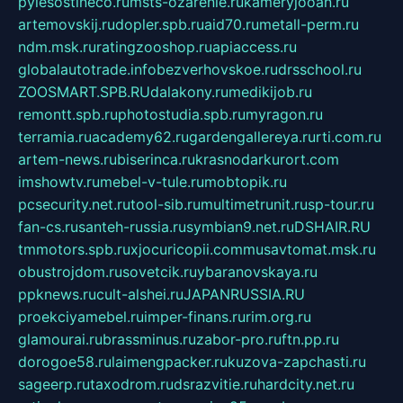
pylesostineco.ru
msts-ozarenie.ru
kameryjooan.ru
artemovskij.ru
dopler.spb.ru
aid70.ru
metall-perm.ru
ndm.msk.ru
ratingzooshop.ru
apiaccess.ru
globalautotrade.info
bezverhovskoe.ru
drsschool.ru
ZOOSMART.SPB.RU
dalakony.ru
medikijob.ru
remontt.spb.ru
photostudia.spb.ru
myragon.ru
terramia.ru
academy62.ru
gardengallereya.ru
rti.com.ru
artem-news.ru
biserinca.ru
krasnodarkurort.com
imshowtv.ru
mebel-v-tule.ru
mobtopik.ru
pcsecurity.net.ru
tool-sib.ru
multimetrunit.ru
sp-tour.ru
fan-cs.ru
santeh-russia.ru
symbian9.net.ru
DSHAIR.RU
tmmotors.spb.ru
xjocuricopii.com
musavtomat.msk.ru
obustrojdom.ru
sovetcik.ru
ybaranovskaya.ru
ppknews.ru
cult-alshei.ru
JAPANRUSSIA.RU
proekciyamebel.ru
imper-finans.ru
rim.org.ru
glamourai.ru
brassminus.ru
zabor-pro.ru
ftn.pp.ru
dorogoe58.ru
laimengpacker.ru
kuzova-zapchasti.ru
sageerp.ru
taxodrom.ru
dsrazvitie.ru
hardcity.net.ru