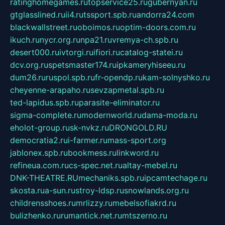
ratinghomegames.ru
topservice25.ru
gubernyan.ru
gtglasslined.ru
ii4.ru
tssport.spb.ru
andorra24.com
blackwallstreet.ru
oboimos.ru
optim-doors.com.ru
ikuch.ru
nycr.org.ru
npa21.ru
vremya-ch.spb.ru
desert000.ru
ivtorgi.ru
ifiori.ru
catalog-statei.ru
dcv.org.ru
spetsmaster174.ru
ipkameryhiseeu.ru
dum26.ru
ruspol.spb.ru
fr-opendp.ru
kam-solnyshko.ru
cheyenne-arapaho.ru
sevzapmetal.spb.ru
ted-lapidus.spb.ru
parasite-eliminator.ru
sigma-complete.ru
modernworld.ru
dama-moda.ru
eholot-group.ru
sk-nvkz.ru
DRONGOLD.RU
democratia2.ru
i-farmer.ru
mass-sport.org
jablonex.spb.ru
bookmess.ru
linkword.ru
refineua.com.ru
cs-spec.net.ru
altay-mebel.ru
DNK-THEATRE.RU
mechaniks.spb.ru
ipcamtechage.ru
skosta.ru
a-sun.ru
stroy-ldsp.ru
snowlands.org.ru
childrensshoes.ru
mrlizzy.ru
mebelsofiakrd.ru
bulizhenko.ru
rumantick.net.ru
mtszerno.ru