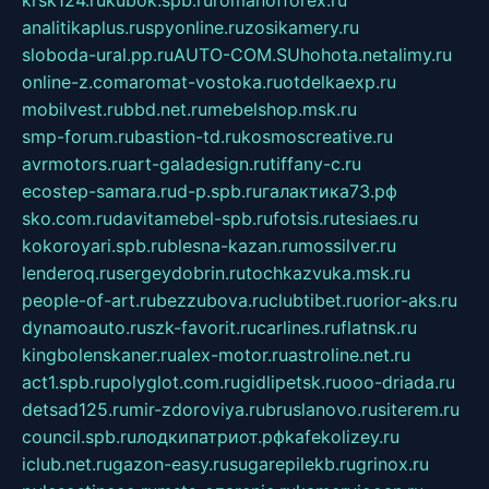
analitikaplus.ru
spyonline.ru
zosikamery.ru
sloboda-ural.pp.ru
AUTO-COM.SU
hohota.net
alimy.ru
online-z.com
aromat-vostoka.ru
otdelkaexp.ru
mobilvest.ru
bbd.net.ru
mebelshop.msk.ru
smp-forum.ru
bastion-td.ru
kosmoscreative.ru
avrmotors.ru
art-galadesign.ru
tiffany-c.ru
ecostep-samara.ru
d-p.spb.ru
галактика73.рф
sko.com.ru
davitamebel-spb.ru
fotsis.ru
tesiaes.ru
kokoroyari.spb.ru
blesna-kazan.ru
mossilver.ru
lenderoq.ru
sergeydobrin.ru
tochkazvuka.msk.ru
people-of-art.ru
bezzubova.ru
clubtibet.ru
orior-aks.ru
dynamoauto.ru
szk-favorit.ru
carlines.ru
flatnsk.ru
kingbolenskaner.ru
alex-motor.ru
astroline.net.ru
act1.spb.ru
polyglot.com.ru
gidlipetsk.ru
ooo-driada.ru
detsad125.ru
mir-zdoroviya.ru
bruslanovo.ru
siterem.ru
council.spb.ru
лодкипатриот.рф
kafekolizey.ru
iclub.net.ru
gazon-easy.ru
sugarepilekb.ru
grinox.ru