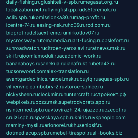
daily-fishing.ru
glushiteli-v-spb.ru
megasat.org.ru
localization.net.ru
flyingfish.pp.ru
ds5teremok.ru
aclib.spb.ru
komissionka30.ru
mag-profit.ru
icentre-74.ru
leasing-nsk.ru
hd39.ru
rcd.com.ru
bioprot.ru
deltaextreme.ru
mirkotlov07.ru
mycrossway.ru
temamedia.ru
art-fusing.ru
cbslefort.ru
sunroadwatch.ru
citroen-yaroslavl.ru
ratnews.msk.ru
sk-if.ru
joomlamoduli.ru
academic-work.ru
bananaboys.ru
sanekua.ru
lianafrukt.ru
beta43.ru
tucsonwoori.com
alex-translation.ru
avantgardeclinics.ru
noel.msk.ru
buylq.ru
aquas-spb.ru
vilnerivne.com
bobry-2.ru
vtoroe-solnce.ru
nickysheen.ru
clockmir.ru
huntercraft.ru
стройокт.рф
webpixels.ru
pczz.msk.su
petrodvorets.spb.ru
nsintermed.spb.ru
avtovirazh-24.ru
jazzq.ru
czecot.ru
cruizi.spb.ru
spasskaya.spb.ru
kniris.ru
vkpeople.com
maminy-mysli.ru
arionorel.ru
khuseniosif.ru
dotmediacup.spb.ru
mebel-tiraspol.ru
all-books.biz