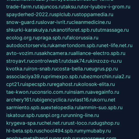
trade-farm.ru
tajuncos.ru
taksu.ru
tor-lyubov-i-grom.ru
spayderhed-2022.ru
splclub.ru
stoppamedia.ru
snow-guard.ru
slovar-ivrit.ru
cleanmedicine.ru
shkurki-karakulya.ru
kanotiforet.spb.ru
tutmassage.ru
ecolog.org.ru
praga.spb.ru
falcorussia.ru
autodoctorservis.ru
kamertondom.spb.ru
net-life.net.ru
avto-vozim.ru
sakhcamera.ru
alliance-electro.spb.ru
stroyavt.ru
controlweb1.ru
tdsak74.ru
kinzozo-ru.ru
kvotka.ru
iron-snab.ru
costa-bella.ru
eugrus.pp.ru
associaciya39.ru
primexpo.spb.ru
bezmorchin.ru
ia2.ru
cpt21.ru
ispecspb.ru
regahost.ru
kolosok-elita.ru
tae-kwon.ru
consrio.com.ru
insiam.ru
avegainfo.ru
archery161.ru
bigencyclica.ru
vlast16.ru
korru.net
sarmiento.spb.su
extelopedia.ru
lammin-suo.spb.ru
iskatour.spb.ru
snpi.org.ru
running-line.ru
krygeva-spa.ru
chel.net.ru
rust-loco.ru
dugshop.ru
hl-beta.spb.ru
school494.spb.ru
mymubaby.ru
epoha-metalband.ru
ngr.spb.ru
rusgosnews.com