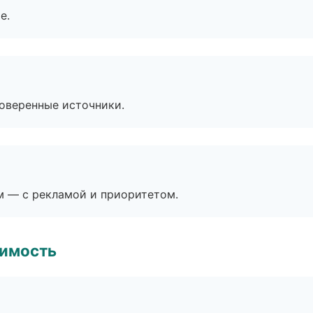
е.
роверенные источники.
м — с рекламой и приоритетом.
имость