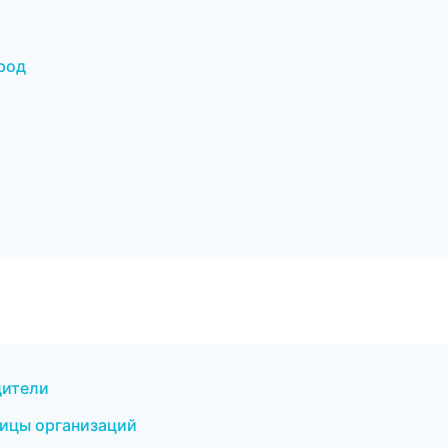
ород
дители
ницы организаций