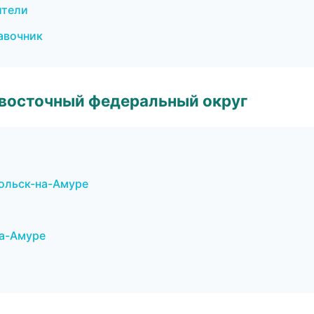
ители
равочник
евосточный федеральный округ
мольск-на-Амуре
на-Амуре