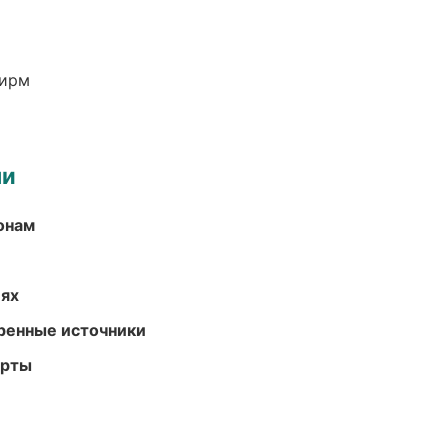
фирм
ми
онам
иях
еренные источники
арты