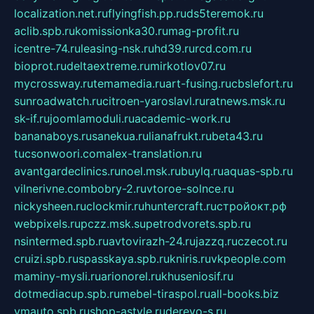
localization.net.ru
flyingfish.pp.ru
ds5teremok.ru
aclib.spb.ru
komissionka30.ru
mag-profit.ru
icentre-74.ru
leasing-nsk.ru
hd39.ru
rcd.com.ru
bioprot.ru
deltaextreme.ru
mirkotlov07.ru
mycrossway.ru
temamedia.ru
art-fusing.ru
cbslefort.ru
sunroadwatch.ru
citroen-yaroslavl.ru
ratnews.msk.ru
sk-if.ru
joomlamoduli.ru
academic-work.ru
bananaboys.ru
sanekua.ru
lianafrukt.ru
beta43.ru
tucsonwoori.com
alex-translation.ru
avantgardeclinics.ru
noel.msk.ru
buylq.ru
aquas-spb.ru
vilnerivne.com
bobry-2.ru
vtoroe-solnce.ru
nickysheen.ru
clockmir.ru
huntercraft.ru
стройокт.рф
webpixels.ru
pczz.msk.su
petrodvorets.spb.ru
nsintermed.spb.ru
avtovirazh-24.ru
jazzq.ru
czecot.ru
cruizi.spb.ru
spasskaya.spb.ru
kniris.ru
vkpeople.com
maminy-mysli.ru
arionorel.ru
khuseniosif.ru
dotmediacup.spb.ru
mebel-tiraspol.ru
all-books.biz
vmauto.spb.ru
shop-astyle.ru
derevo-s.ru