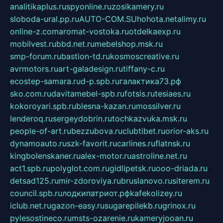
analitikaplus.ru
spyonline.ru
zosikamery.ru
sloboda-ural.pp.ru
AUTO-COM.SU
hohota.net
alimy.ru
online-z.com
aromat-vostoka.ru
otdelkaexp.ru
mobilvest.ru
bbd.net.ru
mebelshop.msk.ru
smp-forum.ru
bastion-td.ru
kosmoscreative.ru
avrmotors.ru
art-galadesign.ru
tiffany-c.ru
ecostep-samara.ru
d-p.spb.ru
галактика73.рф
sko.com.ru
davitamebel-spb.ru
fotsis.ru
tesiaes.ru
kokoroyari.spb.ru
blesna-kazan.ru
mossilver.ru
lenderoq.ru
sergeydobrin.ru
tochkazvuka.msk.ru
people-of-art.ru
bezzubova.ru
clubtibet.ru
orior-aks.ru
dynamoauto.ru
szk-favorit.ru
carlines.ru
flatnsk.ru
kingbolenskaner.ru
alex-motor.ru
astroline.net.ru
act1.spb.ru
polyglot.com.ru
gidlipetsk.ru
ooo-driada.ru
detsad125.ru
mir-zdoroviya.ru
bruslanovo.ru
siterem.ru
council.spb.ru
лодкипатриот.рф
kafekolizey.ru
iclub.net.ru
gazon-easy.ru
sugarepilekb.ru
grinox.ru
pylesostineco.ru
msts-ozarenie.ru
kameryjooan.ru