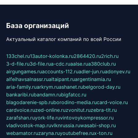
База организаций
Актуальный каталог компаний по всей России
133chel.ru
13autor-kolonka.ru
2864420.ru
2rich.ru
3-d-file.ru
3d-file.ru
a-cdc.ru
aalse.ru
a380club.ru
airgungames.ru
accounts-112.ru
adler-jun.ru
adonyev.ru
alfeihavsalnassr.ru
altaipant.ru
argentinamia.ru
aria-family.ru
arkrym.ru
ashanet.ru
belgorod-day.ru
bankaribi.ru
bandamn.ru
bigfatcc.ru
blagodarenie-spb.ru
borodino-media.ru
card-voice.ru
cardvoice.ru
zed-online.ru
zvonitut.ru
zebra-tlt.ru
zarafshan.ru
york-life.ru
vintovoykompressor.ru
vladivostok-map.ru
vlknrussia.ru
wasabi-shop.ru
webamator.ru
zaryna.ru
youtubefree.ru
x-ton.ru