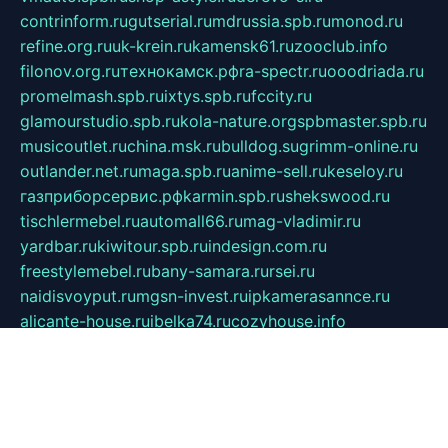
contrinform.ru
gutserial.ru
mdrussia.spb.ru
monod.ru
refine.org.ru
uk-krein.ru
kamensk61.ru
zooclub.info
filonov.org.ru
технокамск.рф
ra-spectr.ru
ooodriada.ru
promelmash.spb.ru
ixtys.spb.ru
fccity.ru
glamourstudio.spb.ru
kola-nature.org
spbmaster.spb.ru
musicoutlet.ru
china.msk.ru
bulldog.su
grimm-online.ru
outlander.net.ru
maga.spb.ru
anime-sell.ru
keseloy.ru
газприборсервис.рф
karmin.spb.ru
shekswood.ru
tischlermebel.ru
automall66.ru
mag-vladimir.ru
yardbar.ru
kiwitour.spb.ru
indesign.com.ru
freestylemebel.ru
bany-samara.ru
rsei.ru
naidisvoyput.ru
mgsn-invest.ru
ipkamerasannce.ru
alicante-house.ru
ibelka74.ru
cozyhouse.info
vlkargalev-studio.ru
700mb.ru
figura-ufa.ru
alina-live.ru
belarusiannews.ru
womenknow.ru
dos-vniimk.ru
sega.net.ru
dv.net.ru
phenomenonsofhistory.com
telesputnik.net.ru
wall.pp.ru
pylesosroidmi.ru
gtc-clan.ru
cligs.ru
bibikazap.ru
popova.org.ru