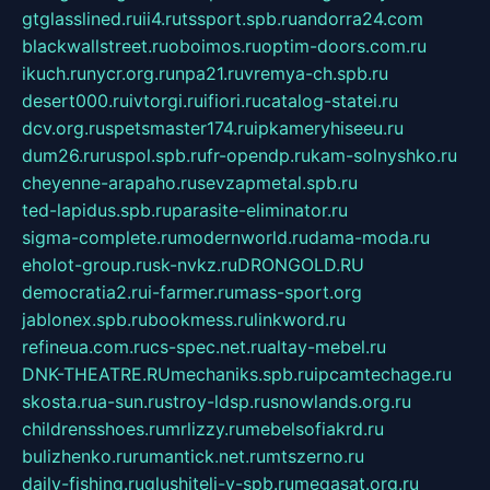
gtglasslined.ru
ii4.ru
tssport.spb.ru
andorra24.com
blackwallstreet.ru
oboimos.ru
optim-doors.com.ru
ikuch.ru
nycr.org.ru
npa21.ru
vremya-ch.spb.ru
desert000.ru
ivtorgi.ru
ifiori.ru
catalog-statei.ru
dcv.org.ru
spetsmaster174.ru
ipkameryhiseeu.ru
dum26.ru
ruspol.spb.ru
fr-opendp.ru
kam-solnyshko.ru
cheyenne-arapaho.ru
sevzapmetal.spb.ru
ted-lapidus.spb.ru
parasite-eliminator.ru
sigma-complete.ru
modernworld.ru
dama-moda.ru
eholot-group.ru
sk-nvkz.ru
DRONGOLD.RU
democratia2.ru
i-farmer.ru
mass-sport.org
jablonex.spb.ru
bookmess.ru
linkword.ru
refineua.com.ru
cs-spec.net.ru
altay-mebel.ru
DNK-THEATRE.RU
mechaniks.spb.ru
ipcamtechage.ru
skosta.ru
a-sun.ru
stroy-ldsp.ru
snowlands.org.ru
childrensshoes.ru
mrlizzy.ru
mebelsofiakrd.ru
bulizhenko.ru
rumantick.net.ru
mtszerno.ru
daily-fishing.ru
glushiteli-v-spb.ru
megasat.org.ru