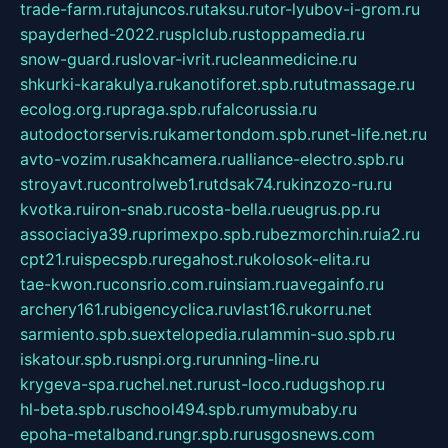
trade-farm.ru
tajuncos.ru
taksu.ru
tor-lyubov-i-grom.ru
spayderhed-2022.ru
splclub.ru
stoppamedia.ru
snow-guard.ru
slovar-ivrit.ru
cleanmedicine.ru
shkurki-karakulya.ru
kanotiforet.spb.ru
tutmassage.ru
ecolog.org.ru
praga.spb.ru
falcorussia.ru
autodoctorservis.ru
kamertondom.spb.ru
net-life.net.ru
avto-vozim.ru
sakhcamera.ru
alliance-electro.spb.ru
stroyavt.ru
controlweb1.ru
tdsak74.ru
kinzozo-ru.ru
kvotka.ru
iron-snab.ru
costa-bella.ru
eugrus.pp.ru
associaciya39.ru
primexpo.spb.ru
bezmorchin.ru
ia2.ru
cpt21.ru
ispecspb.ru
regahost.ru
kolosok-elita.ru
tae-kwon.ru
consrio.com.ru
insiam.ru
avegainfo.ru
archery161.ru
bigencyclica.ru
vlast16.ru
korru.net
sarmiento.spb.su
extelopedia.ru
lammin-suo.spb.ru
iskatour.spb.ru
snpi.org.ru
running-line.ru
krygeva-spa.ru
chel.net.ru
rust-loco.ru
dugshop.ru
hl-beta.spb.ru
school494.spb.ru
mymubaby.ru
epoha-metalband.ru
ngr.spb.ru
rusgosnews.com