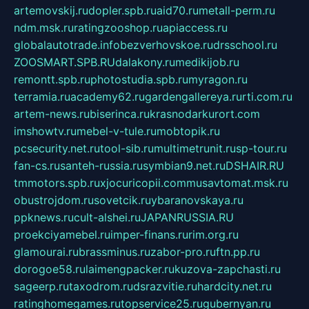
artemovskij.ru
dopler.spb.ru
aid70.ru
metall-perm.ru
ndm.msk.ru
ratingzooshop.ru
apiaccess.ru
globalautotrade.info
bezverhovskoe.ru
drsschool.ru
ZOOSMART.SPB.RU
dalakony.ru
medikijob.ru
remontt.spb.ru
photostudia.spb.ru
myragon.ru
terramia.ru
academy62.ru
gardengallereya.ru
rti.com.ru
artem-news.ru
biserinca.ru
krasnodarkurort.com
imshowtv.ru
mebel-v-tule.ru
mobtopik.ru
pcsecurity.net.ru
tool-sib.ru
multimetrunit.ru
sp-tour.ru
fan-cs.ru
santeh-russia.ru
symbian9.net.ru
DSHAIR.RU
tmmotors.spb.ru
xjocuricopii.com
musavtomat.msk.ru
obustrojdom.ru
sovetcik.ru
ybaranovskaya.ru
ppknews.ru
cult-alshei.ru
JAPANRUSSIA.RU
proekciyamebel.ru
imper-finans.ru
rim.org.ru
glamourai.ru
brassminus.ru
zabor-pro.ru
ftn.pp.ru
dorogoe58.ru
laimengpacker.ru
kuzova-zapchasti.ru
sageerp.ru
taxodrom.ru
dsrazvitie.ru
hardcity.net.ru
ratinghomegames.ru
topservice25.ru
gubernyan.ru