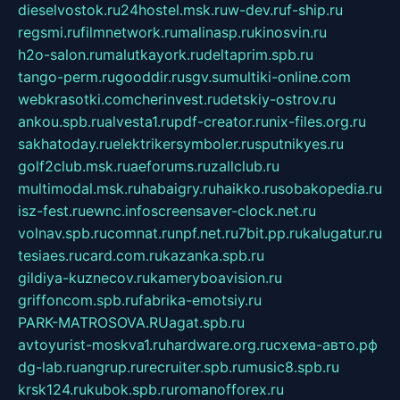
dieselvostok.ru
24hostel.msk.ru
w-dev.ru
f-ship.ru
regsmi.ru
filmnetwork.ru
malinasp.ru
kinosvin.ru
h2o-salon.ru
malutkayork.ru
deltaprim.spb.ru
tango-perm.ru
gooddir.ru
sgv.su
multiki-online.com
webkrasotki.com
cherinvest.ru
detskiy-ostrov.ru
ankou.spb.ru
alvesta1.ru
pdf-creator.ru
nix-files.org.ru
sakhatoday.ru
elektrikersymboler.ru
sputnikyes.ru
golf2club.msk.ru
aeforums.ru
zallclub.ru
multimodal.msk.ru
habaigry.ru
haikko.ru
sobakopedia.ru
isz-fest.ru
ewnc.info
screensaver-clock.net.ru
volnav.spb.ru
comnat.ru
npf.net.ru
7bit.pp.ru
kalugatur.ru
tesiaes.ru
card.com.ru
kazanka.spb.ru
gildiya-kuznecov.ru
kameryboavision.ru
griffoncom.spb.ru
fabrika-emotsiy.ru
PARK-MATROSOVA.RU
agat.spb.ru
avtoyurist-moskva1.ru
hardware.org.ru
схема-авто.рф
dg-lab.ru
angrup.ru
recruiter.spb.ru
music8.spb.ru
krsk124.ru
kubok.spb.ru
romanofforex.ru