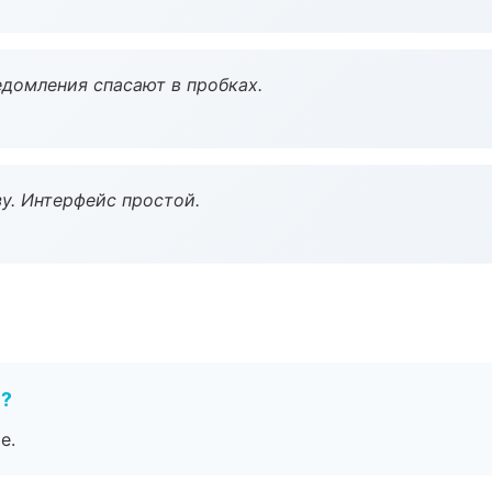
домления спасают в пробках.
у. Интерфейс простой.
е?
е.