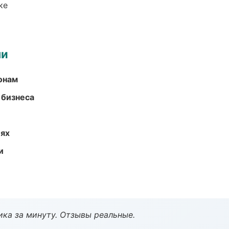
ке
ми
онам
 бизнеса
иях
и
ка за минуту. Отзывы реальные.