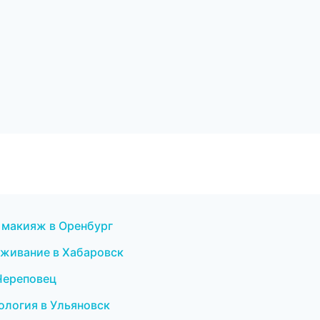
й макияж в Оренбург
луживание в Хабаровск
 Череповец
кология в Ульяновск