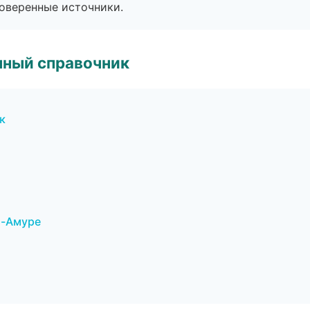
роверенные источники.
нный справочник
к
а-Амуре