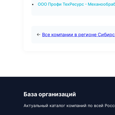
ООО Профи ТехРесурс - Механообрабо
←
Все компании в регионе Сибир
База организаций
Актуальный каталог компаний по всей Рос