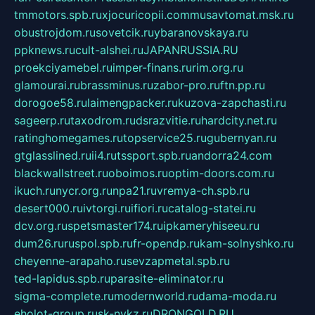
tmmotors.spb.ru
xjocuricopii.com
musavtomat.msk.ru
obustrojdom.ru
sovetcik.ru
ybaranovskaya.ru
ppknews.ru
cult-alshei.ru
JAPANRUSSIA.RU
proekciyamebel.ru
imper-finans.ru
rim.org.ru
glamourai.ru
brassminus.ru
zabor-pro.ru
ftn.pp.ru
dorogoe58.ru
laimengpacker.ru
kuzova-zapchasti.ru
sageerp.ru
taxodrom.ru
dsrazvitie.ru
hardcity.net.ru
ratinghomegames.ru
topservice25.ru
gubernyan.ru
gtglasslined.ru
ii4.ru
tssport.spb.ru
andorra24.com
blackwallstreet.ru
oboimos.ru
optim-doors.com.ru
ikuch.ru
nycr.org.ru
npa21.ru
vremya-ch.spb.ru
desert000.ru
ivtorgi.ru
ifiori.ru
catalog-statei.ru
dcv.org.ru
spetsmaster174.ru
ipkameryhiseeu.ru
dum26.ru
ruspol.spb.ru
fr-opendp.ru
kam-solnyshko.ru
cheyenne-arapaho.ru
sevzapmetal.spb.ru
ted-lapidus.spb.ru
parasite-eliminator.ru
sigma-complete.ru
modernworld.ru
dama-moda.ru
eholot-group.ru
sk-nvkz.ru
DRONGOLD.RU