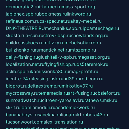
democratia2.ru
i-farmer.ru
mass-sport.org
jablonex.spb.ru
bookmess.ru
linkword.ru
refineua.com.ru
cs-spec.net.ru
altay-mebel.ru
DNK-THEATRE.RU
mechaniks.spb.ru
ipcamtechage.ru
skosta.ru
a-sun.ru
stroy-ldsp.ru
snowlands.org.ru
childrensshoes.ru
mrlizzy.ru
mebelsofiakrd.ru
bulizhenko.ru
rumantick.net.ru
mtszerno.ru
daily-fishing.ru
glushiteli-v-spb.ru
megasat.org.ru
localization.net.ru
flyingfish.pp.ru
ds5teremok.ru
aclib.spb.ru
komissionka30.ru
mag-profit.ru
icentre-74.ru
leasing-nsk.ru
hd39.ru
rcd.com.ru
bioprot.ru
deltaextreme.ru
mirkotlov07.ru
mycrossway.ru
temamedia.ru
art-fusing.ru
cbslefort.ru
sunroadwatch.ru
citroen-yaroslavl.ru
ratnews.msk.ru
sk-if.ru
joomlamoduli.ru
academic-work.ru
bananaboys.ru
sanekua.ru
lianafrukt.ru
beta43.ru
tucsonwoori.com
alex-translation.ru