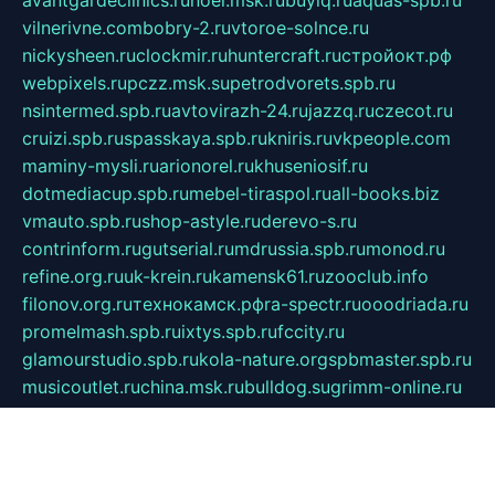
avantgardeclinics.ru
noel.msk.ru
buylq.ru
aquas-spb.ru
vilnerivne.com
bobry-2.ru
vtoroe-solnce.ru
nickysheen.ru
clockmir.ru
huntercraft.ru
стройокт.рф
webpixels.ru
pczz.msk.su
petrodvorets.spb.ru
nsintermed.spb.ru
avtovirazh-24.ru
jazzq.ru
czecot.ru
cruizi.spb.ru
spasskaya.spb.ru
kniris.ru
vkpeople.com
maminy-mysli.ru
arionorel.ru
khuseniosif.ru
dotmediacup.spb.ru
mebel-tiraspol.ru
all-books.biz
vmauto.spb.ru
shop-astyle.ru
derevo-s.ru
contrinform.ru
gutserial.ru
mdrussia.spb.ru
monod.ru
refine.org.ru
uk-krein.ru
kamensk61.ru
zooclub.info
filonov.org.ru
технокамск.рф
ra-spectr.ru
ooodriada.ru
promelmash.spb.ru
ixtys.spb.ru
fccity.ru
glamourstudio.spb.ru
kola-nature.org
spbmaster.spb.ru
musicoutlet.ru
china.msk.ru
bulldog.su
grimm-online.ru
outlander.net.ru
maga.spb.ru
anime-sell.ru
keseloy.ru
газприборсервис.рф
karmin.spb.ru
shekswood.ru
tischlermebel.ru
automall66.ru
mag-vladimir.ru