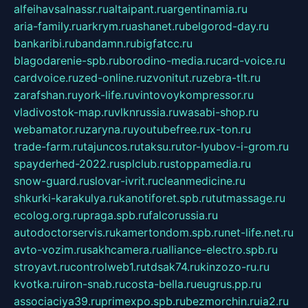
alfeihavsalnassr.ru
altaipant.ru
argentinamia.ru
aria-family.ru
arkrym.ru
ashanet.ru
belgorod-day.ru
bankaribi.ru
bandamn.ru
bigfatcc.ru
blagodarenie-spb.ru
borodino-media.ru
card-voice.ru
cardvoice.ru
zed-online.ru
zvonitut.ru
zebra-tlt.ru
zarafshan.ru
york-life.ru
vintovoykompressor.ru
vladivostok-map.ru
vlknrussia.ru
wasabi-shop.ru
webamator.ru
zaryna.ru
youtubefree.ru
x-ton.ru
trade-farm.ru
tajuncos.ru
taksu.ru
tor-lyubov-i-grom.ru
spayderhed-2022.ru
splclub.ru
stoppamedia.ru
snow-guard.ru
slovar-ivrit.ru
cleanmedicine.ru
shkurki-karakulya.ru
kanotiforet.spb.ru
tutmassage.ru
ecolog.org.ru
praga.spb.ru
falcorussia.ru
autodoctorservis.ru
kamertondom.spb.ru
net-life.net.ru
avto-vozim.ru
sakhcamera.ru
alliance-electro.spb.ru
stroyavt.ru
controlweb1.ru
tdsak74.ru
kinzozo-ru.ru
kvotka.ru
iron-snab.ru
costa-bella.ru
eugrus.pp.ru
associaciya39.ru
primexpo.spb.ru
bezmorchin.ru
ia2.ru