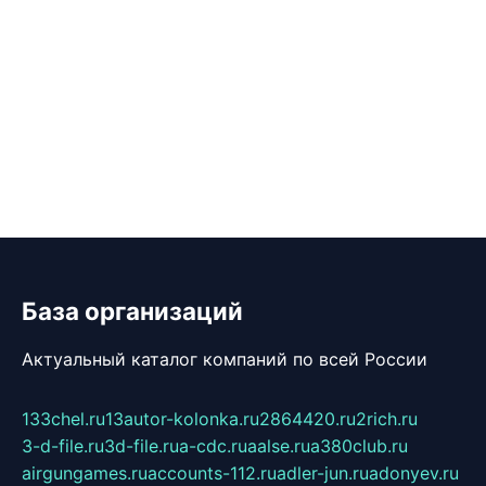
База организаций
Актуальный каталог компаний по всей России
133chel.ru
13autor-kolonka.ru
2864420.ru
2rich.ru
3-d-file.ru
3d-file.ru
a-cdc.ru
aalse.ru
a380club.ru
airgungames.ru
accounts-112.ru
adler-jun.ru
adonyev.ru