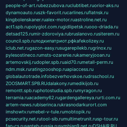
people-of-art.ru
bezzubova.ru
clubtibet.ru
orior-aks.ru
dynamoauto.ru
szk-favorit.ru
carlines.ru
flatnsk.ru
kingbolenskaner.ru
alex-motor.ru
astroline.net.ru
act1.spb.ru
polyglot.com.ru
gidlipetsk.ru
ooo-driada.ru
detsad125.ru
mir-zdoroviya.ru
bruslanovo.ru
siterem.ru
council.spb.ru
лодкипатриот.рф
kafekolizey.ru
iclub.net.ru
gazon-easy.ru
sugarepilekb.ru
grinox.ru
pylesostineco.ru
msts-ozarenie.ru
kameryjooan.ru
artemovskij.ru
dopler.spb.ru
aid70.ru
metall-perm.ru
ndm.msk.ru
ratingzooshop.ru
apiaccess.ru
globalautotrade.info
bezverhovskoe.ru
drsschool.ru
ZOOSMART.SPB.RU
dalakony.ru
medikijob.ru
remontt.spb.ru
photostudia.spb.ru
myragon.ru
terramia.ru
academy62.ru
gardengallereya.ru
rti.com.ru
artem-news.ru
biserinca.ru
krasnodarkurort.com
imshowtv.ru
mebel-v-tule.ru
mobtopik.ru
pcsecurity.net.ru
tool-sib.ru
multimetrunit.ru
sp-tour.ru
fan-cs.ru
santeh-russia.ru
symbian9.net.ru
DSHAIR.RU