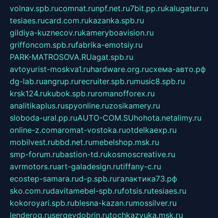
volnav.spb.ru
comnat.ru
npf.net.ru
7bit.pp.ru
kalugatur.ru
tesiaes.ru
card.com.ru
kazanka.spb.ru
gildiya-kuznecov.ru
kameryboavision.ru
griffoncom.spb.ru
fabrika-emotsiy.ru
PARK-MATROSOVA.RU
agat.spb.ru
avtoyurist-moskva1.ru
hardware.org.ru
схема-авто.рф
dg-lab.ru
angrup.ru
recruiter.spb.ru
music8.spb.ru
krsk124.ru
kubok.spb.ru
romanofforex.ru
analitikaplus.ru
spyonline.ru
zosikamery.ru
sloboda-ural.pp.ru
AUTO-COM.SU
hohota.net
alimy.ru
online-z.com
aromat-vostoka.ru
otdelkaexp.ru
mobilvest.ru
bbd.net.ru
mebelshop.msk.ru
smp-forum.ru
bastion-td.ru
kosmoscreative.ru
avrmotors.ru
art-galadesign.ru
tiffany-c.ru
ecostep-samara.ru
d-p.spb.ru
галактика73.рф
sko.com.ru
davitamebel-spb.ru
fotsis.ru
tesiaes.ru
kokoroyari.spb.ru
blesna-kazan.ru
mossilver.ru
lenderoq.ru
sergeydobrin.ru
tochkazvuka.msk.ru