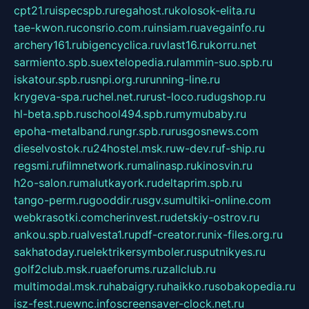
cpt21.ru
ispecspb.ru
regahost.ru
kolosok-elita.ru
tae-kwon.ru
consrio.com.ru
insiam.ru
avegainfo.ru
archery161.ru
bigencyclica.ru
vlast16.ru
korru.net
sarmiento.spb.su
extelopedia.ru
lammin-suo.spb.ru
iskatour.spb.ru
snpi.org.ru
running-line.ru
krygeva-spa.ru
chel.net.ru
rust-loco.ru
dugshop.ru
hl-beta.spb.ru
school494.spb.ru
mymubaby.ru
epoha-metalband.ru
ngr.spb.ru
rusgosnews.com
dieselvostok.ru
24hostel.msk.ru
w-dev.ru
f-ship.ru
regsmi.ru
filmnetwork.ru
malinasp.ru
kinosvin.ru
h2o-salon.ru
malutkayork.ru
deltaprim.spb.ru
tango-perm.ru
gooddir.ru
sgv.su
multiki-online.com
webkrasotki.com
cherinvest.ru
detskiy-ostrov.ru
ankou.spb.ru
alvesta1.ru
pdf-creator.ru
nix-files.org.ru
sakhatoday.ru
elektrikersymboler.ru
sputnikyes.ru
golf2club.msk.ru
aeforums.ru
zallclub.ru
multimodal.msk.ru
habaigry.ru
haikko.ru
sobakopedia.ru
isz-fest.ru
ewnc.info
screensaver-clock.net.ru