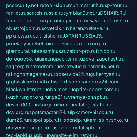
pcsecurity.net.ru
tool-sib.ru
multimetrunit.ru
sp-tour.ru
fan-cs.ru
santeh-russia.ru
symbian9.net.ru
DSHAIR.RU
tmmotors.spb.ru
xjocuricopii.com
musavtomat.msk.ru
obustrojdom.ru
sovetcik.ru
ybaranovskaya.ru
ppknews.ru
cult-alshei.ru
JAPANRUSSIA.RU
proekciyamebel.ru
imper-finans.ru
rim.org.ru
glamourai.ru
brassminus.ru
zabor-pro.ru
ftn.pp.ru
dorogoe58.ru
laimengpacker.ru
kuzova-zapchasti.ru
sageerp.ru
taxodrom.ru
dsrazvitie.ru
hardcity.net.ru
ratinghomegames.ru
topservice25.ru
gubernyan.ru
gtglasslined.ru
ii4.ru
tssport.spb.ru
andorra24.com
blackwallstreet.ru
oboimos.ru
optim-doors.com.ru
ikuch.ru
nycr.org.ru
npa21.ru
vremya-ch.spb.ru
desert000.ru
ivtorgi.ru
ifiori.ru
catalog-statei.ru
dcv.org.ru
spetsmaster174.ru
ipkameryhiseeu.ru
dum26.ru
ruspol.spb.ru
fr-opendp.ru
kam-solnyshko.ru
cheyenne-arapaho.ru
sevzapmetal.spb.ru
ted-lapidus.spb.ru
parasite-eliminator.ru