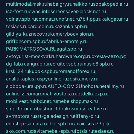
multimodal.msk.ru
habaigry.ru
haikko.ru
sobakopedia.ru
isz-fest.ru
ewnc.info
screensaver-clock.net.ru
volnav.spb.ru
comnat.ru
npf.net.ru
7bit.pp.ru
kalugatur.ru
tesiaes.ru
card.com.ru
kazanka.spb.ru
gildiya-kuznecov.ru
kameryboavision.ru
griffoncom.spb.ru
fabrika-emotsiy.ru
PARK-MATROSOVA.RU
agat.spb.ru
avtoyurist-moskva1.ru
hardware.org.ru
схема-авто.рф
dg-lab.ru
angrup.ru
recruiter.spb.ru
music8.spb.ru
krsk124.ru
kubok.spb.ru
romanofforex.ru
analitikaplus.ru
spyonline.ru
zosikamery.ru
sloboda-ural.pp.ru
AUTO-COM.SU
hohota.net
alimy.ru
online-z.com
aromat-vostoka.ru
otdelkaexp.ru
mobilvest.ru
bbd.net.ru
mebelshop.msk.ru
smp-forum.ru
bastion-td.ru
kosmoscreative.ru
avrmotors.ru
art-galadesign.ru
tiffany-c.ru
ecostep-samara.ru
d-p.spb.ru
галактика73.рф
sko.com.ru
davitamebel-spb.ru
fotsis.ru
tesiaes.ru