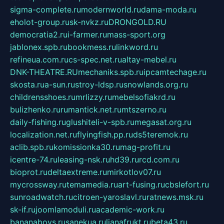
sigma-complete.ru
modernworld.ru
dama-moda.ru
eholot-group.ru
sk-nvkz.ru
DRONGOLD.RU
democratia2.ru
i-farmer.ru
mass-sport.org
jablonex.spb.ru
bookmess.ru
linkword.ru
refineua.com.ru
cs-spec.net.ru
altay-mebel.ru
DNK-THEATRE.RU
mechaniks.spb.ru
ipcamtechage.ru
skosta.ru
a-sun.ru
stroy-ldsp.ru
snowlands.org.ru
childrensshoes.ru
mrlizzy.ru
mebelsofiakrd.ru
bulizhenko.ru
rumantick.net.ru
mtszerno.ru
daily-fishing.ru
glushiteli-v-spb.ru
megasat.org.ru
localization.net.ru
flyingfish.pp.ru
ds5teremok.ru
aclib.spb.ru
komissionka30.ru
mag-profit.ru
icentre-74.ru
leasing-nsk.ru
hd39.ru
rcd.com.ru
bioprot.ru
deltaextreme.ru
mirkotlov07.ru
mycrossway.ru
temamedia.ru
art-fusing.ru
cbslefort.ru
sunroadwatch.ru
citroen-yaroslavl.ru
ratnews.msk.ru
sk-if.ru
joomlamoduli.ru
academic-work.ru
bananaboys.ru
sanekua.ru
lianafrukt.ru
beta43.ru