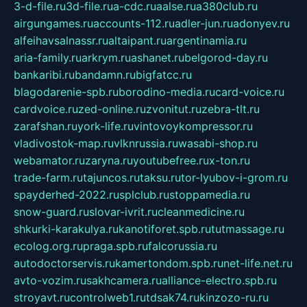
3-d-file.ru
3d-file.ru
a-cdc.ru
aalse.ru
a380club.ru
airgungames.ru
accounts-112.ru
adler-jun.ru
adonyev.ru
alfeihavsalnassr.ru
altaipant.ru
argentinamia.ru
aria-family.ru
arkrym.ru
ashanet.ru
belgorod-day.ru
bankaribi.ru
bandamn.ru
bigfatcc.ru
blagodarenie-spb.ru
borodino-media.ru
card-voice.ru
cardvoice.ru
zed-online.ru
zvonitut.ru
zebra-tlt.ru
zarafshan.ru
york-life.ru
vintovoykompressor.ru
vladivostok-map.ru
vlknrussia.ru
wasabi-shop.ru
webamator.ru
zaryna.ru
youtubefree.ru
x-ton.ru
trade-farm.ru
tajuncos.ru
taksu.ru
tor-lyubov-i-grom.ru
spayderhed-2022.ru
splclub.ru
stoppamedia.ru
snow-guard.ru
slovar-ivrit.ru
cleanmedicine.ru
shkurki-karakulya.ru
kanotiforet.spb.ru
tutmassage.ru
ecolog.org.ru
praga.spb.ru
falcorussia.ru
autodoctorservis.ru
kamertondom.spb.ru
net-life.net.ru
avto-vozim.ru
sakhcamera.ru
alliance-electro.spb.ru
stroyavt.ru
controlweb1.ru
tdsak74.ru
kinzozo-ru.ru