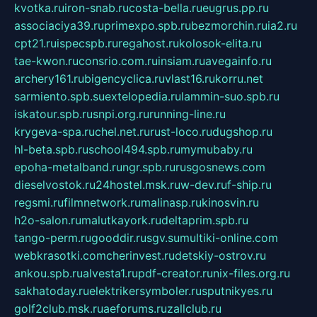
kvotka.ru
iron-snab.ru
costa-bella.ru
eugrus.pp.ru
associaciya39.ru
primexpo.spb.ru
bezmorchin.ru
ia2.ru
cpt21.ru
ispecspb.ru
regahost.ru
kolosok-elita.ru
tae-kwon.ru
consrio.com.ru
insiam.ru
avegainfo.ru
archery161.ru
bigencyclica.ru
vlast16.ru
korru.net
sarmiento.spb.su
extelopedia.ru
lammin-suo.spb.ru
iskatour.spb.ru
snpi.org.ru
running-line.ru
krygeva-spa.ru
chel.net.ru
rust-loco.ru
dugshop.ru
hl-beta.spb.ru
school494.spb.ru
mymubaby.ru
epoha-metalband.ru
ngr.spb.ru
rusgosnews.com
dieselvostok.ru
24hostel.msk.ru
w-dev.ru
f-ship.ru
regsmi.ru
filmnetwork.ru
malinasp.ru
kinosvin.ru
h2o-salon.ru
malutkayork.ru
deltaprim.spb.ru
tango-perm.ru
gooddir.ru
sgv.su
multiki-online.com
webkrasotki.com
cherinvest.ru
detskiy-ostrov.ru
ankou.spb.ru
alvesta1.ru
pdf-creator.ru
nix-files.org.ru
sakhatoday.ru
elektrikersymboler.ru
sputnikyes.ru
golf2club.msk.ru
aeforums.ru
zallclub.ru