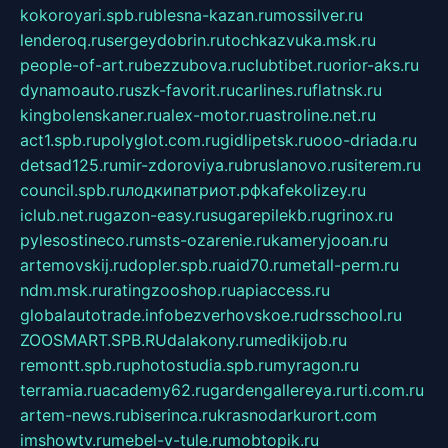
kokoroyari.spb.ru
blesna-kazan.ru
mossilver.ru
lenderoq.ru
sergeydobrin.ru
tochkazvuka.msk.ru
people-of-art.ru
bezzubova.ru
clubtibet.ru
orior-aks.ru
dynamoauto.ru
szk-favorit.ru
carlines.ru
flatnsk.ru
kingbolenskaner.ru
alex-motor.ru
astroline.net.ru
act1.spb.ru
polyglot.com.ru
gidlipetsk.ru
ooo-driada.ru
detsad125.ru
mir-zdoroviya.ru
bruslanovo.ru
siterem.ru
council.spb.ru
лодкипатриот.рф
kafekolizey.ru
iclub.net.ru
gazon-easy.ru
sugarepilekb.ru
grinox.ru
pylesostineco.ru
msts-ozarenie.ru
kameryjooan.ru
artemovskij.ru
dopler.spb.ru
aid70.ru
metall-perm.ru
ndm.msk.ru
ratingzooshop.ru
apiaccess.ru
globalautotrade.info
bezverhovskoe.ru
drsschool.ru
ZOOSMART.SPB.RU
dalakony.ru
medikijob.ru
remontt.spb.ru
photostudia.spb.ru
myragon.ru
terramia.ru
academy62.ru
gardengallereya.ru
rti.com.ru
artem-news.ru
biserinca.ru
krasnodarkurort.com
imshowtv.ru
mebel-v-tule.ru
mobtopik.ru