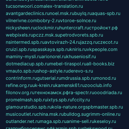
tucsonwoori.com
alex-translation.ru
avantgardeclinics.ru
noel.msk.ru
buylq.ru
aquas-spb.ru
vilnerivne.com
bobry-2.ru
vtoroe-solnce.ru
nickysheen.ru
clockmir.ru
huntercraft.ru
стройокт.рф
webpixels.ru
pczz.msk.su
petrodvorets.spb.ru
nsintermed.spb.ru
avtovirazh-24.ru
jazzq.ru
czecot.ru
cruizi.spb.ru
spasskaya.spb.ru
kniris.ru
vkpeople.com
maminy-mysli.ru
arionorel.ru
khuseniosif.ru
dotmediacup.spb.ru
mebel-tiraspol.ru
all-books.biz
vmauto.spb.ru
shop-astyle.ru
derevo-s.ru
contrinform.ru
gutserial.ru
mdrussia.spb.ru
monod.ru
refine.org.ru
uk-krein.ru
kamensk61.ru
zooclub.info
filonov.org.ru
технокамск.рф
ra-spectr.ru
ooodriada.ru
promelmash.spb.ru
ixtys.spb.ru
fccity.ru
glamourstudio.spb.ru
kola-nature.org
spbmaster.spb.ru
musicoutlet.ru
china.msk.ru
bulldog.su
grimm-online.ru
outlander.net.ru
maga.spb.ru
anime-sell.ru
keseloy.ru
газприборсервис.рф
karmin.spb.ru
shekswood.ru