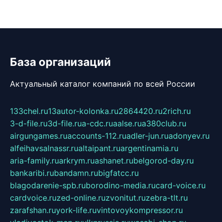
База организаций
Актуальный каталог компаний по всей России
133chel.ru
13autor-kolonka.ru
2864420.ru
2rich.ru
3-d-file.ru
3d-file.ru
a-cdc.ru
aalse.ru
a380club.ru
airgungames.ru
accounts-112.ru
adler-jun.ru
adonyev.ru
alfeihavsalnassr.ru
altaipant.ru
argentinamia.ru
aria-family.ru
arkrym.ru
ashanet.ru
belgorod-day.ru
bankaribi.ru
bandamn.ru
bigfatcc.ru
blagodarenie-spb.ru
borodino-media.ru
card-voice.ru
cardvoice.ru
zed-online.ru
zvonitut.ru
zebra-tlt.ru
zarafshan.ru
york-life.ru
vintovoykompressor.ru