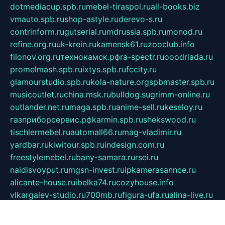
dotmediacup.spb.ru
mebel-tiraspol.ru
all-books.biz
vmauto.spb.ru
shop-astyle.ru
derevo-s.ru
contrinform.ru
gutserial.ru
mdrussia.spb.ru
monod.ru
refine.org.ru
uk-krein.ru
kamensk61.ru
zooclub.info
filonov.org.ru
технокамск.рф
ra-spectr.ru
ooodriada.ru
promelmash.spb.ru
ixtys.spb.ru
fccity.ru
glamourstudio.spb.ru
kola-nature.org
spbmaster.spb.ru
musicoutlet.ru
china.msk.ru
bulldog.su
grimm-online.ru
outlander.net.ru
maga.spb.ru
anime-sell.ru
keseloy.ru
газприборсервис.рф
karmin.spb.ru
shekswood.ru
tischlermebel.ru
automall66.ru
mag-vladimir.ru
yardbar.ru
kiwitour.spb.ru
indesign.com.ru
freestylemebel.ru
bany-samara.ru
rsei.ru
naidisvoyput.ru
mgsn-invest.ru
ipkamerasannce.ru
alicante-house.ru
ibelka74.ru
cozyhouse.info
vlkargalev-studio.ru
700mb.ru
figura-ufa.ru
alina-live.ru
belarusiannews.ru
womenknow.ru
dos-vniimk.ru
sega.net.ru
dv.net.ru
phenomenonsofhistory.com