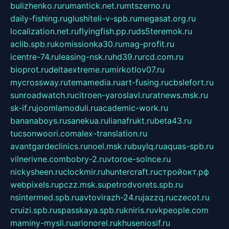
bulizhenko.ru
rumantick.net.ru
mtszerno.ru
daily-fishing.ru
glushiteli-v-spb.ru
megasat.org.ru
localization.net.ru
flyingfish.pp.ru
ds5teremok.ru
aclib.spb.ru
komissionka30.ru
mag-profit.ru
icentre-74.ru
leasing-nsk.ru
hd39.ru
rcd.com.ru
bioprot.ru
deltaextreme.ru
mirkotlov07.ru
mycrossway.ru
temamedia.ru
art-fusing.ru
cbslefort.ru
sunroadwatch.ru
citroen-yaroslavl.ru
ratnews.msk.ru
sk-if.ru
joomlamoduli.ru
academic-work.ru
bananaboys.ru
sanekua.ru
lianafrukt.ru
beta43.ru
tucsonwoori.com
alex-translation.ru
avantgardeclinics.ru
noel.msk.ru
buylq.ru
aquas-spb.ru
vilnerivne.com
bobry-2.ru
vtoroe-solnce.ru
nickysheen.ru
clockmir.ru
huntercraft.ru
стройокт.рф
webpixels.ru
pczz.msk.su
petrodvorets.spb.ru
nsintermed.spb.ru
avtovirazh-24.ru
jazzq.ru
czecot.ru
cruizi.spb.ru
spasskaya.spb.ru
kniris.ru
vkpeople.com
maminy-mysli.ru
arionorel.ru
khuseniosif.ru