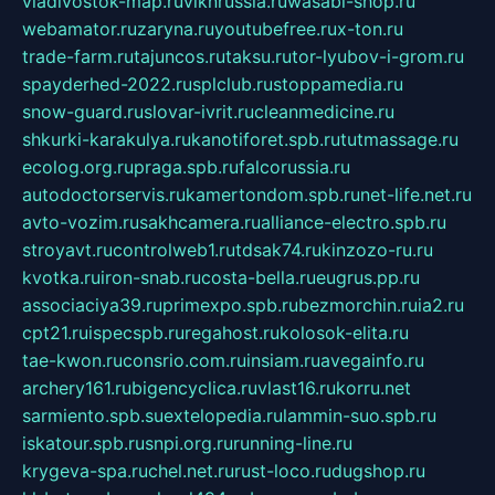
vladivostok-map.ru
vlknrussia.ru
wasabi-shop.ru
webamator.ru
zaryna.ru
youtubefree.ru
x-ton.ru
trade-farm.ru
tajuncos.ru
taksu.ru
tor-lyubov-i-grom.ru
spayderhed-2022.ru
splclub.ru
stoppamedia.ru
snow-guard.ru
slovar-ivrit.ru
cleanmedicine.ru
shkurki-karakulya.ru
kanotiforet.spb.ru
tutmassage.ru
ecolog.org.ru
praga.spb.ru
falcorussia.ru
autodoctorservis.ru
kamertondom.spb.ru
net-life.net.ru
avto-vozim.ru
sakhcamera.ru
alliance-electro.spb.ru
stroyavt.ru
controlweb1.ru
tdsak74.ru
kinzozo-ru.ru
kvotka.ru
iron-snab.ru
costa-bella.ru
eugrus.pp.ru
associaciya39.ru
primexpo.spb.ru
bezmorchin.ru
ia2.ru
cpt21.ru
ispecspb.ru
regahost.ru
kolosok-elita.ru
tae-kwon.ru
consrio.com.ru
insiam.ru
avegainfo.ru
archery161.ru
bigencyclica.ru
vlast16.ru
korru.net
sarmiento.spb.su
extelopedia.ru
lammin-suo.spb.ru
iskatour.spb.ru
snpi.org.ru
running-line.ru
krygeva-spa.ru
chel.net.ru
rust-loco.ru
dugshop.ru