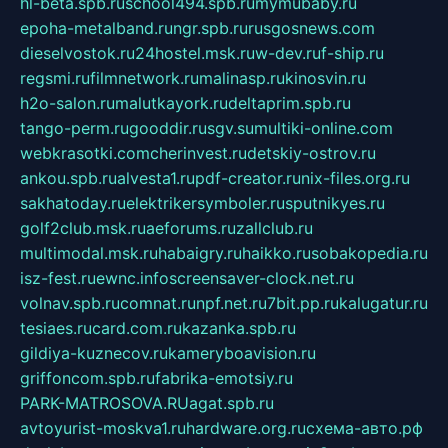
hl-beta.spb.ru
school494.spb.ru
mymubaby.ru
epoha-metalband.ru
ngr.spb.ru
rusgosnews.com
dieselvostok.ru
24hostel.msk.ru
w-dev.ru
f-ship.ru
regsmi.ru
filmnetwork.ru
malinasp.ru
kinosvin.ru
h2o-salon.ru
malutkayork.ru
deltaprim.spb.ru
tango-perm.ru
gooddir.ru
sgv.su
multiki-online.com
webkrasotki.com
cherinvest.ru
detskiy-ostrov.ru
ankou.spb.ru
alvesta1.ru
pdf-creator.ru
nix-files.org.ru
sakhatoday.ru
elektrikersymboler.ru
sputnikyes.ru
golf2club.msk.ru
aeforums.ru
zallclub.ru
multimodal.msk.ru
habaigry.ru
haikko.ru
sobakopedia.ru
isz-fest.ru
ewnc.info
screensaver-clock.net.ru
volnav.spb.ru
comnat.ru
npf.net.ru
7bit.pp.ru
kalugatur.ru
tesiaes.ru
card.com.ru
kazanka.spb.ru
gildiya-kuznecov.ru
kameryboavision.ru
griffoncom.spb.ru
fabrika-emotsiy.ru
PARK-MATROSOVA.RU
agat.spb.ru
avtoyurist-moskva1.ru
hardware.org.ru
схема-авто.рф