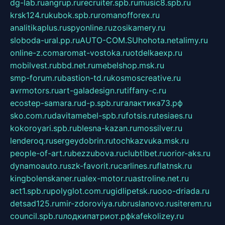
dg-lab.ru
angrup.ru
recruiter.spb.ru
music8.spb.ru
krsk124.ru
kubok.spb.ru
romanofforex.ru
analitikaplus.ru
spyonline.ru
zosikamery.ru
sloboda-ural.pp.ru
AUTO-COM.SU
hohota.net
alimy.ru
online-z.com
aromat-vostoka.ru
otdelkaexp.ru
mobilvest.ru
bbd.net.ru
mebelshop.msk.ru
smp-forum.ru
bastion-td.ru
kosmoscreative.ru
avrmotors.ru
art-galadesign.ru
tiffany-c.ru
ecostep-samara.ru
d-p.spb.ru
галактика73.рф
sko.com.ru
davitamebel-spb.ru
fotsis.ru
tesiaes.ru
kokoroyari.spb.ru
blesna-kazan.ru
mossilver.ru
lenderoq.ru
sergeydobrin.ru
tochkazvuka.msk.ru
people-of-art.ru
bezzubova.ru
clubtibet.ru
orior-aks.ru
dynamoauto.ru
szk-favorit.ru
carlines.ru
flatnsk.ru
kingbolenskaner.ru
alex-motor.ru
astroline.net.ru
act1.spb.ru
polyglot.com.ru
gidlipetsk.ru
ooo-driada.ru
detsad125.ru
mir-zdoroviya.ru
bruslanovo.ru
siterem.ru
council.spb.ru
лодкипатриот.рф
kafekolizey.ru