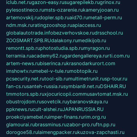
iclub.net.ru
gazon-easy.ru
sugarepilekb.ru
grinox.ru
pylesostineco.ru
msts-ozarenie.ru
kameryjooan.ru
artemovskij.ru
dopler.spb.ru
aid70.ru
metall-perm.ru
ndm.msk.ru
ratingzooshop.ru
apiaccess.ru
globalautotrade.info
bezverhovskoe.ru
drsschool.ru
ZOOSMART.SPB.RU
dalakony.ru
medikijob.ru
remontt.spb.ru
photostudia.spb.ru
myragon.ru
terramia.ru
academy62.ru
gardengallereya.ru
rti.com.ru
artem-news.ru
biserinca.ru
krasnodarkurort.com
imshowtv.ru
mebel-v-tule.ru
mobtopik.ru
pcsecurity.net.ru
tool-sib.ru
multimetrunit.ru
sp-tour.ru
fan-cs.ru
santeh-russia.ru
symbian9.net.ru
DSHAIR.RU
tmmotors.spb.ru
xjocuricopii.com
musavtomat.msk.ru
obustrojdom.ru
sovetcik.ru
ybaranovskaya.ru
ppknews.ru
cult-alshei.ru
JAPANRUSSIA.RU
proekciyamebel.ru
imper-finans.ru
rim.org.ru
glamourai.ru
brassminus.ru
zabor-pro.ru
ftn.pp.ru
dorogoe58.ru
laimengpacker.ru
kuzova-zapchasti.ru