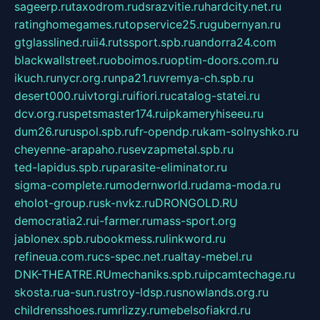
sageerp.ru
taxodrom.ru
dsrazvitie.ru
hardcity.net.ru
ratinghomegames.ru
topservice25.ru
gubernyan.ru
gtglasslined.ru
ii4.ru
tssport.spb.ru
andorra24.com
blackwallstreet.ru
oboimos.ru
optim-doors.com.ru
ikuch.ru
nycr.org.ru
npa21.ru
vremya-ch.spb.ru
desert000.ru
ivtorgi.ru
ifiori.ru
catalog-statei.ru
dcv.org.ru
spetsmaster174.ru
ipkameryhiseeu.ru
dum26.ru
ruspol.spb.ru
fr-opendp.ru
kam-solnyshko.ru
cheyenne-arapaho.ru
sevzapmetal.spb.ru
ted-lapidus.spb.ru
parasite-eliminator.ru
sigma-complete.ru
modernworld.ru
dama-moda.ru
eholot-group.ru
sk-nvkz.ru
DRONGOLD.RU
democratia2.ru
i-farmer.ru
mass-sport.org
jablonex.spb.ru
bookmess.ru
linkword.ru
refineua.com.ru
cs-spec.net.ru
altay-mebel.ru
DNK-THEATRE.RU
mechaniks.spb.ru
ipcamtechage.ru
skosta.ru
a-sun.ru
stroy-ldsp.ru
snowlands.org.ru
childrensshoes.ru
mrlizzy.ru
mebelsofiakrd.ru