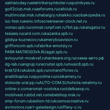
sakhatoday.ru
elektrikersymboler.ru
sputnikyes.ru
golf2club.msk.ru
aeforums.ru
zallclub.ru
multimodal.msk.ru
habaigry.ru
haikko.ru
sobakopedia.ru
isz-fest.ru
ewnc.info
screensaver-clock.net.ru
volnav.spb.ru
comnat.ru
npf.net.ru
7bit.pp.ru
kalugatur.ru
tesiaes.ru
card.com.ru
kazanka.spb.ru
gildiya-kuznecov.ru
kameryboavision.ru
griffoncom.spb.ru
fabrika-emotsiy.ru
PARK-MATROSOVA.RU
agat.spb.ru
avtoyurist-moskva1.ru
hardware.org.ru
схема-авто.рф
dg-lab.ru
angrup.ru
recruiter.spb.ru
music8.spb.ru
krsk124.ru
kubok.spb.ru
romanofforex.ru
analitikaplus.ru
spyonline.ru
zosikamery.ru
sloboda-ural.pp.ru
AUTO-COM.SU
hohota.net
alimy.ru
online-z.com
aromat-vostoka.ru
otdelkaexp.ru
mobilvest.ru
bbd.net.ru
mebelshop.msk.ru
smp-forum.ru
bastion-td.ru
kosmoscreative.ru
avrmotors.ru
art-galadesign.ru
tiffany-c.ru