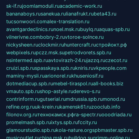
sk-if.ru
joomlamoduli.ru
academic-work.ru
bananaboys.ru
sanekua.ru
lianafrukt.ru
beta43.ru
tucsonwoori.com
alex-translation.ru
avantgardeclinics.ru
noel.msk.ru
buylq.ru
aquas-spb.ru
vilnerivne.com
bobry-2.ru
vtoroe-solnce.ru
nickysheen.ru
clockmir.ru
huntercraft.ru
стройокт.рф
webpixels.ru
pczz.msk.su
petrodvorets.spb.ru
nsintermed.spb.ru
avtovirazh-24.ru
jazzq.ru
czecot.ru
cruizi.spb.ru
spasskaya.spb.ru
kniris.ru
vkpeople.com
maminy-mysli.ru
arionorel.ru
khuseniosif.ru
dotmediacup.spb.ru
mebel-tiraspol.ru
all-books.biz
vmauto.spb.ru
shop-astyle.ru
derevo-s.ru
contrinform.ru
gutserial.ru
mdrussia.spb.ru
monod.ru
refine.org.ru
uk-krein.ru
kamensk61.ru
zooclub.info
filonov.org.ru
технокамск.рф
ra-spectr.ru
ooodriada.ru
promelmash.spb.ru
ixtys.spb.ru
fccity.ru
glamourstudio.spb.ru
kola-nature.org
spbmaster.spb.ru
musicoutlet.ru
china.msk.ru
bulldog.su
grimm-online.ru