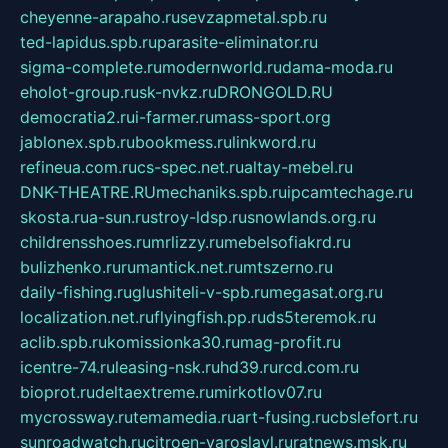
cheyenne-arapaho.ru
sevzapmetal.spb.ru
ted-lapidus.spb.ru
parasite-eliminator.ru
sigma-complete.ru
modernworld.ru
dama-moda.ru
eholot-group.ru
sk-nvkz.ru
DRONGOLD.RU
democratia2.ru
i-farmer.ru
mass-sport.org
jablonex.spb.ru
bookmess.ru
linkword.ru
refineua.com.ru
cs-spec.net.ru
altay-mebel.ru
DNK-THEATRE.RU
mechaniks.spb.ru
ipcamtechage.ru
skosta.ru
a-sun.ru
stroy-ldsp.ru
snowlands.org.ru
childrensshoes.ru
mrlizzy.ru
mebelsofiakrd.ru
bulizhenko.ru
rumantick.net.ru
mtszerno.ru
daily-fishing.ru
glushiteli-v-spb.ru
megasat.org.ru
localization.net.ru
flyingfish.pp.ru
ds5teremok.ru
aclib.spb.ru
komissionka30.ru
mag-profit.ru
icentre-74.ru
leasing-nsk.ru
hd39.ru
rcd.com.ru
bioprot.ru
deltaextreme.ru
mirkotlov07.ru
mycrossway.ru
temamedia.ru
art-fusing.ru
cbslefort.ru
sunroadwatch.ru
citroen-yaroslavl.ru
ratnews.msk.ru