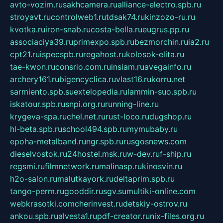
avto-vozim.ru
sakhcamera.ru
alliance-electro.spb.ru
stroyavt.ru
controlweb1.ru
tdsak74.ru
kinzozo-ru.ru
kvotka.ru
iron-snab.ru
costa-bella.ru
eugrus.pp.ru
associaciya39.ru
primexpo.spb.ru
bezmorchin.ru
ia2.ru
cpt21.ru
ispecspb.ru
regahost.ru
kolosok-elita.ru
tae-kwon.ru
consrio.com.ru
insiam.ru
avegainfo.ru
archery161.ru
bigencyclica.ru
vlast16.ru
korru.net
sarmiento.spb.su
extelopedia.ru
lammin-suo.spb.ru
iskatour.spb.ru
snpi.org.ru
running-line.ru
krygeva-spa.ru
chel.net.ru
rust-loco.ru
dugshop.ru
hl-beta.spb.ru
school494.spb.ru
mymubaby.ru
epoha-metalband.ru
ngr.spb.ru
rusgosnews.com
dieselvostok.ru
24hostel.msk.ru
w-dev.ru
f-ship.ru
regsmi.ru
filmnetwork.ru
malinasp.ru
kinosvin.ru
h2o-salon.ru
malutkayork.ru
deltaprim.spb.ru
tango-perm.ru
gooddir.ru
sgv.su
multiki-online.com
webkrasotki.com
cherinvest.ru
detskiy-ostrov.ru
ankou.spb.ru
alvesta1.ru
pdf-creator.ru
nix-files.org.ru