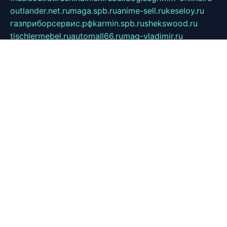
outlander.net.ru
maga.spb.ru
anime-sell.ru
keseloy.ru
газприборсервис.рф
karmin.spb.ru
shekswood.ru
tischlermebel.ru
automall66.ru
mag-vladimir.ru
yardbar.ru
kiwitour.spb.ru
indesign.com.ru
freestylemebel.ru
bany-samara.ru
rsei.ru
naidisvoyput.ru
mgsn-invest.ru
ipkamerasannce.ru
alicante-house.ru
ibelka74.ru
cozyhouse.info
vlkargalev-studio.ru
700mb.ru
figura-ufa.ru
alina-live.ru
belarusiannews.ru
womenknow.ru
dos-vniimk.ru
sega.net.ru
dv.net.ru
phenomenonsofhistory.com
telesputnik.net.ru
wall.pp.ru
pylesosroidmi.ru
gtc-clan.ru
cligs.ru
bibikazap.ru
popova.org.ru
netwhistler.spb.ru
bellvil.ru
bonzon.ru
iss-vladik.ru
defiparis.net.ru
las-gryzas.ru
amku.ru
electednews.spb.ru
feather.org.ru
spar72.ru
tankiigri.ru
dominus.com.ru
ibtree.ru
sanykool.pp.ru
unixlib.org.ru
menatep.spb.ru
gartenterrassen.ru
printeka.ru
skvozilka.com.ru
parkovka-pub.ru
lovemobi.ru
art-ru.ru