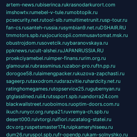
artem-news.ru
biserinca.ru
krasnodarkurort.com
imshowtv.ru
mebel-v-tule.ru
mobtopik.ru
pcsecurity.net.ru
tool-sib.ru
multimetrunit.ru
sp-tour.ru
fan-cs.ru
santeh-russia.ru
symbian9.net.ru
DSHAIR.RU
tmmotors.spb.ru
xjocuricopii.com
musavtomat.msk.ru
obustrojdom.ru
sovetcik.ru
ybaranovskaya.ru
ppknews.ru
cult-alshei.ru
JAPANRUSSIA.RU
proekciyamebel.ru
imper-finans.ru
rim.org.ru
glamourai.ru
brassminus.ru
zabor-pro.ru
ftn.pp.ru
dorogoe58.ru
laimengpacker.ru
kuzova-zapchasti.ru
sageerp.ru
taxodrom.ru
dsrazvitie.ru
hardcity.net.ru
ratinghomegames.ru
topservice25.ru
gubernyan.ru
gtglasslined.ru
ii4.ru
tssport.spb.ru
andorra24.com
blackwallstreet.ru
oboimos.ru
optim-doors.com.ru
ikuch.ru
nycr.org.ru
npa21.ru
vremya-ch.spb.ru
desert000.ru
ivtorgi.ru
ifiori.ru
catalog-statei.ru
dcv.org.ru
spetsmaster174.ru
ipkameryhiseeu.ru
dum26.ru
ruspol.spb.ru
fr-opendp.ru
kam-solnyshko.ru