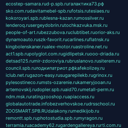
ecostep-samara.ru
d-p.spb.ru
галактика73.рф
sko.com.ru
davitamebel-spb.ru
fotsis.ru
tesiaes.ru
kokoroyari.spb.ru
blesna-kazan.ru
mossilver.ru
lenderoq.ru
sergeydobrin.ru
tochkazvuka.msk.ru
people-of-art.ru
bezzubova.ru
clubtibet.ru
orior-aks.ru
dynamoauto.ru
szk-favorit.ru
carlines.ru
flatnsk.ru
kingbolenskaner.ru
alex-motor.ru
astroline.net.ru
act1.spb.ru
polyglot.com.ru
gidlipetsk.ru
ooo-driada.ru
detsad125.ru
mir-zdoroviya.ru
bruslanovo.ru
siterem.ru
council.spb.ru
лодкипатриот.рф
kafekolizey.ru
iclub.net.ru
gazon-easy.ru
sugarepilekb.ru
grinox.ru
pylesostineco.ru
msts-ozarenie.ru
kameryjooan.ru
artemovskij.ru
dopler.spb.ru
aid70.ru
metall-perm.ru
ndm.msk.ru
ratingzooshop.ru
apiaccess.ru
globalautotrade.info
bezverhovskoe.ru
drsschool.ru
ZOOSMART.SPB.RU
dalakony.ru
medikijob.ru
remontt.spb.ru
photostudia.spb.ru
myragon.ru
terramia.ru
academy62.ru
gardengallereya.ru
rti.com.ru