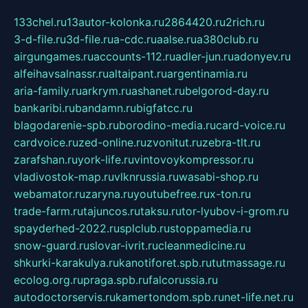
133chel.ru
13autor-kolonka.ru
2864420.ru
2rich.ru
3-d-file.ru
3d-file.ru
a-cdc.ru
aalse.ru
a380club.ru
airgungames.ru
accounts-112.ru
adler-jun.ru
adonyev.ru
alfeihavsalnassr.ru
altaipant.ru
argentinamia.ru
aria-family.ru
arkrym.ru
ashanet.ru
belgorod-day.ru
bankaribi.ru
bandamn.ru
bigfatcc.ru
blagodarenie-spb.ru
borodino-media.ru
card-voice.ru
cardvoice.ru
zed-online.ru
zvonitut.ru
zebra-tlt.ru
zarafshan.ru
york-life.ru
vintovoykompressor.ru
vladivostok-map.ru
vlknrussia.ru
wasabi-shop.ru
webamator.ru
zaryna.ru
youtubefree.ru
x-ton.ru
trade-farm.ru
tajuncos.ru
taksu.ru
tor-lyubov-i-grom.ru
spayderhed-2022.ru
splclub.ru
stoppamedia.ru
snow-guard.ru
slovar-ivrit.ru
cleanmedicine.ru
shkurki-karakulya.ru
kanotiforet.spb.ru
tutmassage.ru
ecolog.org.ru
praga.spb.ru
falcorussia.ru
autodoctorservis.ru
kamertondom.spb.ru
net-life.net.ru