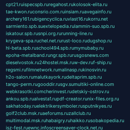
cpt21.ru
ispecspb.ru
regahost.ru
kolosok-elita.ru
tae-kwon.ru
consrio.com.ru
insiam.ru
avegainfo.ru
archery161.ru
bigencyclica.ru
vlast16.ru
korru.net
sarmiento.spb.su
extelopedia.ru
lammin-suo.spb.ru
iskatour.spb.ru
snpi.org.ru
running-line.ru
krygeva-spa.ru
chel.net.ru
rust-loco.ru
dugshop.ru
hl-beta.spb.ru
school494.spb.ru
mymubaby.ru
epoha-metalband.ru
ngr.spb.ru
rusgosnews.com
dieselvostok.ru
24hostel.msk.ru
w-dev.ru
f-ship.ru
regsmi.ru
filmnetwork.ru
malinasp.ru
kinosvin.ru
h2o-salon.ru
malutkayork.ru
deltaprim.spb.ru
tango-perm.ru
gooddir.ru
sgv.su
multiki-online.com
webkrasotki.com
cherinvest.ru
detskiy-ostrov.ru
ankou.spb.ru
alvesta1.ru
pdf-creator.ru
nix-files.org.ru
sakhatoday.ru
elektrikersymboler.ru
sputnikyes.ru
golf2club.msk.ru
aeforums.ru
zallclub.ru
multimodal.msk.ru
habaigry.ru
haikko.ru
sobakopedia.ru
isz-fest.ru
ewnc.info
screensaver-clock.net.ru