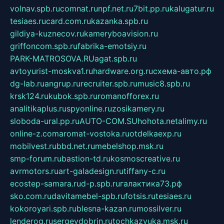
volnav.spb.ru
comnat.ru
npf.net.ru
7bit.pp.ru
kalugatur.ru
tesiaes.ru
card.com.ru
kazanka.spb.ru
gildiya-kuznecov.ru
kameryboavision.ru
griffoncom.spb.ru
fabrika-emotsiy.ru
PARK-MATROSOVA.RU
agat.spb.ru
avtoyurist-moskva1.ru
hardware.org.ru
схема-авто.рф
dg-lab.ru
angrup.ru
recruiter.spb.ru
music8.spb.ru
krsk124.ru
kubok.spb.ru
romanofforex.ru
analitikaplus.ru
spyonline.ru
zosikamery.ru
sloboda-ural.pp.ru
AUTO-COM.SU
hohota.net
alimy.ru
online-z.com
aromat-vostoka.ru
otdelkaexp.ru
mobilvest.ru
bbd.net.ru
mebelshop.msk.ru
smp-forum.ru
bastion-td.ru
kosmoscreative.ru
avrmotors.ru
art-galadesign.ru
tiffany-c.ru
ecostep-samara.ru
d-p.spb.ru
галактика73.рф
sko.com.ru
davitamebel-spb.ru
fotsis.ru
tesiaes.ru
kokoroyari.spb.ru
blesna-kazan.ru
mossilver.ru
lenderoq.ru
sergeydobrin.ru
tochkazvuka.msk.ru