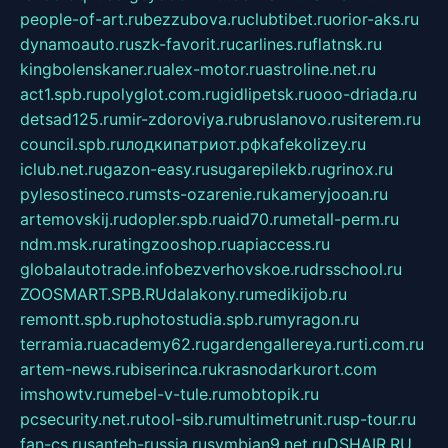
people-of-art.ru
bezzubova.ru
clubtibet.ru
orior-aks.ru
dynamoauto.ru
szk-favorit.ru
carlines.ru
flatnsk.ru
kingbolenskaner.ru
alex-motor.ru
astroline.net.ru
act1.spb.ru
polyglot.com.ru
gidlipetsk.ru
ooo-driada.ru
detsad125.ru
mir-zdoroviya.ru
bruslanovo.ru
siterem.ru
council.spb.ru
лодкипатриот.рф
kafekolizey.ru
iclub.net.ru
gazon-easy.ru
sugarepilekb.ru
grinox.ru
pylesostineco.ru
msts-ozarenie.ru
kameryjooan.ru
artemovskij.ru
dopler.spb.ru
aid70.ru
metall-perm.ru
ndm.msk.ru
ratingzooshop.ru
apiaccess.ru
globalautotrade.info
bezverhovskoe.ru
drsschool.ru
ZOOSMART.SPB.RU
dalakony.ru
medikijob.ru
remontt.spb.ru
photostudia.spb.ru
myragon.ru
terramia.ru
academy62.ru
gardengallereya.ru
rti.com.ru
artem-news.ru
biserinca.ru
krasnodarkurort.com
imshowtv.ru
mebel-v-tule.ru
mobtopik.ru
pcsecurity.net.ru
tool-sib.ru
multimetrunit.ru
sp-tour.ru
fan-cs.ru
santeh-russia.ru
symbian9.net.ru
DSHAIR.RU