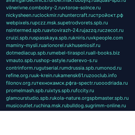
vilnerivne.com
bobry-2.ru
vtoroe-solnce.ru
nickysheen.ru
clockmir.ru
huntercraft.ru
стройокт.рф
webpixels.ru
pczz.msk.su
petrodvorets.spb.ru
nsintermed.spb.ru
avtovirazh-24.ru
jazzq.ru
czecot.ru
cruizi.spb.ru
spasskaya.spb.ru
kniris.ru
vkpeople.com
maminy-mysli.ru
arionorel.ru
khuseniosif.ru
dotmediacup.spb.ru
mebel-tiraspol.ru
all-books.biz
vmauto.spb.ru
shop-astyle.ru
derevo-s.ru
contrinform.ru
gutserial.ru
mdrussia.spb.ru
monod.ru
refine.org.ru
uk-krein.ru
kamensk61.ru
zooclub.info
filonov.org.ru
технокамск.рф
ra-spectr.ru
ooodriada.ru
promelmash.spb.ru
ixtys.spb.ru
fccity.ru
glamourstudio.spb.ru
kola-nature.org
spbmaster.spb.ru
musicoutlet.ru
china.msk.ru
bulldog.su
grimm-online.ru
outlander.net.ru
maga.spb.ru
anime-sell.ru
keseloy.ru
газприборсервис.рф
karmin.spb.ru
shekswood.ru
tischlermebel.ru
automall66.ru
mag-vladimir.ru