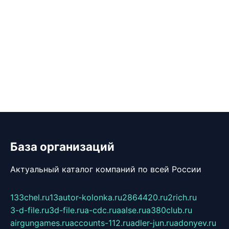
База организаций
Актуальный каталог компаний по всей России
133chel.ru
13autor-kolonka.ru
2864420.ru
2rich.ru
3-d-file.ru
3d-file.ru
a-cdc.ru
aalse.ru
a380club.ru
airgungames.ru
accounts-112.ru
adler-jun.ru
adonyev.ru