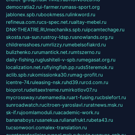
democratia2.ru
i-farmer.ru
mass-sport.org
jablonex.spb.ru
bookmess.ru
linkword.ru
refineua.com.ru
cs-spec.net.ru
altay-mebel.ru
DNK-THEATRE.RU
mechaniks.spb.ru
ipcamtechage.ru
skosta.ru
a-sun.ru
stroy-ldsp.ru
snowlands.org.ru
childrensshoes.ru
mrlizzy.ru
mebelsofiakrd.ru
bulizhenko.ru
rumantick.net.ru
mtszerno.ru
daily-fishing.ru
glushiteli-v-spb.ru
megasat.org.ru
localization.net.ru
flyingfish.pp.ru
ds5teremok.ru
aclib.spb.ru
komissionka30.ru
mag-profit.ru
icentre-74.ru
leasing-nsk.ru
hd39.ru
rcd.com.ru
bioprot.ru
deltaextreme.ru
mirkotlov07.ru
mycrossway.ru
temamedia.ru
art-fusing.ru
cbslefort.ru
sunroadwatch.ru
citroen-yaroslavl.ru
ratnews.msk.ru
sk-if.ru
joomlamoduli.ru
academic-work.ru
bananaboys.ru
sanekua.ru
lianafrukt.ru
beta43.ru
tucsonwoori.com
alex-translation.ru
avantgardeclinics.ru
noel.msk.ru
buylq.ru
aquas-spb.ru