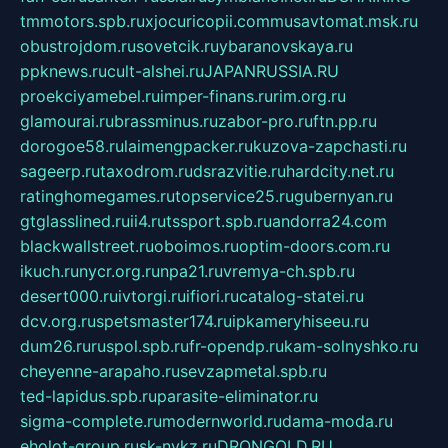
tmmotors.spb.ru
xjocuricopii.com
musavtomat.msk.ru
obustrojdom.ru
sovetcik.ru
ybaranovskaya.ru
ppknews.ru
cult-alshei.ru
JAPANRUSSIA.RU
proekciyamebel.ru
imper-finans.ru
rim.org.ru
glamourai.ru
brassminus.ru
zabor-pro.ru
ftn.pp.ru
dorogoe58.ru
laimengpacker.ru
kuzova-zapchasti.ru
sageerp.ru
taxodrom.ru
dsrazvitie.ru
hardcity.net.ru
ratinghomegames.ru
topservice25.ru
gubernyan.ru
gtglasslined.ru
ii4.ru
tssport.spb.ru
andorra24.com
blackwallstreet.ru
oboimos.ru
optim-doors.com.ru
ikuch.ru
nycr.org.ru
npa21.ru
vremya-ch.spb.ru
desert000.ru
ivtorgi.ru
ifiori.ru
catalog-statei.ru
dcv.org.ru
spetsmaster174.ru
ipkameryhiseeu.ru
dum26.ru
ruspol.spb.ru
fr-opendp.ru
kam-solnyshko.ru
cheyenne-arapaho.ru
sevzapmetal.spb.ru
ted-lapidus.spb.ru
parasite-eliminator.ru
sigma-complete.ru
modernworld.ru
dama-moda.ru
eholot-group.ru
sk-nvkz.ru
DRONGOLD.RU