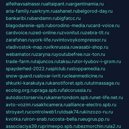
alfeihavsalnassr.ru
altaipant.ru
argentinamia.ru
aria-family.ru
arkrym.ru
ashanet.ru
belgorod-day.ru
bankaribi.ru
bandamn.ru
bigfatcc.ru
blagodarenie-spb.ru
borodino-media.ru
card-voice.ru
cardvoice.ru
zed-online.ru
zvonitut.ru
zebra-tlt.ru
zarafshan.ru
york-life.ru
vintovoykompressor.ru
vladivostok-map.ru
vlknrussia.ru
wasabi-shop.ru
webamator.ru
zaryna.ru
youtubefree.ru
x-ton.ru
trade-farm.ru
tajuncos.ru
taksu.ru
tor-lyubov-i-grom.ru
spayderhed-2022.ru
splclub.ru
stoppamedia.ru
snow-guard.ru
slovar-ivrit.ru
cleanmedicine.ru
shkurki-karakulya.ru
kanotiforet.spb.ru
tutmassage.ru
ecolog.org.ru
praga.spb.ru
falcorussia.ru
autodoctorservis.ru
kamertondom.spb.ru
net-life.net.ru
avto-vozim.ru
sakhcamera.ru
alliance-electro.spb.ru
stroyavt.ru
controlweb1.ru
tdsak74.ru
kinzozo-ru.ru
kvotka.ru
iron-snab.ru
costa-bella.ru
eugrus.pp.ru
associaciya39.ru
primexpo.spb.ru
bezmorchin.ru
ia2.ru